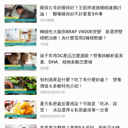
睡得久等於睡得好？王凱猝逝掀睡眠健康討
論！ 醫曝睡得好不好要看3件事
10小時前
轉移性大腸癌BRAF V600E突變 新選擇雙
標靶治療！為什麼需用2種標靶藥？
1天前
孩子常用3C產品怎麼護眼？營養師解析葉黃
素、DHA、植物多酚怎麼補
2天前
智利酒果是什麼？吃了有什麼好處？ 營養
價值＆多酚特色介紹！
08月04日04:10
夏天私密處反覆感染？可能是「吃冰」踩
雷！ 冰品選擇＆私密處保養一次看
08月03日04:10
葉黃素怎麼挑？掌握5大原則，避免花大錢