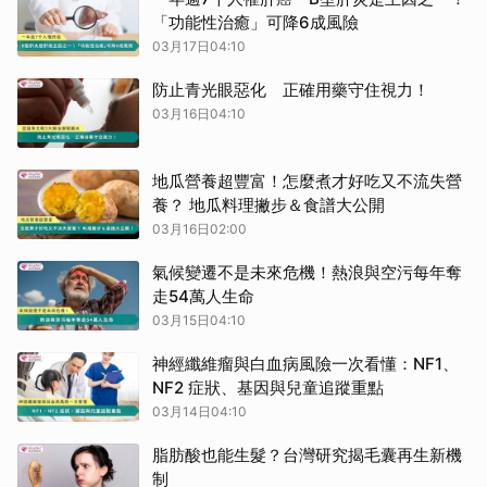
「功能性治癒」可降6成風險
03月17日04:10
防止青光眼惡化 正確用藥守住視力！
03月16日04:10
地瓜營養超豐富！怎麼煮才好吃又不流失營
養？ 地瓜料理撇步＆食譜大公開
03月16日02:00
氣候變遷不是未來危機！熱浪與空污每年奪
走54萬人生命
03月15日04:10
神經纖維瘤與白血病風險一次看懂：NF1、
NF2 症狀、基因與兒童追蹤重點
03月14日04:10
脂肪酸也能生髮？台灣研究揭毛囊再生新機
制