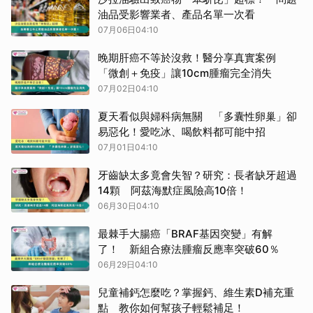
油品受影響業者、產品名單一次看
07月06日04:10
晚期肝癌不等於沒救！醫分享真實案例
「微創＋免疫」讓10cm腫瘤完全消失
07月02日04:10
夏天看似與婦科病無關 「多囊性卵巢」卻
易惡化！愛吃冰、喝飲料都可能中招
07月01日04:10
牙齒缺太多竟會失智？研究：長者缺牙超過
14顆 阿茲海默症風險高10倍！
06月30日04:10
最棘手大腸癌「BRAF基因突變」有解
了！ 新組合療法腫瘤反應率突破60％
06月29日04:10
兒童補鈣怎麼吃？掌握鈣、維生素D補充重
點 教你如何幫孩子輕鬆補足！