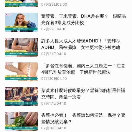
07月23日02:00
葉黃素、玉米黃素、DHA差在哪？ 眼睛晶
亮保養3常見成分比較！
07月22日04:10
許多人長大成人才發現ADHD！「安靜型
ADHD」易被漏掉 女性更常從小被忽略
07月21日04:10
「多發性骨髓瘤」國內三大血癌之一！注意
4警訊別放棄治療 了解新世代療法
07月20日04:10
葉黃素什麼時候吃最好？營養師解析最佳補
充時間、劑量一次看
07月17日04:10
香菜控必看！ 香菜該如何清洗、保存？哪
些情況該丟棄？
07月16日04:10