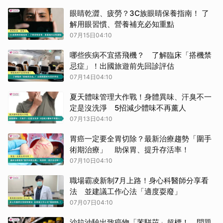
眼睛乾澀、疲勞？3C族眼睛保養指南！ 了
解用眼習慣、營養補充必知重點
07月15日04:10
哪些疾病不宜搭飛機？ 了解臨床「搭機禁
忌症」！出國旅遊前先回診評估
07月14日04:10
夏天體味管理大作戰！身體異味、汗臭不一
定是沒洗淨 5招減少體味不再薰人
07月13日04:10
胃癌一定要全胃切除？最新治療趨勢「圍手
術期治療」 助保胃、提升存活率！
07月10日04:10
職場霸凌新制7月上路！身心科醫師分享看
法 並建議工作心法「適度耍廢」
07月07日04:10
沙拉油驗出致癌物「苯駢芘」超標！ 問題