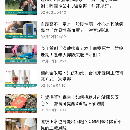
到！呼籲企業4步驟舉辦「無菸尾牙」
02月03日04:10
血壓高不一定是一般慢性病！小心是其他病
導致「次發性高血壓」 注意5警訊
02月02日04:10
今年首例「漢他病毒」本土個案死亡 防範
老鼠！過年大掃除怎麼掃才對？
02月02日03:50
補鈣全攻略：鈣的功效、食物來源與正確補
充方式一次掌握
02月01日04:10
年貨採買別踩雷！如何挑選才能健康又安
心？ 營養師提醒3重點正確選購
01月30日09:00
健檢正常也可能出問題？CGM 揪出你看不
見的血糖風險