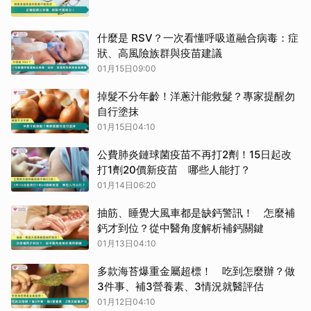
什麼是 RSV？一次看懂呼吸道融合病毒：症
狀、高風險族群與疫苗建議
01月15日09:00
掉髮不分年齡！洋蔥汁能救髮？專家提醒勿
自行塗抹
01月15日04:10
公費肺炎鏈球菌疫苗不再打2劑！15日起改
打1劑20價新疫苗 哪些人能打？
01月14日06:20
抽筋、睡覺大風車都是缺鈣警訊！ 怎麼補
鈣才到位？從中醫角度解析補鈣關鍵
01月13日04:10
多款海苔爆重金屬超標！ 吃到怎麼辦？做
3件事、補3營養素、3情況就醫評估
01月12日04:10