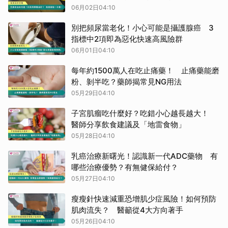
06月02日04:10
別把頻尿當老化！小心可能是攝護腺癌 3
指標中2項即為惡化快速高風險群
06月01日04:10
每年約1500萬人在吃止痛藥！ 止痛藥能磨
粉、剝半吃？藥師揭常見NG用法
05月29日04:10
子宮肌瘤吃什麼好？吃錯小心越長越大！
醫師分享飲食建議及「地雷食物」
05月28日04:10
乳癌治療新曙光！認識新一代ADC藥物 有
哪些治療優勢？有無健保給付？
05月27日04:10
瘦瘦針快速減重恐增肌少症風險！如何預防
肌肉流失？ 醫籲從4大方向著手
05月26日04:10