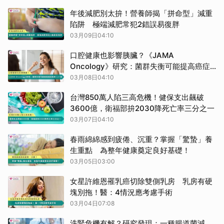
年後減肥別太拚！營養師揭「拼命型」減重
陷阱 極端減肥常犯2錯誤易復胖
03月09日04:10
口腔健康也影響胰臟？《JAMA
Oncology》研究：菌群失衡可能提高癌症
風險 3.4 倍
03月08日04:10
台灣850萬人陷三高危機！健保支出飆破
3600億，衛福部拚2030降死亡率三分之一
03月07日04:10
春雨綿綿感到疲倦、沉重？掌握「驚蟄」養
生重點 為整年健康奠定良好基礎！
03月05日03:00
女星許維恩罹乳癌切除雙側乳房 乳房有硬
塊別拖！醫：4情況應考慮手術
03月04日07:08
洗腎危機有解？研究發現：一種腸道菌減