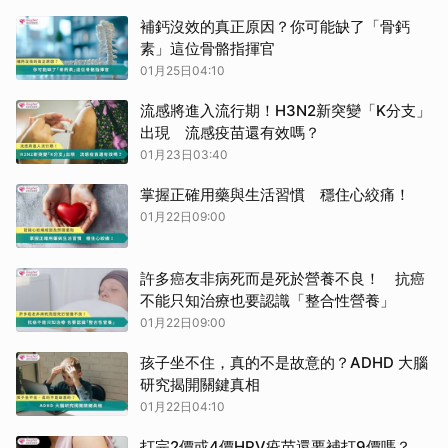
補鈣沒效的真正原因？你可能缺了「骨鈣
素」這位骨骼指揮官
01月25日04:10
流感將進入流行期！H3N2新突變「K分支」
出現 流感疫苗還有效嗎？
01月23日03:40
掌握正確用藥與生活習慣 穩住心絞痛！
01月22日09:00
許多癌友非病死而是死於營養不良！ 抗癌
不能只知治療也要認識「整合性營養」
01月22日09:00
孩子坐不住，真的不是故意的？ADHD 大腦
研究揭開關鍵真相
01月22日04:10
打完2價或4價HPV疫苗還要補打9價嗎？