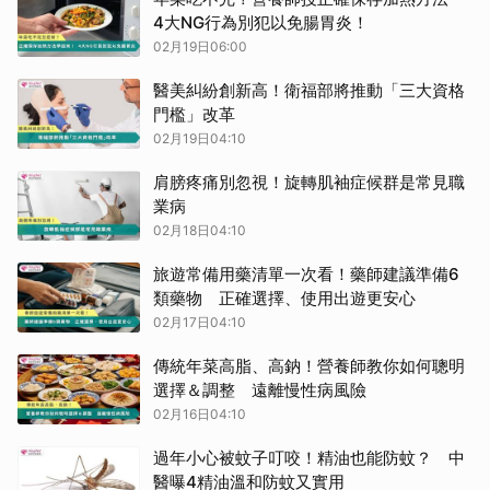
4大NG行為別犯以免腸胃炎！
02月19日06:00
醫美糾紛創新高！衛福部將推動「三大資格
門檻」改革
02月19日04:10
肩膀疼痛別忽視！旋轉肌袖症候群是常見職
業病
02月18日04:10
旅遊常備用藥清單一次看！藥師建議準備6
類藥物 正確選擇、使用出遊更安心
02月17日04:10
傳統年菜高脂、高鈉！營養師教你如何聰明
選擇＆調整 遠離慢性病風險
02月16日04:10
過年小心被蚊子叮咬！精油也能防蚊？ 中
醫曝4精油溫和防蚊又實用