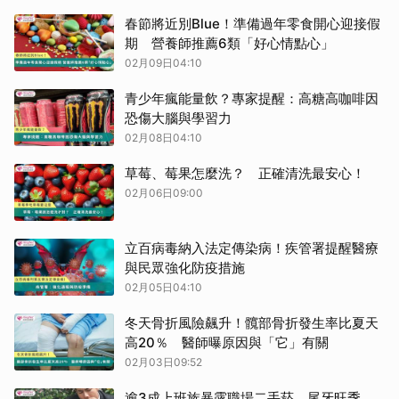
春節將近別Blue！準備過年零食開心迎接假
期 營養師推薦6類「好心情點心」
02月09日04:10
青少年瘋能量飲？專家提醒：高糖高咖啡因
恐傷大腦與學習力
02月08日04:10
草莓、莓果怎麼洗？ 正確清洗最安心！
02月06日09:00
立百病毒納入法定傳染病！疾管署提醒醫療
與民眾強化防疫措施
02月05日04:10
冬天骨折風險飆升！髖部骨折發生率比夏天
高20％ 醫師曝原因與「它」有關
02月03日09:52
逾3成上班族暴露職場二手菸 尾牙旺季