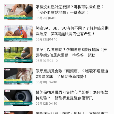
家裡沒血壓計怎麼辦？哪裡可以量血壓？
「安心血壓站地圖」一鍵查詢！
05月25日04:10
肺癌3A、3B、3C有何不同？了解肺癌分期
與治療 第3期無法開刀也有希望！
05月22日04:10
懷孕可以運動嗎？孕期運動3階段建議！推
薦孕婦2個居家運動 準爸爸一起動
05月20日04:10
假牙磨損竟會致「頭頸癌」？喉嚨不適超過
2週是警訊 了解治療新趨勢！
05月18日04:10
醫美偷拍連爆恐引集體心理影響！為何衝擊
特別強？ 醫剖析並提醒創傷警訊
05月12日04:10
破除迷思注意「藥駕」風險！ 不能開車可