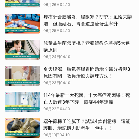
06月26日04:10
瘦瘦針會胰臟炎、腸阻塞？研究：風險未顯
增 但膽結石、胃食道逆流發生率升
06月25日04:10
兒童益生菌怎麼挑？營養師教你掌握5大選
購原則
06月24日04:10
夏天腹瀉、脹氣等腸胃問題增？醫分析與3
原因有關 教你治療與調理方法！
06月23日04:10
114年最新十大死因、十大癌症死因曝！死
亡人數連3年下降 癌症44年連霸
06月22日04:10
端午節粽子吃膩了？試試4款創意粽 還能
護眼、增記憶力助考生「包中」！
06月19日04:10