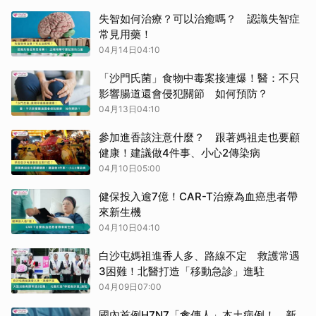
失智如何治療？可以治癒嗎？ 認識失智症
常見用藥！
04月14日04:10
「沙門氏菌」食物中毒案接連爆！醫：不只
影響腸道還會侵犯關節 如何預防？
04月13日04:10
參加進香該注意什麼？ 跟著媽祖走也要顧
健康！建議做4件事、小心2傳染病
04月10日05:00
健保投入逾7億！CAR-T治療為血癌患者帶
來新生機
04月10日04:10
白沙屯媽祖進香人多、路線不定 救護常遇
3困難！北醫打造「移動急診」進駐
04月09日07:00
國內首例H7N7「禽傳人」本土病例！ 新