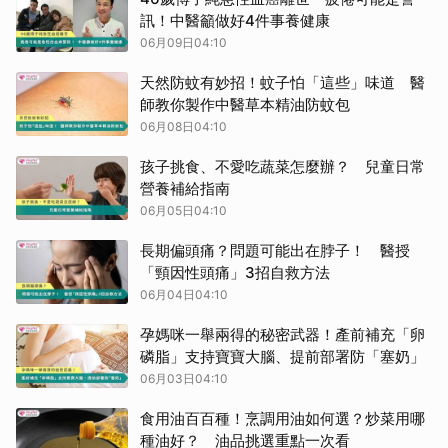
訊！中醫籲做好4件事養健康
06月09日04:10
天然防蚊有妙招！蚊子怕「這些」味道 醫
師教你製作中醫草本精油防蚊包
06月08日04:10
孩子挑食、不愛吃蔬菜怎麼辦？ 兒童日常
營養補給指南
06月05日04:10
長期偏頭痛？問題可能出在脖子！ 醫授
「頸因性頭痛」3招自救方法
06月04日04:10
孕媽咪一舉兩得的秘密武器！產前補充「卵
磷脂」支持寶寶大腦、提前部署防「塞奶」
06月03日04:10
食用油百百種！烹調用油如何選？炒菜用哪
種油好？ 油品挑選重點一次看