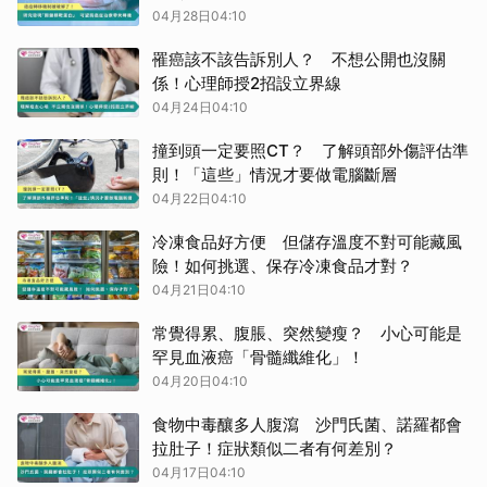
04月28日04:10
罹癌該不該告訴別人？ 不想公開也沒關
係！心理師授2招設立界線
04月24日04:10
撞到頭一定要照CT？ 了解頭部外傷評估準
則！「這些」情況才要做電腦斷層
04月22日04:10
冷凍食品好方便 但儲存溫度不對可能藏風
險！如何挑選、保存冷凍食品才對？
04月21日04:10
常覺得累、腹脹、突然變瘦？ 小心可能是
罕見血液癌「骨髓纖維化」！
04月20日04:10
食物中毒釀多人腹瀉 沙門氏菌、諾羅都會
拉肚子！症狀類似二者有何差別？
04月17日04:10