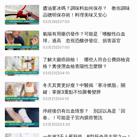
取消
醬油要冰嗎？調味料如何保存？ 教你調味
品聰明保存術！料理美味又安心
03月26日07:00
氣喘有用藥仍發作？可能是「嗜酸性白血
球」過高 忽視恐釀併發症、損害器官
03月25日07:00
了解大腸癌篩檢！ 哪些人符合公費篩檢資
格？糞便潛血檢查陽性怎麼辦？
03月23日04:10
冬天其實更好瘦？中醫揭「寒冷燃脂」關
鍵：掌握3重點不怕聚餐變胖
03月21日04:10
停經後仍有出血情形？ 別誤以為是「回
春」！可能是子宮內膜癌警訊
03月20日03:30
一年逾7千人罹肝癌 B型肝炎是主因之一！