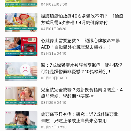
04月02日03:00
攝護腺癌怕放療40次身體吃不消？ 1治療
方式只需5次療程！4月納健保給付
04月01日06:20
心跳停止需要急救？ 認識心臟救命神器
AED「自動體外心臟電擊去顫器」！
03月31日04:10
醫：7成躁鬱症常被誤當憂鬱症 哪些情況
可能是躁鬱而非憂鬱？10指標辨別！
03月30日04:10
兒童該完全戒糖？最新飲食指南引關注：4
歲前禁糖、學齡期也要嚴控
03月29日04:10
偏頭痛不只有痛！研究：近7成伴隨頭暈、
暈眩 只吃止暈或止痛藥未必有用
03月27日07:30