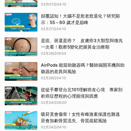
03月01日04:10
顛覆認知！大腦不是愈老愈退化？研究顯
示：55～60 歲才是巔峰
02月27日04:10
是痣、斑還是癌？ 皮膚癌3大類型與徵兆
一次看！觀察5變化把握黃金治療期
02月26日06:00
AirPods 能當助聽器嗎？醫師揭開耳機與助
聽器的差異與風險
02月26日04:10
從徒手攀登台北101理解癌友心境 專家剖
析癌症歷程的心理困境與因應
02月24日06:00
吸菸竟會傷骨！女性有雌激素保護也難逃
菸會加劇骨質流失、骨質疏鬆風險
02月24日04:10