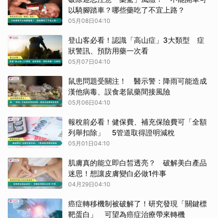
以騎腳踏車？哪些藥吃了不宜上路？
05月08日04:10
登山客必看！認識「高山症」3大類型 症
狀警訊、預防用藥一次看
05月07日04:10
鼠患問題受關注！ 醫示警：降雨可能造成
漢他病毒、誤食老鼠藥間接風險
05月06日04:10
報稅前必看！健保費、補充保險費可「全額
列舉扣除」 5管道取得證明減稅
05月01日04:10
肌膚真的能立即白皙透亮？ 破解美白產品
迷思！想讓皮膚變白必做1件事
04月29日04:10
癌症轉移機制被破解了！研究發現「關鍵標
靶蛋白」 可望為癌症治療帶來轉機