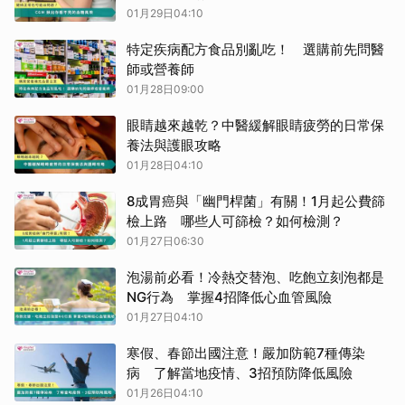
01月29日04:10
特定疾病配方食品別亂吃！ 選購前先問醫
師或營養師
01月28日09:00
眼睛越來越乾？中醫緩解眼睛疲勞的日常保
養法與護眼攻略
01月28日04:10
8成胃癌與「幽門桿菌」有關！1月起公費篩
檢上路 哪些人可篩檢？如何檢測？
01月27日06:30
泡湯前必看！冷熱交替泡、吃飽立刻泡都是
NG行為 掌握4招降低心血管風險
01月27日04:10
寒假、春節出國注意！嚴加防範7種傳染
病 了解當地疫情、3招預防降低風險
01月26日04:10