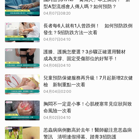
型A型流感會人傳人嗎？如何預防？
04月07日08:20
長者每6人就有1人曾跌倒！ 如何預防跌倒
發生？5招防跌方法一次看
04月07日04:10
護膝、護腕怎麼選？3步驟正確選用醫材
成為支撐、固定受傷部位的好幫手！
04月06日04:10
兒童預防保健服務再升級！7月起新增2次健
檢 新制重點一次看
04月04日02:00
胸悶不一定是小事！心肌梗塞常見症狀與致
命風險一次看
04月02日04:10
恙蟲病病例數高於去年！醫師籲注意恙蟲病
警訊 清明連假掃墓、踏青3招防護