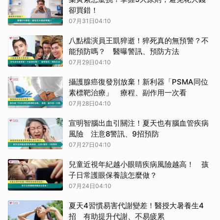
卻買錯！
07月31日04:10
八點檔演員王凱猝逝！猝死真的無預警？不
能預防嗎？ 醫曝警訊、預防方法
07月29日04:10
攝護腺癌復發別放棄！新利器「PSMA同位
素標靶治療」 療程、副作用一次看
07月28日04:10
宣明智腦出血引關注！夏天也有腦血管疾病
風險 注意8警訊、9招預防
07月27日04:10
兒童近視年紀越小眼睛疾病風險越高！ 孩
子日常護眼保養該怎麼做？
07月24日04:10
夏天4習慣易害代謝變差！醫授大暑養生4
招 有助提升代謝、不易疲累