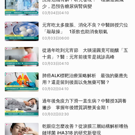
少，恐預告糖尿病腎病變
03月04日04:10
元宵吃太多腹脹、消化不良？中醫師授穴位
「敲敲操」 1茶飲也助消食順氣
03月03日06:00
從過年吃到元宵節 大啖湯圓竟可能釀「五
十肩」？醫：元宵前後常是就診高峰
03月03日04:10
肺癌ALK標靶治療策略解析 最強的藥應先
用？還是留到後面以免無藥可醫？
03月02日04:10
過年後免疫力下滑一直生病？中醫授3調養
撇步 掌握年後體質調整黃金期！
03月02日02:30
乾眼症怎麼改善？從淚膜三層結構解析嗜熱
鏈球菌 iHA318 的研究新發現