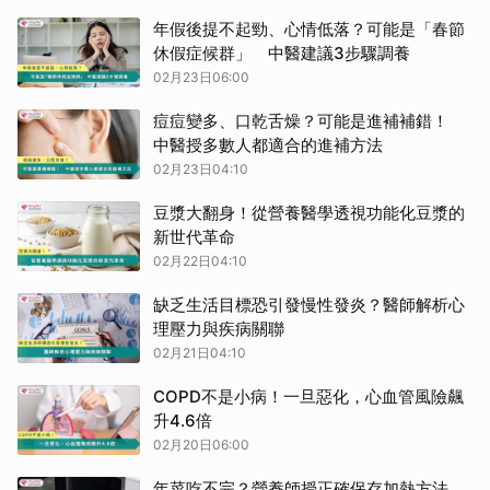
年假後提不起勁、心情低落？可能是「春節
休假症候群」 中醫建議3步驟調養
02月23日06:00
痘痘變多、口乾舌燥？可能是進補補錯！
中醫授多數人都適合的進補方法
02月23日04:10
豆漿大翻身！從營養醫學透視功能化豆漿的
新世代革命
02月22日04:10
缺乏生活目標恐引發慢性發炎？醫師解析心
理壓力與疾病關聯
02月21日04:10
COPD不是小病！一旦惡化，心血管風險飆
升4.6倍
02月20日06:00
年菜吃不完？營養師授正確保存加熱方法