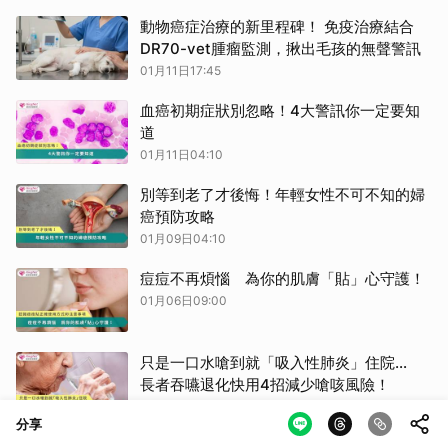
動物癌症治療的新里程碑！ 免疫治療結合
DR70-vet腫瘤監測，揪出毛孩的無聲警訊
01月11日17:45
血癌初期症狀別忽略！4大警訊你一定要知
道
01月11日04:10
別等到老了才後悔！年輕女性不可不知的婦
癌預防攻略
01月09日04:10
痘痘不再煩惱 為你的肌膚「貼」心守護！
01月06日09:00
只是一口水嗆到就「吸入性肺炎」住院…
長者吞嚥退化快用4招減少嗆咳風險！
01月06日04:10
分享
膽結石≠膽管結石 症狀、治療、急迫性皆