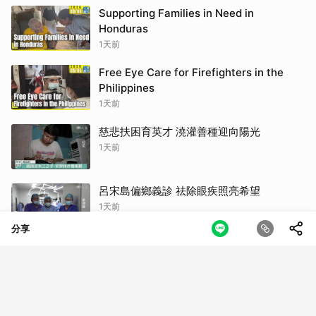
Supporting Families in Need in
Honduras
1天前
Free Eye Care for Firefighters in the
Philippines
1天前
慈悲扶困育英才 澆灌善種迎向陽光
1天前
呂宋島偏鄉義診 祛除眼疾照亮希望
1天前
分享
暑假擁抱戶外豔陽 防晒同時也要護眼
1天前
斯里蘭卡血荒 號召民眾挽袖獻熱情