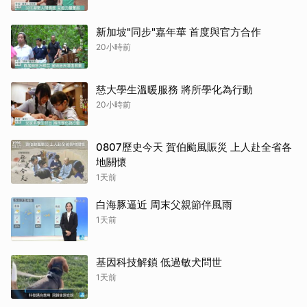
新加坡"同步"嘉年華 首度與官方合作
20小時前
慈大學生溫暖服務 將所學化為行動
20小時前
0807歷史今天 賀伯颱風賑災 上人赴全省各
地關懷
1天前
白海豚逼近 周末父親節伴風雨
1天前
基因科技解鎖 低過敏犬問世
1天前