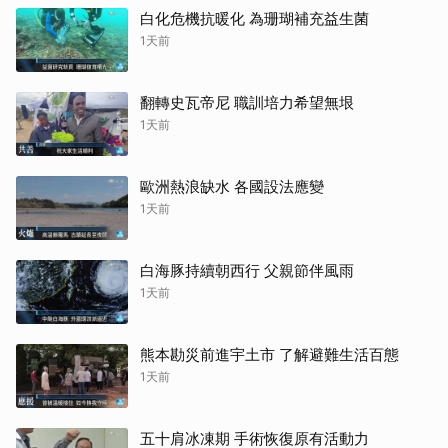
白化危機抗暖化 為珊瑚補充益生菌
1天前
翻轉史瓦帝尼 職訓培力希望無垠
1天前
歐洲熱浪缺水 各國設法應變
1天前
白海豚持續朝西行 父親節伴風雨
1天前
熊本勘災前進宇土市 了解避難生活百態
1天前
五十肩冰凍期 手術恢復原有活動力