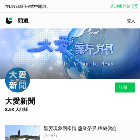
以LINE開啟
在LINE應用程式中開啟。
頻道
登入
訂閱
大愛新聞
8.5K 人訂閱
聖嬰現象兩樣情 鹽業榮景.榴槤價崩
7小時前