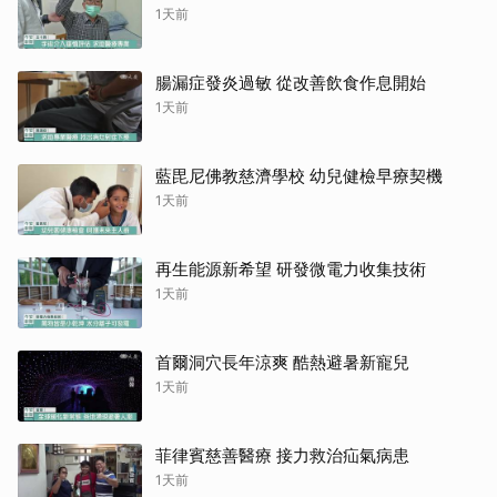
1天前
腸漏症發炎過敏 從改善飲食作息開始
1天前
藍毘尼佛教慈濟學校 幼兒健檢早療契機
1天前
再生能源新希望 研發微電力收集技術
1天前
首爾洞穴長年涼爽 酷熱避暑新寵兒
1天前
菲律賓慈善醫療 接力救治疝氣病患
1天前