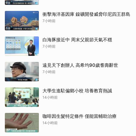
衝擊海洋基因庫 鎳礦開發威脅印尼四王群島
7小時前
白海豚接近中 周末父親節天氣不穩
7小時前
遠見天下創辦人 高希均90歲耆壽辭世
7小時前
大學生進駐偏鄉小校 培養教育熱誠
14小時前
咖啡因生髮特定條件 僅能當輔助治療
14小時前