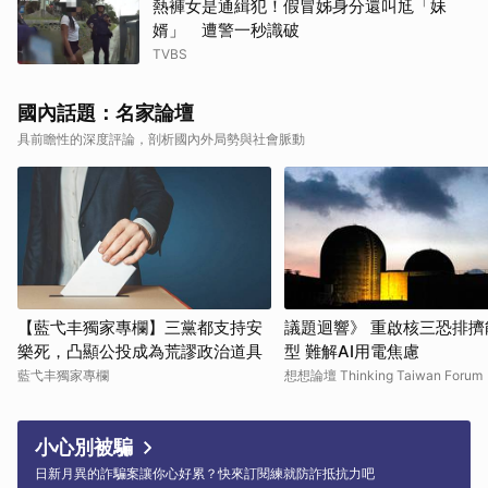
熱褲女是通緝犯！假冒姊身分還叫尪「妹
婿」 遭警一秒識破
TVBS
國內話題：名家論壇
具前瞻性的深度評論，剖析國內外局勢與社會脈動
【藍弋丰獨家專欄】三黨都支持安
議題迴響》 重啟核三恐排擠
樂死，凸顯公投成為荒謬政治道具
型 難解AI用電焦慮
藍弋丰獨家專欄
想想論壇 Thinking Taiwan Forum
小心別被騙
日新月異的詐騙案讓你心好累？快來訂閱練就防詐抵抗力吧