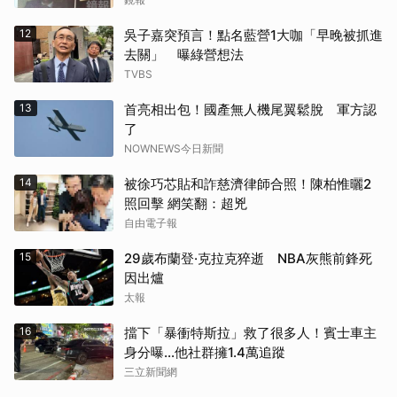
12
吳子嘉突預言！點名藍營1大咖「早晚被抓進
去關」 曝綠營想法
TVBS
13
首亮相出包！國產無人機尾翼鬆脫 軍方認
了
NOWNEWS今日新聞
14
被徐巧芯貼和詐慈濟律師合照！陳柏惟曬2
照回擊 網笑翻：超兇
自由電子報
15
29歲布蘭登·克拉克猝逝 NBA灰熊前鋒死
因出爐
太報
16
擋下「暴衝特斯拉」救了很多人！賓士車主
身分曝…他社群擁1.4萬追蹤
三立新聞網