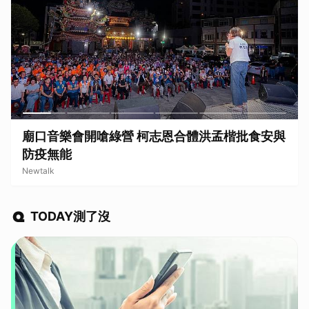
孟楷批食安與
綠營有望翻轉台東？陳瑩自爆曾被「饒
自任命「這職位」
民視新聞網
TODAY測了沒