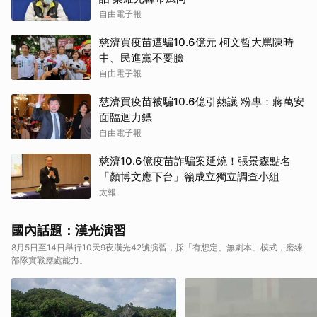
自由電子報
慈濟買疫苗遭騙10.6億元 柯文哲大罵陳時
中、民進黨不要臉
自由電子報
慈濟買疫苗被騙10.6億引熱議 粉專：蔣萬安
面臨迴力鏢
自由電子報
慈濟10.6億疫苗詐騙案延燒！張景森點名
「顏博文應下台」籲成立獨立調查小組
太報
國內話題：漢光演習
8月5日至14日舉行10天9夜漢光42號演習，採「有想定、無劇本」模式，磨練
部隊實戰應處能力。