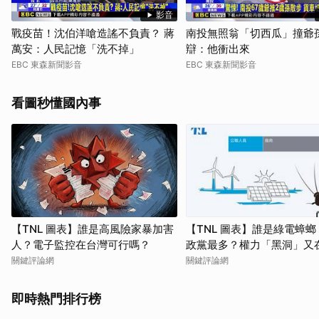
影音
戰疫苗！沈伯洋嗆造謠不負責？ 蔣
南投無照翁「切西瓜」撞爺孫
萬安：人民記憶「洗不掉」
辯：他衝出來
EBC 東森新聞影音
EBC 東森新聞影音
看圖秒懂國內事
【TNL 圖表】誰是高風險家暴加害
【TNL 圖表】誰是綠電蟑
人？電子監控在台灣可行嗎？
政黨最多？權力「黑洞」又
關鍵評論網
關鍵評論網
即時熱門排行榜