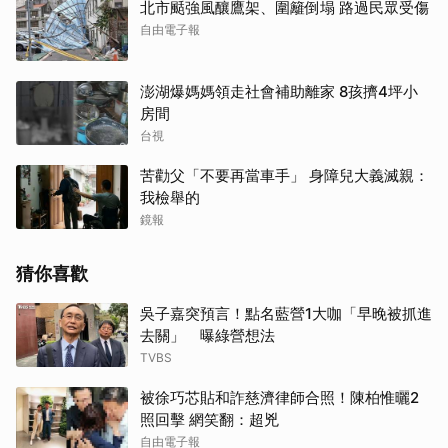
北市颳強風釀鷹架、圍籬倒塌 路過民眾受傷
取消
自由電子報
澎湖爆媽媽領走社會補助離家 8孩擠4坪小
房間
台視
苦勸父「不要再當車手」 身障兒大義滅親：
我檢舉的
鏡報
猜你喜歡
吳子嘉突預言！點名藍營1大咖「早晚被抓進
去關」 曝綠營想法
TVBS
被徐巧芯貼和詐慈濟律師合照！陳柏惟曬2
照回擊 網笑翻：超兇
自由電子報