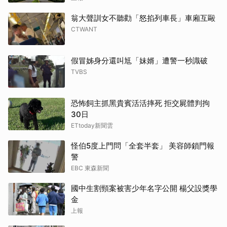
翁大聲訓女不聽勸「怒掐列車長」車廂互毆
CTWANT
假冒姊身分還叫尪「妹婿」遭警一秒識破
TVBS
恐怖飼主抓黑貴賓活活摔死 拒交屍體判拘
30日
ETtoday新聞雲
怪伯5度上門問「全套半套」 美容師鎖門報
警
EBC 東森新聞
國中生割頸案被害少年名字公開 楊父設獎學
金
上報