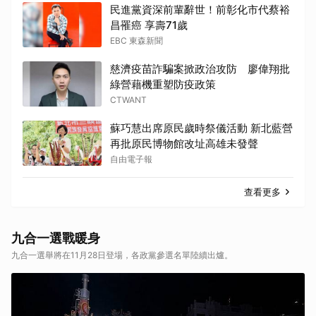
民進黨資深前輩辭世！前彰化市代蔡裕
昌罹癌 享壽71歲
EBC 東森新聞
慈濟疫苗詐騙案掀政治攻防 廖偉翔批
綠營藉機重塑防疫政策
CTWANT
蘇巧慧出席原民歲時祭儀活動 新北藍營
再批原民博物館改址高雄未發聲
自由電子報
查看更多
九合一選戰暖身
九合一選舉將在11月28日登場，各政黨參選名單陸續出爐。