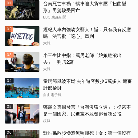
01
台南死亡車禍！轎車遭大貨車壓「扭曲變
形」男駕駛受困亡
EBC 東森新聞
02
經紀人車內強吻女藝人！辯：只有我有反應
嗎 法官批「噁心」重判
太報
03
小三生比中指！罵男老師「娘娘腔滾出
去」 判賠2萬
太報
04
童玩節風波不斷 去年遊客數少6萬多人 遭審
計部檢討
自由電子報
05
鄭麗文震撼發言「台灣沒獨立過」：從來不
是一個國家、民進黨不敢發起台獨公投
鏡報
06
爺推孫散步慘遭無照撞死！女：第一個沒有