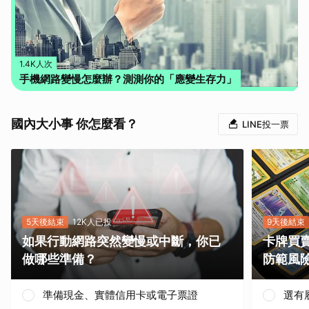
1.4K人次
手機網路變慢怎麼辦？測測你的「應變生存力」
國內大小事 你怎麼看？
LINE投一票
5天後結束
12K人已投
9天後結束
如果行動網路突然變慢或中斷，你已
卡牌買
做哪些準備？
防範風
準備現金、實體信用卡或電子票證
選有