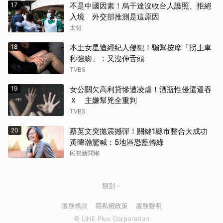
17
不是中國因素！烏干達沒收台人護照、拒絕
入境 外交部推測是這原因
太報
18
本土女星遭經紀人侵犯！騙幫按摩「拐上車
秒強吻」：又沒伸舌頭
TVBS
19
女公關欠高利貸慘遭凌虐！酒瓶性侵還逼吞
Ｘ 主嫌幫兇全重判
TVBS
20
蔡英文突拋震撼彈！關鍵1縣市整合大成功
黃暐瀚驚喊：5地區恐藍轉綠
民視新聞網
類別
服務條款
隱私權政策
服務聲明
© LINE Plus Corporation