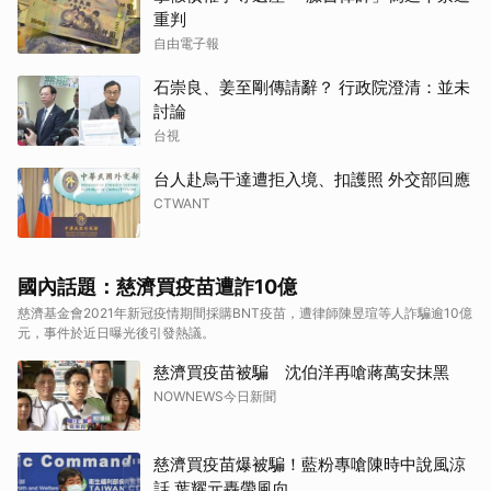
重判
自由電子報
石崇良、姜至剛傳請辭？ 行政院澄清：並未
討論
台視
台人赴烏干達遭拒入境、扣護照 外交部回應
CTWANT
國內話題：慈濟買疫苗遭詐10億
慈濟基金會2021年新冠疫情期間採購BNT疫苗，遭律師陳昱瑄等人詐騙逾10億
元，事件於近日曝光後引發熱議。
慈濟買疫苗被騙 沈伯洋再嗆蔣萬安抹黑
NOWNEWS今日新聞
慈濟買疫苗爆被騙！藍粉專嗆陳時中說風涼
話 葉耀元轟帶風向