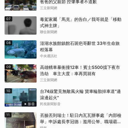
爸爸的父親節 控肇事者不道歉
三立新聞網
07
毒駕家屬「馬克」的告白／我哥就是「移動
式神主牌」
聯合新聞網
08
澎湖水族館鎮館石斑疤哥辭世 33年生命旅
程落幕
中央通訊社
09
高雄轎車暴衝撞12車！賓士S500擋下夜市
浩劫 車主大度：車再買就有
三立新聞網
10
台74線驚見無敵風火輪 貨車輪胎掉車道"邊
滾邊起火"
影音
民視新聞影音
11
丟臉丟到瑞士！駐日內瓦瓦辦事處「內部檢
舉」申訴處長李冠德：濫用公帑、職場霸
凌、超速仔拒繳罰單 外交部要查了
鏡報