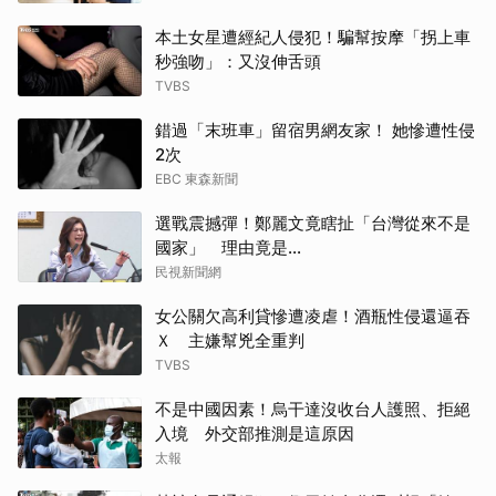
本土女星遭經紀人侵犯！騙幫按摩「拐上車
秒強吻」：又沒伸舌頭
TVBS
錯過「末班車」留宿男網友家！ 她慘遭性侵
2次
EBC 東森新聞
選戰震撼彈！鄭麗文竟瞎扯「台灣從來不是
國家」 理由竟是...
民視新聞網
女公關欠高利貸慘遭凌虐！酒瓶性侵還逼吞
Ｘ 主嫌幫兇全重判
TVBS
不是中國因素！烏干達沒收台人護照、拒絕
入境 外交部推測是這原因
太報