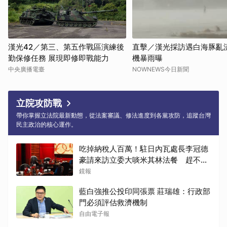
漢光42／第三、第五作戰區演練後
直擊／漢光採訪遇白海豚亂
勤保修任務 展現即修即戰能力
機暴雨曝
中央廣播電臺
NOWNEWS今日新聞
立院攻防戰
帶你掌握立法院最新動態，從法案審議、修法進度到各黨攻防，追蹤台灣
民主政治的核心運作。
吃掉納稅人百萬！駐日內瓦處長李冠德
豪請來訪立委大啖米其林法餐 趕不上
飛機重買商務艙全民買單
鏡報
藍白強推公投印同張票 莊瑞雄：行政部
門必須評估救濟機制
自由電子報