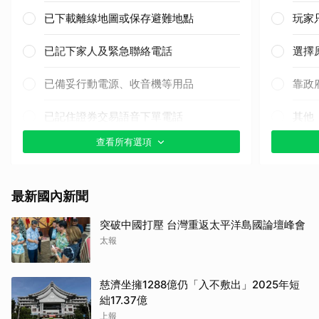
已下載離線地圖或保存避難地點
玩家
已記下家人及緊急聯絡電話
選擇
已備妥行動電源、收音機等用品
靠政
已記住證券交易語音下單電話
其他
查看所有選項
有想過，但還沒有實際準備
完全沒想過要準備
最新國內新聞
其他（歡迎貼文分享）
突破中國打壓 台灣重返太平洋島國論壇峰會
太報
慈濟坐擁1288億仍「入不敷出」2025年短
絀17.37億
上報