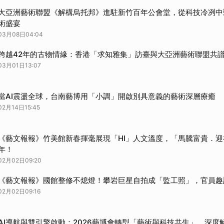
大亞洲藝術聯盟《解構烏托邦》進駐新竹百年公會堂，從科技冷冽中
術盛宴
03月08日04:04
跨越42年的古物情緣：香港「求知雅集」訪臺與大亞洲藝術聯盟共
03月01日13:07
當AI震盪全球，台南藝博用「小調」開啟別具意義的藝術深層療癒
02月14日15:45
《藝文報報》竹美館新春揮毫展現「HI」人文溫度，「馬騰富貴．
年！
02月02日09:20
《藝文報報》國館整修不熄燈！攀岩巨星自拍成「監工照」，官員趣
02月02日09:16
AI導航與雙引擎啟動：2026藝博會轉型「藝術與科技共生」，深度