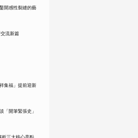
鑿開感性裂縫的藝
譜交流新篇
迎祥集福」提前迎新
談「開筆緊張史」
解析三大核心亮點