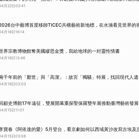
取消
04月22日02:41
2026台中藝博首度移師TICEC共構藝術新地標，在水湳看見世界的
04月18日16:14
世界宗教博物館奪美國繆思金獎，寫給地球的一封靈性情書
04月18日13:46
兩千年前的「厭世」與「高潔」：故宮「獨騷」特展，找回現代人遺
04月18日03:03
回顧史博館17年遠征，雙展開幕重探聖保羅雙年展推動臺灣藝術發
04月15日11:01
李寶春《阿依達的愛》5月登台，看京劇如何以西域黃沙改寫古埃及
04月15日03:08