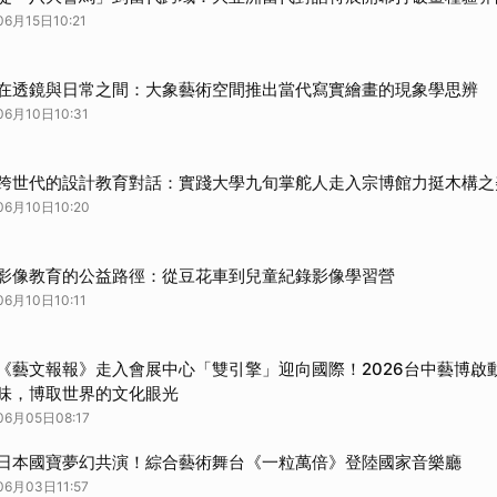
06月15日10:21
在透鏡與日常之間：大象藝術空間推出當代寫實繪畫的現象學思辨
06月10日10:31
跨世代的設計教育對話：實踐大學九旬掌舵人走入宗博館力挺木構之
06月10日10:20
影像教育的公益路徑：從豆花車到兒童紀錄影像學習營
06月10日10:11
《藝文報報》走入會展中心「雙引擎」迎向國際！2026台中藝博啟
味，博取世界的文化眼光
06月05日08:17
日本國寶夢幻共演！綜合藝術舞台《一粒萬倍》登陸國家音樂廳
06月03日11:57