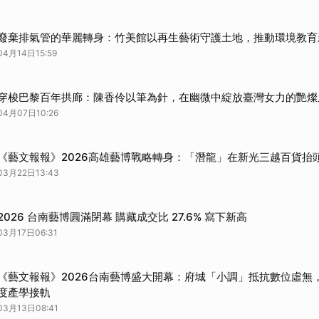
廢棄排氣管的華麗轉身：竹美館以再生藝術守護土地，推動環境教育
04月14日15:59
穿梭巴黎百年拱廊：陳香伶以筆為針，在幽微中綻放臺灣女力的艷燦
04月07日10:26
《藝文報報》2026高雄藝博戰略轉身：「潛龍」在新光三越百貨抬
03月22日13:43
2026 台南藝博圓滿閉幕 購藏成交比 27.6% 寫下新高
03月17日06:31
《藝文報報》2026台南藝博盛大開幕：府城「小調」抵抗數位虛無，
度產學接軌
03月13日08:41