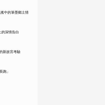
飄搖中的筆墨鄉土情
上的深情告白
下的新故宮考驗
長跑」