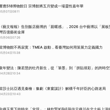
響應518博物館日 宗博館將五月變成一場靈性嘉年華
05月07日08:11
《藝文報報》告別飯店藝博的「親暱感」，2026 台中藝博以「展
灣百億藝術金庫
05月06日07:26
當博物館不再寂寞：TMEA 啟動，看臺灣如何用策展力定義國力
05月04日15:38
衰年變法：陳若慧的牡丹新生，從「筆墨」到「拼貼填彩」的跨時空
04月28日10:34
當莎士比亞遇見秦檜：豫劇《東窗謀計》解構千年奸臣的心路迷局
04月23日10:43
金織玉葉下的時光「兌現」：林欽賢X瑀緹與佳元織川在北士科上演