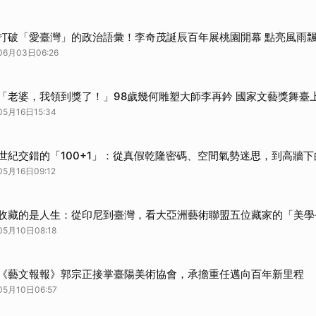
打破「愛臺灣」的政治語彙！李奇茂誕辰百年展桃園開幕 點亮風雨
06月03日06:26
「老婆，我領到獎了！」98歲幾何雕塑大師李再鈐 國家文藝獎舞臺
05月16日15:34
世紀交錯的「100+1」：從真假乾隆密碼、空間氣勢迷思，到高牆
05月16日09:12
收藏的是人生：從印尼到臺灣，看大亞洲藝術聯盟五位藏家的「美學
05月10日08:18
《藝文報報》郭宗正接掌臺陽美術協會，承擔重任邁向百年新里程
05月10日06:57