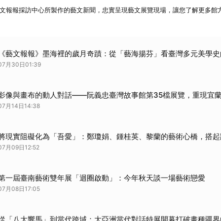
館 藝文報報採訪中心所製作的藝文新聞，忠實呈現藝文展覽現場，讓您了解更多
《藝文報報》墨海裡的歲月奇蹟：從「藝海揚芬」看臺灣多元美學史
07月30日01:39
影像與畫布的動人對話——阮義忠臺灣故事館第35檔展覽，重現宜
07月14日14:38
將現實阻礙化為「吾愛」：鄭瓊娟、鍾桂英、黎蘭的藝術心橋，搭起
07月09日12:52
第一屆臺南藝術雙年展「迴圈啟動」：今年秋天談一場藝術戀愛
07月08日17:05
從「八大響馬」到當代跨域：大亞洲當代對話特展開幕打破畫種疆界