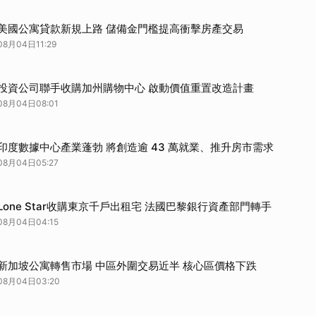
取消
美國公寓貸款新規上路 儲備金門檻提高衝擊房產交易
08月04日11:29
投資公司聯手收購加州購物中心 啟動價值重置改造計畫
08月04日08:01
印度數據中心產業蓬勃 將創造逾 43 萬就業、推升房市需求
08月04日05:27
Lone Star收購東京千戶出租宅 法國巴黎銀行資產部門轉手
08月04日04:15
新加坡公寓轉售市場 中區外圍交易近半 核心區價格下跌
08月04日03:20