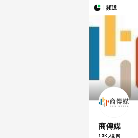
頻道
商傳媒
1.3K 人訂閱