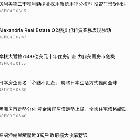
房利美第二季獲利勁揚並採用新信用評分模型 投資前景受關注
08月04日03:15
Alexandria Real Estate Q2虧損 但租賃業務表現強勁
08月04日02:47
摩根大通推7500億美元十年住房計畫 力解美國房市危機
08月04日01:55
日本房企更名「帝國不動產」 盼將日本生活方式推向全球
08月03日08:30
澳洲房市走勢分化 黃金海岸房價逆勢上揚、全國住宅價格續跌
08月03日06:40
韓國滯銷屋積壓近3萬戶 政府擴大收購惹議