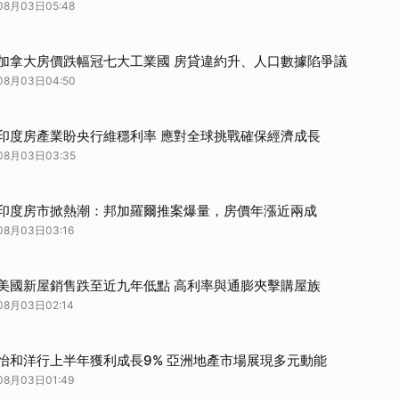
08月03日05:48
加拿大房價跌幅冠七大工業國 房貸違約升、人口數據陷爭議
08月03日04:50
印度房產業盼央行維穩利率 應對全球挑戰確保經濟成長
08月03日03:35
印度房市掀熱潮：邦加羅爾推案爆量，房價年漲近兩成
08月03日03:16
美國新屋銷售跌至近九年低點 高利率與通膨夾擊購屋族
08月03日02:14
怡和洋行上半年獲利成長9% 亞洲地產市場展現多元動能
08月03日01:49