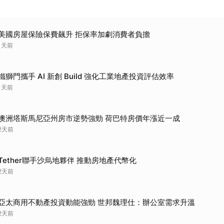
美國房屋保險保費飆升 拒保率加劇消費者負擔
1天前
鐵獅門攜手 AI 新創 Build 強化工業地產投資評估效率
1天前
澳洲塔斯馬尼亞州房市逆勢強勁 荷巴特房價年漲近一成
2天前
Tether聯手沙烏地夥伴 推動房地產代幣化
2天前
亞太商用不動產投資動能強勁 世邦魏理仕：辦公室需求升溫
2天前