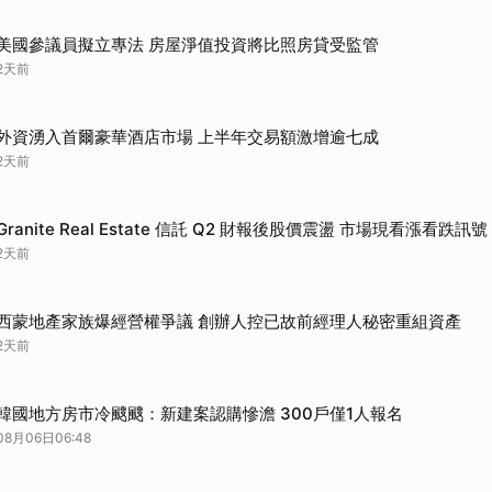
美國參議員擬立專法 房屋淨值投資將比照房貸受監管
2天前
外資湧入首爾豪華酒店市場 上半年交易額激增逾七成
2天前
Granite Real Estate 信託 Q2 財報後股價震盪 市場現看漲看跌訊號
2天前
西蒙地產家族爆經營權爭議 創辦人控已故前經理人秘密重組資產
2天前
韓國地方房市冷颼颼：新建案認購慘澹 300戶僅1人報名
08月06日06:48