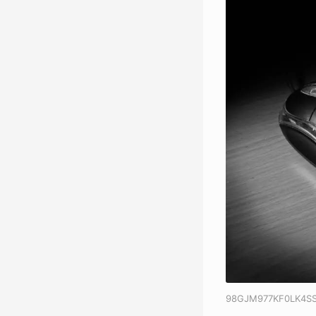
98GJM977KF0LK4S