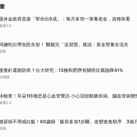
章
退休金政府直接「幫你出6成」：每月多領一筆養老金，資格快看
健康2.0
阿嬤吃白帶魚防失智！ 醫聽完「這習慣」搖頭：黃金營養全流失
鏡報
瘦瘦針還能防癌？台大研究：13種和肥胖有關癌症風險降41%
信傳媒
快檢查！耳朵1特徵恐是心血管警訊 小心冠狀動脈疾病、腦血管病變
健康2.0
糖尿病不用戒白飯！60歲婦「飯前多加1步驟」改變進食順序 3個
鏡報