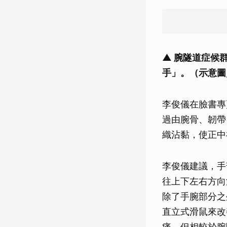
▲ 腕隧道症候
手」。（示意圖／
李俊儀在臉書專
過由腕骨、韌帶
織沾黏，使正中
李俊儀建議，手
往上下左右方向
除了手腕部分之
直立式滑鼠來改
痛，但相較於腕