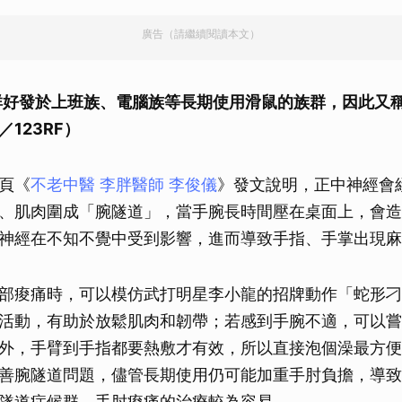
廣告（請繼續閱讀本文）
群好發於上班族、電腦族等長期使用滑鼠的族群，因此又
123RF）
頁《
不老中醫 李胖醫師 李俊儀
》發文說明，正中神經會
、肌肉圍成「腕隧道」，當手腕長時間壓在桌面上，會造
神經在不知不覺中受到影響，進而導致手指、手掌出現麻
部痠痛時，可以模仿武打明星李小龍的招牌動作「蛇形刁
活動，有助於放鬆肌肉和韌帶；若感到手腕不適，可以嘗
外，手臂到手指都要熱敷才有效，所以直接泡個澡最方便
善腕隧道問題，儘管長期使用仍可能加重手肘負擔，導致
隧道症候群，手肘痠痛的治療較為容易。