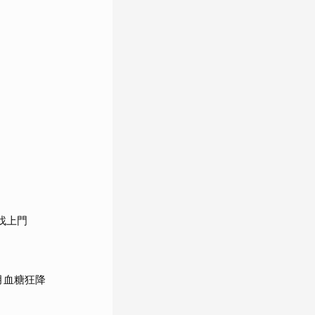
找上門
月血糖狂降