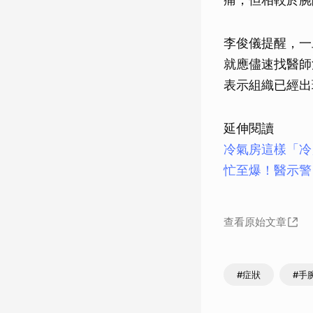
李俊儀提醒，一
就應儘速找醫師
表示組織已經出
延伸閱讀
冷氣房這樣「冷
忙⾄爆！醫示警
查看原始文章
#症狀
#手