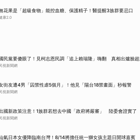
取消
無花果是「超級食物」能控血糖、保護精子！醫提醒3族群要忌口
健康2.0
國民黨要傻眼了！見柯志恩民調「追上賴瑞隆」嗨翻 真相出爐臉超
民視新聞網
女街友遭4男「囚禁性虐5個月」！他見「陽台18禁畫面」秒報警
民視新聞網
出國新政策注意！1族群若想去中國「政府將嚴審」 陸委會證實了
民視新聞網
仙氣日本女優降臨南台灣！8/14將擔任統一獅女孩主題日開球嘉賓