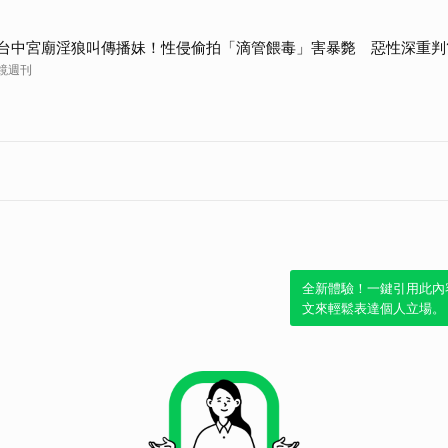
台中宮廟淫狼叫傳播妹！性侵偷拍「滴管餵毒」害暴斃 惡性深重判
鏡週刊
全新體驗！一鍵引用此內
文來輕鬆表達個人立場。