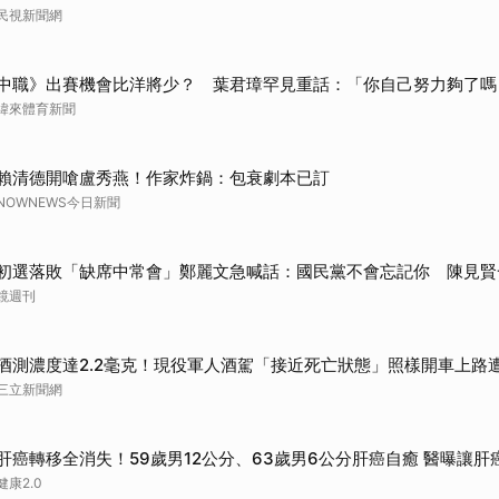
民視新聞網
中職》出賽機會比洋將少？ 葉君璋罕見重話：「你自己努力夠了嗎
緯來體育新聞
賴清德開嗆盧秀燕！作家炸鍋：包衰劇本已訂
NOWNEWS今日新聞
初選落敗「缺席中常會」鄭麗文急喊話：國民黨不會忘記你 陳見賢
鏡週刊
酒測濃度達2.2毫克！現役軍人酒駕「接近死亡狀態」照樣開車上路
三立新聞網
肝癌轉移全消失！59歲男12公分、63歲男6公分肝癌自癒 醫曝讓肝
健康2.0