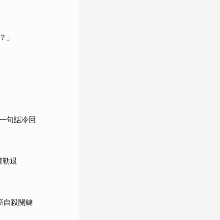
？」
一句話冷回
遭勒退
癌自殺關鍵