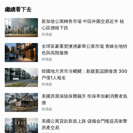
繼續看下去
新加坡公寓轉售市場 中區外圍交易近半 核
心區價格下跌
商傳媒
全球富豪重塑澳洲豪華公寓市場 青睞在地特
色與高階服務
商傳媒
韓國地方房市冷颼颼：新建案認購慘澹 300
戶僅1人報名
商傳媒
美國房屋保險保費飆升 拒保率加劇消費者負
擔
商傳媒
美國公寓貸款新規上路 儲備金門檻提高衝擊
房產交易