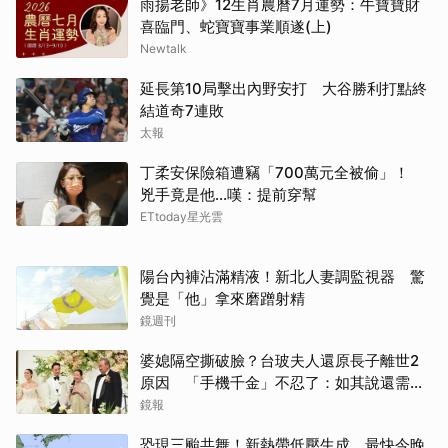
雨揚老師》12生肖農曆7月運勢：牛寶寶財
喜臨門、蛇寶寶事業順遂(上)
Newtalk
延長第10局擊出內野安打 大谷勝利打點終
結道奇7連敗
太報
丁柔安保險箱遭竊「700萬元全被偷」！
兇手竟是他...嘆：提前穿幫
ETtoday星光雲
陽台內褲沾滿精液！新北人妻調監視器 驚
覺是「他」拿來磨蹭射精
鏡週刊
婆媳隔空撕破臉？台玻夫人還原長子離世2
原因 「手機千金」不忍了：如其說還需要
離開嗎？
鏡報
恐現三颱共舞！新熱帶低壓生成 最快今晚