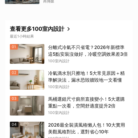
商傳媒
查看更多100室內設計
最近1小時結果
01
分離式冷氣不只省電？2026年新標準
這5點安裝沒做好，冷暖空調效果差3倍
100室內設計
02
冷氣滴水別只擦地！5大常見原因＋精
準解決法，漏水恐毀牆毀地一文看懂
100室內設計
03
馬桶選錯尺寸廁所直接變小！5大選購
重點一次看，空間舒適度提升2倍
100室內設計
04
2026最全裝潢風格懶人包！10大實用
美觀風格對比，選對省心10年