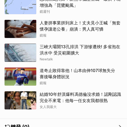
增強為「琵鷺颱風」
鏡週刊
人妻拼事業拼到床上！丈夫見小王喊「無套
懷孕讓老公養」崩潰：男人真可憐
鏡報
三峽大壩開13孔排洪 下游慘遭殃! 多省泡在
洪水中 受災範圍擴大
Newtalk
道奇止敗得靠他！山本由伸107球無失分
賽後曝身體狀況
鏡報
結婚10年舒淇爆料馮德倫沒求婚！認剛認識
完全不來電：他每一任女友我都很熟
女人我最大
轉發 (0)