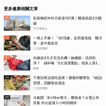
更多健康相關文章
01
彰基胸腔外科月薪達157萬！醫揭高薪2大關
鍵
中天電視台
02
一堆人手麻！「1好現象」反而最危險 醫示
警：是中風前兆
三立新聞網
03
內褲放3天才丟洗衣機！她傻眼：洗得乾
淨？ 婦科曝「5大清潔重點」很多人第1步
就錯了
鏡報
04
千萬別再這樣吃蔬果！腫瘤科醫警告「1錯誤
習慣」恐釀致命感染
三立新聞網
05
冷氣開「8小時or整天」哪個省？台電公布
答案 外出超過Ｏ小時快關掉