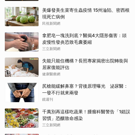
美爆發美生菜寄生蟲疫情 15州淪陷、密西根
現死亡病例
民視新聞網
拿肥皂一塊洗到底？醫揭4大隱形傷害：頭
皮慢性發炎恐致毛囊萎縮
三立新聞網
失能只能住機構？長照專家揭密出院轉銜與
居家復能評估
健康醫療網
尻槍能緩解鼻塞？背後原理曝光 泌尿醫：
一發不行就來兩發
鏡週刊
千萬別再這樣吃蔬果！腫瘤科醫警告「1錯誤
習慣」恐釀致命感染
三立新聞網