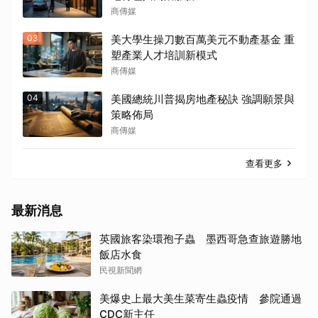
商傳媒
03
美大學生操刀數百萬美元不動產基金 重
塑產業人才培訓新模式
商傳媒
04
美國總統川普揭房地產秘訣 強調願景與
策略佈局
商傳媒
查看更多
最新消息
英國旅客染環孢子蟲 墨西哥急查旅遊勝地
飯店水食
民視新聞網
美爆史上最大美生菜寄生蟲疫情 參院通過
CDC新主任