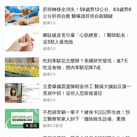
肝癌轉移全消失！59歲男12公分、63歲男6
公分肝癌自癒 醫曝讓肝癌自殺關鍵
健康2.0
腳趾破皮竟引爆「心肌梗塞」！醫師點名：
這5類人最危險
健康2.0
吃到苯駢芘怎麼辦？美國研究發現：連7天
吃這食物，體內苯駢芘降7成
健康2.0
立委爆腦震盪陳昭姿停工 醫揭大腦如豆腐一
晃就中招！這些人恐留後遺症
健康2.0
不想插管躺一輩子？健保卡註記即生效！預
立醫療幫家人卸下「撤除維生設備」重擔
影音
健康2.0影音