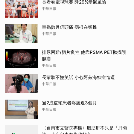
長者看電視球賽 降29%憂鬱風險
中華日報
車禍數月仍頭痛 病根在頸椎
中華日報
排尿困難/切片良性 他靠PSMA PET揪攝護
腺癌
中華日報
長輩聽不懂笑話 小心阿茲海默症進逼
中華日報
逾2成皮蛇患者疼痛逾3個月
中華日報
〈台南市立醫院專欄〉脂肪肝不只是「肝包