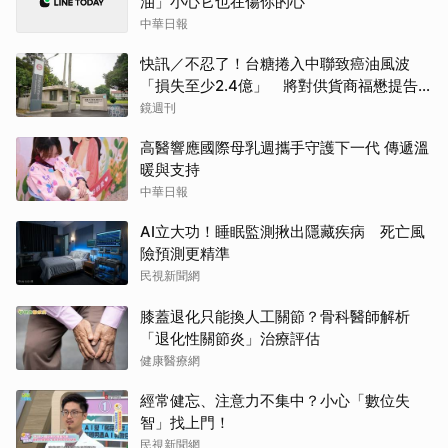
油」小心它也在傷你的心
中華日報
快訊／不忍了！台糖捲入中聯致癌油風波
「損失至少2.4億」 將對供貨商福懋提告
求償
鏡週刊
高醫響應國際母乳週攜手守護下一代 傳遞溫
暖與支持
中華日報
AI立大功！睡眠監測揪出隱藏疾病 死亡風
險預測更精準
民視新聞網
膝蓋退化只能換人工關節？骨科醫師解析
「退化性關節炎」治療評估
健康醫療網
經常健忘、注意力不集中？小心「數位失
智」找上門！
民視新聞網