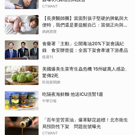
CTWANT
【長庚醫師團】當面對孩子堅硬的脾氣與大
便時，我們還是要提醒自己：當個正向與溫
柔的大人
媽媽寶寶
食藥署「主動」公開毒油20%下架會議紀
錄 食安辦曾提：全面下架會牽連下游產品
鏡週刊
美國爆美生菜寄生蟲危機 15州破萬人感染、
驚傳2死
民視新聞網
吃隔夜海鮮麵 他送ICU洗腎1週
中華日報
「百年堂苦茶油」爆苯駢芘超標！北市衛生
局預防性下架 問題批號曝光
CTWANT