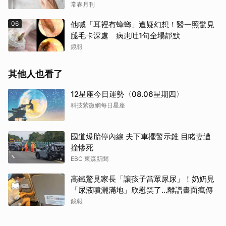
常春月刊
06
他喊「耳裡有蟑螂」遭疑幻想！醫一照驚見
腿毛卡深處 病患吐1句全場靜默
鏡報
其他人也看了
12星座今日運勢〈08.06星期四〉
科技紫微網每日星座
國道爆胎停內線 夫下車擺警示錐 目睹妻遭
撞慘死
EBC 東森新聞
高鐵驚見家長「讓孩子當眾尿尿」！奶奶見
「尿液噴灑滿地」欣慰笑了…離譜畫面瘋傳
鏡報