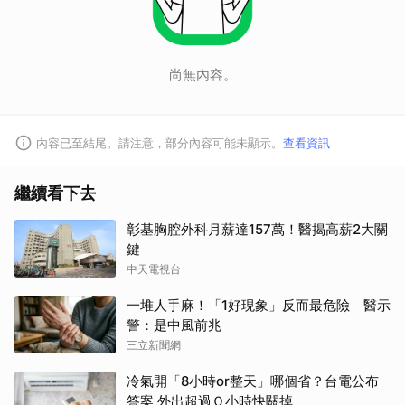
尚無內容。
內容已至結尾。請注意，部分內容可能未顯示。
查看資訊
繼續看下去
彰基胸腔外科月薪達157萬！醫揭高薪2大關
鍵
中天電視台
一堆人手麻！「1好現象」反而最危險 醫示
警：是中風前兆
三立新聞網
冷氣開「8小時or整天」哪個省？台電公布
答案 外出超過Ｏ小時快關掉