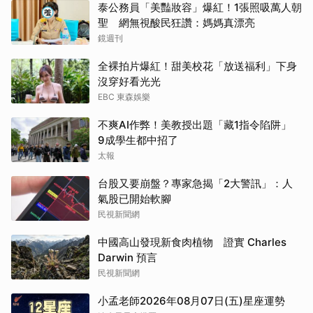
泰公務員「美豔妝容」爆紅！1張照吸萬人朝
聖 網無視酸民狂讚：媽媽真漂亮
鏡週刊
全裸拍片爆紅！甜美校花「放送福利」下身
沒穿好看光光
EBC 東森娛樂
不爽AI作弊！美教授出題「藏1指令陷阱」
9成學生都中招了
太報
台股又要崩盤？專家急揭「2大警訊」：人
氣股已開始軟腳
民視新聞網
中國高山發現新食肉植物 證實 Charles
Darwin 預言
民視新聞網
小孟老師2026年08月07日(五)星座運勢