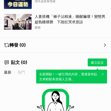
清水孟星座塔羅
人妻搭機「褲子沾精液」睡醒嚇壞！變態男
趁熟睡猥褻 下跪狂哭求原諒
鏡報
轉發 (0)
取消
貼文 (0)
建立貼文
最新
熱門
全新體驗！一鍵引用此內容，透過發布貼
文來輕鬆表達個人立場。