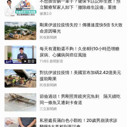
不想插管躺一輩子？健保卡註記即生效！預
立醫療幫家人卸下「撤除維生設備」重擔
健康2.0
剛果伊波拉疫情失控！傳播速度快5倍 5大致
命原因曝光
民視新聞網
每天有運動還不夠！久坐8到10小時恐增糖
尿病、心臟病與癌症風險
影音
TVBS 新聞影音
對抗伊波拉疫情！美國宣布加碼2.42億美元
援助剛果
民視新聞網
節儉過頭！男剛照胃鏡夾完魚刺 隔天續吃
同一條魚又遭刺卡食道
三立新聞網
私密處長滿白色小顆粒！20歲男崩潰求診
醫曝5大真相別再誤會