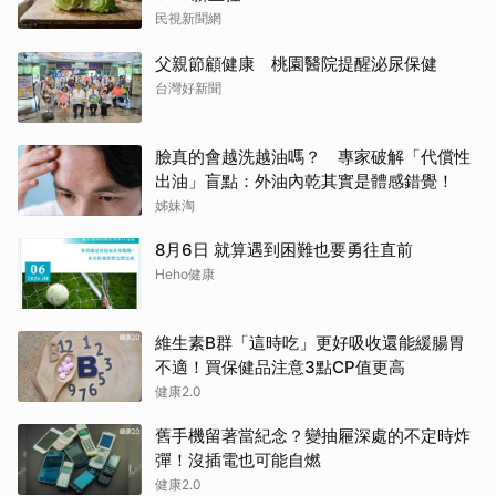
民視新聞網
父親節顧健康 桃園醫院提醒泌尿保健
台灣好新聞
臉真的會越洗越油嗎？ 專家破解「代償性
出油」盲點：外油內乾其實是體感錯覺！
姊妹淘
8月6日 就算遇到困難也要勇往直前
Heho健康
維生素B群「這時吃」更好吸收還能緩腸胃
不適！買保健品注意3點CP值更高
健康2.0
舊手機留著當紀念？變抽屜深處的不定時炸
彈！沒插電也可能自燃
健康2.0