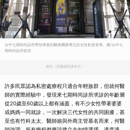
台中七期時尚診所帶領專業的醫療團隊專注於女性私密美學。圖/台中七
期時尚診所提供
廣告（請繼續閱讀本文）
許多民眾認為私密處療程只適合年輕族群，但就何醫
師的實際經驗中，發現來七期時尚診所求診的年齡層
從20歲至60歲以上都有涵蓋，有不少女性帶著婆婆
或媽媽一同就診，一次解決三代女性的共同困擾，甚
至也有竹科太太、醫師娘與外商主管慕名而來，何醫
師強調，所有療程都應該建立在知情選擇、適度適