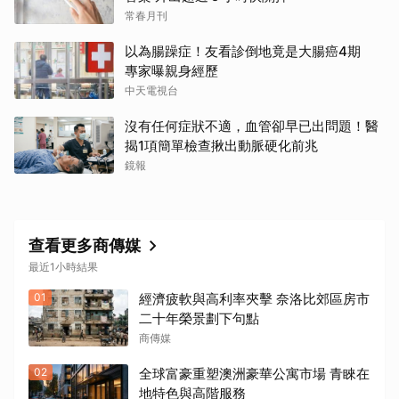
常春月刊
以為腸躁症！友看診倒地竟是大腸癌4期
專家曝親身經歷
中天電視台
沒有任何症狀不適，血管卻早已出問題！醫
揭1項簡單檢查揪出動脈硬化前兆
鏡報
查看更多商傳媒
最近1小時結果
01
經濟疲軟與高利率夾擊 奈洛比郊區房市
二十年榮景劃下句點
商傳媒
02
全球富豪重塑澳洲豪華公寓市場 青睞在
地特色與高階服務