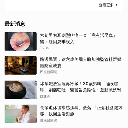
查看更多
最新消息
六旬男右耳劇烈疼痛一查「竟有活昆蟲」
醫：疑因夏季誤入
TVBS
路透民調：逾六成美國人盼加強監管社群媒
體防童成癮
民視新聞網
冰拿鐵放室溫再冷藏！30歲男喝「隔夜咖
啡」劇痛狂吐 醫警告危險性：差點就洗腎
姊妹淘
長輩退休後常感孤獨、低落 「正念社會處方
箋」找回生活樂趣
健康醫療網