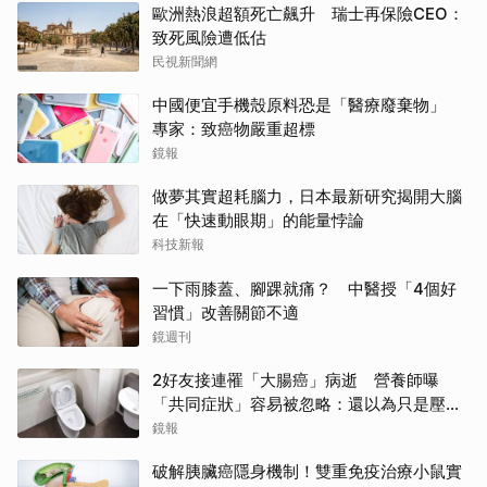
歐洲熱浪超額死亡飆升 瑞士再保險CEO：
致死風險遭低估
民視新聞網
中國便宜手機殼原料恐是「醫療廢棄物」
專家：致癌物嚴重超標
鏡報
做夢其實超耗腦力，日本最新研究揭開大腦
在「快速動眼期」的能量悖論
科技新報
一下雨膝蓋、腳踝就痛？ 中醫授「4個好
習慣」改善關節不適
鏡週刊
2好友接連罹「大腸癌」病逝 營養師曝
「共同症狀」容易被忽略：還以為只是壓力
大
鏡報
破解胰臟癌隱身機制！雙重免疫治療小鼠實