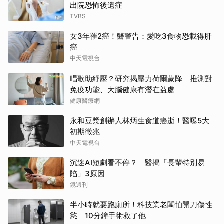
出院恐怖後遺症
TVBS
女3年罹2癌！醫警告：愛吃3食物恐載得肝
癌
中天電視台
唱歌助紓壓？研究揭壓力荷爾蒙降 推測對
免疫功能、大腦健康有潛在益處
健康醫療網
永和豆漿創辦人林炳生食道癌逝！醫曝5大
初期徵兆
中天電視台
沉迷AI短劇看不停？ 醫揭「長輩特別易
陷」3原因
鏡週刊
半小時就要跑廁所！科技業老闆怕開刀傷性
慾 10分鐘手術救了他