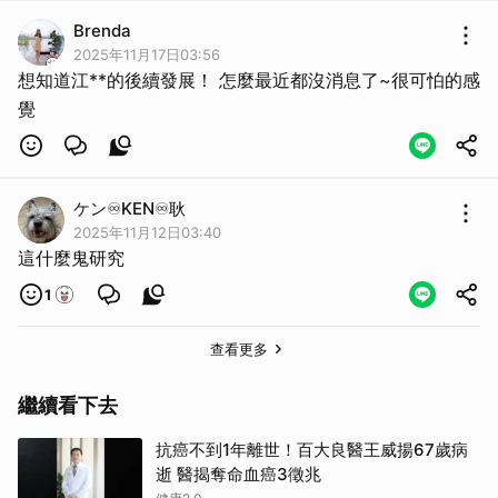
Brenda
2025年11月17日03:56
想知道江**的後續發展！ 怎麼最近都沒消息了~很可怕的感
覺
ケン♾️KEN♾️耿
2025年11月12日03:40
這什麼鬼研究
1
查看更多
繼續看下去
抗癌不到1年離世！百大良醫王威揚67歲病
逝 醫揭奪命血癌3徵兆