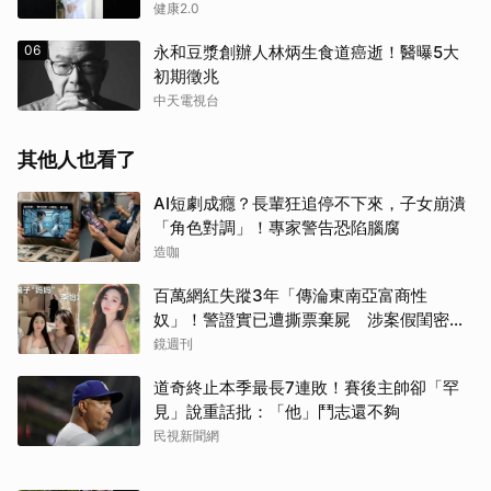
健康2.0
06
永和豆漿創辦人林炳生食道癌逝！醫曝5大
初期徵兆
中天電視台
其他人也看了
AI短劇成癮？長輩狂追停不下來，子女崩潰
「角色對調」！專家警告恐陷腦腐
造咖
百萬網紅失蹤3年「傳淪東南亞富商性
奴」！警證實已遭撕票棄屍 涉案假閨密近
況曝光
鏡週刊
道奇終止本季最長7連敗！賽後主帥卻「罕
見」說重話批：「他」鬥志還不夠
民視新聞網