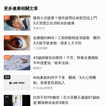
更多健康相關文章
01
睡再久仍疲憊？慢性疲勞症候群恐找上門
3大習慣正在消耗你的健康
常春月刊
02
血糖飆到800！工程師眼睛血管破裂 醫列
3大殺手級食物：很多人天天吃
三立新聞網
03
43歲婦被告知罹癌！子宮、卵巢全遭摘除
半年後驚知「根本沒病」
鏡週刊
04
AI短劇刷到停不下來 醫揭「3大心理機
制」長輩更容易陷入
ETtoday新聞雲
05
抗癌不到1年離世！百大良醫王威揚67歲病
逝 醫揭奪命血癌3徵兆