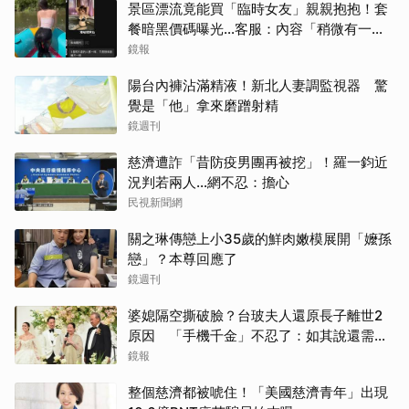
景區漂流竟能買「臨時女友」親親抱抱！套
餐暗黑價碼曝光…客服：內容「稍微有一點
尺度」
鏡報
陽台內褲沾滿精液！新北人妻調監視器 驚
覺是「他」拿來磨蹭射精
鏡週刊
慈濟遭詐「昔防疫男團再被挖」！羅一鈞近
況判若兩人…網不忍：擔心
民視新聞網
關之琳傳戀上小35歲的鮮肉嫩模展開「嬤孫
戀」？本尊回應了
鏡週刊
婆媳隔空撕破臉？台玻夫人還原長子離世2
原因 「手機千金」不忍了：如其說還需要
離開嗎？
鏡報
整個慈濟都被唬住！「美國慈濟青年」出現