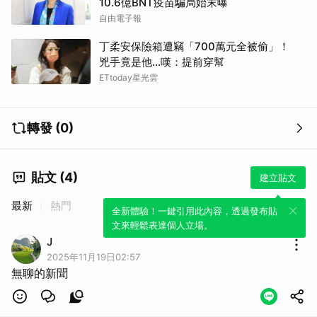
10.6億BNT疫苗騙局始末曝
自由電子報
丁柔安保險箱遭竊「700萬元全被偷」！
兇手竟是他...嘆：提前穿幫
ETtoday星光雲
轉發 (0)
貼文 (4)
建立貼文
最新
熱門
全新體驗！一鍵引用此內容，透過發布貼
文來輕鬆表達個人立場。
J
2025年11月19日02:57
無聊的新聞