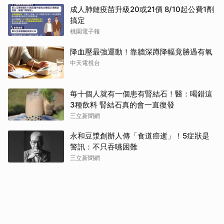
成人肺鏈疫苗升級20或21價 8/10起公費1劑
搞定
桃園電子報
降血壓最強運動！靠牆深蹲降幅竟勝過有氧
中天電視台
每十個人就有一個患有腎結石！醫：喝錯這
3種飲料 腎結石真的會一直復發
三立新聞網
永和豆漿創辦人傳「食道癌逝」！5症狀是
警訊：不只吞嚥困難
三立新聞網