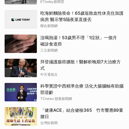
ETtoday新聞雲
吃海鮮麵險喪命！65歲翁敗血性休克住加護
病房 醫示警5隔夜菜直接丟
聯合新聞網
沒喝熱湯！53歲男不理「1症狀」一個月
確診食道癌
三立新聞網
拜登攝護腺癌擴散！醫解析晚期7大治療方
式
中天電視台
科學實證中西精準合療 活化大腸腦軸有助腦
部逆齡
TCnews 慈善新聞網
「健康ACE」結合健檢365 竹市響應89量
腰日
台灣好新聞