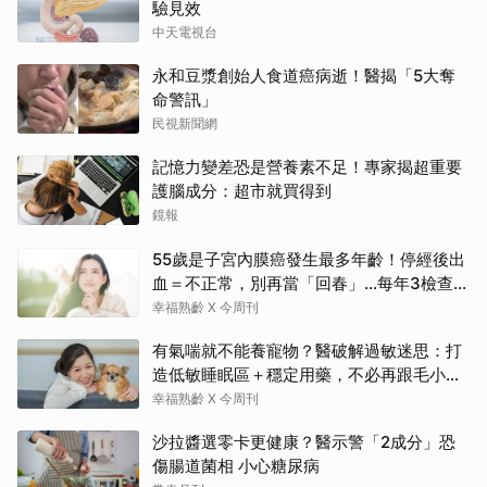
驗見效
中天電視台
永和豆漿創始人食道癌病逝！醫揭「5大奪
命警訊」
民視新聞網
記憶力變差恐是營養素不足！專家揭超重要
護腦成分：超市就買得到
鏡報
55歲是子宮內膜癌發生最多年齡！停經後出
血＝不正常，別再當「回春」…每年3檢查保
命：早期治癒率達9成5
幸福熟齡 X 今周刊
有氣喘就不能養寵物？醫破解過敏迷思：打
造低敏睡眠區＋穩定用藥，不必再跟毛小孩
分離
幸福熟齡 X 今周刊
沙拉醬選零卡更健康？醫示警「2成分」恐
傷腸道菌相 小心糖尿病