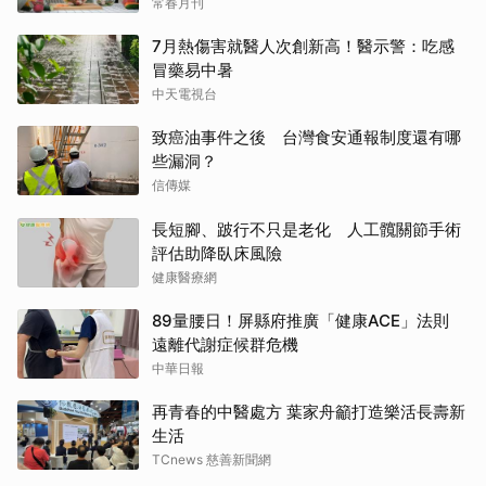
常春月刊
7月熱傷害就醫人次創新高！醫示警：吃感
冒藥易中暑
中天電視台
致癌油事件之後 台灣食安通報制度還有哪
些漏洞？
信傳媒
長短腳、跛行不只是老化 人工髖關節手術
評估助降臥床風險
健康醫療網
89量腰日！屏縣府推廣「健康ACE」法則
遠離代謝症候群危機
中華日報
再青春的中醫處方 葉家舟籲打造樂活長壽新
生活
TCnews 慈善新聞網