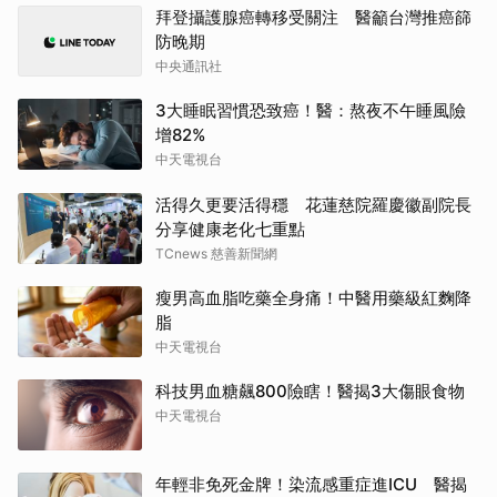
拜登攝護腺癌轉移受關注 醫籲台灣推癌篩
防晚期
中央通訊社
3大睡眠習慣恐致癌！醫：熬夜不午睡風險
增82%
中天電視台
活得久更要活得穩 花蓮慈院羅慶徽副院長
分享健康老化七重點
TCnews 慈善新聞網
瘦男高血脂吃藥全身痛！中醫用藥級紅麴降
脂
中天電視台
科技男血糖飆800險瞎！醫揭3大傷眼食物
中天電視台
年輕非免死金牌！染流感重症進ICU 醫揭