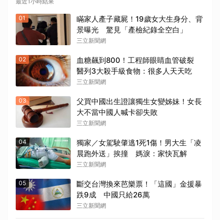
最近1小時結果
01
瞞家人產子藏屍！19歲女大生身分、背
景曝光 驚見「產檢紀錄全空白」
三立新聞網
02
血糖飆到800！工程師眼睛血管破裂
醫列3大殺手級食物：很多人天天吃
三立新聞網
03
父買中國出生證讓獨生女變姊妹！女長
大不當中國人喊卡卻失敗
三立新聞網
04
獨家／女駕駛肇逃1死1傷！男大生「凌
晨跑外送」挨撞 媽淚：家快瓦解
三立新聞網
05
斷交台灣換來芭樂票！「這國」金援暴
跌9成 中國只給26萬
三立新聞網