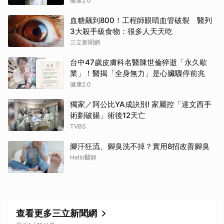
健康2.0
血糖飆到800！工程師眼睛血管破裂 醫列
3大殺手級食物：很多人天天吃
三立新聞網
取消
台中47歲皮膚科名醫陳世倫猝逝「永久歇
業」！醫揭「全身無力」是心臟驟停前兆
健康2.0
獨家／阿公比YA成訣別! 家屬控「達文西手
術劃破腸」術後12天亡
TVBS
腳汗狂流、腳臭洗不掉？實用8招改善腳臭
Hello醫師
查看更多三立新聞網