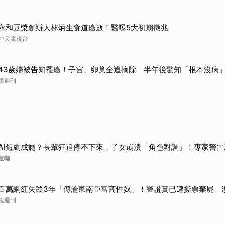
取消
永和豆漿創辦人林炳生食道癌逝！醫曝5大初期徵兆
中天電視台
43歲婦被告知罹癌！子宮、卵巢全遭摘除 半年後驚知「根本沒病
鏡週刊
AI短劇成癮？長輩狂追停不下來，子女崩潰「角色對調」！專家警告
造咖
百萬網紅失蹤3年「傳淪東南亞富商性奴」！警證實已遭撕票棄屍 
鏡週刊