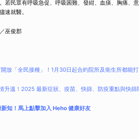
以上。若民眾有呼吸急促、呼吸困難、發紺、血痰、胸痛、
儘速就醫。
／巫俊郡
苗開放「全民接種」！1月30日起合約院所及衛生所都能打
冠疫情升溫！2025 最新症狀、疫苗、快篩、防疫重點與快
新知！馬上點擊加入 Heho 健康好友