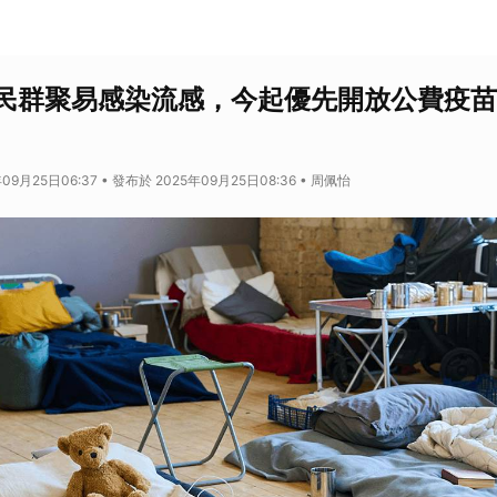
民群聚易感染流感，今起優先開放公費疫苗
09月25日06:37 • 發布於 2025年09月25日08:36 • 周佩怡