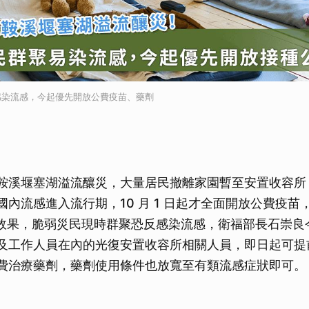
感染流感，今起優先開放公費疫苗、藥劑
鞍溪堰塞湖溢流釀災，大量居民撤離家園暫至安置收容所
國內流感進入流行期，10 月 1 日起才全面開放公費疫苗
揮效果，脆弱災民現時群聚恐反感染流感，衛福部長石崇良
及工作人員在內的光復安置收容所相關人員，即日起可提
費治療藥劑，藥劑使用條件也放寬至有類流感症狀即可。