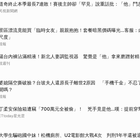
道奇終止本季最長7連敗！賽後主帥卻「罕見」說重話批：「他」鬥
民視新聞網
景區漂流竟能買「臨時女友」親親抱抱！套餐暗黑價碼曝光…客服：
尺度」
鏡報
陽台內褲沾滿精液！新北人妻調監視器 驚覺是「他」拿來磨蹭射精
鏡週刊
婆媳隔空撕破臉？台玻夫人還原長子離世2原因 「手機千金」不忍
開嗎？
鏡報
丁柔安保險箱遭竊「700萬元全被偷」！ 兇手竟是他...嘆：提前穿
ETtoday星光雲
大學生騙砲國中妹！松機廁所、U2電影館大戰4次 判刑1年半還被