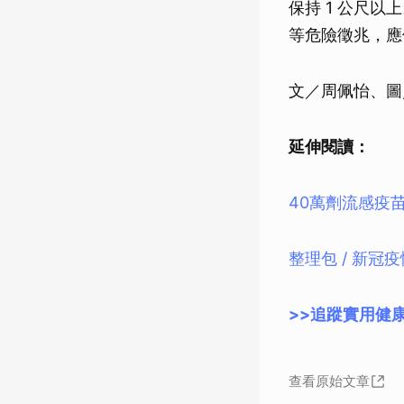
保持 1 公尺
等危險徵兆，應
文／周佩怡、圖
延伸閱讀：
40萬劑流感疫
整理包 / 新
>>追蹤實用健康
查看原始文章