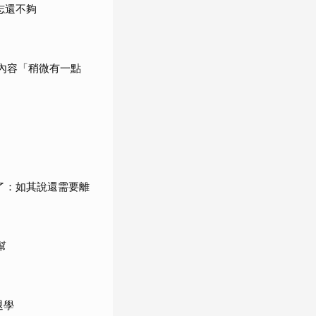
志還不夠
內容「稍微有一點
了：如其說還需要離
幫
退學