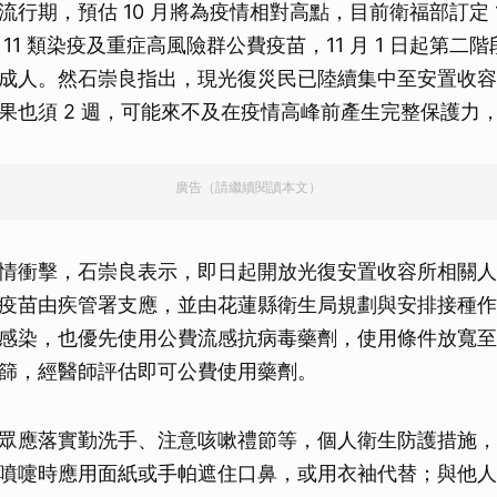
行期，預估 10 月將為疫情相對高點，目前衛福部訂定 10
11 類染疫及重症高風險群公費疫苗，11 月 1 日起第二階段
成人。然石崇良指出，現光復災民已陸續集中至安置收容
果也須 2 週，可能來不及在疫情高峰前產生完整保護力
廣告（請繼續閱讀本文）
情衝擊，石崇良表示，即日起開放光復安置收容所相關人
疫苗由疾管署支應，並由花蓮縣衛生局規劃與安排接種作
感染，也優先使用公費流感抗病毒藥劑，使用條件放寬至
篩，經醫師評估即可公費使用藥劑。
眾應落實勤洗手、注意咳嗽禮節等，個人衛生防護措施，
噴嚏時應用面紙或手帕遮住口鼻，或用衣袖代替；與他人