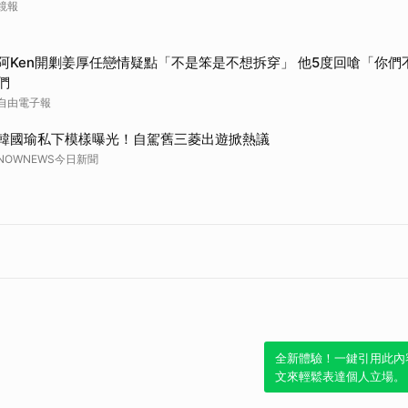
鏡報
阿Ken開剿姜厚任戀情疑點「不是笨是不想拆穿」 他5度回嗆「你
們
自由電子報
韓國瑜私下模樣曝光！自駕舊三菱出遊掀熱議
NOWNEWS今日新聞
全新體驗！一鍵引用此內
文來輕鬆表達個人立場。