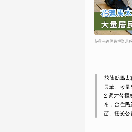
花蓮光復災民群聚易
花蓮縣馬太
長輩。考量
2 週才發
布，含住民
苗、接受公