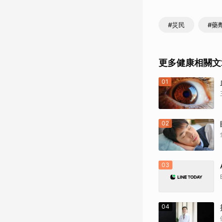
#災民
#藥
更多健康相關文
01
02
03
04