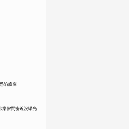
」
恐陷腦腐
涉案假閨密近況曝光