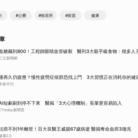
劑
#公費
#收容所
#疫苗
健康
章
血糖飆到800！工程師眼睛血管破裂 醫列3大殺手級食物：很多人
三立新聞網
睡再久仍疲憊？慢性疲勞症候群恐找上門 3大習慣正在消耗你的健
常春月刊
AI短劇刷到停不下來 醫揭「3大心理機制」長輩更容易陷入
ETtoday新聞雲
抗癌不到1年離世！百大良醫王威揚67歲病逝 醫揭奪命血癌3徵兆
健康2.0