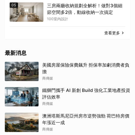
05
三房兩廳收納規劃全解析！做對3個細
節空間多2倍，動線收納一次搞定
100室內設計
查看更多
最新消息
美國房屋保險保費飆升 拒保率加劇消費者負
擔
商傳媒
鐵獅門攜手 AI 新創 Build 強化工業地產投資
評估效率
商傳媒
澳洲塔斯馬尼亞州房市逆勢強勁 荷巴特房價
年漲近一成
商傳媒