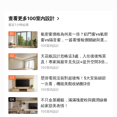
查看更多100室內設計
最近1小時結果
01
氣密窗價格為何差一倍？鋁門窗vs氣密
窗vs隔音窗，一篇看懂報價關鍵與選購
陷阱
100室內設計
02
天花板設計忽略這3處，入住後後悔莫
及！專家揭最常見失誤+提升空間3倍實
用密技
100室內設計
03
壁掛電視沒裝對超後悔！5大安裝細節
一次看，機能美觀收納翻3倍
100室內設計
04
不只金屋藏貓，滿滿瑰蜜粉與圓潤線條
給家甜美表情！
100室內設計