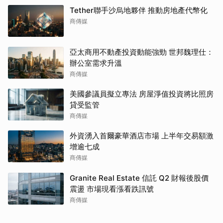
Tether聯手沙烏地夥伴 推動房地產代幣化
商傳媒
亞太商用不動產投資動能強勁 世邦魏理仕：
辦公室需求升溫
商傳媒
美國參議員擬立專法 房屋淨值投資將比照房
貸受監管
商傳媒
外資湧入首爾豪華酒店市場 上半年交易額激
增逾七成
商傳媒
Granite Real Estate 信託 Q2 財報後股價
震盪 市場現看漲看跌訊號
商傳媒