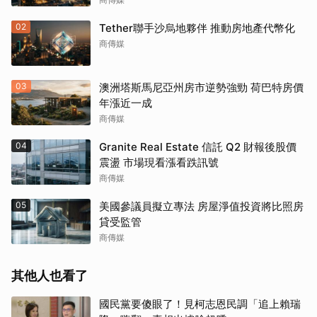
02
Tether聯手沙烏地夥伴 推動房地產代幣化
商傳媒
03
澳洲塔斯馬尼亞州房市逆勢強勁 荷巴特房價
年漲近一成
商傳媒
04
Granite Real Estate 信託 Q2 財報後股價
震盪 市場現看漲看跌訊號
商傳媒
05
美國參議員擬立專法 房屋淨值投資將比照房
貸受監管
商傳媒
其他人也看了
國民黨要傻眼了！見柯志恩民調「追上賴瑞