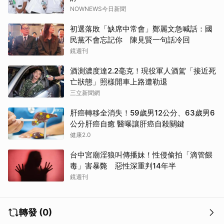
NOWNEWS今日新聞
初選落敗「缺席中常會」鄭麗文急喊話：國
民黨不會忘記你 陳見賢一句話冷回
鏡週刊
酒測濃度達2.2毫克！現役軍人酒駕「接近死
亡狀態」照樣開車上路遭勒退
三立新聞網
肝癌轉移全消失！59歲男12公分、63歲男6
公分肝癌自癒 醫曝讓肝癌自殺關鍵
健康2.0
台中宮廟淫狼叫傳播妹！性侵偷拍「滴管餵
毒」害暴斃 惡性深重判14年半
鏡週刊
轉發 (0)