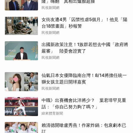
隆」嗨翻 真相出爐臉超腫
民視新聞網
女街友遭4男「囚禁性虐5個月」！他見「陽
台18禁畫面」秒報警
民視新聞網
出國新政策注意！1族群若想去中國「政府將
嚴審」 陸委會證實了
民視新聞網
仙氣日本女優降臨南台灣！8/14將擔任統一
獅女孩主題日開球嘉賓
民視新聞網
中職》出賽機會比洋將少？ 葉君璋罕見重
話：「你自己努力夠了嗎？」
緯來體育新聞
賴清德開嗆盧秀燕！作家炸鍋：包衰劇本已
訂