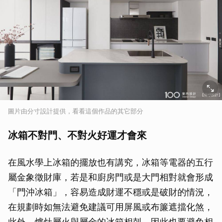
圖片由分寸設計提供，看看這個作品的其它部分
冰箱不對門、不對火好運才會來
在風水學上冰箱的擺放也有講究，冰箱等電器的五行
屬金象徵財庫，若是和廚房門或是大門相對就會形成
「門沖冰箱」，容易造成財運不穩或是破財的情況，
在規劃時如無法避免建議可用屏風或布簾遮擋化煞，
此外，爐灶屬火與屬金的冰箱相剋，因此也要避免相