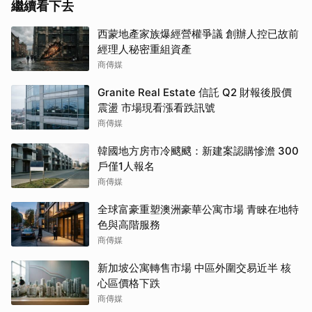
繼續看下去
西蒙地產家族爆經營權爭議 創辦人控已故前
經理人秘密重組資產
商傳媒
Granite Real Estate 信託 Q2 財報後股價
震盪 市場現看漲看跌訊號
商傳媒
韓國地方房市冷颼颼：新建案認購慘澹 300
戶僅1人報名
商傳媒
全球富豪重塑澳洲豪華公寓市場 青睞在地特
色與高階服務
商傳媒
新加坡公寓轉售市場 中區外圍交易近半 核
心區價格下跌
商傳媒