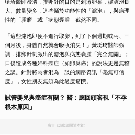
珽琦醫師澄清，排卵針的目的是刺激卵巢，讓濾泡長
大、數量變多，這些屬於功能性的「濾泡」，與病理
性的「腫瘤」或「病態囊腫」截然不同。
「這些濾泡即便不進行取卵，到了下個週期或兩、三
個月後，身體自然就會吸收消失！」黃珽琦醫師強
調，排卵針刺激出的濾泡與病態囊腫「完全無關」；
日後造成各種婦科癌症（如卵巢癌）的說法更是無稽
之談。針對將兩者混為一談的網路資訊「毫無可信
度」，女性朋友無須為此過度驚慌。
試管嬰兒與癌症有關？ 醫：應回頭審視「不孕
根本原因」
廣告（請繼續閱讀本文）