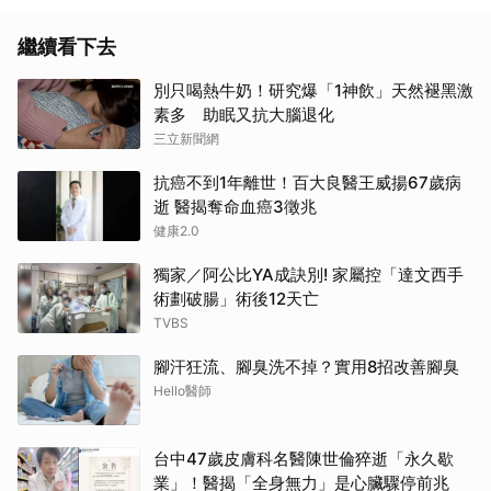
繼續看下去
別只喝熱牛奶！研究爆「1神飲」天然褪黑激
素多 助眠又抗大腦退化
三立新聞網
抗癌不到1年離世！百大良醫王威揚67歲病
逝 醫揭奪命血癌3徵兆
健康2.0
獨家／阿公比YA成訣別! 家屬控「達文西手
術劃破腸」術後12天亡
TVBS
腳汗狂流、腳臭洗不掉？實用8招改善腳臭
Hello醫師
台中47歲皮膚科名醫陳世倫猝逝「永久歇
業」！醫揭「全身無力」是心臟驟停前兆