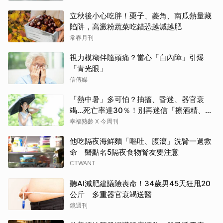
立秋後小心吃胖！栗子、菱角、南瓜熱量藏
陷阱，高澱粉蔬菜吃錯恐越減越肥
常春月刊
視力模糊伴隨頭痛？當心「白內障」引爆
「青光眼」
信傳媒
「熱中暑」多可怕？抽搐、昏迷、器官衰
竭…死亡率達30％！別再迷信「擦酒精、吃
退燒藥」，5招才能真救命
幸福熟齡 X 今周刊
他吃隔夜海鮮麵「嘔吐、腹瀉」洗腎一週救
命 醫點名5隔夜食物腎友要注意
CTWANT
聽AI減肥建議險喪命！34歲男45天狂甩20
公斤 多重器官衰竭送醫
鏡週刊