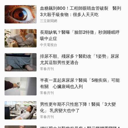
血糖飆到800！工程師眼睛血管破裂 醫列
3大殺手級食物：很多人天天吃
三立新聞網
長期缺氧？醫曝「臉部2特徵」秒測睡眠呼
吸中止症
中天電視台
排尿不順、殘尿多？醫勸改「1姿勢」尿尿
尤其這類男性更適合
常春月刊
半夜一直起床尿尿？醫揭「5種疾病」可能
有關 心臟衰竭也入列
常春月刊
男性更年期不只性慾下降！醫揭「3大變
化」 乳房變大也中了
常春月刊