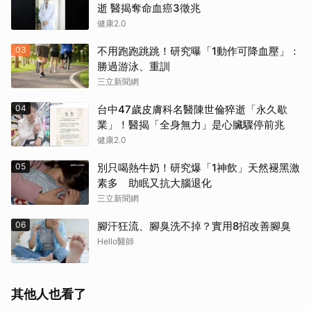
取消
逝 醫揭奪命血癌3徵兆
健康2.0
03
不用跑跑跳跳！研究曝「1動作可降血壓」：
勝過游泳、重訓
三立新聞網
04
台中47歲皮膚科名醫陳世倫猝逝「永久歇
業」！醫揭「全身無力」是心臟驟停前兆
健康2.0
05
別只喝熱牛奶！研究爆「1神飲」天然褪黑激
素多 助眠又抗大腦退化
三立新聞網
06
腳汗狂流、腳臭洗不掉？實用8招改善腳臭
Hello醫師
其他人也看了