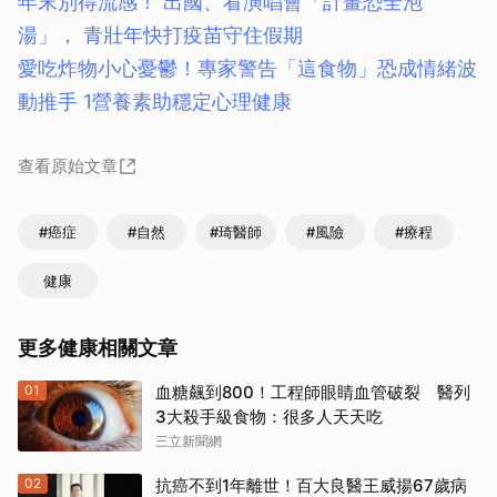
年末別得流感！ 出國、看演唱會「計畫恐全泡
湯」， 青壯年快打疫苗守住假期
愛吃炸物小心憂鬱！專家警告「這食物」恐成情緒波
動推手 1營養素助穩定心理健康
查看原始文章
#癌症
#自然
#琦醫師
#風險
#療程
健康
更多健康相關文章
01
血糖飆到800！工程師眼睛血管破裂 醫列
3大殺手級食物：很多人天天吃
三立新聞網
02
抗癌不到1年離世！百大良醫王威揚67歲病