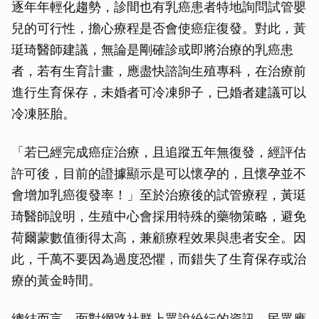
逐年年輕化趨勢，診間也有乳癌患者特地詢問試管嬰
兒的可行性，擔心療程是否會使癌症復發。對此，黃
珽琦醫師建議，無論是剛確診或即將治療的乳癌患
者，若有生育計畫，應盡快諮詢生殖專科，在治療前
進行生育保存，未婚者可冷凍卵子，已婚者建議可以
冷凍胚胎。
「若已經完成癌症治療，且追蹤五年無復發，經評估
許可後，目前的證據顯示是可以懷孕的，且懷孕並不
會增加乳癌復發率！」至於治療後的試管療程，黃珽
琦醫師說明，生殖中心會採用特殊的藥物策略，避免
荷爾蒙數值衝得太高，兼顧療程效果與患者安全。因
此，千萬不要因為過度恐懼，而錯失了生育保存或治
療的黃金時間。
總結而言，面對網路社群上眾說紛紜的資訊，民眾應