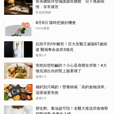
前美總統拜登攝護腺癌擴散 兒子透露病
情：非常痛苦
民視新聞網
8月9日 隨時把握好機會
Heho健康
抗癌不到1年離世！百大良醫王威揚67歲病
逝 醫揭奪命血癌3徵兆
健康2.0
突然好想吃鹹的？小心是身體在求救！4大
徵兆測出你的腎上腺累壞了
健康2.0
補鈣別只喝奶！營養師揭「高鈣食物清單」
這樣做更有效
健康2.0
塑化劑、毒油超可怕！名醫大推這些食物幫
肝腎減毒 燕麥也入榜