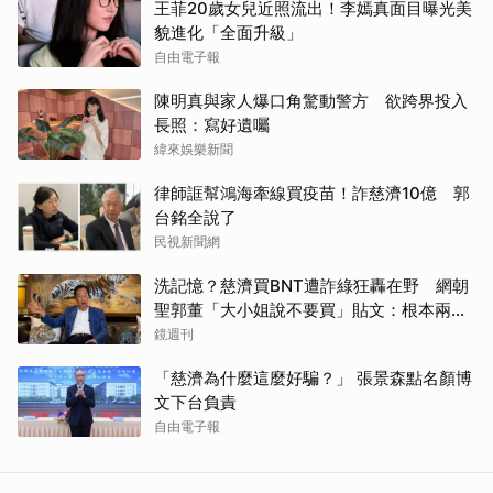
王菲20歲女兒近照流出！李嫣真面目曝光美
貌進化「全面升級」
自由電子報
陳明真與家人爆口角驚動警方 欲跨界投入
長照：寫好遺囑
緯來娛樂新聞
律師誆幫鴻海牽線買疫苗！詐慈濟10億 郭
台銘全說了
民視新聞網
洗記憶？慈濟買BNT遭詐綠狂轟在野 網朝
聖郭董「大小姐說不要買」貼文：根本兩碼
事
鏡週刊
「慈濟為什麼這麼好騙？」 張景森點名顏博
文下台負責
自由電子報