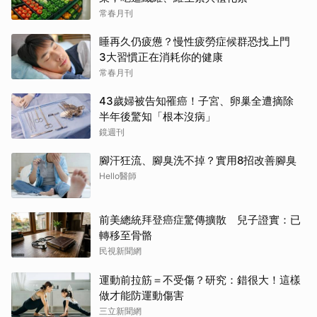
常春月刊
睡再久仍疲憊？慢性疲勞症候群恐找上門
3大習慣正在消耗你的健康
常春月刊
43歲婦被告知罹癌！子宮、卵巢全遭摘除
半年後驚知「根本沒病」
鏡週刊
腳汗狂流、腳臭洗不掉？實用8招改善腳臭
Hello醫師
前美總統拜登癌症驚傳擴散 兒子證實：已
轉移至骨骼
民視新聞網
運動前拉筋＝不受傷？研究：錯很大！這樣
做才能防運動傷害
三立新聞網