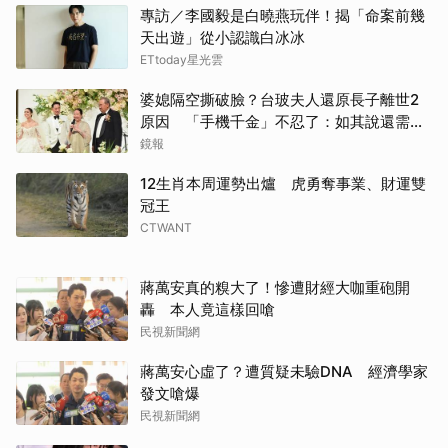
專訪／李國毅是白曉燕玩伴！揭「命案前幾
天出遊」從小認識白冰冰
ETtoday星光雲
婆媳隔空撕破臉？台玻夫人還原長子離世2
原因 「手機千金」不忍了：如其說還需要
離開嗎？
鏡報
12生肖本周運勢出爐 虎勇奪事業、財運雙
冠王
CTWANT
蔣萬安真的糗大了！慘遭財經大咖重砲開
轟 本人竟這樣回嗆
民視新聞網
蔣萬安心虛了？遭質疑未驗DNA 經濟學家
發文嗆爆
民視新聞網