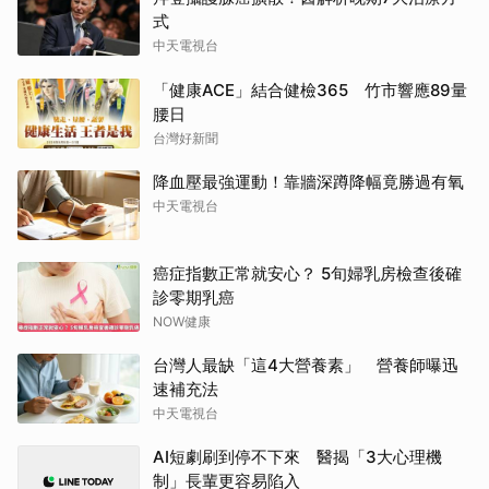
式
中天電視台
「健康ACE」結合健檢365 竹市響應89量
腰日
台灣好新聞
降血壓最強運動！靠牆深蹲降幅竟勝過有氧
中天電視台
癌症指數正常就安心？ 5旬婦乳房檢查後確
診零期乳癌
NOW健康
台灣人最缺「這4大營養素」 營養師曝迅
速補充法
中天電視台
AI短劇刷到停不下來 醫揭「3大心理機
制」長輩更容易陷入