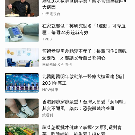
網紅肥大叔辭世前暴瘦！醫示警體重驟降4
大病因
中天電視台
在家就能做！英研究點名「1運動」可降血
壓：每週24分鐘就有效
TVBS
預留孝親房差點變不孝子！長輩同住6個觀
念要改，才能讓父母自己都開心
幸福熟齡 X 今周刊
北醫附醫明年啟動第一醫療大樓重建 預計
2031年完工
NOW健康
香港腳越穿越嚴重！台灣人超愛「洞洞鞋」
其實不通風 藥師：恐變黴菌培養皿
鏡週刊
蔬菜怎麼挑才健康？掌握4大原則選對青
菜，吃進纖維、維生素與植化素