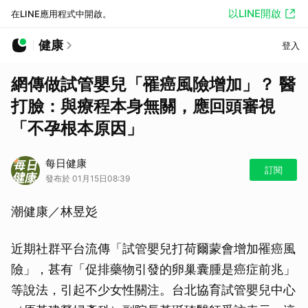
以LINE開啟
在LINE應用程式中開啟。
健康
登入
網傳做試管嬰兒「罹癌風險增加」？ 醫
打臉：與療程本身無關，應回頭審視
「不孕根本原因」
每日健康
訂閱
發布於 01月15日08:39
潮健康／林昱彣
近期社群平台流傳「試管嬰兒打荷爾蒙會增加罹癌風
險」，甚有「促排藥物引發的卵巢囊腫是癌症前兆」
等說法，引起不少女性關注。台北協育試管嬰兒中心