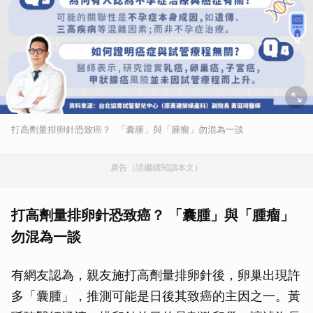
打高劑量排卵針恐致癌？ 「囊腫」與「腫瘤」勿混為一談
廣告（請繼續閱讀本文）
打高劑量排卵針恐致癌？ 「囊腫」與「腫瘤」
勿混為一談
有網友認為，親友施打高劑量排卵針後，卵巢出現許
多「囊腫」，推測可能是日後其致癌的主因之一。黃