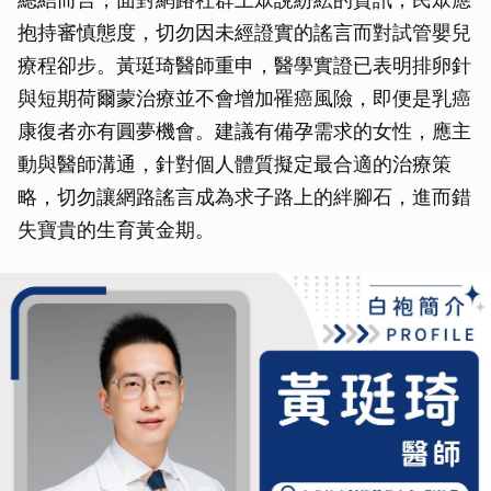
抱持審慎態度，切勿因未經證實的謠言而對試管嬰兒
療程卻步。黃珽琦醫師重申，醫學實證已表明排卵針
與短期荷爾蒙治療並不會增加罹癌風險，即便是乳癌
康復者亦有圓夢機會。建議有備孕需求的女性，應主
動與醫師溝通，針對個人體質擬定最合適的治療策
略，切勿讓網路謠言成為求子路上的絆腳石，進而錯
失寶貴的生育黃金期。