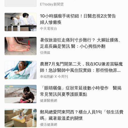
ETtoday新聞雲
10小時腦瘤手術切錯！日醫忽視2次警告
婦人慘癱瘓
中天電視台
暑假旅遊狂走痛到寸步難行？ 大腳趾腫痛、
足底長繭是警訊 醫：小心拇指外翻
信傳媒
農曆7月鬼門開第二天，我在ICU兼差當驅魔
師！急診醫師中風住院實錄：那些怪物原來
叫譫妄
幸福熟齡 X 今周刊
「眼睛曬傷」症狀常延後數小時發作 醫揭
常見警訊與夏季護眼重點
健康醫療網
郵局總愛問東問西？櫃台人員1句「領生活費
嗎」藏著最溫柔的關懷
優活健康網