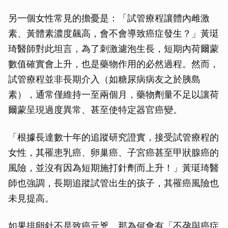
另一個女性常見的擔憂是：「試管療程讓體內雌激
素、黃體素濃度飆高，會不會導致癌症發生？」黃珽
琦醫師對此坦言，為了刺激濾泡生長，短期內荷爾蒙
數值確實會上升，也是藥物作用的必然過程。然而，
試管療程並非長期介入（如糖尿病病友之於胰島
素），通常僅維持一至兩個月，藥物劑量不足以讓荷
爾蒙呈現過度異常、甚至使特定器官癌變。
「根據長達數十年的追蹤研究證實，接受試管療程的
女性，其罹患乳癌、卵巢癌、子宮癌甚至甲狀腺癌的
風險，並沒有因為短期施打針劑而上升！」黃珽琦醫
師也強調，長期追蹤試管出生的孩子，其罹癌風險也
未見提高。
如果排卵針不是致癌元兇，那為何會有「不孕與癌症