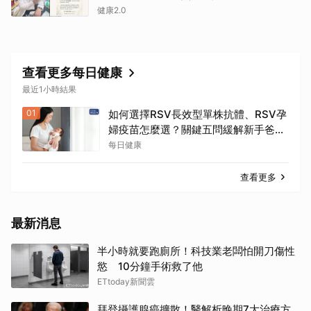
健康2.0
查看更多每日健康
最近1小時結果
01
如何選擇RSV長效型單株抗體、RSV孕
婦疫苗怎麼選？關鍵五問緩解新手爸媽
焦慮
每日健康
查看更多
最新消息
半小時就要跑廁所！科技業老闆怕開刀傷性
慾 10分鐘手術救了他
ETtoday新聞雲
拜登攝護腺癌擴散！醫解析晚期7大治療方