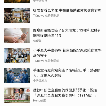
中天電視台
從體質看見老化 中醫健檢助銀髮族健康管理
TCnews 慈善新聞網
瘦瘦針還能防癌？台大研究：13種和肥胖有
關癌症風險降41%
信傳媒
小手牽大手畫爸爸 花蓮慈院父親節陪病童學
暑假安全
TCnews 慈善新聞網
手術室有廠商站旁邊？衛福部出手：禁碰病
人、違規永久封殺
中天電視台
拯救中低位直腸癌的保留肛門手術：認識
「經肛門全直腸繫膜切除術（TaTME）」
Heho健康