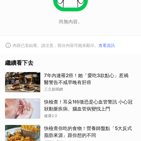
尚無內容。
內容已至結尾。請注意，部分內容可能未顯示。
查看資訊
繼續看下去
7年內連罹2癌！她「愛吃3款點心」惹禍
醫警告不戒早晚有肝癌
三立新聞網
快檢查！耳朵1特徵恐是心血管警訊 小心冠
狀動脈疾病、腦血管病變找上門
健康2.0
快檢查你吃的食物！營養師盤點「5大反式
脂肪來源」跟你想的不同