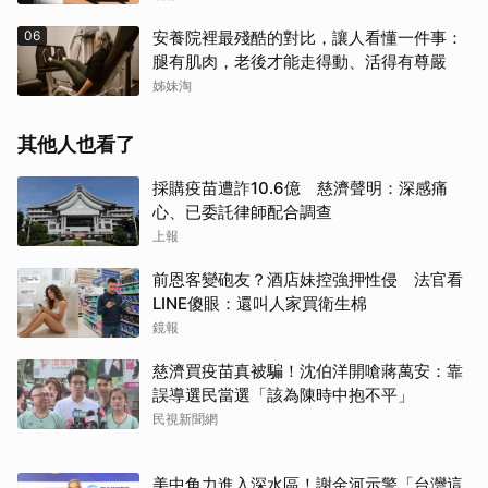
06
安養院裡最殘酷的對比，讓人看懂一件事：
腿有肌肉，老後才能走得動、活得有尊嚴
姊妹淘
其他人也看了
採購疫苗遭詐10.6億 慈濟聲明：深感痛
心、已委託律師配合調查
上報
前恩客變砲友？酒店妹控強押性侵 法官看
LINE傻眼：還叫人家買衛生棉
鏡報
慈濟買疫苗真被騙！沈伯洋開嗆蔣萬安：靠
誤導選民當選「該為陳時中抱不平」
民視新聞網
美中角力進入深水區！謝金河示警「台灣這