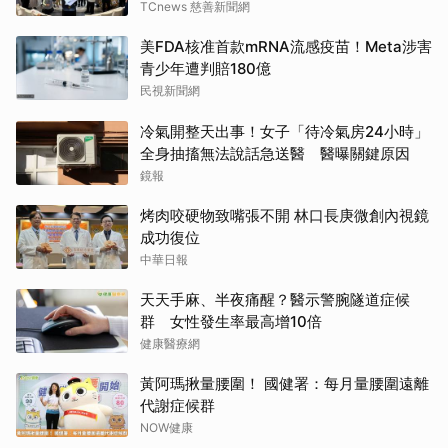
TCnews 慈善新聞網
美FDA核准首款mRNA流感疫苗！Meta涉害
青少年遭判賠180億
民視新聞網
冷氣開整天出事！女子「待冷氣房24小時」
全身抽搐無法說話急送醫 醫曝關鍵原因
鏡報
烤肉咬硬物致嘴張不開 林口長庚微創內視鏡
成功復位
中華日報
天天手麻、半夜痛醒？醫示警腕隧道症候
群 女性發生率最高增10倍
健康醫療網
黃阿瑪揪量腰圍！ 國健署：每月量腰圍遠離
代謝症候群
NOW健康