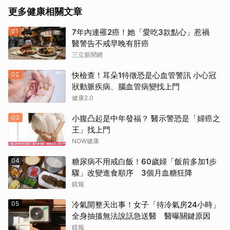
更多健康相關文章
01
7年內連罹2癌！她「愛吃3款點心」惹禍
醫警告不戒早晚有肝癌
三立新聞網
02
快檢查！耳朵1特徵恐是心血管警訊 小心冠
狀動脈疾病、腦血管病變找上門
健康2.0
03
小腹凸起是中年發福？ 醫示警恐是「婦癌之
王」找上門
NOW健康
04
糖尿病不用戒白飯！60歲婦「飯前多加1步
驟」改變進食順序 3個月血糖狂降
鏡報
05
冷氣開整天出事！女子「待冷氣房24小時」
全身抽搐無法說話急送醫 醫曝關鍵原因
鏡報