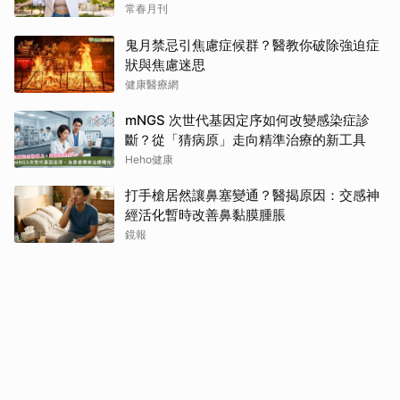
常春月刊
鬼月禁忌引焦慮症候群？醫教你破除強迫症
狀與焦慮迷思
健康醫療網
mNGS 次世代基因定序如何改變感染症診
斷？從「猜病原」走向精準治療的新工具
Heho健康
打手槍居然讓鼻塞變通？醫揭原因：交感神
經活化暫時改善鼻黏膜腫脹
鏡報