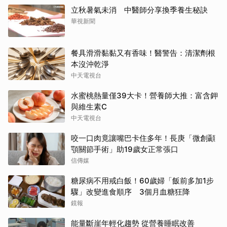
立秋暑氣未消 中醫師分享換季養生秘訣
華視新聞
餐具滑滑黏黏又有香味！醫警告：清潔劑根
本沒沖乾淨
中天電視台
水蜜桃熱量僅39大卡！營養師大推：富含鉀
與維生素C
中天電視台
咬一口肉竟讓嘴巴卡住多年！長庚「微創顳
顎關節手術」助19歲女正常張口
信傳媒
糖尿病不用戒白飯！60歲婦「飯前多加1步
驟」改變進食順序 3個月血糖狂降
鏡報
能量斷崖年輕化趨勢 從營養睡眠改善