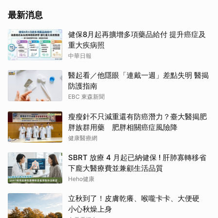
最新消息
健保8月起再擴增多項藥品給付 提升癌症及
重大疾病照
中華日報
醫起看／他隱眼「連戴一週」差點失明 醫揭
防護指南
EBC 東森新聞
瘦瘦針不只減重還有防癌潛力？臺大醫揭肥
胖族群用藥 肥胖相關癌症風險降
健康醫療網
SBRT 放療 4 月起已納健保 ! 肝肺寡轉移省
下龐大醫療費並兼顧生活品質
Heho健康
立秋到了！皮膚乾癢、喉嚨卡卡、大便硬
小心秋燥上身