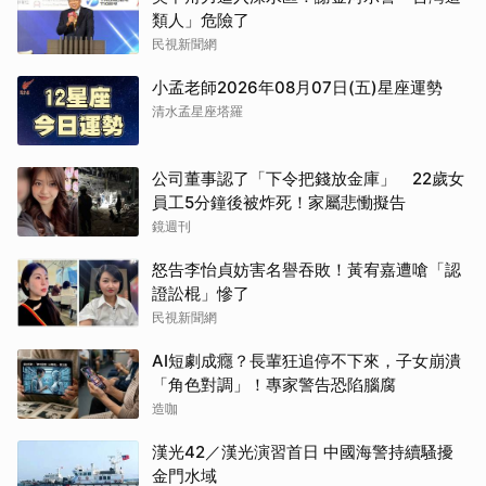
類人」危險了
民視新聞網
小孟老師2026年08月07日(五)星座運勢
清水孟星座塔羅
公司董事認了「下令把錢放金庫」 22歲女
員工5分鐘後被炸死！家屬悲慟擬告
鏡週刊
怒告李怡貞妨害名譽吞敗！黃宥嘉遭嗆「認
證訟棍」慘了
民視新聞網
AI短劇成癮？長輩狂追停不下來，子女崩潰
「角色對調」！專家警告恐陷腦腐
造咖
漢光42／漢光演習首日 中國海警持續騷擾
金門水域