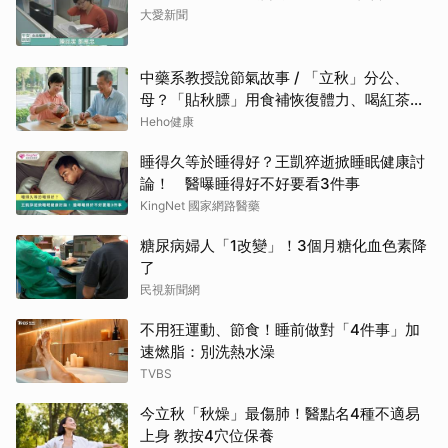
大愛新聞
中藥系教授說節氣故事 / 「立秋」分公、
母？「貼秋膘」用食補恢復體力、喝紅茶可
潤燥
Heho健康
睡得久等於睡得好？王凱猝逝掀睡眠健康討
論！ 醫曝睡得好不好要看3件事
KingNet 國家網路醫藥
糖尿病婦人「1改變」！3個月糖化血色素降
了
民視新聞網
不用狂運動、節食！睡前做對「4件事」加
速燃脂：別洗熱水澡
TVBS
今立秋「秋燥」最傷肺！醫點名4種不適易
上身 教按4穴位保養