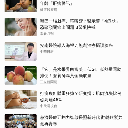
年齡「肝病警訊」
健康醫療網
嘴巴一張就痛、喀喀響？醫示警「4症狀」
恐顳顎關節出問題 3習慣快戒
常春月刊
安南醫院導入海福刀無創治療攝護腺癌
中華日報
「它」是水果界白富美：低GI、低熱量還助
排便！營養師曝黃金攝取量
三立新聞網
打瘦瘦針體重狂掉？研究揭：肌肉流失比例
恐高達45%
中天電視台
慈濟醫療五夠力智啟長照新時代 翻轉銀髮共
創再青春