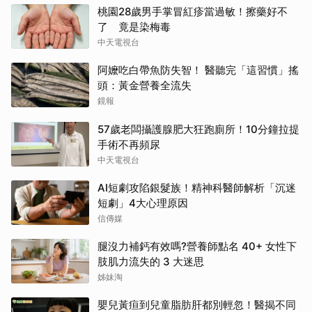
桃園28歲男手掌冒紅疹當過敏！擦藥好不
了 竟是染梅毒
中天電視台
阿嬤吃白帶魚防失智！ 醫聽完「這習慣」搖
頭：黃金營養全流失
鏡報
57歲老闆攝護腺肥大狂跑廁所！10分鐘拉提
手術不再頻尿
中天電視台
AI短劇攻陷銀髮族！精神科醫師解析「沉迷
短劇」4大心理原因
信傳媒
腿沒力補鈣有效嗎?營養師點名 40+ 女性下
肢肌力流失的 3 大迷思
姊妹淘
嬰兒黃疸到兒童脂肪肝都別輕忽！醫揭不同