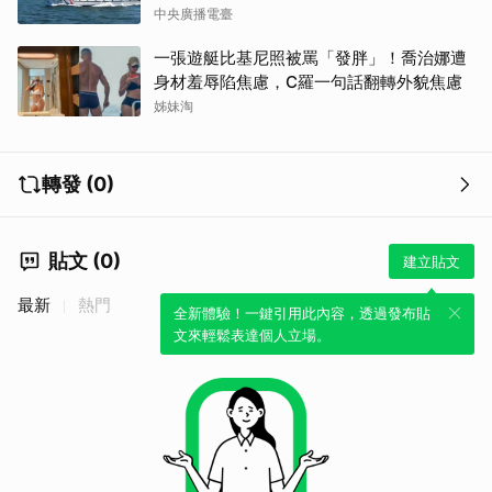
中央廣播電臺
一張遊艇比基尼照被罵「發胖」！喬治娜遭
身材羞辱陷焦慮，C羅一句話翻轉外貌焦慮
姊妹淘
轉發 (0)
貼文 (0)
建立貼文
最新
熱門
全新體驗！一鍵引用此內容，透過發布貼
文來輕鬆表達個人立場。
取消