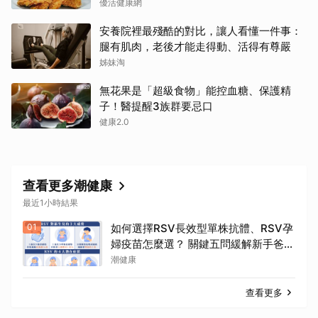
優活健康網
安養院裡最殘酷的對比，讓人看懂一件事：
腿有肌肉，老後才能走得動、活得有尊嚴
姊妹淘
無花果是「超級食物」能控血糖、保護精
子！醫提醒3族群要忌口
健康2.0
查看更多潮健康
最近1小時結果
01
如何選擇RSV長效型單株抗體、RSV孕
婦疫苗怎麼選？ 關鍵五問緩解新手爸媽
焦慮
潮健康
查看更多