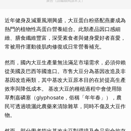
廣告（請繼續閱讀本文）
近年健身及減重風潮興盛，大豆蛋白粉搭配燕麥成為
熱門的植物性高蛋白營養組合。此類產品因口感細
緻、膳食纖維豐富，深受素食者與健身愛好者喜愛，
常被用作運動後肌肉修復或日常營養補充。
然而，國內大豆生產量無法滿足市場需求，必須仰賴
從美國及巴西等國進口。市售大豆分為基因改造及非
基因改造兩類，其中基改大豆原本目的在於提高生產
效率與降低成本。 基改大豆的種植過程中會使用除
草劑嘉磷塞（glyphosate，俗稱「年年春」），農
民可透過噴灑此農藥來清除雜草，同時不傷及大豆作
物。
然而，部分學者指出基改大豆對環境及食品安全均存