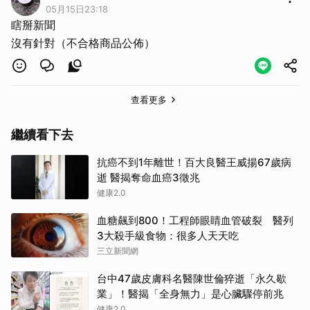
05月15日23:18
瞎掰新聞
沒有針對（不合格商品公佈）
查看更多
繼續看下去
抗癌不到1年離世！百大良醫王威揚67歲病
逝 醫揭奪命血癌3徵兆
健康2.0
血糖飆到800！工程師眼睛血管破裂 醫列
3大殺手級食物：很多人天天吃
三立新聞網
台中47歲皮膚科名醫陳世倫猝逝「永久歇
業」！醫揭「全身無力」是心臟驟停前兆
健康2.0