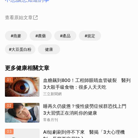
查看原始文章
#燕麥
#農藥
#產品
#規定
#大豆蛋白粉
健康
更多健康相關文章
01
血糖飆到800！工程師眼睛血管破裂 醫列
3大殺手級食物：很多人天天吃
三立新聞網
02
睡再久仍疲憊？慢性疲勞症候群恐找上門
3大習慣正在消耗你的健康
常春月刊
03
AI短劇刷到停不下來 醫揭「3大心理機