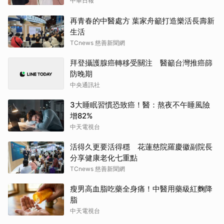
中華日報
再青春的中醫處方 葉家舟籲打造樂活長壽新
生活
TCnews 慈善新聞網
拜登攝護腺癌轉移受關注 醫籲台灣推癌篩
防晚期
中央通訊社
3大睡眠習慣恐致癌！醫：熬夜不午睡風險
增82%
中天電視台
活得久更要活得穩 花蓮慈院羅慶徽副院長
分享健康老化七重點
TCnews 慈善新聞網
瘦男高血脂吃藥全身痛！中醫用藥級紅麴降
脂
中天電視台