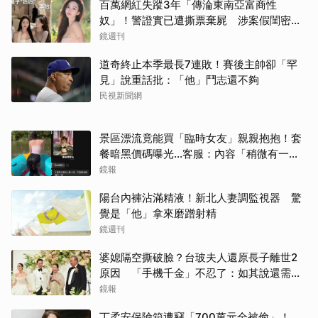
百萬網紅失蹤3年「傳淪東南亞富商性
奴」！警證實已遭撕票棄屍 涉案假閨密近
況曝光
鏡週刊
道奇終止本季最長7連敗！賽後主帥卻「罕
見」說重話批：「他」鬥志還不夠
民視新聞網
景區漂流竟能買「臨時女友」親親抱抱！套
餐暗黑價碼曝光…客服：內容「稍微有一點
尺度」
鏡報
陽台內褲沾滿精液！新北人妻調監視器 驚
覺是「他」拿來磨蹭射精
鏡週刊
婆媳隔空撕破臉？台玻夫人還原長子離世2
原因 「手機千金」不忍了：如其說還需要
離開嗎？
鏡報
丁柔安保險箱遭竊「700萬元全被偷」！