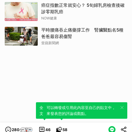
癌症指數正常就安心？ 5旬婦乳房檢查後確
診零期乳癌
NOW健康
平時腰痛吞止痛藥撐工作 腎臟醫點名5種
爸爸最容易傷腎
壹蘋新聞網
全新體驗！一鍵引用此內容，透過發布貼
可以轉發或引用此內容至自己的貼文中，
文來輕鬆表達個人立場。
來發表您的評論或觀點。
280
46
58