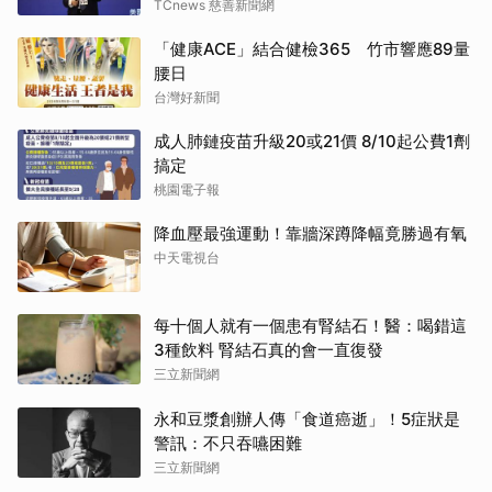
TCnews 慈善新聞網
「健康ACE」結合健檢365 竹市響應89量
腰日
台灣好新聞
成人肺鏈疫苗升級20或21價 8/10起公費1劑
搞定
桃園電子報
降血壓最強運動！靠牆深蹲降幅竟勝過有氧
中天電視台
每十個人就有一個患有腎結石！醫：喝錯這
3種飲料 腎結石真的會一直復發
三立新聞網
永和豆漿創辦人傳「食道癌逝」！5症狀是
警訊：不只吞嚥困難
三立新聞網