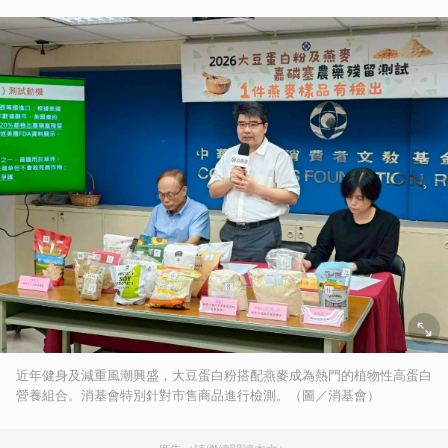
近年健身及減重風潮興盛，大豆蛋白粉搭配燕麥成為熱門的植物性高蛋白
營養組合。消基會特別針對市售商品進行檢測。（圖／消基會）