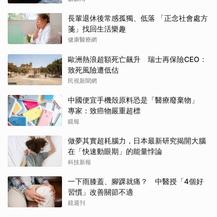
長輩退休後常感孤獨、低落 「正念社會處方
箋」找回生活樂趣
健康醫療網
歐洲熱浪超額死亡飆升 瑞士再保險CEO：
致死風險遭低估
民視新聞網
中國便宜手機殼原料恐是「醫療廢棄物」
專家：致癌物嚴重超標
鏡報
做夢其實超耗腦力，日本最新研究揭開大腦
在「快速動眼期」的能量悖論
科技新報
一下雨膝蓋、腳踝就痛？ 中醫授「4個好
習慣」改善關節不適
鏡週刊