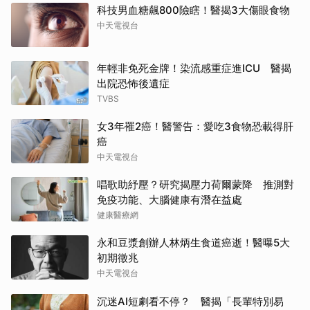
科技男血糖飆800險瞎！醫揭3大傷眼食物
中天電視台
年輕非免死金牌！染流感重症進ICU 醫揭
出院恐怖後遺症
TVBS
女3年罹2癌！醫警告：愛吃3食物恐載得肝
癌
中天電視台
唱歌助紓壓？研究揭壓力荷爾蒙降 推測對
免疫功能、大腦健康有潛在益處
健康醫療網
永和豆漿創辦人林炳生食道癌逝！醫曝5大
初期徵兆
中天電視台
沉迷AI短劇看不停？ 醫揭「長輩特別易