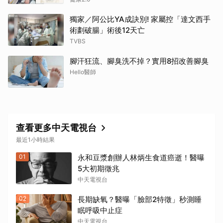
獨家／阿公比YA成訣別! 家屬控「達文西手
術劃破腸」術後12天亡
TVBS
腳汗狂流、腳臭洗不掉？實用8招改善腳臭
Hello醫師
查看更多中天電視台
最近1小時結果
01
永和豆漿創辦人林炳生食道癌逝！醫曝
5大初期徵兆
中天電視台
02
長期缺氧？醫曝「臉部2特徵」秒測睡
眠呼吸中止症
中天電視台