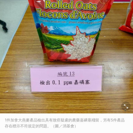
1件加拿大燕麥產品檢出具有致癌疑慮的農藥嘉磷塞殘留，另有5件產品
存在標示不符規定的問題。（圖／消基會）