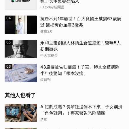
制」長輩更容易陷入
ETtoday新聞雲
04
抗癌不到1年離世！百大良醫王威揚67歲病
逝 醫揭奪命血癌3徵兆
健康2.0
05
永和豆漿創辦人林炳生食道癌逝！醫曝5大
初期徵兆
中天電視台
06
43歲婦被告知罹癌！子宮、卵巢全遭摘除
半年後驚知「根本沒病」
鏡週刊
其他人也看了
AI短劇成癮？長輩狂追停不下來，子女崩潰
「角色對調」！專家警告恐陷腦腐
造咖