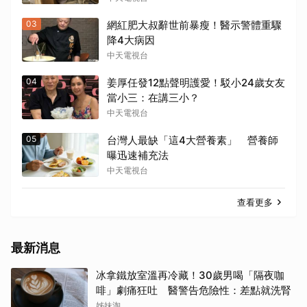
03
網紅肥大叔辭世前暴瘦！醫示警體重驟
降4大病因
中天電視台
04
姜厚任發12點聲明護愛！駁小24歲女友
當小三：在講三小？
中天電視台
05
台灣人最缺「這4大營養素」 營養師
曝迅速補充法
中天電視台
查看更多
最新消息
冰拿鐵放室溫再冷藏！30歲男喝「隔夜咖
啡」劇痛狂吐 醫警告危險性：差點就洗腎
姊妹淘