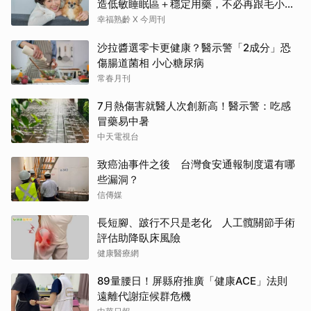
造低敏睡眠區＋穩定用藥，不必再跟毛小孩
分離
幸福熟齡 X 今周刊
沙拉醬選零卡更健康？醫示警「2成分」恐
傷腸道菌相 小心糖尿病
常春月刊
7月熱傷害就醫人次創新高！醫示警：吃感
冒藥易中暑
中天電視台
致癌油事件之後 台灣食安通報制度還有哪
些漏洞？
信傳媒
長短腳、跛行不只是老化 人工髖關節手術
評估助降臥床風險
健康醫療網
89量腰日！屏縣府推廣「健康ACE」法則
遠離代謝症候群危機