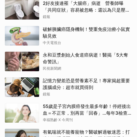
2好友接連罹「大腸癌」病逝 營養師曝
「共同症狀」容易被忽略：還以為只是壓力
大
鏡報
破解胰臟癌隱身機制！雙重免疫治療小鼠實
驗見效
中天電視台
永和豆漿創始人食道癌病逝！醫揭「5大奪
命警訊」
民視新聞網
記憶力變差恐是營養素不足！專家揭超重要
護腦成分：超市就買得到
鏡報
55歲是子宮內膜癌發生最多年齡！停經後出
血＝不正常，別再當「回春」…每年3檢查保
命：早期治癒率達9成5
幸福熟齡 X 今周刊
有氣喘就不能養寵物？醫破解過敏迷思：打