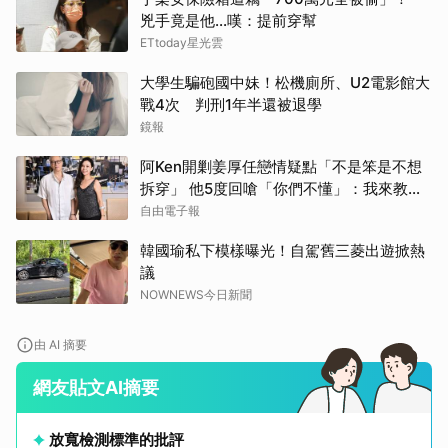
兇手竟是他...嘆：提前穿幫
ETtoday星光雲
大學生騙砲國中妹！松機廁所、U2電影館大
戰4次 判刑1年半還被退學
鏡報
阿Ken開剿姜厚任戀情疑點「不是笨是不想
拆穿」 他5度回嗆「你們不懂」：我來教育
你們
自由電子報
韓國瑜私下模樣曝光！自駕舊三菱出遊掀熱
議
NOWNEWS今日新聞
由 AI 摘要
網友貼文AI摘要
放寬檢測標準的批評