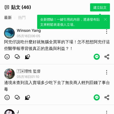
貼文 (46)
建立貼文
最新
熱門
全新體驗！一鍵引用此內容，透過發布貼
文來輕鬆表達個人立場。
Winson Yang
05月16日06:05
阿兜仔說吃什麼好就無腦全買單的下場！怎不想想阿兜仔這
些醫學報導背後真正的意義與利益？！
取消
🇹🇼理性 監督
05月16日01:10
邊境未查到流入賣場多少吃下去了無良商人輕判罰錢了事台
毒
J