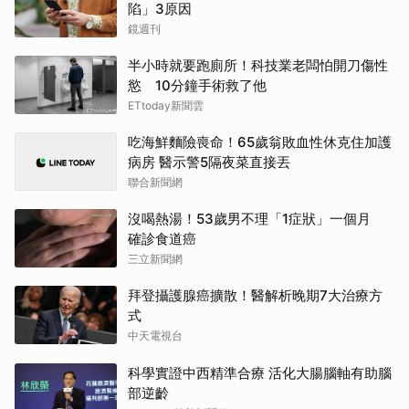
陷」3原因
鏡週刊
半小時就要跑廁所！科技業老闆怕開刀傷性
慾 10分鐘手術救了他
ETtoday新聞雲
吃海鮮麵險喪命！65歲翁敗血性休克住加護
病房 醫示警5隔夜菜直接丟
聯合新聞網
沒喝熱湯！53歲男不理「1症狀」一個月
確診食道癌
三立新聞網
拜登攝護腺癌擴散！醫解析晚期7大治療方
式
中天電視台
科學實證中西精準合療 活化大腸腦軸有助腦
部逆齡