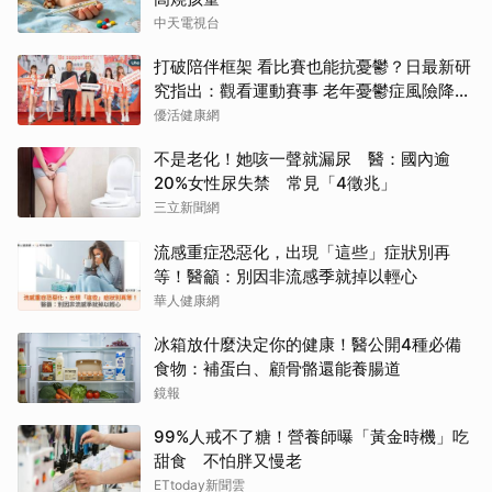
中天電視台
打破陪伴框架 看比賽也能抗憂鬱？日最新研
究指出：觀看運動賽事 老年憂鬱症風險降低
3成
優活健康網
不是老化！她咳一聲就漏尿 醫：國內逾
20%女性尿失禁 常見「4徵兆」
三立新聞網
流感重症恐惡化，出現「這些」症狀別再
等！醫籲：別因非流感季就掉以輕心
華人健康網
冰箱放什麼決定你的健康！醫公開4種必備
食物：補蛋白、顧骨骼還能養腸道
鏡報
99%人戒不了糖！營養師曝「黃金時機」吃
甜食 不怕胖又慢老
ETtoday新聞雲