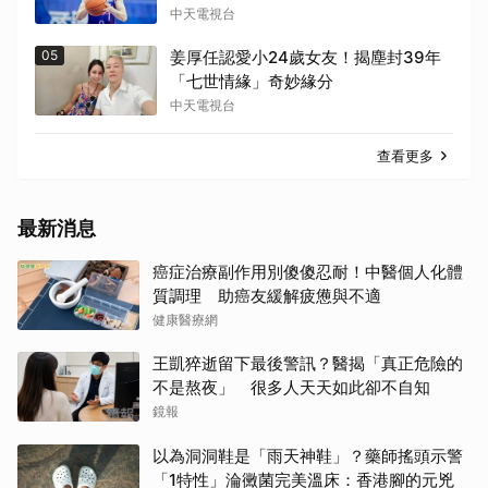
中天電視台
05
姜厚任認愛小24歲女友！揭塵封39年
「七世情緣」奇妙緣分
中天電視台
查看更多
最新消息
癌症治療副作用別傻傻忍耐！中醫個人化體
質調理 助癌友緩解疲憊與不適
健康醫療網
王凱猝逝留下最後警訊？醫揭「真正危險的
不是熬夜」 很多人天天如此卻不自知
鏡報
以為洞洞鞋是「雨天神鞋」？藥師搖頭示警
「1特性」淪黴菌完美溫床：香港腳的元兇