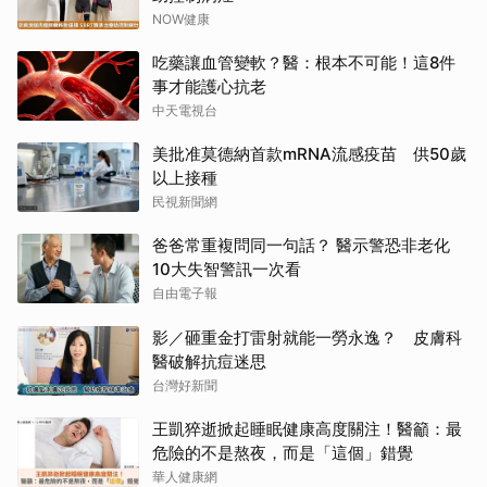
NOW健康
吃藥讓血管變軟？醫：根本不可能！這8件
事才能護心抗老
中天電視台
美批准莫德納首款mRNA流感疫苗 供50歲
以上接種
民視新聞網
爸爸常重複問同一句話？ 醫示警恐非老化
10大失智警訊一次看
自由電子報
影／砸重金打雷射就能一勞永逸？ 皮膚科
醫破解抗痘迷思
台灣好新聞
王凱猝逝掀起睡眠健康高度關注！醫籲：最
危險的不是熬夜，而是「這個」錯覺
華人健康網