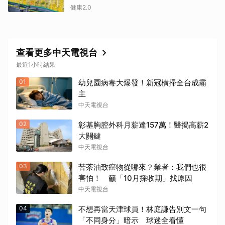
健康2.0
查看更多中天電視台
最近1小時結果
01
幼兒園病毒大爆發！新冠橫掃全台成霸
主
中天電視台
02
彰基胸腔外科月薪達157萬！醫揭高薪2
大關鍵
中天電視台
03
苦茶油致癌物從哪來？業者：我們也很
害怕！ 籲「10月採收期」找原因
中天電視台
04
不想再當天津球員！林庭謙告別文一句
「不同身分」暗示 球迷全看懂