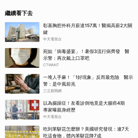
繼續看下去
彰基胸腔外科月薪達157萬！醫揭高薪2大關
鍵
中天電視台
宛如「病毒盛宴」！暑假3流行病齊發 醫
示警：再次戴上口罩吧
CTWANT
一堆人手麻！「1好現象」反而最危險 醫示
警：是中風前兆
三立新聞網
以為腸躁症！友看診倒地竟是大腸癌4期
專家曝親身經歷
中天電視台
吃到苯駢芘怎麼辦？美國研究發現：連7天
吃這食物，體內苯駢芘降7成