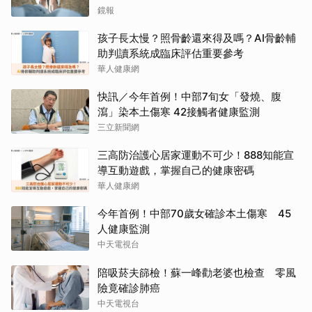
鏡報
孩子長太慢？照骨齡還來得及嗎？AI骨齡輔
助判讀系統成臨床評估重要參考
華人健康網
快訊／今年首例！中部7旬女「發燒、腹
瀉」染本土傷寒 42接觸者健康監測
三立新聞網
三高防治護心居家運動不可少！888知能宣
導互動遊戲，掌握自己的健康密碼
華人健康網
今年首例！中部70歲女確診本土傷寒 45
人健康監測
中天電視台
陪吸菸夫篩檢！蘇一峰勸老婆也檢查 零風
險竟確診肺癌
中天電視台