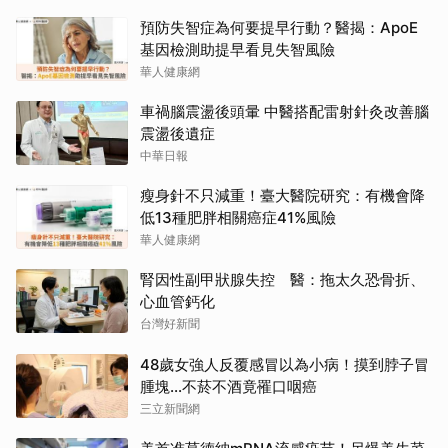
預防失智症為何要提早行動？醫揭：ApoE
基因檢測助提早看見失智風險
華人健康網
車禍腦震盪後頭暈 中醫搭配雷射針灸改善腦
震盪後遺症
中華日報
瘦身針不只減重！臺大醫院研究：有機會降
低13種肥胖相關癌症41%風險
華人健康網
腎因性副甲狀腺失控 醫：拖太久恐骨折、
心血管鈣化
台灣好新聞
48歲女強人反覆感冒以為小病！摸到脖子冒
腫塊...不菸不酒竟罹口咽癌
三立新聞網