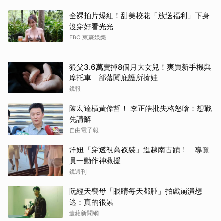
全裸拍片爆紅！甜美校花「放送福利」下身
沒穿好看光光
EBC 東森娛樂
狠父3.6萬賣掉8個月大女兒！爽買新手機與
摩托車 部落闖庇護所搶娃
鏡報
陳宏達槓黃偉哲！ 李正皓批失格怒嗆：想戰
先請辭
自由電子報
洋妞「穿透視高衩裝」逛越南古蹟！ 導覽
員一動作神救援
鏡週刊
阮經天喪母「眼睛每天都腫」拍戲崩潰想
逃：真的很累
壹蘋新聞網