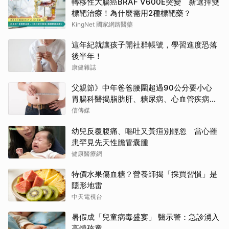
轉移性大腸癌BRAF V600E突變 新選擇雙
標靶治療！為什麼需用2種標靶藥？
KingNet 國家網路醫藥
這年紀就讓孩子開社群帳號，學習進度恐落
後半年！
康健雜誌
父親節》中年爸爸腰圍超過90公分要小心
胃腸科醫揭脂肪肝、糖尿病、心血管疾病
「連鎖危機」
信傳媒
幼兒反覆腹痛、嘔吐又黃疸別輕忽 當心罹
患罕見先天性膽管囊腫
健康醫療網
特價水果傷血糖？營養師揭「採買習慣」是
隱形地雷
中天電視台
暑假成「兒童病毒盛宴」 醫示警：急診湧入
高燒孩童