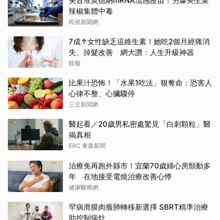
美首准莫德納mRNA流感疫苗！另爆美生菜
辣椒集體中毒
民視新聞網
7成↑女性缺乏這維生素！她吃2個月經痛消
失、掉髮改善 網大讚：人生升級神器
鏡報
比果汁恐怖！「水果1吃法」狠奪命：恐害人
心律不整、心臟驟停
三立新聞網
醫起看／20歲男私密處驚見「白刺顆粒」醫
揭真相
EBC 東森新聞
治療免再跑外縣市！宜蘭70歲婦心房顫動多
年 在地接受電燒治療改善心悸
健康醫療網
罕病滑膜肉瘤肺轉移新選擇 SBRT精準治療
助控制病灶