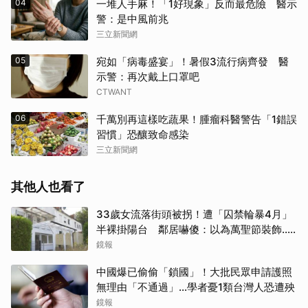
04
一堆人手麻！「1好現象」反而最危險 醫示
警：是中風前兆
三立新聞網
05
宛如「病毒盛宴」！暑假3流行病齊發 醫
示警：再次戴上口罩吧
CTWANT
06
千萬別再這樣吃蔬果！腫瘤科醫警告「1錯誤
習慣」恐釀致命感染
三立新聞網
其他人也看了
33歲女流落街頭被拐！遭「囚禁輪暴4月」
半裸掛陽台 鄰居嚇傻：以為萬聖節裝飾...
主謀竟與妻小同住
鏡報
中國爆已偷偷「鎖國」！大批民眾申請護照
無理由「不通過」...學者憂1類台灣人恐遭殃
鏡報