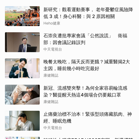
新研究：觀看運動賽事， 老年憂鬱症風險降
低 3 成！身心科醫：與 2 原因相關
Heho健康
石崇良遭批專家會議「公然說謊」 衛福
部：因會議記錄誤判
中天電視台
晚餐太晚吃，隔天反而更餓？減重醫揭2大
主因，睡前幾小時吃完最好
康健雜誌
新冠、流感雙夾擊！為何全家容易輪流感
染？醫提醒天熱這4個場合仍要戴口罩
康健雜誌
止痛藥治標不治本！緊張型頭痛藏肌肉、神
經、睡眠危機
中天電視台