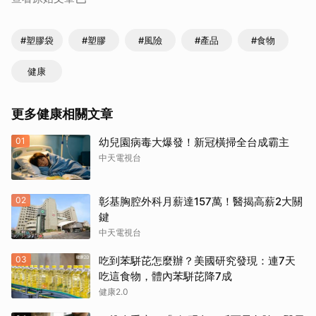
#塑膠袋
#塑膠
#風險
#產品
#食物
健康
更多健康相關文章
01
幼兒園病毒大爆發！新冠橫掃全台成霸主
中天電視台
02
彰基胸腔外科月薪達157萬！醫揭高薪2大關
鍵
中天電視台
03
吃到苯駢芘怎麼辦？美國研究發現：連7天
吃這食物，體內苯駢芘降7成
健康2.0