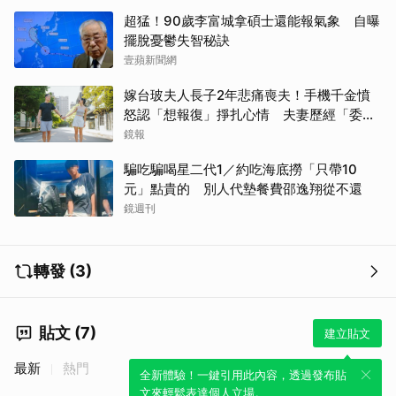
超猛！90歲李富城拿碩士還能報氣象 自曝
擺脫憂鬱失智秘訣
壹蘋新聞網
嫁台玻夫人長子2年悲痛喪夫！手機千金憤
怒認「想報復」掙扎心情 夫妻歷經「委屈
與不平」只能安靜
鏡報
騙吃騙喝星二代1／約吃海底撈「只帶10
元」點貴的 別人代墊餐費邵逸翔從不還
鏡週刊
轉發 (3)
貼文 (7)
建立貼文
最新
熱門
全新體驗！一鍵引用此內容，透過發布貼
文來輕鬆表達個人立場。