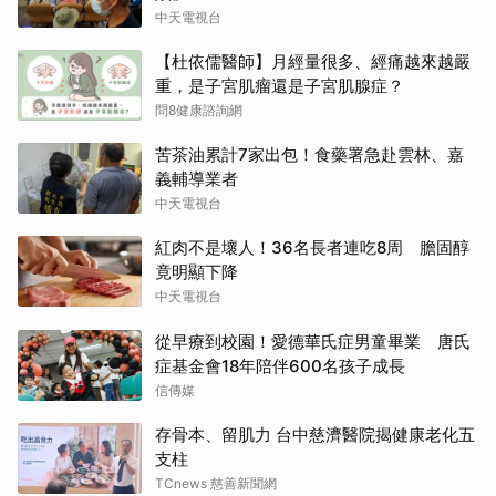
中天電視台
【杜依儒醫師】月經量很多、經痛越來越嚴
重，是子宮肌瘤還是子宮肌腺症？
問8健康諮詢網
苦茶油累計7家出包！食藥署急赴雲林、嘉
義輔導業者
中天電視台
紅肉不是壞人！36名長者連吃8周 膽固醇
竟明顯下降
中天電視台
從早療到校園！愛德華氏症男童畢業 唐氏
症基金會18年陪伴600名孩子成長
信傳媒
存骨本、留肌力 台中慈濟醫院揭健康老化五
支柱
TCnews 慈善新聞網