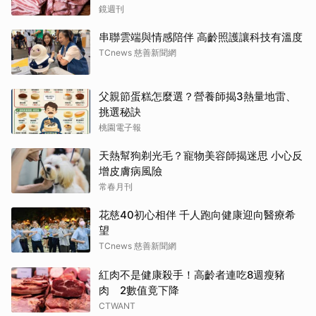
鏡週刊
串聯雲端與情感陪伴 高齡照護讓科技有溫度
TCnews 慈善新聞網
父親節蛋糕怎麼選？營養師揭3熱量地雷、
挑選秘訣
桃園電子報
天熱幫狗剃光毛？寵物美容師揭迷思 小心反
增皮膚病風險
常春月刊
花慈40初心相伴 千人跑向健康迎向醫療希
望
TCnews 慈善新聞網
紅肉不是健康殺手！高齡者連吃8週瘦豬
肉 2數值竟下降
CTWANT