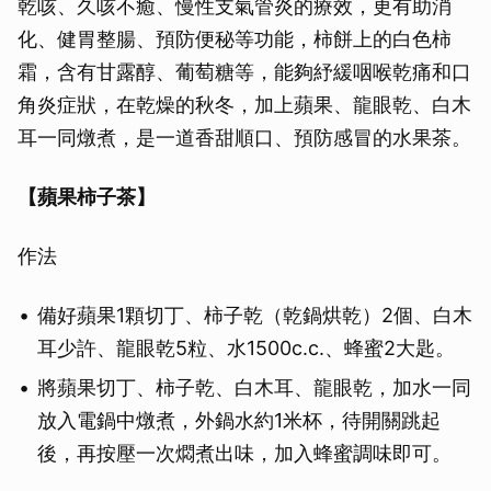
乾咳、久咳不癒、慢性支氣管炎的療效，更有助消
化、健胃整腸、預防便秘等功能，柿餅上的白色柿
霜，含有甘露醇、葡萄糖等，能夠紓緩咽喉乾痛和口
角炎症狀，在乾燥的秋冬，加上蘋果、龍眼乾、白木
耳一同燉煮，是一道香甜順口、預防感冒的水果茶。
【蘋果柿子茶】
作法
備好蘋果1顆切丁、柿子乾（乾鍋烘乾）2個、白木
耳少許、龍眼乾5粒、水1500c.c.、蜂蜜2大匙。
將蘋果切丁、柿子乾、白木耳、龍眼乾，加水一同
放入電鍋中燉煮，外鍋水約1米杯，待開關跳起
後，再按壓一次燜煮出味，加入蜂蜜調味即可。