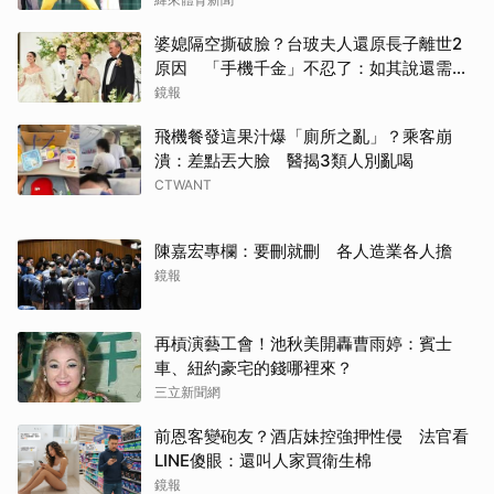
婆媳隔空撕破臉？台玻夫人還原長子離世2
原因 「手機千金」不忍了：如其說還需要
離開嗎？
鏡報
飛機餐發這果汁爆「廁所之亂」？乘客崩
潰：差點丟大臉 醫揭3類人別亂喝
CTWANT
陳嘉宏專欄：要刪就刪 各人造業各人擔
鏡報
再槓演藝工會！池秋美開轟曹雨婷：賓士
車、紐約豪宅的錢哪裡來？
三立新聞網
前恩客變砲友？酒店妹控強押性侵 法官看
LINE傻眼：還叫人家買衛生棉
鏡報