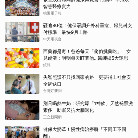
智慧醫療實力
桃園電子報
砸逾80億！健保署調升外科重症、婦兒科支
付標準 最快9月上路
中天電視台
西藥都是毒！爸爸每天「偷偷挑藥吃」 女
兒崩潰：明明每天盯著他…醫師揭5大迷思
鏡報
失智照護不只找回家的路 更要補上社會安
全網缺口
台灣好新聞
別只喝熱牛奶！研究爆「1神飲」天然褪黑激
素多 助眠又抗大腦退化
三立新聞網
健保大變革！慢性病治療將「不同工不同
酬」