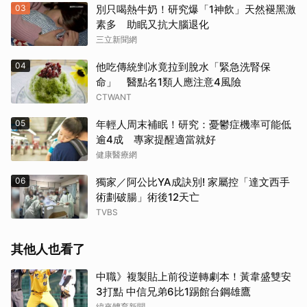
03
別只喝熱牛奶！研究爆「1神飲」天然褪黑激
素多 助眠又抗大腦退化
三立新聞網
04
他吃傳統剉冰竟拉到脫水「緊急洗腎保
命」 醫點名1類人應注意4風險
CTWANT
05
年輕人周末補眠！研究：憂鬱症機率可能低
逾4成 專家提醒適當就好
健康醫療網
06
獨家／阿公比YA成訣別! 家屬控「達文西手
術劃破腸」術後12天亡
TVBS
其他人也看了
中職》複製貼上前役逆轉劇本！黃韋盛雙安
3打點 中信兄弟6比1踢館台鋼雄鷹
緯來體育新聞