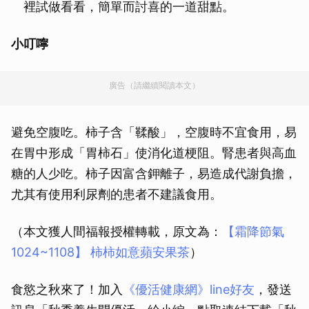
裡試做看看，簡單而討喜的一道甜點。
小叮嚀
廣告（請繼續閱讀本文）
避免空腹吃。柿子含「鞣酸」，空腹時不宜食用，易
在胃中形成「胃柿石」使消化道梗阻。腎患者與高血
糖的人少吃。柿子因富含鉀離子，易造成代謝負擔，
尤其有使用利尿劑的患者不建議食用。
（本文獲人間福報授權轉載，原文為：
【霜降節氣
1024~1108】 柿柿如意蘋安果茶
）
食慾之秋來了！加入
《優活健康網》line好友
，發送