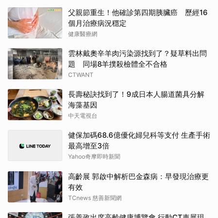
父親節重生！他確診第四期胰臟癌 歷經16
個月治療病況穩定
健康醫療網
雲林戴奧辛羊肉污染源找到了？疑草料出問
題 同場8羊撲殺檢體全不合格
CTWANT
長壽秘訣找到了！9成日本人腸道菌具分解
海藻基因
中天電視台
健保加碼68.6億優化婦兒科等支付 生產手術
最高增至3倍
Yahoo奇摩即時新聞
高齡展 郭啟中解析巴金森病：早發現治療更
有效
TCnews 慈善新聞網
張善政出席高齡健康博覽會 行動CT車展現