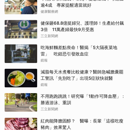
逾4成 專家提醒適當就好
健康醫療網
健保砸68.8億挺婦兒、護理師！生產給付飆
3倍 11萬產婦最快9月受惠
三立新聞網
吃海鮮麵差點喪命！醫揭「5大隔夜菜地
雷」 吃錯恐引發敗血症
鏡報
減脂每天水煮餐比較健康？醫師急喊膽囊罷
工警訊「先別吃了」出現5症狀快就醫
鏡報
不用跑跑跳跳！研究曝「1動作可降血壓」：
勝過游泳、重訓
三立新聞網
紅肉能降膽固醇？ 醫曝：長輩「這樣吃瘦
豬肉」效果驚人