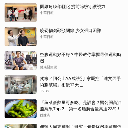
圓錐角膜年輕化 提前篩檢守護視力
中華日報
咬硬物傷顳顎關節 少女張口困難
中華日報
空腹運動好不好？中醫教你掌握最佳運動時
機
健康醫療網
獨家／阿公比YA成訣別! 家屬控「達文西手
術劃破腸」術後12天亡
TVBS
「蔬菜低熱量可多吃」是誤會？醫公開高油
脂蔬果Top 3 第一名脂肪含量高達23%！
姊妹淘
年輕人周末補眠！研究：憂鬱症機率可能低