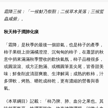
霜降三候：「一候豺乃祭獸；二候草木黃落；三候蜇
蟲咸俯」。
秋天柿子潤肺化痰
「霜降」是秋季的最後一個節氣，也是柿子的產季，
柿子果樹上掛滿橘澄澄、沉甸甸的柿子，在蕭瑟的秋
意中捎來滿滿秋季豐收的歡快氣氛，柿子品種很多，
或圓滾滾、或方正飽滿、或橢圓筆直尖尾，皆香甜美
味；鮮食削皮清甜爽脆、生津解渴；成熟的軟柿，汁
多彈軟，烤熟、晒乾成柿乾，更有濃縮的營養與香
氣。
《本草綱目》記載：「柿乃脾、肺、血分之果也。其