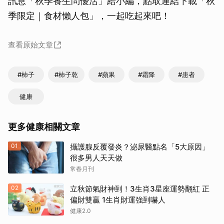
訊息「秋季養生問優活」給小編，點取連結下載「秋
季限定｜食材懶人包」，一起吃起來吧！
查看原始文章
#柿子
#柿子乾
#蘋果
#霜降
#患者
健康
更多健康相關文章
01
攝護腺反覆發炎？泌尿醫點名「5大原因」
很多男人天天做
常春月刊
02
立秋節氣財神到！3生肖3星座運勢翻紅 正
偏財雙贏 1生肖財運強到嚇人
健康2.0