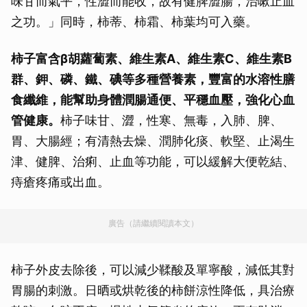
味甘而氣平，性澀而能收，故有健脾澀腸，治嗽止血
之功。」同時，柿蒂、柿霜、柿葉均可入藥。
柿子富含β胡蘿蔔素、維生素A、維生素C、維生素B
群、鉀、磷、鐵、碘等多種營養素，豐富的水溶性膳
食纖維，能幫助身體潤腸通便、平穩血壓，強化心血
管健康。
柿子味甘、澀，性寒、無毒，入肺、脾、
胃、大腸經；有清熱去燥、潤肺化痰、軟堅、止渴生
津、健脾、治痢、止血等功能，可以緩解大便乾結、
痔瘡疼痛或出血。
廣告（請繼續閱讀本文）
柿子外皮去除後，可以減少鞣酸及單寧酸，減低其對
胃腸的刺激。日晒或烘乾後的柿餅涼性降低，具治療