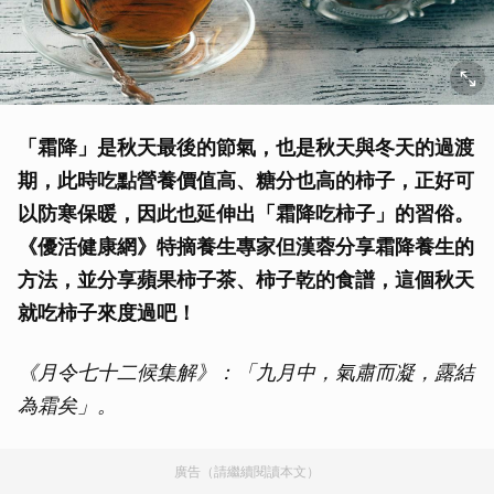
「霜降」是秋天最後的節氣，也是秋天與冬天的過渡
期，此時吃點營養價值高、糖分也高的柿子，正好可
以防寒保暖，因此也延伸出「霜降吃柿子」的習俗。
《優活健康網》特摘養生專家但漢蓉分享霜降養生的
方法，並分享蘋果柿子茶、柿子乾的食譜，這個秋天
就吃柿子來度過吧！
《月令七十二候集解》：「九月中，氣肅而凝，露結
為霜矣」。
廣告（請繼續閱讀本文）