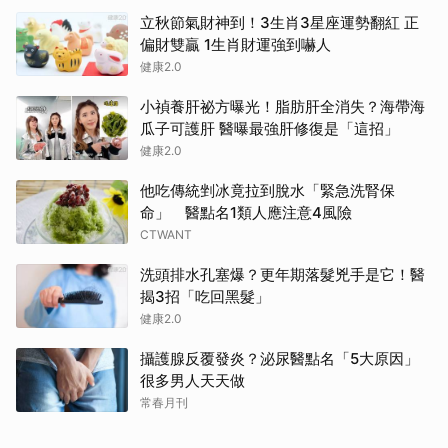
立秋節氣財神到！3生肖3星座運勢翻紅 正
偏財雙贏 1生肖財運強到嚇人
健康2.0
小禎養肝祕方曝光！脂肪肝全消失？海帶海
瓜子可護肝 醫曝最強肝修復是「這招」
健康2.0
他吃傳統剉冰竟拉到脫水「緊急洗腎保
命」 醫點名1類人應注意4風險
CTWANT
洗頭排水孔塞爆？更年期落髮兇手是它！醫
揭3招「吃回黑髮」
健康2.0
攝護腺反覆發炎？泌尿醫點名「5大原因」
很多男人天天做
常春月刊