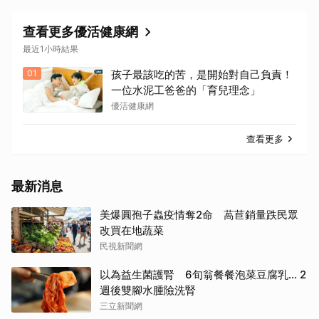
查看更多優活健康網
最近1小時結果
01
孩子最該吃的苦，是開始對自己負責！
一位水泥工爸爸的「育兒理念」
優活健康網
查看更多
最新消息
美爆圓孢子蟲疫情奪2命 萵苣銷量跌民眾
改買在地蔬菜
民視新聞網
以為益生菌護腎 6旬翁餐餐泡菜豆腐乳... 2
週後雙腳水腫險洗腎
三立新聞網