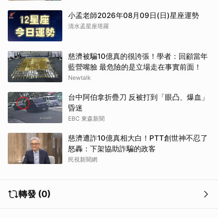
小孟老師2026年08月09日(日)星座運勢
清水孟星座塔羅
慈濟被騙10億真的很誇張！學者：回顧當年
藍營嘴臉 最危險的是立場走在事實前面！
Newtalk
台中阿伯拿折疊刀 反被打到「眼凸、爆血」
取消
昏迷
EBC 東森新聞
慈濟遭詐10億真相大白！PTT創世神不忍了
怒轟：下架協助詐騙的政客
民視新聞網
轉發 (0)