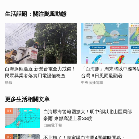
生活話題：關注颱風動態
白海豚颱逼近 新營台電全力戒備！
「白海豚」周末將以中颱等
民眾與業者落實用電設備檢查
台灣 9日風雨最顯著
勁報
中央廣播電臺
更多生活相關文章
01
白海豚海警範圍擴大！明中部以北山區局部
豪雨 東部高溫上看38度
自由電子報
02
不北轉了！專家曝白海豚4關鍵時間點：