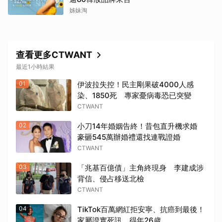
姊妹淘
查看更多CTWANT
最近1小時結果
01
伊波拉失控！民主剛果破4000人感
染、1850死 專家憂病毒恐已突變
CTWANT
02
小刀14年婚姻告終！昔包直升機求婚
豪砸545萬辦婚禮還找連戰證婚
CTWANT
03
「兆基百億債」主角終現身 李建成涉
背信、侵占移送北檢
CTWANT
04
TikTok百萬網紅拒安寧、抗癌到最後！
家屬證實死訊 得年26歲