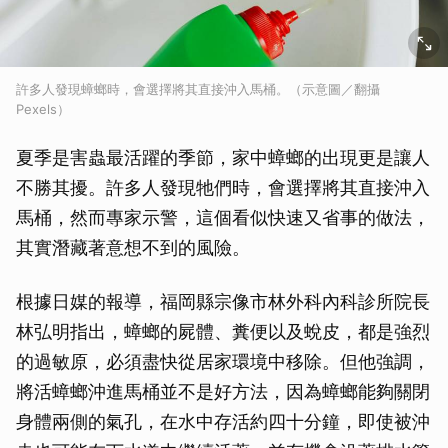
許多人發現蟑螂時，會選擇將其直接沖入馬桶。（示意圖／翻攝
Pexels）
夏季是害蟲最活躍的季節，家中蟑螂的出現更是讓人
不勝其擾。許多人發現牠們時，會選擇將其直接沖入
馬桶，然而專家示警，這個看似快速又省事的做法，
其實潛藏著意想不到的風險。
根據日媒的報導，福岡縣宗像市林外科內科診所院長
林弘明指出，蟑螂的屍體、糞便以及蛻皮，都是強烈
的過敏原，必須盡快從居家環境中移除。但他強調，
將活蟑螂沖進馬桶並不是好方法，因為蟑螂能夠關閉
身體兩側的氣孔，在水中存活約四十分鐘，即使被沖