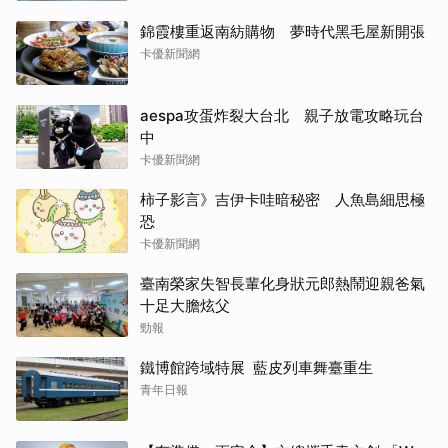
錦霞樓重返南紡購物 夢時代黑毛屋新開張
卡優新聞網
aespa攻蛋炸裂大台北 親子放電攻略玩台
中
卡優新聞網
柿子影言》吉伊卡哇暗秘密 人魚島細思極
恐
卡優新聞網
臺南榮家失智長輩化身狀元郎熱鬧迎親爸氣
十足大膽炫父
勁報
鐵博館跨域特展 藍皮列車舞臺重生
青年日報