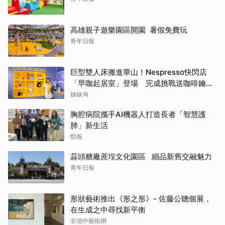
高雄親子遊樂園區開園 暑假免費玩
青年日報
巨型雙人床搬進華山！Nespresso快閃店
「早咖起居室」登場 完成挑戰送咖啡鑰匙
圈
姊妹淘
胸腔病院攜手AI機器人打造長者「智慧護
肺」新生活
勁報
蒜頭糖廠蔗埕文化園區 細品新舊交融魅力
青年日報
形狀藝術推出《形之形》- 佐藤公聰個展，
在生成之中尋找新平衡
非池中藝術網