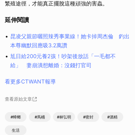
繁殖途徑，才能真正擺脫這種頑強的害蟲。
延伸閱讀
昆凌父親節曬照辣秀事業線！她卡掉周杰倫 釣出
本尊幽默回應吸3.2萬讚
尪日給200元養2孩！吵架後放話「一毛都不
給」 妻崩潰想離婚：沒錢打官司
看更多CTWANT報導
查看原始文章
#蟑螂
#馬桶
#林弘明
#密封
#酒精
生活