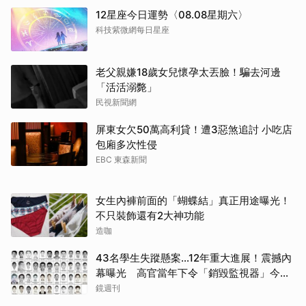
12星座今日運勢〈08.08星期六〉
科技紫微網每日星座
老父親嫌18歲女兒懷孕太丟臉！騙去河邊
「活活溺斃」
民視新聞網
屏東女欠50萬高利貸！遭3惡煞追討 小吃店
包廂多次性侵
EBC 東森新聞
女生內褲前面的「蝴蝶結」真正用途曝光！
不只裝飾還有2大神功能
造咖
43名學生失蹤懸案...12年重大進展！震撼內
幕曝光 高官當年下令「銷毀監視器」今遭
逮
鏡週刊