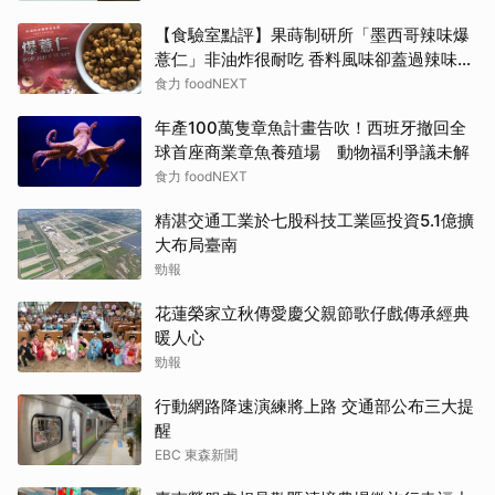
【食驗室點評】果蒔制研所「墨西哥辣味爆
薏仁」非油炸很耐吃 香料風味卻蓋過辣味特
色
食力 foodNEXT
年產100萬隻章魚計畫告吹！西班牙撤回全
球首座商業章魚養殖場 動物福利爭議未解
食力 foodNEXT
精湛交通工業於七股科技工業區投資5.1億擴
大布局臺南
勁報
花蓮榮家立秋傳愛慶父親節歌仔戲傳承經典
暖人心
勁報
行動網路降速演練將上路 交通部公布三大提
醒
EBC 東森新聞