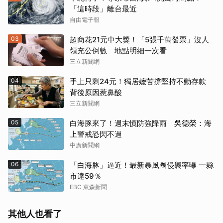
「這時段」離台最近
自由電子報
03
超商花21元中大獎！「5張千萬發票」沒人
領充公倒數 地點明細一次看
三立新聞網
04
手上只剩24元！獨居嬤苦撐堅持不動存款
背後原因惹鼻酸
三立新聞網
05
白海豚來了！週末慎防強降雨 吳德榮：海
上警戒恐閃不過
中廣新聞網
06
「白海豚」逼近！最新暴風圈侵襲率曝 一縣
市達59％
EBC 東森新聞
其他人也看了