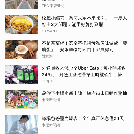
EBC 東森新聞
松屋小編問「為何大家不來吃？」 一票人
點出3大問題：滿手好牌打到爛
CTWANT
不是茶葉蛋！茗京萃把祖母私房味做成「藥
膳蛋」 安永鮮物每間門市都買得到
姊妹淘
外送員收入減少？Uber Eats：每小時超過
245元！外送工會控疊單工時被砍半，勞動
部認違法：按人處罰每案2萬
今周刊
暑假下半場小新上陣 橡樹街末日動作驚悚
卡優新聞網
職場爸爸壓力爆表！全年真正休息僅2.1天
卡優新聞網