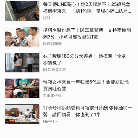
每天傳LINE關心！她2天聯絡不上25歲兒急
搭機衝東京 「聽1句話」當場心碎...結局看
哭網
鏡報
挺柯名醫也急了！民眾黨驚傳「支持率慘崩
剩7%」小草可能改挺另1黨
民視新聞網
妹子曖昧180公分天菜男！ 她摸遍「全身」
卻猶豫了
EBC 東森新聞
韓籍女神來台一年狂接5代言！金娜妍動念
買房吐心聲
自由電子報
翁曉玲稱訴願委員可領按日計酬 張惇涵啪一
聲：請回頭看、你也刪了1半
Newtalk