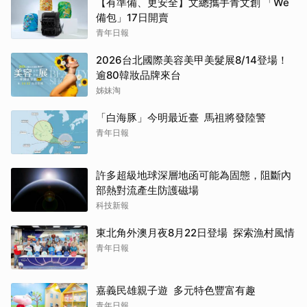
【有準備、更安全】文總攜手青文創 「We
備包」17日開賣
青年日報
2026台北國際美容美甲美髮展8/14登場！
逾80韓妝品牌來台
姊妹淘
「白海豚」今明最近臺 馬祖將發陸警
青年日報
許多超級地球深層地函可能為固態，阻斷內
部熱對流產生防護磁場
科技新報
東北角外澳月夜8月22日登場 探索漁村風情
青年日報
嘉義民雄親子遊 多元特色豐富有趣
青年日報