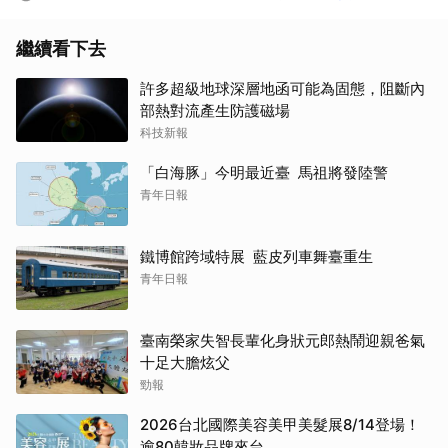
繼續看下去
許多超級地球深層地函可能為固態，阻斷內
部熱對流產生防護磁場
科技新報
「白海豚」今明最近臺 馬祖將發陸警
青年日報
鐵博館跨域特展 藍皮列車舞臺重生
青年日報
臺南榮家失智長輩化身狀元郎熱鬧迎親爸氣
十足大膽炫父
勁報
2026台北國際美容美甲美髮展8/14登場！
逾80韓妝品牌來台