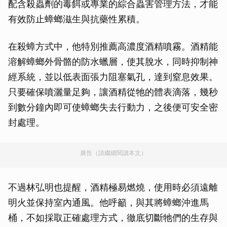
配含殺蟲劑的毒餌或專業的綜合蟲害管理方法，才能
有效防止蟑螂滋生與抗藥性累積。
在殺蟑方式中，他特別推薦高濃度酒精噴霧。酒精能
溶解蟑螂外骨骼的防水蠟層，使其脫水，同時抑制神
經系統，並以低表面張力阻塞氣孔，達到窒息效果。
只要確保噴灑量足夠，讓酒精從牠的體表滴落，幾秒
到數分鐘內即可使蟑螂失去行動力，之後便可安全密
封處理。
廣告（請繼續閱讀本文）
不過林弘明也提醒，酒精極易燃燒，使用時必須遠離
明火並保持室內通風。他呼籲，與其將蟑螂沖進馬
桶，不如採取正確處理方式，徹底切斷牠們的生存與