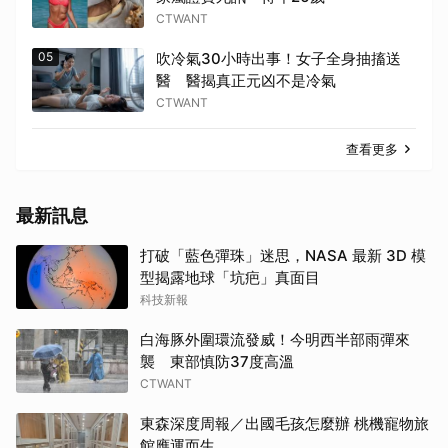
CTWANT
05
吹冷氣30小時出事！女子全身抽搐送
醫 醫揭真正元凶不是冷氣
CTWANT
查看更多
最新訊息
打破「藍色彈珠」迷思，NASA 最新 3D 模
型揭露地球「坑疤」真面目
科技新報
白海豚外圍環流發威！今明西半部雨彈來
襲 東部慎防37度高溫
CTWANT
東森深度周報／出國毛孩怎麼辦 桃機寵物旅
館應運而生