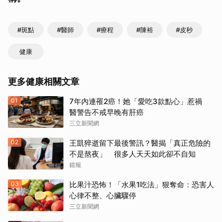
#斑點
#醫師
#療程
#陳裕
#皮秒
健康
更多健康相關文章
01
7年內連罹2癌！她「愛吃3款點心」惹禍
醫警告不戒早晚有肝癌
三立新聞網
02
王凱猝逝留下最後警訊？醫揭「真正危險的
不是熬夜」 很多人天天如此卻不自知
鏡報
03
比果汁恐怖！「水果1吃法」狠奪命：恐害人
心律不整、心臟驟停
三立新聞網