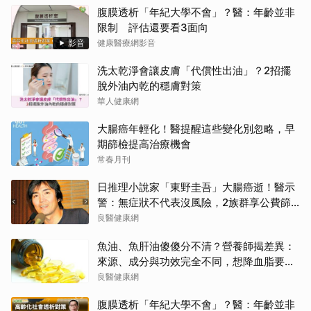
腹膜透析「年紀大學不會」？醫：年齡並非
限制 評估還要看3面向
影音
健康醫療網影音
洗太乾淨會讓皮膚「代償性出油」？2招擺
脫外油內乾的穩膚對策
華人健康網
大腸癌年輕化！醫提醒這些變化別忽略，早
期篩檢提高治療機會
常春月刊
日推理小說家「東野圭吾」大腸癌逝！醫示
警：無症狀不代表沒風險，2族群享公費篩
檢
良醫健康網
魚油、魚肝油傻傻分不清？營養師揭差異：
來源、成分與功效完全不同，想降血脂要吃
「它」
良醫健康網
腹膜透析「年紀大學不會」？醫：年齡並非