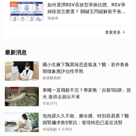
01
如何選擇RSV長效型單株抗體、RSV孕
婦疫苗怎麼選？ 關鍵五問緩解新手爸媽
焦慮
潮健康
查看更多
最新消息
國小生腋下飄異味恐是狐臭？醫：若伴青春
期徵象應評估性早熟
健康醫療網
果蠅一直飛殺不完？專家教「自製1陷阱」抓
光 進得去就出不來
常春月刊
泡泡尿久久不散、腳水腫、特別容易累？醫
揭腎臟求救5警訊：發現時恐已逼近洗腎
幸福熟齡 X 今周刊