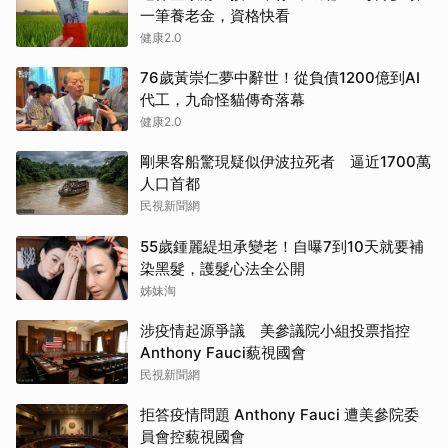
一筆養老金，資格快看
健康2.0
76歲黃崇仁夢中辭世！從負債1200億到AI
代工，九命怪貓傳奇落幕
健康2.0
剛果客船驚現疑似伊波拉死者 逼近1700萬
人口首都
民視新聞網
55歲鍾麗緹坦承變老！自曝7到10天就要補
染黑髮，護髮心法全公開
姊妹淘
涉疫情起源爭議 美參議院小組投票指控
Anthony Fauci藐視國會
民視新聞網
拒答疫情問題 Anthony Fauci 遭美參院委
員會控藐視國會