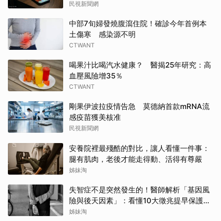
民視新聞網
中部7旬婦發燒腹瀉住院！確診今年首例本
土傷寒 感染源不明
CTWANT
喝果汁比喝汽水健康？ 醫揭25年研究：高
血壓風險增35％
CTWANT
剛果伊波拉疫情告急 莫德納首款mRNA流
感疫苗獲美核准
民視新聞網
安養院裡最殘酷的對比，讓人看懂一件事：
腿有肌肉，老後才能走得動、活得有尊嚴
姊妹淘
失智症不是突然發生的！醫師解析「基因風
險與後天因素」：看懂10大徵兆提早保護大
腦
姊妹淘