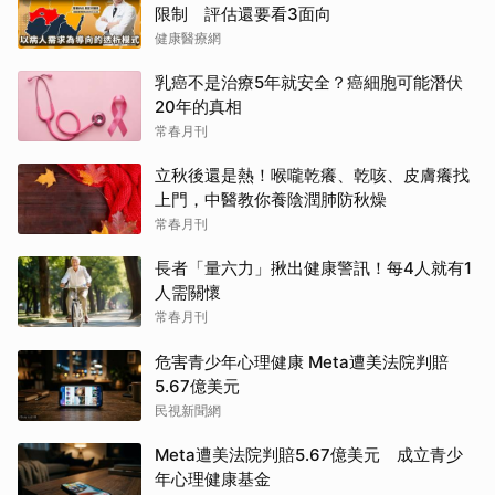
限制 評估還要看3面向
健康醫療網
乳癌不是治療5年就安全？癌細胞可能潛伏
20年的真相
常春月刊
立秋後還是熱！喉嚨乾癢、乾咳、皮膚癢找
上門，中醫教你養陰潤肺防秋燥
常春月刊
長者「量六力」揪出健康警訊！每4人就有1
人需關懷
常春月刊
危害青少年心理健康 Meta遭美法院判賠
5.67億美元
民視新聞網
Meta遭美法院判賠5.67億美元 成立青少
年心理健康基金