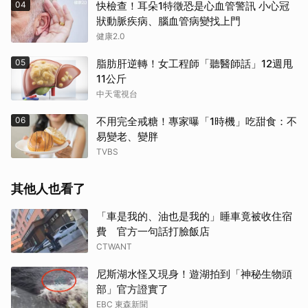
04
快檢查！耳朵1特徵恐是心血管警訊 小心冠
狀動脈疾病、腦血管病變找上門
健康2.0
05
脂肪肝逆轉！女工程師「聽醫師話」12週甩
11公斤
中天電視台
06
不用完全戒糖！專家曝「1時機」吃甜食：不
易變老、變胖
TVBS
其他人也看了
「車是我的、油也是我的」睡車竟被收住宿
費 官方一句話打臉飯店
CTWANT
尼斯湖水怪又現身！遊湖拍到「神秘生物頭
部」官方證實了
EBC 東森新聞