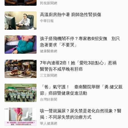
民視新聞網
高溫廚房熱中暑 廚師急性腎損傷
中華日報
孩子搭飛機鬧不停？專家教6招安撫 別只
急著要求「不要哭」
健康醫療網
7年內連罹2癌！她「愛吃3款點心」惹禍
醫警告不戒早晚有肝癌
三立新聞網
「爸」氣守護！ 臺南醫院舉辦「勇.健父親
節」癌篩暨健康促進活動
台灣好新聞
咳一聲就漏尿？尿失禁是老化自然現象？醫
揭：不同尿失禁的治療方式
華人健康網