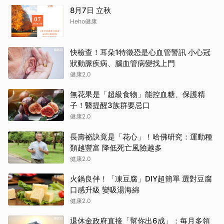
8月7日 立秋
Heho健康
快檢查！耳朵1特徵恐是心血管警訊 小心冠
狀動脈疾病、腦血管病變找上門
健康2.0
無花果是「超級食物」能控血糖、保護精
子！醫提醒3族群要忌口
健康2.0
長壽祕訣竟是「花心」！哈佛研究：運動種
類越豐富 降低死亡風險越多
健康2.0
火鍋良伴！「凍豆腐」DIY超簡單 選對豆腐
口感升級 變吸湯海綿
健康2.0
退休金政府直接「幫你出6成」：每月多領