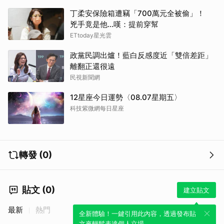
丁柔安保險箱遭竊「700萬元全被偷」！
兇手竟是他...嘆：提前穿幫
ETtoday星光雲
政黨民調出爐！藍白反感度近「雙倍差距」
離翻正還很遠
民視新聞網
12星座今日運勢〈08.07星期五〉
科技紫微網每日星座
轉發 (0)
貼文 (0)
建立貼文
最新
熱門
全新體驗！一鍵引用此內容，透過發布貼
文來輕鬆表達個人立場。