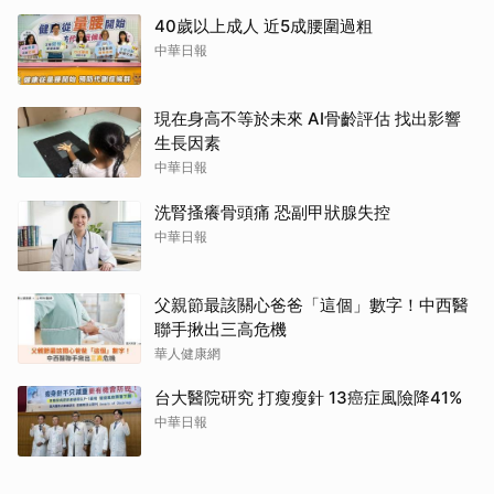
40歲以上成人 近5成腰圍過粗
中華日報
現在身高不等於未來 AI骨齡評估 找出影響
生長因素
中華日報
洗腎搔癢骨頭痛 恐副甲狀腺失控
中華日報
父親節最該關心爸爸「這個」數字！中西醫
聯手揪出三高危機
華人健康網
台大醫院研究 打瘦瘦針 13癌症風險降41%
中華日報