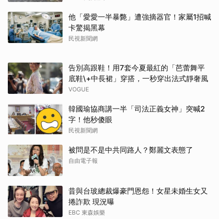
他「愛愛一半暴斃」遭強摘器官！家屬1招喊
卡驚揭黑幕
民視新聞網
告別高跟鞋！用7套今夏最紅的「芭蕾舞平
底鞋\+中長裙」穿搭，一秒穿出法式靜奢風
VOGUE
韓國瑜協商講一半「司法正義女神」突喊2
字！他秒傻眼
民視新聞網
被問是不是中共同路人？鄭麗文表態了
自由電子報
昔與台玻總裁爆豪門恩怨！女星未婚生女又
捲詐欺 現況曝
EBC 東森娛樂