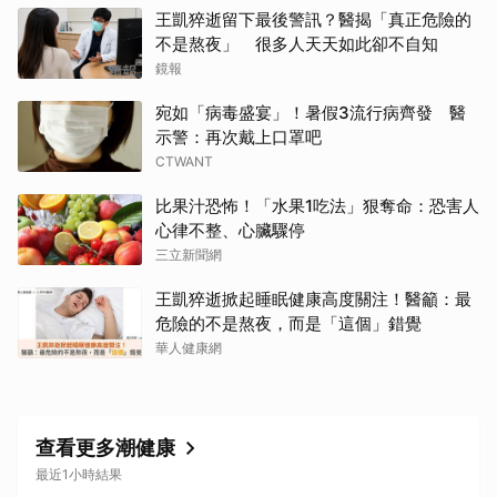
王凱猝逝留下最後警訊？醫揭「真正危險的
不是熬夜」 很多人天天如此卻不自知
鏡報
宛如「病毒盛宴」！暑假3流行病齊發 醫
示警：再次戴上口罩吧
CTWANT
比果汁恐怖！「水果1吃法」狠奪命：恐害人
心律不整、心臟驟停
三立新聞網
王凱猝逝掀起睡眠健康高度關注！醫籲：最
危險的不是熬夜，而是「這個」錯覺
華人健康網
查看更多潮健康
最近1小時結果