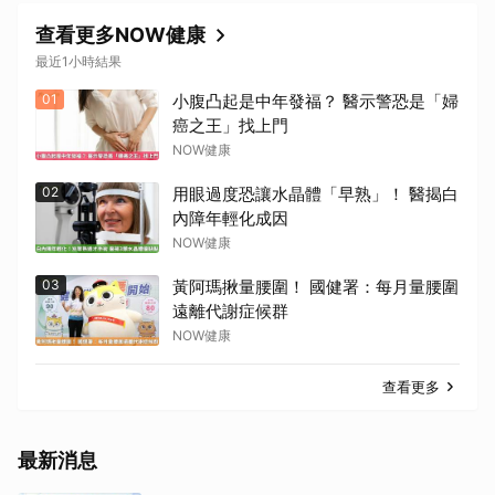
查看更多NOW健康
最近1小時結果
01
小腹凸起是中年發福？ 醫示警恐是「婦
癌之王」找上門
NOW健康
02
用眼過度恐讓水晶體「早熟」！ 醫揭白
內障年輕化成因
NOW健康
03
黃阿瑪揪量腰圍！ 國健署：每月量腰圍
遠離代謝症候群
NOW健康
查看更多
最新消息