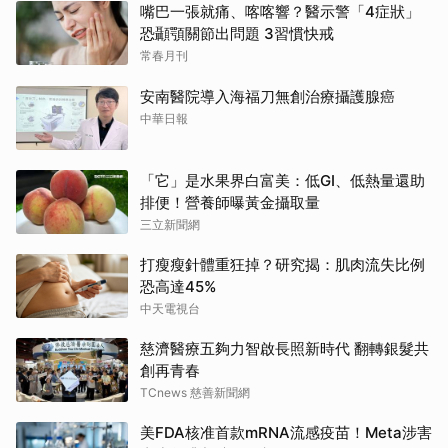
嘴巴一張就痛、喀喀響？醫示警「4症狀」
恐顳顎關節出問題 3習慣快戒
常春月刊
安南醫院導入海福刀無創治療攝護腺癌
中華日報
「它」是水果界白富美：低GI、低熱量還助
排便！營養師曝黃金攝取量
三立新聞網
打瘦瘦針體重狂掉？研究揭：肌肉流失比例
恐高達45%
中天電視台
慈濟醫療五夠力智啟長照新時代 翻轉銀髮共
創再青春
TCnews 慈善新聞網
美FDA核准首款mRNA流感疫苗！Meta涉害