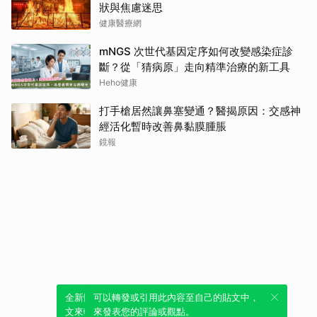
狀與焦慮迷思
健康醫療網
mNGS 次世代基因定序如何改變感染症診
斷？從「猜病原」走向精準治療的新工具
Heho健康
打手槍居然讓鼻塞變通？醫揭原因：交感神
經活化暫時改善鼻黏膜腫脹
鏡報
全新體驗！一鍵引用此內容，透過發布貼
可以轉發或引用此內容至自己的貼文中，
文來輕鬆表達個人立場。
來發表您的評論或觀點。