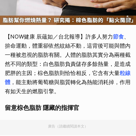
【NOW健康 辰蘊如／台北報導】許多人努力
節食
、
拚命運動，體重卻依然紋絲不動，這背後可能與體內
一種被忽視的脂肪有關。人體的脂肪其實分為兩種截
然不同的類型：白色脂肪負責儲存多餘熱量，是造成
肥胖的主因；棕色脂肪則恰恰相反，它含有大量
粒線
體
，能主動將葡萄糖與脂質轉化為熱能消耗掉，作用
有如天生的燃脂引擎。
留意棕色脂肪 隱藏的指揮官
廣告（請繼續閱讀本文）