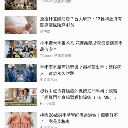
TCnews 慈善新聞網
瘦瘦針還能防癌？台大研究：13種和肥胖有
關癌症風險降41%
信傳媒
小手牽大手畫爸爸 花蓮慈院父親節陪病童學
暑假安全
TCnews 慈善新聞網
手術室有廠商站旁邊？衛福部出手：禁碰病
人、違規永久封殺
中天電視台
拯救中低位直腸癌的保留肛門手術：認識
「經肛門全直腸繫膜切除術（TaTME）」
Heho健康
桃園28歲男手掌冒紅疹當過敏！擦藥好不
了 竟是染梅毒
中天電視台