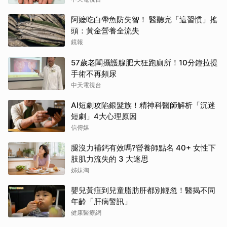
阿嬤吃白帶魚防失智！ 醫聽完「這習慣」搖
頭：黃金營養全流失
鏡報
57歲老闆攝護腺肥大狂跑廁所！10分鐘拉提
手術不再頻尿
中天電視台
AI短劇攻陷銀髮族！精神科醫師解析「沉迷
短劇」4大心理原因
信傳媒
腿沒力補鈣有效嗎?營養師點名 40+ 女性下
肢肌力流失的 3 大迷思
姊妹淘
嬰兒黃疸到兒童脂肪肝都別輕忽！醫揭不同
年齡「肝病警訊」
健康醫療網