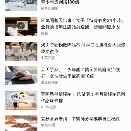
青少年遭判賠180億
民視新聞網
冷氣開整天出事！女子「待冷氣房24小時」
全身抽搐無法說話急送醫 醫曝關鍵原因
鏡報
烤肉咬硬物致嘴張不開 林口長庚微創內視鏡
成功復位
中華日報
天天手麻、半夜痛醒？醫示警腕隧道症候
群 女性發生率最高增10倍
健康醫療網
黃阿瑪揪量腰圍！ 國健署：每月量腰圍遠離
代謝症候群
NOW健康
立秋暑氣未消 中醫師分享換季養生秘訣
華視新聞