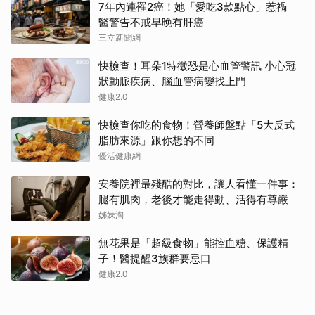
7年內連罹2癌！她「愛吃3款點心」惹禍
醫警告不戒早晚有肝癌
三立新聞網
快檢查！耳朵1特徵恐是心血管警訊 小心冠
狀動脈疾病、腦血管病變找上門
健康2.0
快檢查你吃的食物！營養師盤點「5大反式
脂肪來源」跟你想的不同
優活健康網
安養院裡最殘酷的對比，讓人看懂一件事：
腿有肌肉，老後才能走得動、活得有尊嚴
姊妹淘
無花果是「超級食物」能控血糖、保護精
子！醫提醒3族群要忌口
健康2.0