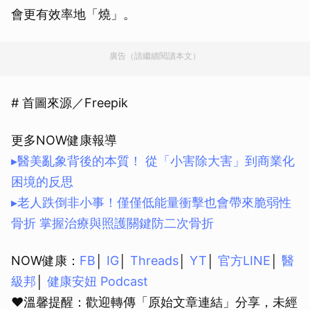
會更有效率地「燒」。
廣告（請繼續閱讀本文）
# 首圖來源／Freepik
更多NOW健康報導
▸醫美亂象背後的本質！ 從「小害除大害」到商業化
困境的反思
▸老人跌倒非小事！僅僅低能量衝擊也會帶來脆弱性
骨折 掌握治療與照護關鍵防二次骨折
NOW健康：
FB
│
IG
│
Threads
│
YT
│
官方LINE
│
醫
級邦
│
健康安妞 Podcast
❤溫馨提醒：歡迎轉傳「原始文章連結」分享，未經