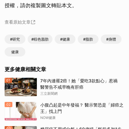
授權，請勿複製圖文轉貼本文。
查看原始文章
#研究
#棕色脂肪
#健康
#脂肪
#身體
健康
更多健康相關文章
01
7年內連罹2癌！她「愛吃3款點心」惹禍
醫警告不戒早晚有肝癌
三立新聞網
02
小腹凸起是中年發福？ 醫示警恐是「婦癌之
王」找上門
NOW健康
03