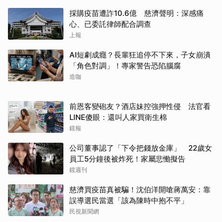
採購疫苗遭詐10.6億 慈濟聲明：深感痛
心、已委託律師配合調查
上報
AI短劇成癮？長輩狂追停不下來，子女崩潰
「角色對調」！專家警告恐陷腦腐
造咖
前恩客變砲友？酒店妹控強押性侵 法官看
LINE傻眼：還叫人家買衛生棉
鏡報
公司董事認了「下令把錢放金庫」 22歲女
員工5分鐘後被炸死！家屬悲慟擬告
鏡週刊
慈濟買疫苗真被騙！沈伯洋開嗆蔣萬安：靠
誤導選民當選「該為陳時中抱不平」
民視新聞網