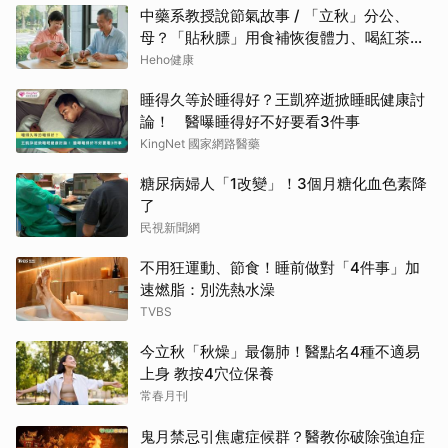
中藥系教授說節氣故事 / 「立秋」分公、
母？「貼秋膘」用食補恢復體力、喝紅茶可
潤燥
Heho健康
睡得久等於睡得好？王凱猝逝掀睡眠健康討
論！ 醫曝睡得好不好要看3件事
KingNet 國家網路醫藥
糖尿病婦人「1改變」！3個月糖化血色素降
了
民視新聞網
不用狂運動、節食！睡前做對「4件事」加
速燃脂：別洗熱水澡
TVBS
今立秋「秋燥」最傷肺！醫點名4種不適易
上身 教按4穴位保養
常春月刊
鬼月禁忌引焦慮症候群？醫教你破除強迫症