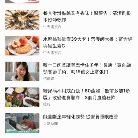
餐具滑滑黏黏又有香味！醫警告：清潔劑根
本沒沖乾淨
中天電視台
水蜜桃熱量僅39大卡！營養師大推：富含鉀
與維生素C
中天電視台
咬一口肉竟讓嘴巴卡住多年！長庚「微創顳
顎關節手術」助19歲女正常張口
信傳媒
糖尿病不用戒白飯！60歲婦「飯前多加1步
驟」改變進食順序 3個月血糖狂降
鏡報
能量斷崖年輕化趨勢 從營養睡眠改善
大愛新聞