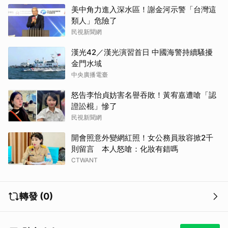
美中角力進入深水區！謝金河示警「台灣這
類人」危險了
民視新聞網
漢光42／漢光演習首日 中國海警持續騷擾
金門水域
中央廣播電臺
怒告李怡貞妨害名譽吞敗！黃宥嘉遭嗆「認
證訟棍」慘了
民視新聞網
開會照意外變網紅照！女公務員妝容掀2千
則留言 本人怒嗆：化妝有錯嗎
CTWANT
轉發 (0)