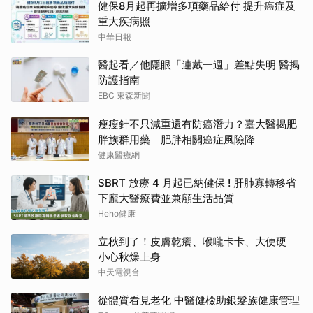
健保8月起再擴增多項藥品給付 提升癌症及
重大疾病照
中華日報
醫起看／他隱眼「連戴一週」差點失明 醫揭
防護指南
EBC 東森新聞
瘦瘦針不只減重還有防癌潛力？臺大醫揭肥
胖族群用藥 肥胖相關癌症風險降
健康醫療網
SBRT 放療 4 月起已納健保 ! 肝肺寡轉移省
下龐大醫療費並兼顧生活品質
Heho健康
立秋到了！皮膚乾癢、喉嚨卡卡、大便硬
小心秋燥上身
中天電視台
從體質看見老化 中醫健檢助銀髮族健康管理