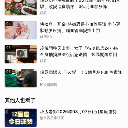
糖尿病不用戒白飯！60歲婦「飯前多加1步
驟」改變進食順序 3個月血糖狂降
鏡報
04
快檢查！耳朵1特徵恐是心血管警訊 小心冠
狀動脈疾病、腦血管病變找上門
健康2.0
05
冷氣開整天出事！女子「待冷氣房24小時」
全身抽搐無法說話急送醫 醫曝關鍵原因
鏡報
06
糖尿病婦人「1改變」！3個月糖化血色素降
了
民視新聞網
其他人也看了
小孟老師2026年08月07日(五)星座運勢
清水孟星座塔羅