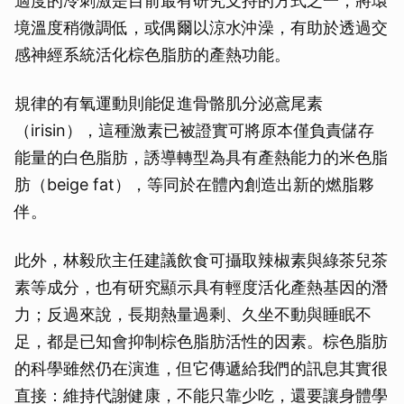
適度的冷刺激是目前最有研究支持的方式之一，將環
境溫度稍微調低，或偶爾以涼水沖澡，有助於透過交
感神經系統活化棕色脂肪的產熱功能。
規律的有氧運動則能促進骨骼肌分泌鳶尾素
（irisin），這種激素已被證實可將原本僅負責儲存
能量的白色脂肪，誘導轉型為具有產熱能力的米色脂
肪（beige fat），等同於在體內創造出新的燃脂夥
伴。
此外，林毅欣主任建議飲食可攝取辣椒素與綠茶兒茶
素等成分，也有研究顯示具有輕度活化產熱基因的潛
力；反過來說，長期熱量過剩、久坐不動與睡眠不
足，都是已知會抑制棕色脂肪活性的因素。棕色脂肪
的科學雖然仍在演進，但它傳遞給我們的訊息其實很
直接：維持代謝健康，不能只靠少吃，還要讓身體學