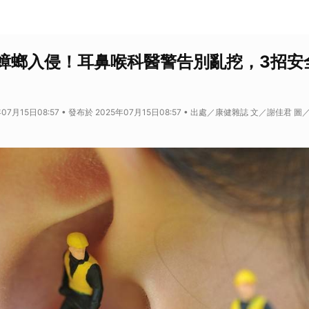
蟑螂入侵！耳鼻喉科醫警告別亂挖，3招安
年07月15日08:57 • 發布於 2025年07月15日08:57 • 出處／康健雜誌 文／謝佳君 