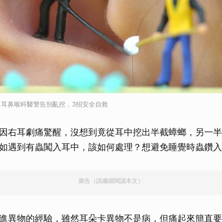
！耳鼻喉科醫警告別亂挖，3招安全自救
因右耳劇痛驚醒，沒想到竟從耳中挖出半截蟑螂，另一半
如遇到有蟲闖入耳中，該如何處理？想避免睡覺時蟲鑽入
廣告（請繼續閱讀本文）
進異物的經驗，雖然耳朵卡異物不是病，但痛起來簡直要