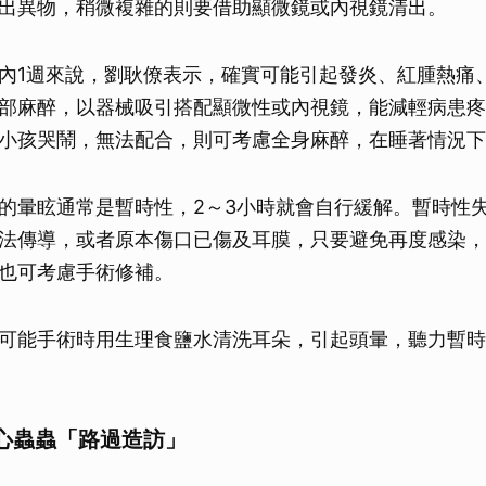
出異物，稍微複雜的則要借助顯微鏡或內視鏡清出。
內1週來說，劉耿僚表示，確實可能引起發炎、紅腫熱痛
部麻醉，以器械吸引搭配顯微性或內視鏡，能減輕病患疼
小孩哭鬧，無法配合，則可考慮全身麻醉，在睡著情況下
的暈眩通常是暫時性，2～3小時就會自行緩解。暫時性
法傳導，或者原本傷口已傷及耳膜，只要避免再度感染，
也可考慮手術修補。
可能手術時用生理食鹽水清洗耳朵，引起頭暈，聽力暫時不
。
心蟲蟲「路過造訪」