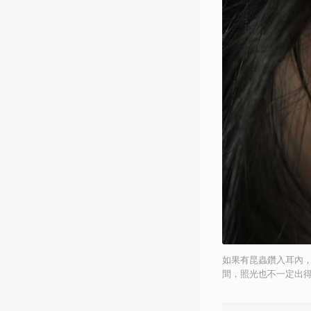
如果有昆蟲鑽入耳內
間，照光也不一定出得