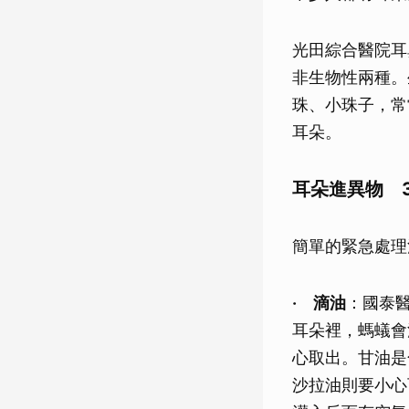
光田綜合醫院耳
非生物性兩種。
珠、小珠子，常
耳朵。
耳朵進異物 
簡單的緊急處理
‧ 滴油
：國泰
耳朵裡，螞蟻會
心取出。甘油是
沙拉油則要小心