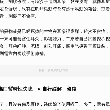
孩，劉耿僚說，有時沙子進到耳朵，黏在皮膚上就像耳屎
定會發現，只有在劇烈晃動時會有沙子滾動的雜音。或者
音，刺癢但不會痛。
的異物或是已經死掉的生物在耳朵裡腐爛，雖然不會痛，
一來可能會塞住耳朵，影響聽力，二來若自己試圖挖卻挖
炎，耳朵紅腫、流膿、劇烈耳痛，嚴重恐導致耳膜破裂，
則需靠內視鏡手術修補。
廣告（請繼續閱讀本文）
傷口暫時性失聰 可自行緩解、修復
了，且沒有傷及耳膜，醫師除了使用鑷子、夾子，還有單