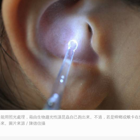
，能用照光處理，藉由生物趨光性讓昆蟲自己跑出來。不過，若是蟑螂或蛾卡在
來。圖片來源 / 陳德信攝