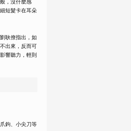
般，沒什麼感
細短髮卡在耳朵
劉耿僚指出，如
不出來，反而可
影響聽力，輕則
爪鉤、小尖刀等