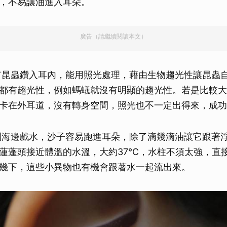
，不易讓油進入耳朵。
廣告（請繼續閱讀本文）
有昆蟲鑽入耳內，能用照光處理，藉由生物趨光性讓昆蟲
都有趨光性，例如螞蟻就沒有明顯的趨光性。若是比較大
卡在外耳道，沒有轉身空間，照光也不一定出得來，成功
到海邊戲水，沙子容易跑進耳朵，除了滴幾滴油讓它跟著
蓮蓬頭接近體溫的水溫，大約37°C，水柱不須太強，直
幾下，這些小異物也有機會跟著水一起流出來。