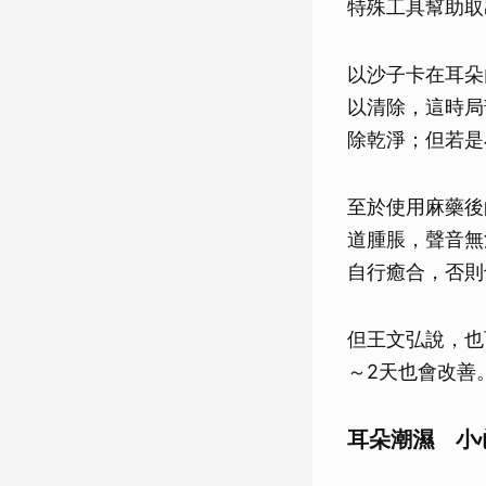
特殊工具幫助取
以沙子卡在耳朵
以清除，這時局
除乾淨；但若是
至於使用麻藥後
道腫脹，聲音無
自行癒合，否則
但王文弘說，也
～2天也會改善
耳朵潮濕 小