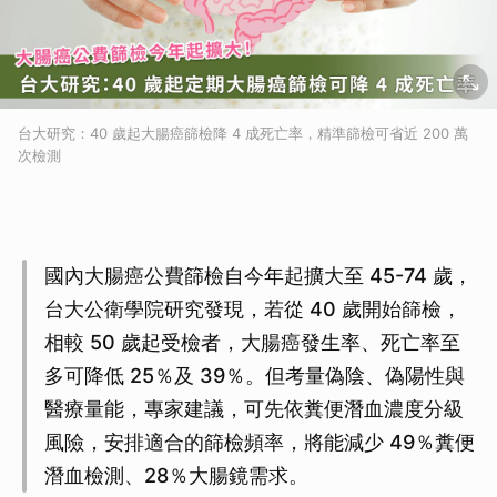
台大研究：40 歲起大腸癌篩檢降 4 成死亡率，精準篩檢可省近 200 萬
次檢測
國內大腸癌公費篩檢自今年起擴大至 45-74 歲，
台大公衛學院研究發現，若從 40 歲開始篩檢，
相較 50 歲起受檢者，大腸癌發生率、死亡率至
多可降低 25％及 39％。但考量偽陰、偽陽性與
醫療量能，專家建議，可先依糞便潛血濃度分級
風險，安排適合的篩檢頻率，將能減少 49％糞便
潛血檢測、28％大腸鏡需求。