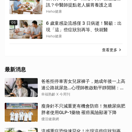
訊？中醫師提點老人腸胃養護之道
Heho健康
05
6 歲童感染流感僅 3 日病逝！醫籲：出
現「這」些症狀別再等、快就醫
Heho健康
查看更多
最新消息
爸爸拒停車害女兒尿褲子，她成年後一上高
速公路就尿急…心理師教啟動平靜開關：恐
慌慢慢退場
幸福熟齡 X 今周刊
瘦身針不只減重更有機會防癌！無糖尿病肥
胖者使用GLP-1藥物 罹癌風險顯著下降
優活健康網
流感重症恐快速惡化！出現這些症狀別再