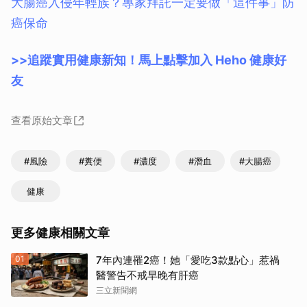
大腸癌入侵年輕族？專家拜託一定要做「這件事」防
癌保命
>>追蹤實用健康新知！馬上點擊加入 Heho 健康好
友
查看原始文章
#風險
#糞便
#濃度
#潛血
#大腸癌
健康
更多健康相關文章
01
7年內連罹2癌！她「愛吃3款點心」惹禍
醫警告不戒早晚有肝癌
三立新聞網