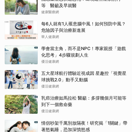
等 醫籲及早就醫
健康醫療網
每6人就有1人罹患腦中風！如何預防中風？
危險因子與治療新進展
華人健康網
學會當主角，而不是NPC！專家親授「遊戲
化思考」4步驟規劃人生
優活健康網
五大星球航行體驗近視成因 星趣控「視覺星
球挑戰2.0」動手又動腦
優活健康網
乳癌治療如馬拉松 醫籲：多撐幾個月可能等
到下一個救命藥
優活健康網
情侶吵架千萬別放隔夜！研究揭「1關鍵」帶
著怒氣睡，恐加深憤怒感