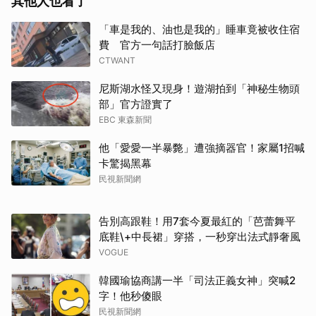
其他人也看了
「車是我的、油也是我的」睡車竟被收住宿
費 官方一句話打臉飯店
CTWANT
尼斯湖水怪又現身！遊湖拍到「神秘生物頭
部」官方證實了
EBC 東森新聞
他「愛愛一半暴斃」遭強摘器官！家屬1招喊
卡驚揭黑幕
民視新聞網
告別高跟鞋！用7套今夏最紅的「芭蕾舞平
底鞋\+中長裙」穿搭，一秒穿出法式靜奢風
VOGUE
韓國瑜協商講一半「司法正義女神」突喊2
字！他秒傻眼
民視新聞網