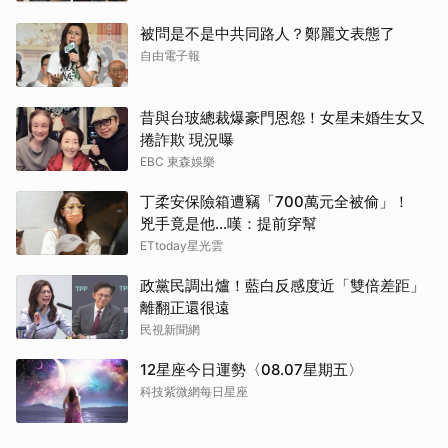
被問是不是中共同路人？鄭麗文表態了
自由電子報
昔與台玻總裁爆豪門恩怨！女星未婚生女又
捲詐欺 現況曝
EBC 東森娛樂
丁柔安保險箱遭竊「700萬元全被偷」！
兇手竟是他...嘆：提前穿幫
ETtoday星光雲
政黨民調出爐！藍白反感度近「雙倍差距」
離翻正還很遠
民視新聞網
12星座今日運勢〈08.07星期五〉
科技紫微網每日星座