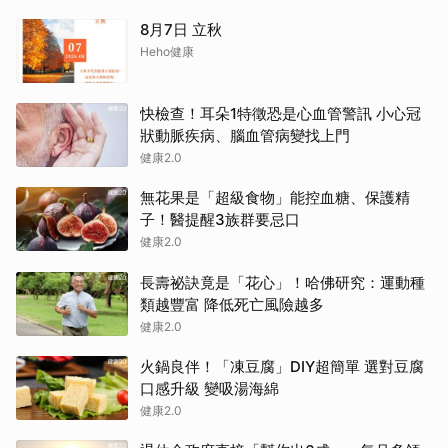
8月7日 立秋
Heho健康
快檢查！耳朵1特徵恐是心血管警訊 小心冠
狀動脈疾病、腦血管病變找上門
健康2.0
無花果是「超級食物」能控血糖、保護精
子！醫提醒3族群要忌口
健康2.0
長壽祕訣竟是「花心」！哈佛研究：運動種
類越豐富 降低死亡風險越多
健康2.0
火鍋良伴！「凍豆腐」DIY超簡單 選對豆腐
口感升級 變吸湯海綿
健康2.0