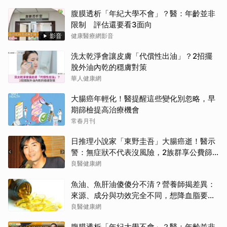
腹膜透析「年紀大學不會」？醫：年齡並非
限制 評估還要看3面向
影音
健康醫療網影音
洗太乾淨會讓皮膚「代償性出油」？2招擺
脫外油內乾的穩膚對策
華人健康網
大腸癌年輕化！醫提醒這些變化別忽略，早
期篩檢提高治療機會
常春月刊
日推理小說家「東野圭吾」大腸癌逝！醫示
警：無症狀不代表沒風險，2族群享公費篩
檢
良醫健康網
魚油、魚肝油傻傻分不清？營養師揭差異：
來源、成分與功效完全不同，想降血脂要吃
「它」
良醫健康網
腹膜透析「年紀大學不會」？醫：年齡並非