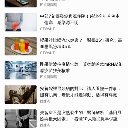
民視新聞網
中部7旬婦發燒腹瀉住院！確診今年首例本
土傷寒 感染源不明
CTWANT
喝果汁比喝汽水健康？ 醫揭25年研究：高
血壓風險增35％
CTWANT
剛果伊波拉疫情告急 莫德納首款mRNA流
感疫苗獲美核准
民視新聞網
安養院裡最殘酷的對比，讓人看懂一件事：
腿有肌肉，老後才能走得動、活得有尊嚴
姊妹淘
失智症不是突然發生的！醫師解析「基因風
險與後天因素」：看懂10大徵兆提早保護大
腦
姊妹淘