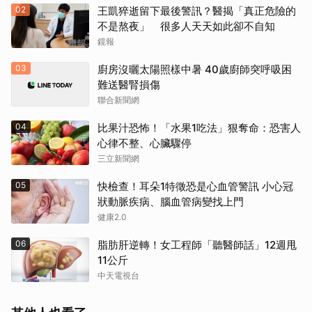
02
王凱猝逝留下最後警訊？醫揭「真正危險的
不是熬夜」 很多人天天如此卻不自知
鏡報
03
廚房沒曬太陽照樣中暑 40歲廚師突呼吸困
難送醫腎損傷
聯合新聞網
04
比果汁恐怖！「水果1吃法」狠奪命：恐害人
心律不整、心臟驟停
三立新聞網
05
快檢查！耳朵1特徵恐是心血管警訊 小心冠
狀動脈疾病、腦血管病變找上門
健康2.0
06
脂肪肝逆轉！女工程師「聽醫師話」12週甩
11公斤
中天電視台