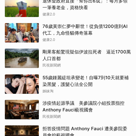
退休金政府直接「幫你出6成」：每月多領
一筆養老金，資格快看
健康2.0
76歲黃崇仁夢中辭世！從負債1200億到AI
代工，九命怪貓傳奇落幕
健康2.0
剛果客船驚現疑似伊波拉死者 逼近1700萬
人口首都
民視新聞網
55歲鍾麗緹坦承變老！自曝7到10天就要補
染黑髮，護髮心法全公開
姊妹淘
涉疫情起源爭議 美參議院小組投票指控
Anthony Fauci藐視國會
民視新聞網
拒答疫情問題 Anthony Fauci 遭美參院委
員會控藐視國會