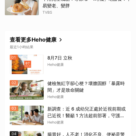
易變老、變胖
TVBS
查看更多Heho健康
最近1小時結果
01
8月7日 立秋
Heho健康
02
健檢無紅字卻心梗？壞膽固醇「暴露時
間」才是致命關鍵
Heho健康
03
新調查：近 6 成幼兒正處於近視前期或
已近視！醫籲 1 方法超前部署，守護孩
子視力
Heho健康
04
腸胃好，人不老！消化不良、便祕是警