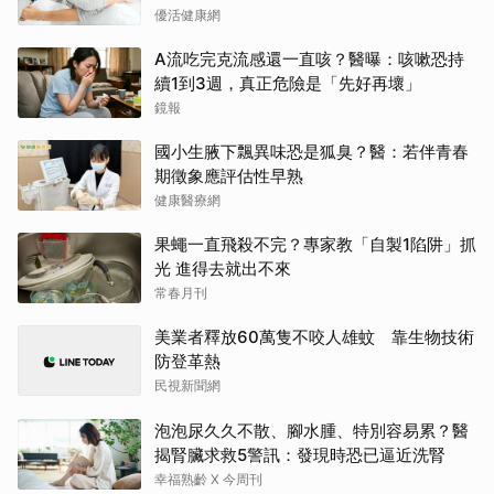
優活健康網
A流吃完克流感還一直咳？醫曝：咳嗽恐持
續1到3週，真正危險是「先好再壞」
鏡報
國小生腋下飄異味恐是狐臭？醫：若伴青春
期徵象應評估性早熟
健康醫療網
果蠅一直飛殺不完？專家教「自製1陷阱」抓
光 進得去就出不來
常春月刊
美業者釋放60萬隻不咬人雄蚊 靠生物技術
防登革熱
民視新聞網
泡泡尿久久不散、腳水腫、特別容易累？醫
揭腎臟求救5警訊：發現時恐已逼近洗腎
幸福熟齡 X 今周刊