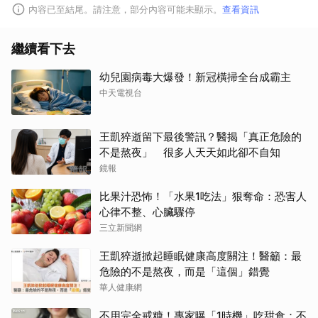
內容已至結尾。請注意，部分內容可能未顯示。
查看資訊
繼續看下去
幼兒園病毒大爆發！新冠橫掃全台成霸主
中天電視台
取消
王凱猝逝留下最後警訊？醫揭「真正危險的
不是熬夜」 很多人天天如此卻不自知
鏡報
比果汁恐怖！「水果1吃法」狠奪命：恐害人
心律不整、心臟驟停
三立新聞網
王凱猝逝掀起睡眠健康高度關注！醫籲：最
危險的不是熬夜，而是「這個」錯覺
華人健康網
不用完全戒糖！專家曝「1時機」吃甜食：不