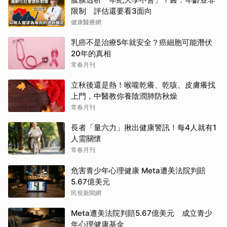
限制 評估還要看3面向
健康醫療網
乳癌不是治療5年就安全？癌細胞可能潛伏
20年的真相
常春月刊
立秋後還是熱！喉嚨乾癢、乾咳、皮膚癢找
上門，中醫教你養陰潤肺防秋燥
常春月刊
長者「量六力」揪出健康警訊！每4人就有1
人需關懷
常春月刊
危害青少年心理健康 Meta遭美法院判賠
5.67億美元
民視新聞網
Meta遭美法院判賠5.67億美元 成立青少
年心理健康基金