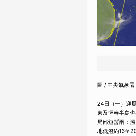
圖 / 中央氣象署
24日（一）迎
東及恆春半島也
局部短暫雨；溫
地低溫約16至