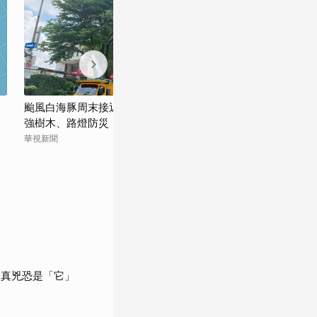
颱風白海豚周末接近 北市公園處：已加
白海豚逼近！政
強樹木、路燈防災
落實各項防救災
華視新聞
Newtalk
揪真兇恐是「它」