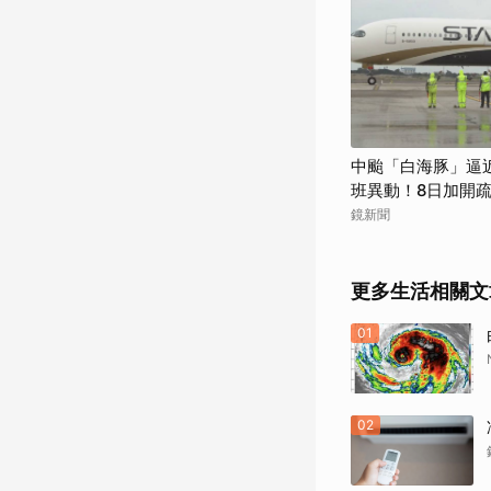
中颱「白海豚」逼
班異動！8日加開
鏡新聞
更多生活相關文
01
02