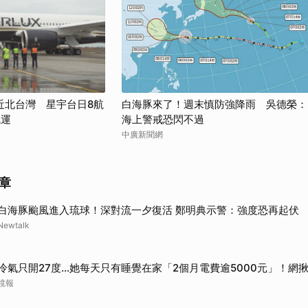
近北台灣 星宇台日8航
白海豚來了！週末慎防強降雨 吳德榮：
疏運
海上警戒恐閃不過
中廣新聞網
章
白海豚颱風進入琉球！深對流一夕復活 鄭明典示警：強度恐再起伏
Newtalk
冷氣只開27度…她每天只有睡覺在家「2個月電費逾5000元」！網
鏡報