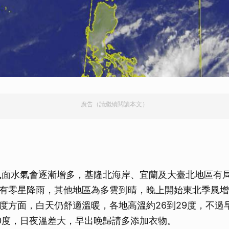
廣告（請繼續閱讀本文）
風面水氣會逐漸增多，基隆北海岸、宜蘭及大臺北地區有
有零星降雨，其他地區為多雲到晴，晚上開始東北季風增
度方面，白天仍舒適溫暖，各地高溫約26到29度，不過
20度，日夜溫差大，早出晚歸請多添加衣物。