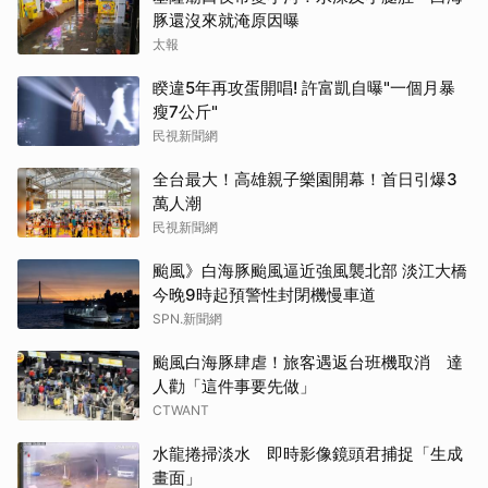
豚還沒來就淹原因曝
太報
睽違5年再攻蛋開唱! 許富凱自曝"一個月暴
瘦7公斤"
民視新聞網
全台最大！高雄親子樂園開幕！首日引爆3
萬人潮
民視新聞網
颱風》白海豚颱風逼近強風襲北部 淡江大橋
今晚9時起預警性封閉機慢車道
SPN.新聞網
颱風白海豚肆虐！旅客遇返台班機取消 達
人勸「這件事要先做」
CTWANT
水龍捲掃淡水 即時影像鏡頭君捕捉「生成
畫面」