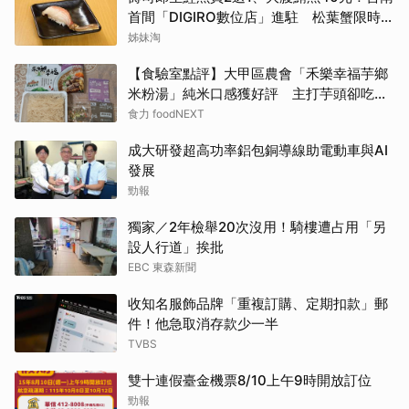
首間「DIGIRO數位店」進駐 松葉蟹限時上
桌
姊妹淘
【食驗室點評】大甲區農會「禾樂幸福芋鄉
米粉湯」純米口感獲好評 主打芋頭卻吃不
到存在感
食力 foodNEXT
成大研發超高功率鋁包銅導線助電動車與AI
發展
勁報
獨家／2年檢舉20次沒用！騎樓遭占用「另
設人行道」挨批
EBC 東森新聞
收知名服飾品牌「重複訂購、定期扣款」郵
件！他急取消存款少一半
TVBS
雙十連假臺金機票8/10上午9時開放訂位
勁報