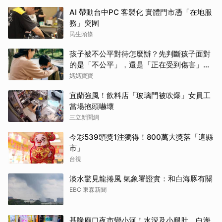
AI 帶動台中PC 客製化 實體門市憑「在地服
務」突圍
民生頭條
孩子被不公平對待怎麼辦？先判斷孩子面對
的是「不公平」，還是「正在受到傷害」？
處理方式完全不同
媽媽寶寶
宜蘭強風！飲料店「玻璃門被吹爆」女員工
當場抱頭嚇壞
三立新聞網
今彩539頭獎1注獨得！800萬大獎落「這縣
市」
台視
淡水驚見龍捲風 氣象署證實：和白海豚有關
EBC 東森新聞
基隆廟口夜市變小河！水深及小腿肚 白海