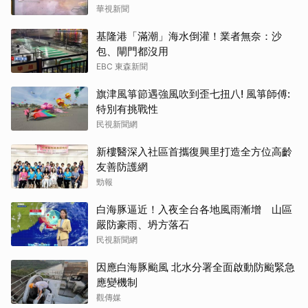
華視新聞
基隆港「滿潮」海水倒灌！業者無奈：沙
包、閘門都沒用
EBC 東森新聞
旗津風箏節遇強風吹到歪七扭八! 風箏師傅:
特別有挑戰性
民視新聞網
新樓醫深入社區首攜復興里打造全方位高齡
友善防護網
勁報
白海豚逼近！入夜全台各地風雨漸增 山區
嚴防豪雨、坍方落石
民視新聞網
因應白海豚颱風 北水分署全面啟動防颱緊急
應變機制
觀傳媒