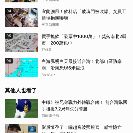
04
宜蘭強風！飲料店「玻璃門被吹爆」女員工
當場抱頭嚇壞
三立新聞網
05
買手搖飲「發票中1000萬」！獎落南北2縣
市 200萬也中
TVBS
06
白海豚明白天最接近台灣！北部山區防豪
雨 沿海恐現6米巨浪
Newtalk
其他人也看了
中職》被兄弟戰力外轉戰台鋼！ 前台灣隊國
手後援7.2局無失分奪勝
自由電子報
影后懷孕了！曬超音波照報喜 感性憶亡