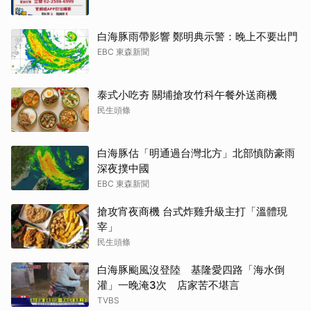
白海豚雨帶影響 鄭明典示警：晚上不要出門
EBC 東森新聞
泰式小吃夯 關埔搶攻竹科午餐外送商機
民生頭條
白海豚估「明通過台灣北方」北部慎防豪雨
深夜撲中國
EBC 東森新聞
搶攻宵夜商機 台式炸雞升級主打「溫體現
宰」
民生頭條
白海豚颱風沒登陸 基隆愛四路「海水倒
灌」一晚淹3次 店家苦不堪言
TVBS