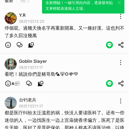
最新
熱門
全新體驗！一鍵引用此內容，透過發布貼
文來輕鬆表達個人立場。
Y.R
06月11日12:25
停個屁。過幾天換名字再重新開幕。又一條好漢。這也判不
了多久罰沒幾萬
Goblin Slayer
06月11日11:17
看吧！就說你們是豬哥島🦜🐻🌻💸💚
4
台钓老兵
06月11日11:17
都是医疗纠纷太泛滥惹的祸，快没人要读医科了。还有一些
迷信的人，一边找医生一边上宫庙烧香求偏方，医死了是医
生无能，医好了是菩萨保佑，那种人根本不该医治他，以後