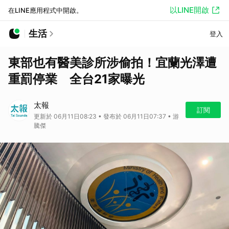
以LINE開啟
在LINE應用程式中開啟。
生活
登入
東部也有醫美診所涉偷拍！宜蘭光澤遭
重罰停業 全台21家曝光
太報
訂閱
更新於 06月11日08:23 • 發布於 06月11日07:37 • 游
騰傑