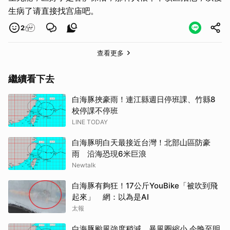
生病了请直接找宫庙吧。
2
查看更多
繼續看下去
白海豚挾豪雨！連江縣週日停班課、竹縣8
校停課不停班
LINE TODAY
白海豚明白天最接近台灣！北部山區防豪
雨 沿海恐現6米巨浪
Newtalk
白海豚有夠狂！17公斤YouBike「被吹到飛
起來」 網：以為是AI
太報
白海豚颱風強度稍減、暴風圈縮小 今晚至明