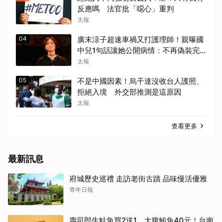
反應嗎 法官批「噁心」重判
太報
04
廣末涼子超速車禍又打護理師！親曝國
中兒1句話讓她公開病情：不再偽裝完
美
太報
05
不是中國因素！烏干達沒收台人護照、
拒絕入境 外交部推測是這原因
太報
查看更多
最新訊息
府城歷史巡禮 走訪老街古蹟 品味慢活優雅
青年日報
壽司郎生鮭魚買2送1、大腹鮪魚40元！台南