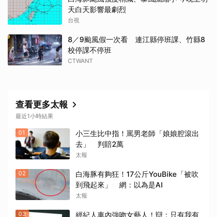
天白天影響最劇烈
台視
8／9颱風假一次看 連江縣停班課、竹縣8
校停課不停班
CTWANT
查看更多太報
最近1小時結果
01
小三生比中指！罵男老師「娘娘腔滾出
去」 判賠2萬
太報
02
白海豚有夠狂！17公斤YouBike「被吹
到飛起來」 網：以為是AI
太報
03
經紀人車內強吻女藝人！辯：只有我有