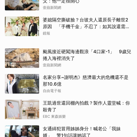
父：他一定很開心
壹蘋新聞網
婆媳隔空撕破臉？台玻夫人還原長子離世2
原因 「手機千金」不忍了：如其說還需要
離開嗎？
鏡報
颱風接近硬闖海邊觀浪「4口家-1」 9歲兒
捲入海裡消失了
壹蘋新聞網
名家分享~謝明杰》慈濟最大的危機還不是
那10.6億
自由電子報
王凱過世還回棚內拍戲？製作人靈堂喊：你
殺青了
EBC 東森娛樂
女通緝犯冒用姊姊身分！喊老公「我妹
婿」 警1句話讓她認了