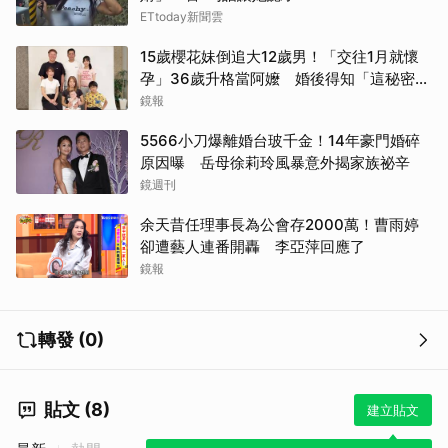
ETtoday新聞雲
15歲櫻花妹倒追大12歲男！「交往1月就懷
孕」36歲升格當阿嬤 婚後得知「這秘密」
傻眼了
鏡報
5566小刀爆離婚台玻千金！14年豪門婚碎
原因曝 岳母徐莉玲風暴意外揭家族祕辛
取消
鏡週刊
余天昔任理事長為公會存2000萬！曹雨婷
卻遭藝人連番開轟 李亞萍回應了
鏡報
轉發 (0)
貼文 (8)
建立貼文