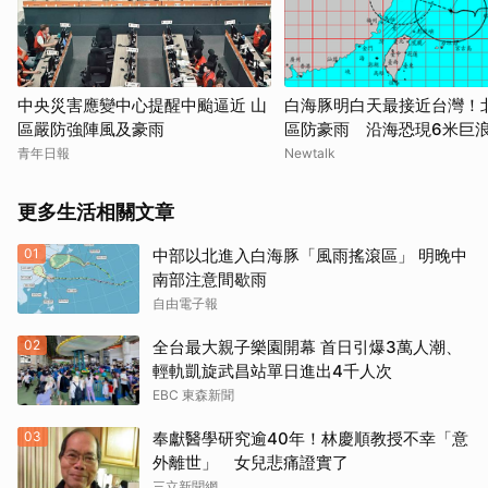
中央災害應變中心提醒中颱逼近 山
白海豚明白天最接近台灣！
區嚴防強陣風及豪雨
區防豪雨 沿海恐現6米巨
青年日報
Newtalk
更多生活相關文章
01
中部以北進入白海豚「風雨搖滾區」 明晚中
南部注意間歇雨
自由電子報
02
全台最大親子樂園開幕 首日引爆3萬人潮、
輕軌凱旋武昌站單日進出4千人次
EBC 東森新聞
03
奉獻醫學研究逾40年！林慶順教授不幸「意
外離世」 女兒悲痛證實了
三立新聞網