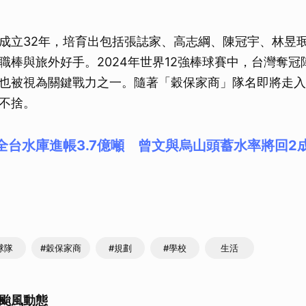
成立32年，培育出包括張誌家、高志綱、陳冠宇、林昱
職棒與旅外好手。2024年世界12強棒球賽中，台灣奪冠
也被視為關鍵戰力之一。隨著「穀保家商」隊名即將走入
不捨。
全台水庫進帳3.7億噸 曾文與烏山頭蓄水率將回2
球隊
#穀保家商
#規劃
#學校
生活
颱風動態