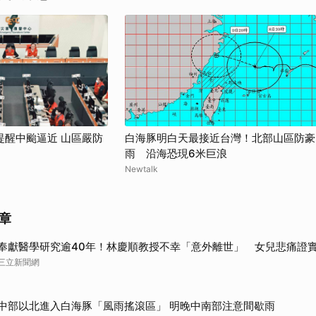
提醒中颱逼近 山區嚴防
白海豚明白天最接近台灣！北部山區防豪
雨 沿海恐現6米巨浪
Newtalk
章
奉獻醫學研究逾40年！林慶順教授不幸「意外離世」 女兒悲痛證
三立新聞網
中部以北進入白海豚「風雨搖滾區」 明晚中南部注意間歇雨