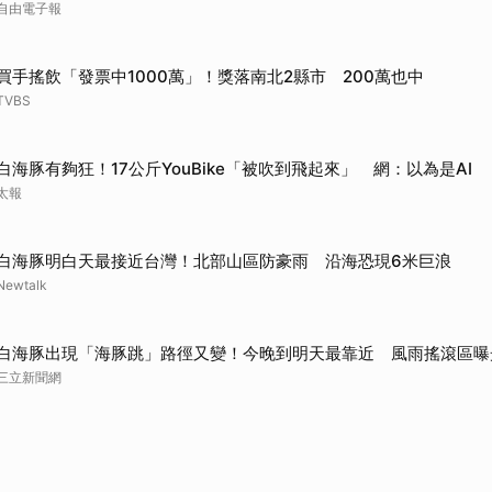
自由電子報
取消
買手搖飲「發票中1000萬」！獎落南北2縣市 200萬也中
TVBS
白海豚有夠狂！17公斤YouBike「被吹到飛起來」 網：以為是AI
太報
白海豚明白天最接近台灣！北部山區防豪雨 沿海恐現6米巨浪
Newtalk
白海豚出現「海豚跳」路徑又變！今晚到明天最靠近 風雨搖滾區曝
三立新聞網