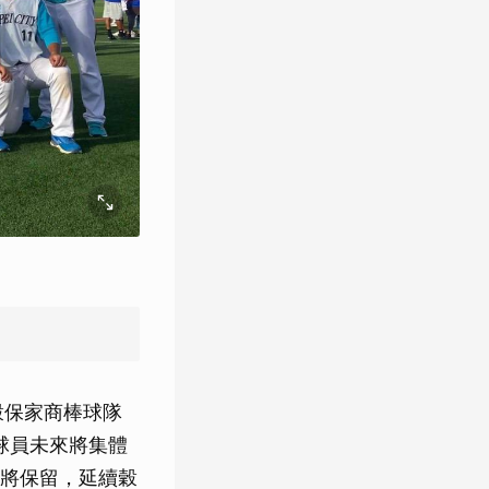
穀保家商棒球隊
球員未來將集體
將保留，延續穀