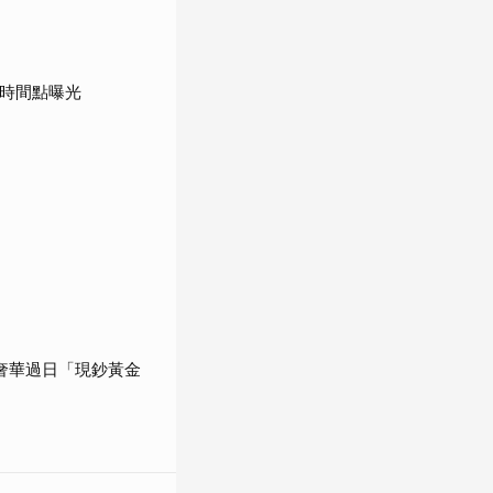
鍵時間點曝光
奢華過日「現鈔黃金