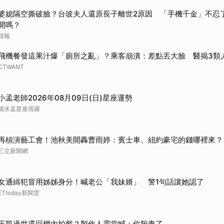
婆媳隔空撕破臉？台玻夫人還原長子離世2原因 「手機千金」不忍
開嗎？
鏡報
飛機餐發這果汁爆「廁所之亂」？乘客崩潰：差點丟大臉 醫揭3類
CTWANT
小孟老師2026年08月09日(日)星座運勢
清水孟星座塔羅
再槓演藝工會！池秋美開轟曹雨婷：賓士車、紐約豪宅的錢哪裡來？
三立新聞網
女通緝犯冒用姊姊身分！喊老公「我妹婿」 警1句話讓她認了
ETtoday新聞雲
王凱過世還回棚內拍戲？製作人靈堂喊：你殺青了