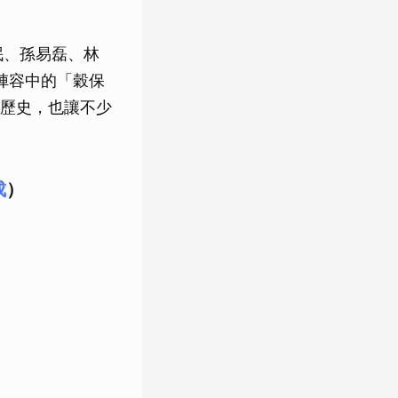
珉、孫易磊、林
陣容中的「穀保
歷史，也讓不少
成
）