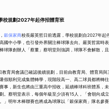
學校規劃2027年起停招體育班
，
穀保家商
校長嚴英哲日前透露，學校規劃自2027年起
高國中小學，也引發外界關注棒球隊去向。嚴英哲當時表
棒球隊創辦人「蔡董」蔡明堂則強調，球隊不會解散，且
日教育局會議已確認後續規劃，目前由教育局、體育局與
暑假順利完成集體轉學，現階段高一、高二球員都將轉往
賽事，新生也將由三重高中招收，延續棒球科班體系，未
劃。蔡明堂表示，每個年級至少須有15人，「會朝向成
。」明年木棒聯賽也將成為球隊以「穀保家商」隊名參賽