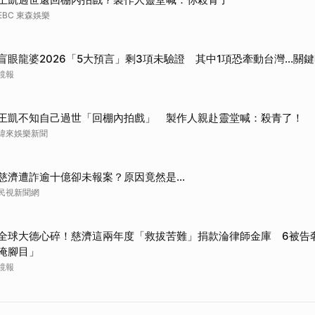
EBC 東森娛樂
盲眼龍婆2026「5大預言」剩3項未驗證 其中1項恐牽動台灣...關
鏡報
王凱不知自己過世「回棚內拍戲」 製作人親赴靈堂喊：殺青了！
緯來娛樂新聞
慈濟遭詐逾十億卻未報案？原因竟然是...
民視新聞網
全球大德心碎！慈濟這兩年度「救拔苦難」捐款淪律師金庫 6被告
淹腳目」
鏡報