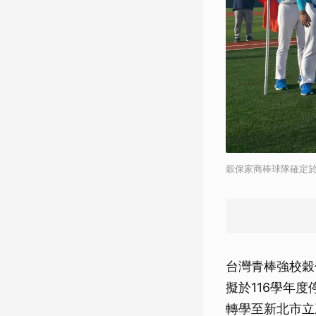
穀保家商棒球隊確定於
台灣青棒強校穀
擬於116學年
轉學至新北市立