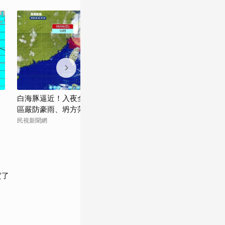
白海豚逼近！入夜全台各地風雨漸增 山
畫面曝光！白海
區嚴防豪雨、坍方落石
署證實：存在約
民視新聞網
太報
實了