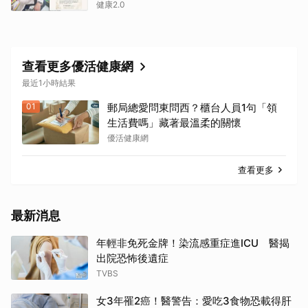
健康2.0
查看更多優活健康網
最近1小時結果
01
郵局總愛問東問西？櫃台人員1句「領
生活費嗎」藏著最溫柔的關懷
優活健康網
查看更多
最新消息
年輕非免死金牌！染流感重症進ICU 醫揭
出院恐怖後遺症
TVBS
女3年罹2癌！醫警告：愛吃3食物恐載得肝