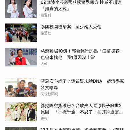
69歲陸小芬曬照狀態驚艷四方 性感不想遮
「姐真的太辣」
鏡週刊
泰國校園槍擊案 至少兩人受傷
路透社
慈濟被騙10億！郭台銘證詞揭「疫苗掮客」
也曾來找他 曝1原因沒上當
太報
蔣萬安心虛了？遭質疑未驗DNA 經濟學家
發文嗆爆
民視新聞網
婆媳隔空撕破臉？台玻夫人還原長子離世2
原因 「手機千金」不忍了：如其說還需要
離開嗎？
鏡報
12生肖本周運勢出爐 虎勇奪事業、財運雙