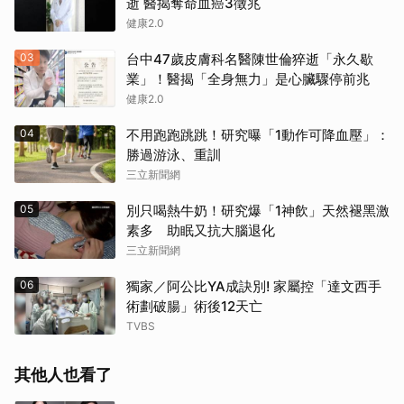
逝 醫揭奪命血癌3徵兆
健康2.0
03
台中47歲皮膚科名醫陳世倫猝逝「永久歇
業」！醫揭「全身無力」是心臟驟停前兆
健康2.0
04
不用跑跑跳跳！研究曝「1動作可降血壓」：
勝過游泳、重訓
三立新聞網
05
別只喝熱牛奶！研究爆「1神飲」天然褪黑激
素多 助眠又抗大腦退化
三立新聞網
06
獨家／阿公比YA成訣別! 家屬控「達文西手
術劃破腸」術後12天亡
TVBS
其他人也看了