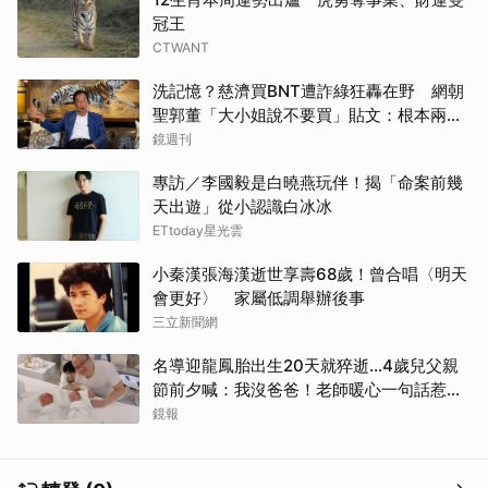
冠王
CTWANT
洗記憶？慈濟買BNT遭詐綠狂轟在野 網朝
聖郭董「大小姐說不要買」貼文：根本兩碼
事
鏡週刊
專訪／李國毅是白曉燕玩伴！揭「命案前幾
天出遊」從小認識白冰冰
ETtoday星光雲
取消
小秦漢張海漢逝世享壽68歲！曾合唱〈明天
會更好〉 家屬低調舉辦後事
三立新聞網
名導迎龍鳳胎出生20天就猝逝...4歲兒父親
節前夕喊：我沒爸爸！老師暖心一句話惹哭
遺孀
鏡報