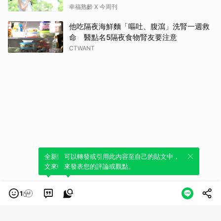
退燒藥」，5招才能真救命
幸福熟齡 X 今周刊
他吃隔夜海鮮麵「嘔吐、腹瀉」洗腎一週救
命 醫點名5隔夜食物腎友要注意
CTWANT
全新體驗！一鍵引用此內容，透過發布貼
可以轉發或引用此內容至自己的貼文中，
文來輕鬆表達個人立場。
來發表您的評論或觀點。
1
類別