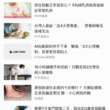
癌症指數正常就安心？ 5旬婦乳房檢查後確
診零期乳癌
NOW健康
台灣人最缺「這4大營養素」 營養師曝迅
速補充法
中天電視台
AI短劇刷到停不下來 醫揭「3大心理機
制」長輩更容易陷入
ETtoday新聞雲
10小時腦瘤手術切錯！日醫忽視2次警告
婦人慘癱瘓
中天電視台
暑假旅遊狂走痛到寸步難行？ 大腳趾腫痛、
足底長繭是警訊 醫：小心拇指外翻
信傳媒
農曆7月鬼門開第二天，我在ICU兼差當驅魔