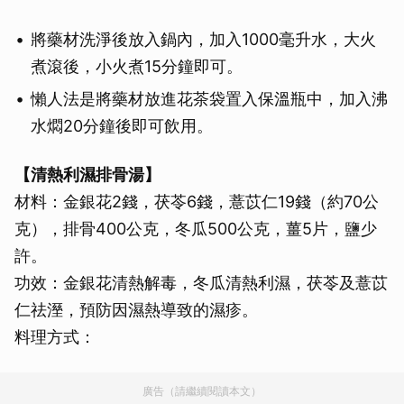
將藥材洗淨後放入鍋內，加入1000毫升水，大火
煮滾後，小火煮15分鐘即可。
懶人法是將藥材放進花茶袋置入保溫瓶中，加入沸
水燜20分鐘後即可飲用。
【清熱利濕排骨湯】
材料：金銀花2錢，茯苓6錢，薏苡仁19錢（約70公
克），排骨400公克，冬瓜500公克，薑5片，鹽少
許。
功效：金銀花清熱解毒，冬瓜清熱利濕，茯苓及薏苡
仁祛溼，預防因濕熱導致的濕疹。
料理方式：
廣告（請繼續閱讀本文）