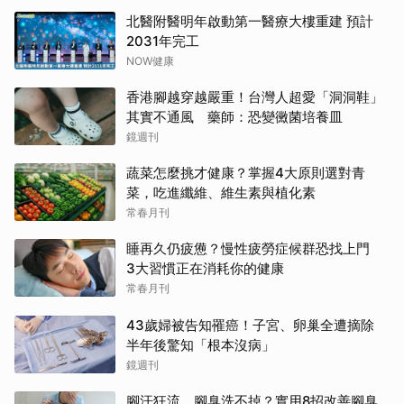
北醫附醫明年啟動第一醫療大樓重建 預計
2031年完工
NOW健康
香港腳越穿越嚴重！台灣人超愛「洞洞鞋」
其實不通風 藥師：恐變黴菌培養皿
鏡週刊
蔬菜怎麼挑才健康？掌握4大原則選對青
菜，吃進纖維、維生素與植化素
常春月刊
睡再久仍疲憊？慢性疲勞症候群恐找上門
3大習慣正在消耗你的健康
常春月刊
43歲婦被告知罹癌！子宮、卵巢全遭摘除
半年後驚知「根本沒病」
鏡週刊
腳汗狂流、腳臭洗不掉？實用8招改善腳臭