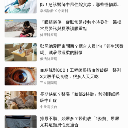
師！急診醫師中風住院實錄：那些怪物原來
叫譫妄
幸福熟齡 X 今周刊
「眼睛曬傷」症狀常延後數小時發作 醫揭
常見警訊與夏季護眼重點
健康醫療網
郵局總愛問東問西？櫃台人員1句「領生活費
嗎」藏著最溫柔的關懷
優活健康網
血糖飆到800！工程師眼睛血管破裂 醫列
3大殺手級食物：很多人天天吃
三立新聞網
長期缺氧？醫曝「臉部2特徵」秒測睡眠呼
吸中止症
中天電視台
排尿不順、殘尿多？醫勸改「1姿勢」尿尿
尤其這類男性更適合