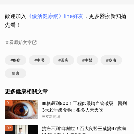
歡迎加入
《優活健康網》line好友
，更多醫療新知搶
先看！
查看原始文章
#疾病
#中暑
#濕疹
#中醫
#皮膚
健康
更多健康相關文章
01
血糖飆到800！工程師眼睛血管破裂 醫列
3大殺手級食物：很多人天天吃
三立新聞網
02
抗癌不到1年離世！百大良醫王威揚67歲病