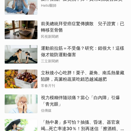
Hello醫師
前美總統拜登癌症驚傳擴散 兒子證實：已
轉移至骨骼
民視新聞網
運動前拉筋＝不受傷？研究：錯很大！這樣
做才能防運動傷害
三立新聞網
立秋後小心吃胖！栗子、菱角、南瓜熱量藏
陷阱，高澱粉蔬菜吃錯恐越減越肥
常春月刊
視力模糊伴隨頭痛？當心「白內障」引爆
「青光眼」
信傳媒
「熱中暑」多可怕？抽搐、昏迷、器官衰
竭…死亡率達30％！別再迷信「擦酒精、吃