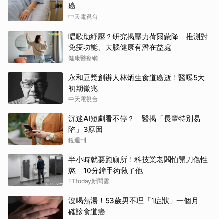
癌
中天電視台
唱歌助紓壓？研究揭壓力荷爾蒙降 推測對
免疫功能、大腦健康有潛在益處
健康醫療網
永和豆漿創辦人林炳生食道癌逝！醫曝5大
初期徵兆
中天電視台
沉迷AI短劇看不停？ 醫揭「長輩特別易
陷」3原因
鏡週刊
半小時就要跑廁所！科技業老闆怕開刀傷性
慾 10分鐘手術救了他
ETtoday新聞雲
沒喝熱湯！53歲男不理「1症狀」一個月
確診食道癌