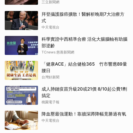
三立新聞網
拜登攝護腺癌擴散！醫解析晚期7大治療方
式
中天電視台
科學實證中西精準合療 活化大腸腦軸有助腦
部逆齡
TCnews 慈善新聞網
「健康ACE」結合健檢365 竹市響應89量
腰日
台灣好新聞
成人肺鏈疫苗升級20或21價 8/10起公費1劑
搞定
桃園電子報
降血壓最強運動！靠牆深蹲降幅竟勝過有氧
中天電視台