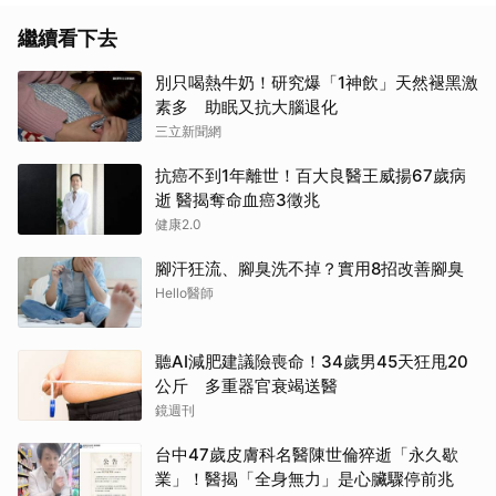
繼續看下去
別只喝熱牛奶！研究爆「1神飲」天然褪黑激
素多 助眠又抗大腦退化
三立新聞網
抗癌不到1年離世！百大良醫王威揚67歲病
逝 醫揭奪命血癌3徵兆
健康2.0
腳汗狂流、腳臭洗不掉？實用8招改善腳臭
Hello醫師
聽AI減肥建議險喪命！34歲男45天狂甩20
公斤 多重器官衰竭送醫
鏡週刊
台中47歲皮膚科名醫陳世倫猝逝「永久歇
業」！醫揭「全身無力」是心臟驟停前兆