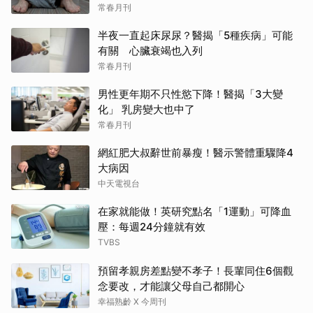
常春月刊
半夜一直起床尿尿？醫揭「5種疾病」可能
有關 心臟衰竭也入列
常春月刊
男性更年期不只性慾下降！醫揭「3大變
化」 乳房變大也中了
常春月刊
網紅肥大叔辭世前暴瘦！醫示警體重驟降4
大病因
中天電視台
在家就能做！英研究點名「1運動」可降血
壓：每週24分鐘就有效
TVBS
預留孝親房差點變不孝子！長輩同住6個觀
念要改，才能讓父母自己都開心
幸福熟齡 X 今周刊