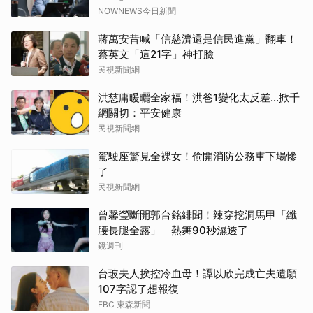
NOWNEWS今日新聞
蔣萬安昔喊「信慈濟還是信民進黨」翻車！
蔡英文「這21字」神打臉
民視新聞網
洪慈庸暖曬全家福！洪爸1變化太反差…掀千
網關切：平安健康
民視新聞網
駕駛座驚見全裸女！偷開消防公務車下場慘
了
民視新聞網
曾馨瑩斷開郭台銘緋聞！辣穿挖洞馬甲「纖
腰長腿全露」 熱舞90秒濕透了
鏡週刊
台玻夫人挨控冷血母！譚以欣完成亡夫遺願
107字認了想報復
EBC 東森新聞