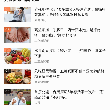
01
猝死年輕化？40多歲名人接連猝逝，醫揭猝
死真相：身體6大警訊別只當太累
康健雜誌
02
高溫潮溼！手腳冒「西米露水泡」是汗皰
疹 醫師勸：少吃1類食物
三立新聞網
03
水果別直接切！醫示警：「少1動作」細菌全
下肚
三立新聞網
04
只吃豆漿和蛋 血糖反而不穩？營養師破解
糖尿病早餐秘笈
健康醫療網
05
首度公開！台灣癌症5年存活率一次看 這1
癌超兇猛「不到1成」
太報