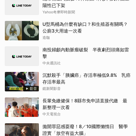
陽性已下架
Yahoo奇摩即時新聞
U型馬桶為什麼有缺口？和生殖器有關嗎？
公廁3大用途一次看
造咖
南投婦顱內動脈瘤破裂 半夜劇烈頭痛如雷
擊
中央通訊社
沉默殺手「胰臟癌」存活率極低9.8% 乳癌
存活率最高
影音
鏡新聞影音
長輩免繳健保！8縣市免申請直接代繳 最
新整理一次看
中天電視台
拋開罪惡感耍廢！8／10國際懶惰日 醫學
證實「放空有益大腦」