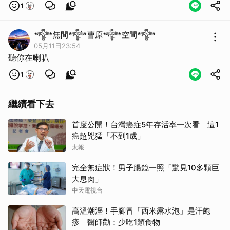
1
𒀱無間𒀱曹原𒀱空間𒀱
05月11日23:54
聽你在喇叭
1
繼續看下去
首度公開！台灣癌症5年存活率一次看 這1
取消
癌超兇猛「不到1成」
太報
完全無症狀！男子腸鏡一照「驚見10多顆巨
大息肉」
中天電視台
高溫潮溼！手腳冒「西米露水泡」是汗皰
疹 醫師勸：少吃1類食物