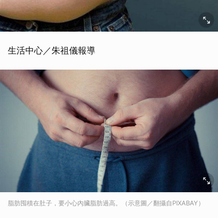
生活中心／朱祖儀報導
脂肪囤積在肚子，要小心內臟脂肪過高。（示意圖／翻攝自PIXABAY）