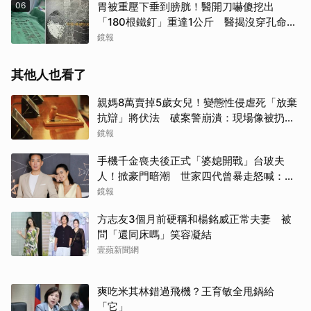
06
胃被重壓下垂到膀胱！醫開刀嚇傻挖出
「180根鐵釘」重達1公斤 醫揭沒穿孔命大
全靠它
鏡報
其他人也看了
親媽8萬賣掉5歲女兒！變態性侵虐死「放棄
抗辯」將伏法 破案警崩潰：現場像被扔掉
的洋娃娃
鏡報
手機千金喪夫後正式「婆媳開戰」台玻夫
人！掀豪門暗潮 世家四代曾暴走怒喊：我
只是一個年輕人
鏡報
方志友3個月前硬稱和楊銘威正常夫妻 被
問「還同床嗎」笑容凝結
壹蘋新聞網
爽吃米其林錯過飛機？王育敏全甩鍋給
「它」