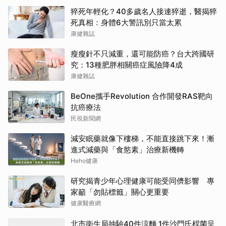
猝死年輕化？40多歲名人接連猝逝，醫揭猝
死真相：身體6大警訊別只當太累
康健雜誌
瘦瘦針不只減重，還可能防癌？台大跨國研
究：13種肥胖相關癌症風險降4成
康健雜誌
BeOne攜手Revolution 合作開發RAS靶向
抗癌療法
民視新聞網
減安眠藥就像下樓梯，不能直接跳下來！漸
進式減藥與「食慾素」治療新機轉
Heho健康
研究揭青少年心理健康可能受同儕影響 專
家籲「勿貼標籤」關心更重要
健康醫療網
北市衛生局抽驗40件涼麵 1件沙門氏桿菌呈