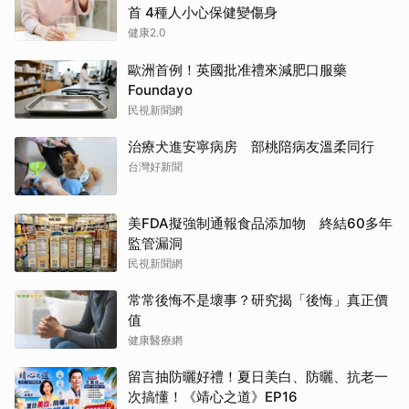
首 4種人小心保健變傷身
健康2.0
歐洲首例！英國批准禮來減肥口服藥
Foundayo
民視新聞網
治療犬進安寧病房 部桃陪病友溫柔同行
台灣好新聞
美FDA擬強制通報食品添加物 終結60多年
監管漏洞
民視新聞網
常常後悔不是壞事？研究揭「後悔」真正價
值
健康醫療網
留言抽防曬好禮！夏日美白、防曬、抗老一
次搞懂！《靖心之道》EP16