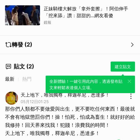
正妹騎樓大解放「拿外套擦」！阿伯伸手
「挖來舔」讚：甜甜的...網友看傻
鏡報
轉發 (2)
貼文 (2)
建立貼文
最新
熱門
全新體驗！一鍵引用此內容，透過發布貼
文來輕鬆表達個人立場。
天上地下，唯我獨尊，釋迦牟尼，悉達多！
05月12日01:25
那你們人類都不要做愛與出生，更不要吃任何東西！最後就
不會有地獄懲罰你們！操！怕死，怕成為畜生！就好好的給
我修持！回天界來找我！犯賤！浪費我的時間！
天上地下，唯我獨尊，釋迦牟尼，悉達多！