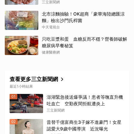
三立新聞網
北市涼麵抽驗！OK超商「豪華海陸總匯涼
麵」檢出沙門氏桿菌
中天電視台
只吃豆漿和蛋 血糖反而不穩？營養師破解
糖尿病早餐秘笈
健康醫療網
查看更多三立新聞網
最近1小時結果
01
澎湖緊急後送爆爭議！患者等嘸直升機
吐血亡 空勤夜間拒航遭炎上
三立新聞網
02
昔替千億富商生3子嫁不進豪門！女星
認愛大9歲中國導演 近況曝光