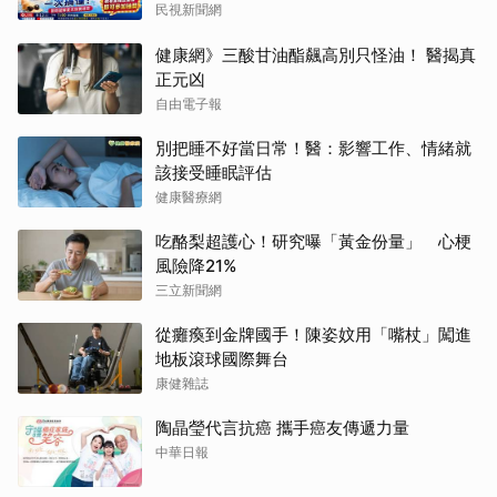
民視新聞網
健康網》三酸甘油酯飆高別只怪油！ 醫揭真
正元凶
自由電子報
別把睡不好當日常！醫：影響工作、情緒就
該接受睡眠評估
健康醫療網
吃酪梨超護心！研究曝「黃金份量」 心梗
風險降21%
三立新聞網
從癱瘓到金牌國手！陳姿妏用「嘴杖」闖進
地板滾球國際舞台
康健雜誌
陶晶瑩代言抗癌 攜手癌友傳遞力量
中華日報