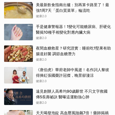
美最新飲食指南出爐：別再算卡路里了！最
強1周7天「蛋白質菜單」輪流吃
健康2.0
手是健康警報器！1變化可能糖尿病、肝硬化
醫揭10種手相變化對應內臟大病
健康2.0
夜間血糖救星？研究證實：睡前吃1堅果有助
腸道好菌 調節血糖潛力
健康2.0
《唐伯虎》華府老師中風逝！名作詞人黎彼
得捧紅張國榮許冠傑，晚景卻淒涼
健康2.0
遠見創辦人高希均90歲辭世 不只文字救國
傳5長壽祕訣 醫曝這運動強心肺
健康2.0
天天喝發泡錠 高血壓風險飆7倍！藥師揭禍