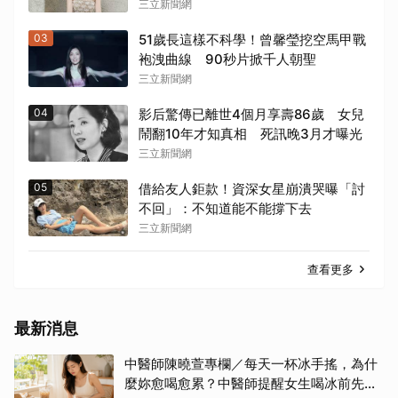
三立新聞網
03
51歲長這樣不科學！曾馨瑩挖空馬甲戰
袍洩曲線 90秒片掀千人朝聖
三立新聞網
04
影后驚傳已離世4個月享壽86歲 女兒
鬧翻10年才知真相 死訊晚3月才曝光
三立新聞網
05
借給友人鉅款！資深女星崩潰哭曝「討
不回」：不知道能不能撐下去
三立新聞網
查看更多
最新消息
中醫師陳曉萱專欄／每天一杯冰手搖，為什
麼妳愈喝愈累？中醫師提醒女生喝冰前先看