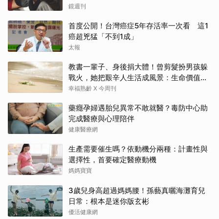
鏡週刊
首度公開！台灣癌症5年存活率一次看 這1
癌超兇猛「不到1成」
太報
教書一輩子、身後捐大體！曾剪髮扮男孩躲
戰火，她把艱辛人生活成風景：生命價值在
於成為祝福
幸福熟齡 X 今周刊
藥癮孕婦遇胎兒異常不敢就醫？毒防中心助
完成醫療與心理陪伴
健康醫療網
生產需要催生嗎？依動機分兩種：計畫性與
選擇性，首要確定醫療動機
媽媽寶寶
3歲兒身高超過媽媽腰！孫藝真曬海灘育兒
日常：根本是迷你版玄彬
優活健康網