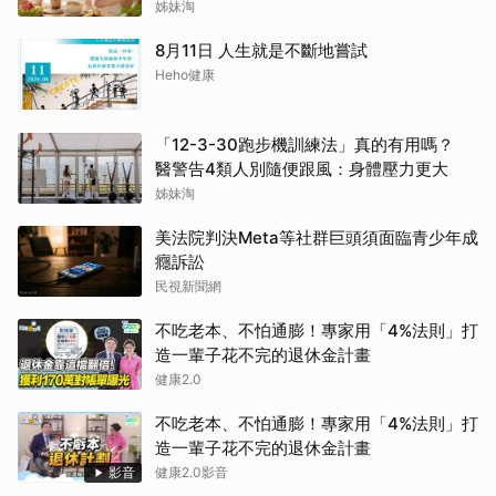
體質
姊妹淘
8月11日 人生就是不斷地嘗試
Heho健康
「12-3-30跑步機訓練法」真的有用嗎？
醫警告4類人別隨便跟風：身體壓力更大
姊妹淘
美法院判決Meta等社群巨頭須面臨青少年成
癮訴訟
民視新聞網
不吃老本、不怕通膨！專家用「4%法則」打
造一輩子花不完的退休金計畫
健康2.0
不吃老本、不怕通膨！專家用「4%法則」打
造一輩子花不完的退休金計畫
影音
健康2.0影音