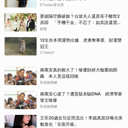
ETtoday星光雲
婆媳隔空撕破臉？台玻夫人還原長子離世2
原因 「手機千金」不忍了：如其說還需要
離開嗎？
鏡報
12生肖本周運勢出爐 虎勇奪事業、財運雙
冠王
CTWANT
蔣萬安真的糗大了！慘遭財經大咖重砲開
轟 本人竟這樣回嗆
民視新聞網
蔣萬安心虛了？遭質疑未驗DNA 經濟學家
發文嗆爆
民視新聞網
王菲20歲女兒近照流出！李嫣真面目曝光美
貌進化「全面升級」