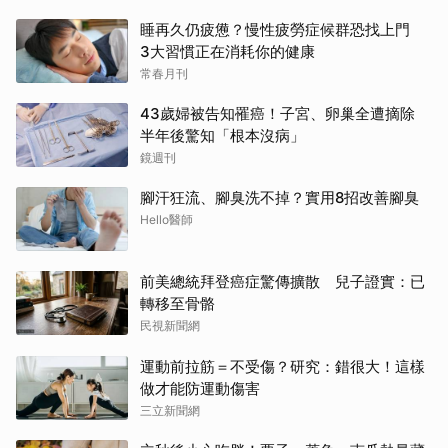
睡再久仍疲憊？慢性疲勞症候群恐找上門
3大習慣正在消耗你的健康
常春月刊
43歲婦被告知罹癌！子宮、卵巢全遭摘除
半年後驚知「根本沒病」
鏡週刊
腳汗狂流、腳臭洗不掉？實用8招改善腳臭
Hello醫師
前美總統拜登癌症驚傳擴散 兒子證實：已
轉移至骨骼
民視新聞網
運動前拉筋＝不受傷？研究：錯很大！這樣
做才能防運動傷害
三立新聞網