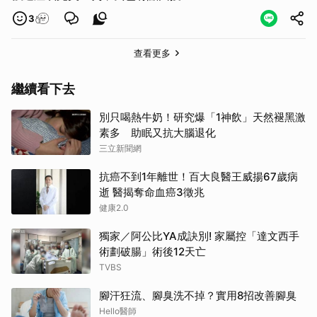
3
查看更多
繼續看下去
別只喝熱牛奶！研究爆「1神飲」天然褪黑激
素多 助眠又抗大腦退化
三立新聞網
抗癌不到1年離世！百大良醫王威揚67歲病
逝 醫揭奪命血癌3徵兆
健康2.0
獨家／阿公比YA成訣別! 家屬控「達文西手
術劃破腸」術後12天亡
TVBS
腳汗狂流、腳臭洗不掉？實用8招改善腳臭
Hello醫師