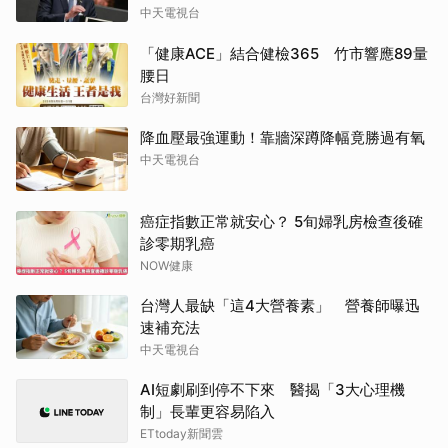
中天電視台
「健康ACE」結合健檢365 竹市響應89量
腰日
台灣好新聞
降血壓最強運動！靠牆深蹲降幅竟勝過有氧
中天電視台
癌症指數正常就安心？ 5旬婦乳房檢查後確
診零期乳癌
NOW健康
台灣人最缺「這4大營養素」 營養師曝迅
速補充法
中天電視台
AI短劇刷到停不下來 醫揭「3大心理機
制」長輩更容易陷入
ETtoday新聞雲