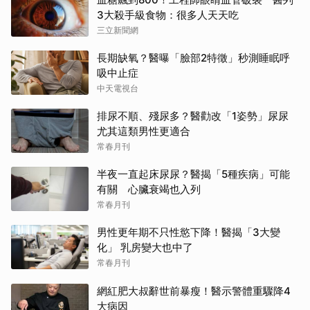
3大殺手級食物：很多人天天吃
三立新聞網
長期缺氧？醫曝「臉部2特徵」秒測睡眠呼
吸中止症
中天電視台
排尿不順、殘尿多？醫勸改「1姿勢」尿尿
尤其這類男性更適合
常春月刊
半夜一直起床尿尿？醫揭「5種疾病」可能
有關 心臟衰竭也入列
常春月刊
男性更年期不只性慾下降！醫揭「3大變
化」 乳房變大也中了
常春月刊
網紅肥大叔辭世前暴瘦！醫示警體重驟降4
大病因