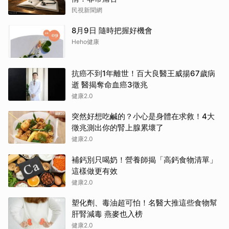
民視新聞網
8月9日 隨時把握好機會
Heho健康
抗癌不到1年離世！百大良醫王威揚67歲病
逝 醫揭奪命血癌3徵兆
健康2.0
突然好想吃鹹的？小心是身體在求救！4大
徵兆測出你的腎上腺累壞了
健康2.0
補鈣別只喝奶！營養師揭「高鈣食物清單」
這樣做更有效
健康2.0
塑化劑、毒油超可怕！名醫大推這些食物幫
肝腎減毒 燕麥也入榜
健康2.0