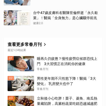
台中47歲皮膚科名醫陳世倫猝逝「永久歇
業」！醫揭「全身無力」是心臟驟停前兆
健康2.0
查看更多常春月刊
最近1小時結果
01
睡再久仍疲憊？慢性疲勞症候群恐找上
門 3大習慣正在消耗你的健康
常春月刊
02
男性更年期不只性慾下降！醫揭「3大
變化」 乳房變大也中了
常春月刊
03
立秋後小心吃胖！栗子、菱角、南瓜熱
量藏陷阱，高澱粉蔬菜吃錯恐越減越肥