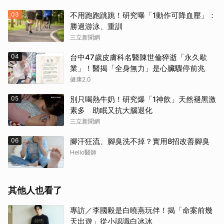
03
不用跑跑跳跳！研究曝「1動作可降血壓」：
勝過游泳、重訓
三立新聞網
04
台中47歲皮膚科名醫陳世倫猝逝「永久歇
業」！醫揭「全身無力」是心臟驟停前兆
健康2.0
05
別只喝熱牛奶！研究爆「1神飲」天然褪黑激
素多 助眠又抗大腦退化
三立新聞網
06
腳汗狂流、腳臭洗不掉？實用8招改善腳臭
Hello醫師
其他人也看了
專訪／李國毅是白曉燕玩伴！揭「命案前幾
天出遊」從小認識白冰冰