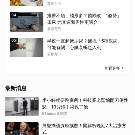
常春月刊
04
排尿不順、殘尿多？醫勸改「1姿勢」
尿尿 尤其這類男性更適合
常春月刊
05
半夜一直起床尿尿？醫揭「5種疾病」
可能有關 心臟衰竭也入列
常春月刊
查看更多
最新消息
半小時就要跑廁所！科技業老闆怕開刀傷性
慾 10分鐘手術救了他
ETtoday新聞雲
拜登攝護腺癌擴散！醫解析晚期7大治療方
式