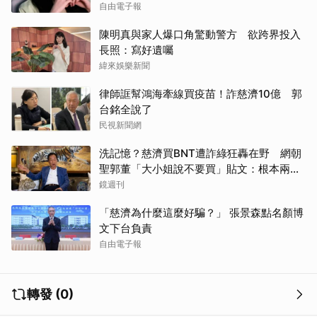
自由電子報
陳明真與家人爆口角驚動警方 欲跨界投入
長照：寫好遺囑
緯來娛樂新聞
律師誆幫鴻海牽線買疫苗！詐慈濟10億 郭
台銘全說了
民視新聞網
洗記憶？慈濟買BNT遭詐綠狂轟在野 網朝
聖郭董「大小姐說不要買」貼文：根本兩碼
事
鏡週刊
「慈濟為什麼這麼好騙？」 張景森點名顏博
文下台負責
自由電子報
轉發 (0)