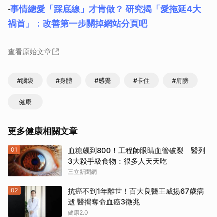
·
事情總愛「踩底線」才肯做？ 研究揭「愛拖延4大
禍首」：改善第一步關掉網站分頁吧
查看原始文章
#腦袋
#身體
#感覺
#卡住
#肩膀
健康
更多健康相關文章
01
血糖飆到800！工程師眼睛血管破裂 醫列
3大殺手級食物：很多人天天吃
三立新聞網
02
抗癌不到1年離世！百大良醫王威揚67歲病
逝 醫揭奪命血癌3徵兆
健康2.0