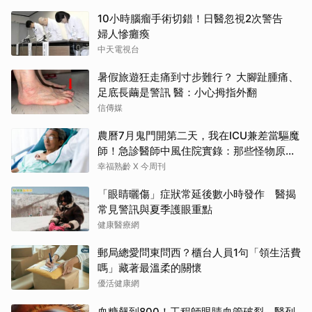
10小時腦瘤手術切錯！日醫忽視2次警告
婦人慘癱瘓
中天電視台
暑假旅遊狂走痛到寸步難行？ 大腳趾腫痛、
足底長繭是警訊 醫：小心拇指外翻
信傳媒
農曆7月鬼門開第二天，我在ICU兼差當驅魔
師！急診醫師中風住院實錄：那些怪物原來
叫譫妄
幸福熟齡 X 今周刊
「眼睛曬傷」症狀常延後數小時發作 醫揭
常見警訊與夏季護眼重點
健康醫療網
郵局總愛問東問西？櫃台人員1句「領生活費
嗎」藏著最溫柔的關懷
優活健康網
血糖飆到800！工程師眼睛血管破裂 醫列