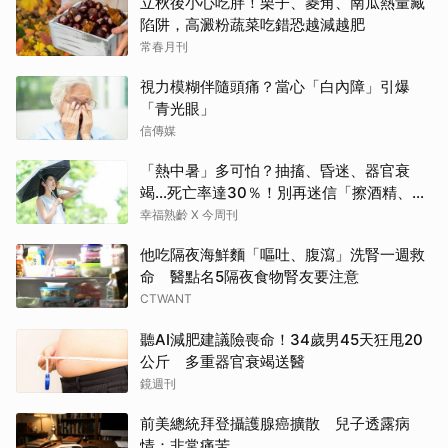
立秋後小心吃胖！栗子、菱角、南瓜熱量藏
陷阱，高澱粉蔬菜吃錯恐越減越肥
常春月刊
視力模糊伴隨頭痛？當心「白內障」引爆
「青光眼」
信傳媒
「熱中暑」多可怕？抽搐、昏迷、器官衰
竭…死亡率達30％！別再迷信「擦酒精、吃
退燒藥」，5招才能真救命
幸福熟齡 X 今周刊
他吃隔夜海鮮麵「嘔吐、腹瀉」洗腎一週救
命 醫點名5隔夜食物腎友要注意
CTWANT
聽AI減肥建議險喪命！34歲男45天狂甩20
公斤 多重器官衰竭送醫
鏡週刊
前美總統拜登攝護腺癌擴散 兒子透露病
情：非常痛苦