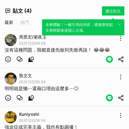
貼文 (4)
建立貼文
最新
熱門
全新體驗！一鍵引用此內容，透過發布貼
文來輕鬆表達個人立場。
周昱宏/紫夜玉
05月12日09:28
沒有這種問題，我都直接先做到失敗再說！ 😂😂😂
取消
魯文文
05月12日06:56
明明就是懶⋯還藉口理由這麼多⋯🙄
Kuniyoshi
05月12日06:54
強迫症或完美主義，我也有點困擾！