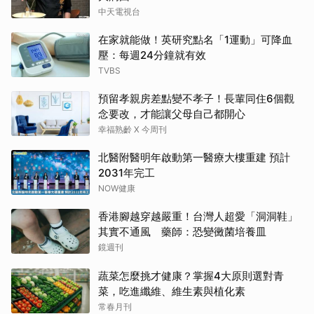
中天電視台
在家就能做！英研究點名「1運動」可降血
壓：每週24分鐘就有效
TVBS
預留孝親房差點變不孝子！長輩同住6個觀
念要改，才能讓父母自己都開心
幸福熟齡 X 今周刊
北醫附醫明年啟動第一醫療大樓重建 預計
2031年完工
NOW健康
香港腳越穿越嚴重！台灣人超愛「洞洞鞋」
其實不通風 藥師：恐變黴菌培養皿
鏡週刊
蔬菜怎麼挑才健康？掌握4大原則選對青
菜，吃進纖維、維生素與植化素
常春月刊