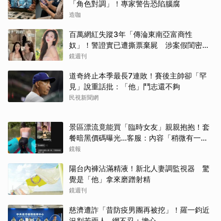
「角色對調」！專家警告恐陷腦腐
造咖
百萬網紅失蹤3年「傳淪東南亞富商性
奴」！警證實已遭撕票棄屍 涉案假閨密近
況曝光
鏡週刊
道奇終止本季最長7連敗！賽後主帥卻「罕
見」說重話批：「他」鬥志還不夠
民視新聞網
景區漂流竟能買「臨時女友」親親抱抱！套
餐暗黑價碼曝光…客服：內容「稍微有一點
尺度」
鏡報
陽台內褲沾滿精液！新北人妻調監視器 驚
覺是「他」拿來磨蹭射精
鏡週刊
慈濟遭詐「昔防疫男團再被挖」！羅一鈞近
況判若兩人…網不忍：擔心