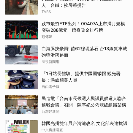
人 台鐵：挨辱將提告
TVBS
跌市最夯ETF出列！00407A上市滿月規模
突破288億元 躋身吸金排行榜
觀傳媒
白海豚挾豪雨! 苗62線現落石 台13線貨車載
砲彈滑落路面
民視新聞網
「1日站長體驗」提供中國國徽帽 觀光署
長：懲處相關人員
自由電子報
民進黨「台南市長候選人與議員候選人聯合
選戰會議」召開 陳亭妃公佈競總組織架構
台灣好新聞
韓國光州雙年展台灣遭改名 文化部表達抗議
中央廣播電臺