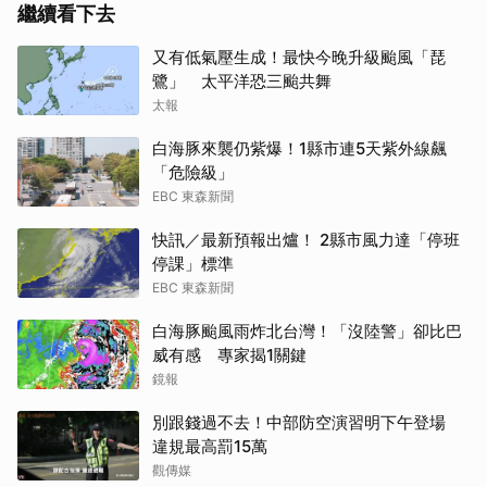
繼續看下去
又有低氣壓生成！最快今晚升級颱風「琵
鷺」 太平洋恐三颱共舞
太報
白海豚來襲仍紫爆！1縣市連5天紫外線飆
「危險級」
EBC 東森新聞
快訊／最新預報出爐！ 2縣市風力達「停班
停課」標準
EBC 東森新聞
白海豚颱風雨炸北台灣！「沒陸警」卻比巴
威有感 專家揭1關鍵
鏡報
別跟錢過不去！中部防空演習明下午登場
違規最高罰15萬
觀傳媒