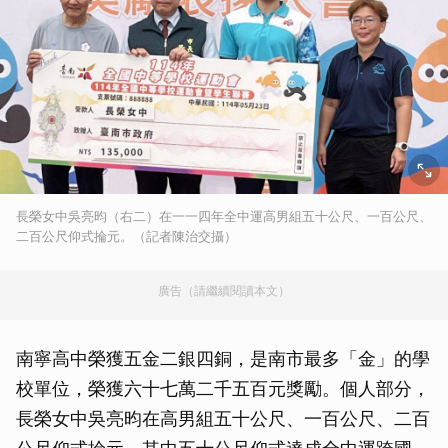
長榮女中吳亮昀（右二）在一一四年全中運高男組五十公尺、一百公尺、
二百公尺仰式掄元。（記者陳治交攝）
廣告（請繼續閱讀本文）
南寧高中榮獲五金二銀四銅，是南市最多「金」的學
校單位，榮獲六十七萬二千五百元獎勵。個人部分，
長榮女中吳亮昀在高男組五十公尺、一百公尺、二百