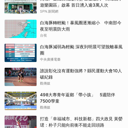
遊樂園區」啟幕 首日湧入逾3萬人次
SPN.新聞網
白海豚轉輕颱！暴風圈逐漸縮小 中南部今
夜至明晨防大雨
台視
白海豚減弱為輕颱 深夜到明晨可望脫離暴風
圈
中央廣播電臺
誰說彰化沒有運動強將？縣民運動大會10人
破紀錄
觀傳媒
498大專青年返鄉「帶小孩」 5週陪伴
7500學童
觀傳媒
打造「幸福城市、科技新都」四大政見 黃嫈
珺：朴子只能向前衝不能走回頭路