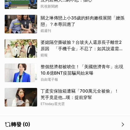
民視新聞網
關之琳傳戀上小35歲的鮮肉嫩模展開「嬤孫
戀」？本尊回應了
鏡週刊
婆媳隔空撕破臉？台玻夫人還原長子離世2
原因 「手機千金」不忍了：如其說還需要
離開嗎？
鏡報
整個慈濟都被唬住！「美國慈濟青年」出現
10.6億BNT疫苗騙局始末曝
自由電子報
丁柔安保險箱遭竊「700萬元全被偷」！
兇手竟是他...嘆：提前穿幫
ETtoday星光雲
轉發 (0)