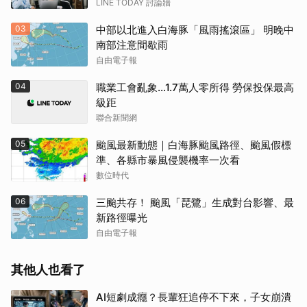
LINE TODAY 討論牆
03
中部以北進入白海豚「風雨搖滾區」 明晚中
南部注意間歇雨
自由電子報
04
職業工會亂象…1.7萬人零所得 勞保投保最高
級距
聯合新聞網
05
颱風最新動態｜白海豚颱風路徑、颱風假標
準、各縣市暴風侵襲機率一次看
數位時代
06
三颱共存！ 颱風「琵鷺」生成對台影響、最
新路徑曝光
自由電子報
其他人也看了
AI短劇成癮？長輩狂追停不下來，子女崩潰