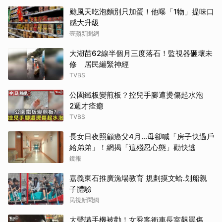
颱風天吃泡麵別只加蛋！他曝「1物」提味口
感大升級
壹蘋新聞網
大湖苗62線半個月三度落石！監視器砸壞未
修 居民繃緊神經
TVBS
公園鐵板變煎板？控兒手腳遭燙傷起水泡
2週才痊癒
TVBS
長女日夜照顧癌父4月…母卻喊「房子快過戶
給弟弟」！網揭「這殘忍心態」勸快逃
鏡報
嘉義東石推廣漁場教育 規劃摸文蛤.划船親
子體驗
民視新聞網
大聲講手機被勸！女乘客衝車長室飆罵傷