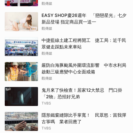
觀傳媒
EASY SHOP慶26週年 「戀戀星光」七夕
新品登場 指定商品買一送一
觀傳媒
中捷藍線土建工程將開工 捷工局：近千民
眾健走踩點未來車站
觀傳媒
嚴防白海豚颱風外圍環流影響 中市水利局
啟動三級應變中心全面戒備
觀傳媒
鬼月來了快檢查！居家12大禁忌 門口掛
「2物」恐招好兄弟
TVBS
隱形鐵窗縫隙比手掌寬！ 民眾怒：當我彈
古箏嗎 業者回應了
TVBS