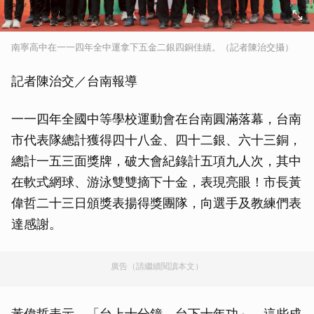
南寧高中在一一四年全中運拿下五金二銀四銅佳績。（記者陳治交攝）
記者陳治交／台南報導
一一四年全國中等學校運動會在台南圓滿落幕，台南
市代表隊總計獲得四十八金、四十二銀、六十三銅，
總計一五三面獎牌，破大會紀錄計五項九人次，其中
在軟式網球、游泳雙雙摘下十金，表現亮眼！市長黃
偉哲二十三日頒獎表揚得獎團隊，向選手及教練們表
達感謝。
廣告（請繼續閱讀本文）
黃偉哲表示，「台上十分鐘，台下十年功」，這些成