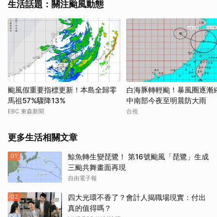
生活話題：關注颱風動態
颱風假重要指標更新！本島全歸零
白海豚轉輕颱！暴風圈逐
馬祖57%驟降13%
中南部今夜至明晨防大雨
EBC 東森新聞
台視
更多生活相關文章
01
鯨魚轉生變琵鷺！ 第16號颱風「琵鷺」生成
三颱共舞畫面再現
自由電子報
02
四大光環不香了？會計人揭職場現實：付出
真的值得嗎？