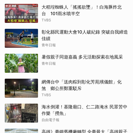
大稻埕蜘蛛人「搖搖欲墜」！白海豚炸北
台 101雨水噴半空
TVBS
彰化縣民運動大會10人破紀錄 突破自我締造
佳績
青年日報
暑假親子同遊嘉義 多元活動探索在地風采
青年日報
網傳台中「送肉粽到彰化芳苑殯儀館」化
煞 鄉公所鄭重駁斥
TVBS
海水倒灌！基隆廟口、仁二路淹水 民眾苦中
作樂「撈魚」
自由電子報
高雄》臺鐵舊機廠轉型 全臺最大「高雄親子