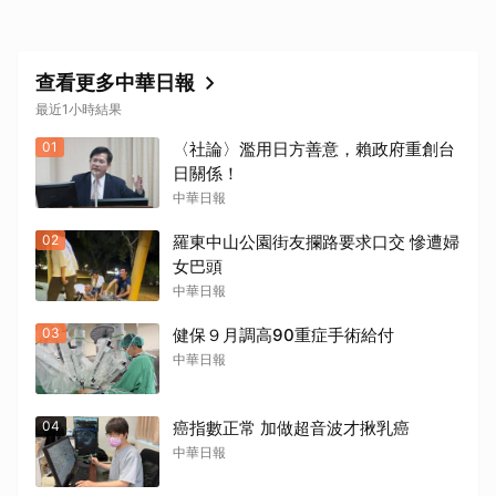
查看更多中華日報
最近1小時結果
01
〈社論〉濫用日方善意，賴政府重創台
日關係！
中華日報
02
羅東中山公園街友攔路要求口交 慘遭婦
女巴頭
中華日報
03
健保９月調高90重症手術給付
中華日報
04
癌指數正常 加做超音波才揪乳癌
中華日報