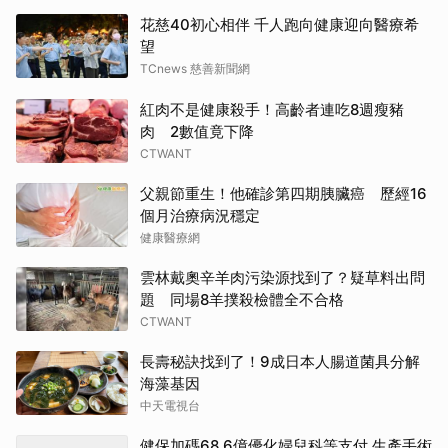
花慈40初心相伴 千人跑向健康迎向醫療希
望
TCnews 慈善新聞網
紅肉不是健康殺手！高齡者連吃8週瘦豬
肉 2數值竟下降
CTWANT
父親節重生！他確診第四期胰臟癌 歷經16
個月治療病況穩定
健康醫療網
雲林戴奧辛羊肉污染源找到了？疑草料出問
題 同場8羊撲殺檢體全不合格
CTWANT
長壽秘訣找到了！9成日本人腸道菌具分解
海藻基因
中天電視台
健保加碼68.6億優化婦兒科等支付 生產手術