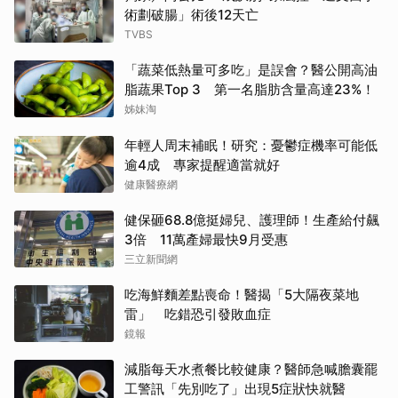
術劃破腸」術後12天亡
TVBS
「蔬菜低熱量可多吃」是誤會？醫公開高油
脂蔬果Top 3 第一名脂肪含量高達23%！
姊妹淘
年輕人周末補眠！研究：憂鬱症機率可能低
逾4成 專家提醒適當就好
健康醫療網
健保砸68.8億挺婦兒、護理師！生產給付飆
3倍 11萬產婦最快9月受惠
三立新聞網
吃海鮮麵差點喪命！醫揭「5大隔夜菜地
雷」 吃錯恐引發敗血症
鏡報
減脂每天水煮餐比較健康？醫師急喊膽囊罷
工警訊「先別吃了」出現5症狀快就醫