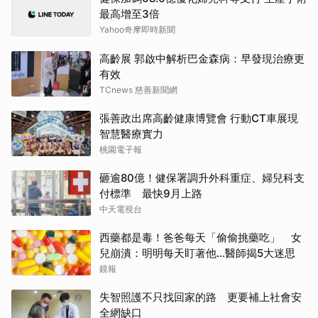
最高增至3倍
Yahoo奇摩即時新聞
高齡展 郭啟中解析巴金森病：早發現治療更
有效
TCnews 慈善新聞網
張善政出席高齡健康博覽會 行動CT車展現
智慧醫療實力
桃園電子報
砸逾80億！健保署調升外科重症、婦兒科支
付標準 最快9月上路
中天電視台
西藥都是毒！爸爸每天「偷偷挑藥吃」 女
兒崩潰：明明每天盯著他…醫師揭5大迷思
鏡報
失智照護不只找回家的路 更要補上社會安
全網缺口