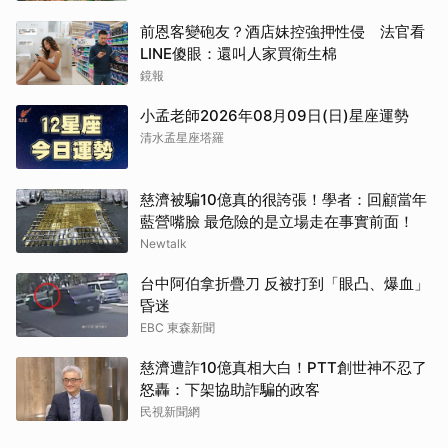
前恩客變砲友？酒店妹控強押性侵 法官看
LINE傻眼：還叫人家買衛生棉
鏡報
小孟老師2026年08月09日(日)星座運勢
清水孟星座塔羅
慈濟被騙10億真的很誇張！學者：回顧當年
藍營嘴臉 最危險的是立場走在事實前面！
Newtalk
台中阿伯拿折疊刀 反被打到「眼凸、爆血」
昏迷
EBC 東森新聞
慈濟遭詐10億真相大白！PTT創世神不忍了
怒轟：下架協助詐騙的政客
民視新聞網