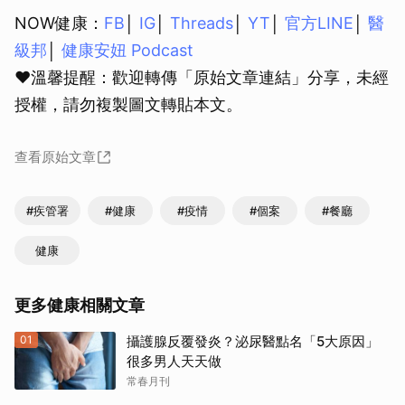
NOW健康：
FB
│
IG
│
Threads
│
YT
│
官方LINE
│
醫
級邦
│
健康安妞 Podcast
❤溫馨提醒：歡迎轉傳「原始文章連結」分享，未經
授權，請勿複製圖文轉貼本文。
查看原始文章
#疾管署
#健康
#疫情
#個案
#餐廳
健康
更多健康相關文章
01
攝護腺反覆發炎？泌尿醫點名「5大原因」
很多男人天天做
常春月刊