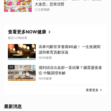
大迷思」恐害洗腎
三立新聞網
查看更多NOW健康
最近1小時結果
01
高希均辭世享耆壽90歲！ 一生推廣閱
讀與教育貢獻深遠
NOW健康
02
撞到頭沒出血卻一直頭暈？腦震盪後遺
症 中醫調理有解
NOW健康
查看更多
最新消息