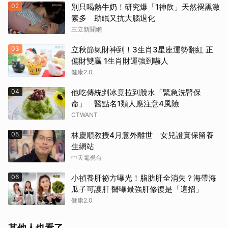
02
別只喝熱牛奶！研究爆「1神飲」天然褪黑激
素多 助眠又抗大腦退化
三立新聞網
03
立秋節氣財神到！3生肖3星座運勢翻紅 正
偏財雙贏 1生肖財運強到嚇人
健康2.0
04
他吃傳統剉冰竟拉到脫水「緊急洗腎保
命」 醫點名1類人應注意4風險
CTWANT
05
林慶順教授4月意外離世 女兒證實保留養
生網站
中天電視台
06
小禎養肝祕方曝光！脂肪肝全消失？海帶海
瓜子可護肝 醫曝最強肝修復是「這招」
健康2.0
其他人也看了