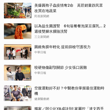
美爆圓孢子蟲疫情奪2命 萵苣銷量跌民眾
改買在地蔬菜
民視新聞網
以為益生菌護腎 6旬翁餐餐泡菜豆腐乳... 2
週後雙腳水腫險洗腎
三立新聞網
圓錐角膜年輕化 提前篩檢守護視力
中華日報
咬硬物傷顳顎關節 少女張口困難
中華日報
空腹運動好不好？中醫教你掌握最佳運動時
機
健康醫療網
獨家／阿公比YA成訣別! 家屬控「達文西手