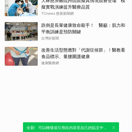
大林慈濟醫院跨院區擬真情境競賽登場 模
擬實戰演練提升醫療品質
TCnews 慈善新聞網
跌倒是長輩健康致命殺手！ 醫籲：肌力和
平衡訓練是預防關鍵
台灣好新聞
改善生活型態應對「代謝症候群」！醫教看
食品標示、量腰圍護健康
健康醫療網
全新體驗！一鍵引用此內容，透過發布貼
可以轉發或引用此內容至自己的貼文中，