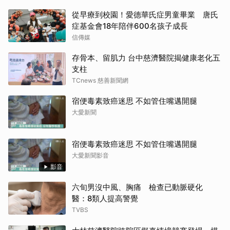
從早療到校園！愛德華氏症男童畢業 唐氏
症基金會18年陪伴600名孩子成長
信傳媒
存骨本、留肌力 台中慈濟醫院揭健康老化五
支柱
TCnews 慈善新聞網
宿便毒素致癌迷思 不如管住嘴邁開腿
大愛新聞
宿便毒素致癌迷思 不如管住嘴邁開腿
大愛新聞影音
影音
六旬男沒中風、胸痛 檢查已動脈硬化
醫：8類人提高警覺
TVBS