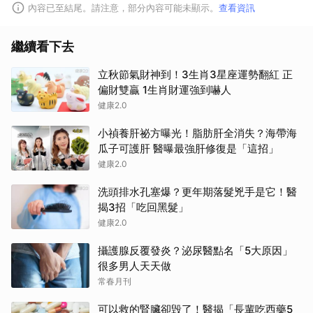
內容已至結尾。請注意，部分內容可能未顯示。
查看資訊
繼續看下去
立秋節氣財神到！3生肖3星座運勢翻紅 正
偏財雙贏 1生肖財運強到嚇人
健康2.0
小禎養肝祕方曝光！脂肪肝全消失？海帶海
瓜子可護肝 醫曝最強肝修復是「這招」
健康2.0
洗頭排水孔塞爆？更年期落髮兇手是它！醫
揭3招「吃回黑髮」
健康2.0
攝護腺反覆發炎？泌尿醫點名「5大原因」
很多男人天天做
常春月刊
可以救的腎臟卻毁了！醫揭「長輩吃西藥5