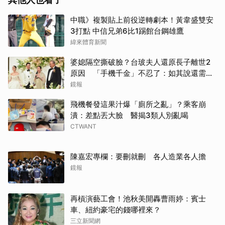
中職》複製貼上前役逆轉劇本！黃韋盛雙安
3打點 中信兄弟6比1踢館台鋼雄鷹
緯來體育新聞
婆媳隔空撕破臉？台玻夫人還原長子離世2
原因 「手機千金」不忍了：如其說還需要
離開嗎？
鏡報
飛機餐發這果汁爆「廁所之亂」？乘客崩
潰：差點丟大臉 醫揭3類人別亂喝
CTWANT
陳嘉宏專欄：要刪就刪 各人造業各人擔
鏡報
再槓演藝工會！池秋美開轟曹雨婷：賓士
車、紐約豪宅的錢哪裡來？
三立新聞網