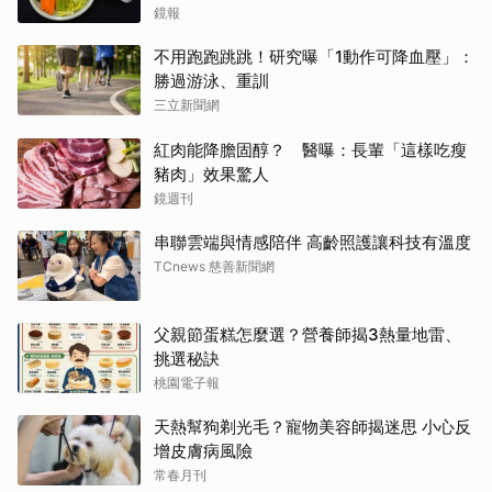
鏡報
不用跑跑跳跳！研究曝「1動作可降血壓」：
勝過游泳、重訓
三立新聞網
紅肉能降膽固醇？ 醫曝：長輩「這樣吃瘦
豬肉」效果驚人
鏡週刊
串聯雲端與情感陪伴 高齡照護讓科技有溫度
TCnews 慈善新聞網
父親節蛋糕怎麼選？營養師揭3熱量地雷、
挑選秘訣
桃園電子報
天熱幫狗剃光毛？寵物美容師揭迷思 小心反
增皮膚病風險
常春月刊