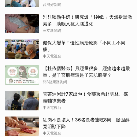
台灣好新聞
別只喝熱牛奶！研究爆「1神飲」天然褪黑激
素多 助眠又抗大腦退化
三立新聞網
健保大變革！慢性病治療將「不同工不同
酬」
中天電視台
【杜依儒醫師】月經量很多、經痛越來越嚴
重，是子宮肌瘤還是子宮肌腺症？
問8健康諮詢網
苦茶油累計7家出包！食藥署急赴雲林、嘉
義輔導業者
中天電視台
紅肉不是壞人！36名長者連吃8周 膽固醇
竟明顯下降
中天電視台