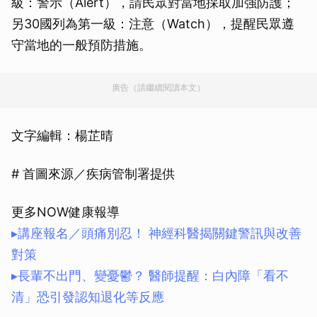
級：警示（Alert），請民眾對當地採取加強防護；
另30國列為第一級：注意（Watch），提醒民眾遵
守當地的一般預防措施。
廣告（請繼續閱讀本文）
文字編輯：楊芷晴
# 首圖來源／疾病管制署提供
更多NOW健康報導
▸講座報名／頭痛別忍！ 神經科醫揭關鍵警訊與改善
對策
▸長輩不出門、變憂鬱？ 醫師提醒：白內障「看不
清」恐引發認知退化等反應