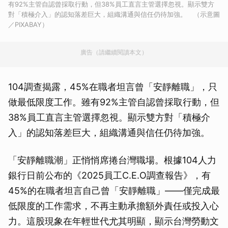
有92%主管自認曾採取行動，但38%員工直言主管選擇忽視。顯示雙方
對「積極介入」的認知落差巨大，組織溝通與信任仍待加強。 （示意圖
／PIXABAY）
廣告（請繼續閱讀本文）
104調查揭露，45%在職者坦言曾「安靜離職」，只
做最低限度工作。雖有92%主管自認曾採取行動，但
38%員工直言主管選擇忽視。顯示雙方對「積極介
入」的認知落差巨大，組織溝通與信任仍待加強。
「安靜離職潮」正悄悄席捲台灣職場。根據104人力
銀行日前公布的《2025員工C.E.O調查報告》，有
45%的在職者坦言自己曾「安靜離職」——僅完成最
低限度的工作需求，不再主動承擔額外責任或投入心
力。這股現象在年輕世代尤其明顯，顯示台灣勞動文