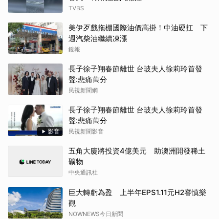
TVBS
美伊歹戲拖棚國際油價高掛！中油硬扛 下
週汽柴油繼續凍漲
鏡報
長子徐子翔春節離世 台玻夫人徐莉玲首發
聲:悲痛萬分
民視新聞網
長子徐子翔春節離世 台玻夫人徐莉玲首發
聲:悲痛萬分
影音
民視新聞影音
五角大廈將投資4億美元 助澳洲開發稀土
礦物
中央通訊社
巨大轉虧為盈 上半年EPS1.11元H2審慎樂
觀
NOWNEWS今日新聞