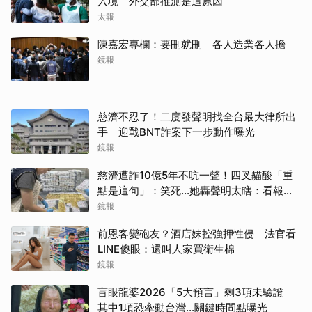
入境 外交部推測是這原因
太報
陳嘉宏專欄：要刪就刪 各人造業各人擔
鏡報
慈濟不忍了！二度發聲明找全台最大律所出
手 迎戰BNT詐案下一步動作曝光
鏡報
慈濟遭詐10億5年不吭一聲！四叉貓酸「重
點是這句」：笑死...她轟聲明太瞎：看報紙
才知被騙
鏡報
前恩客變砲友？酒店妹控強押性侵 法官看
LINE傻眼：還叫人家買衛生棉
鏡報
盲眼龍婆2026「5大預言」剩3項未驗證
其中1項恐牽動台灣...關鍵時間點曝光