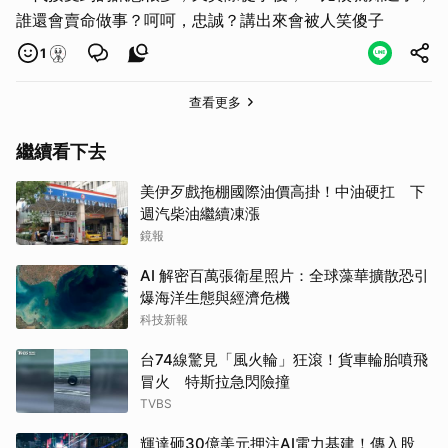
誰還會賣命做事？呵呵，忠誠？講出來會被人笑傻子
1
查看更多
繼續看下去
美伊歹戲拖棚國際油價高掛！中油硬扛 下
週汽柴油繼續凍漲
鏡報
AI 解密百萬張衛星照片：全球藻華擴散恐引
爆海洋生態與經濟危機
科技新報
台74線驚見「風火輪」狂滾！貨車輪胎噴飛
冒火 特斯拉急閃險撞
TVBS
輝達砸30億美元押注AI電力基建！傳入股