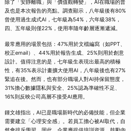
除了「安靜離職」與「價值觀轉變」，AI在職場的普
及也是本次報告的亮點。調查顯示，八年級後有80%
曾使用過生成式AI，七年級為54%，六年級38%，
四、五年級則僅22%，使用率隨年齡層逐漸遞減。
最常應用的場景包括：47%用於文檔編寫（如PPT、
校正email）、44%用於報告生成、25%則用於創意
設計。值得注意的是，七年級生表現出最高的積極
性，有35%表示計畫擴大使用AI，八年級後也有27%
緊追在後。然而，也有部分職場人對AI持保留態度，
31%擔心數據隱私與安全、25%認為準確性不足、
16%則反映公司高層不接受AI應用。
鍾文雄指出，AI已是職場新時代的必備技能，但企業
需要建立「心理安全感」。若員工擔心被AI取代，自
然會排斥學習。因此，企業應提供培訓資源、鼓勵內