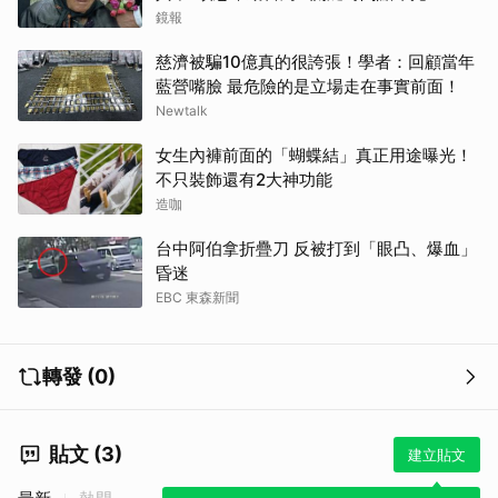
鏡報
慈濟被騙10億真的很誇張！學者：回顧當年
藍營嘴臉 最危險的是立場走在事實前面！
Newtalk
女生內褲前面的「蝴蝶結」真正用途曝光！
不只裝飾還有2大神功能
造咖
台中阿伯拿折疊刀 反被打到「眼凸、爆血」
取消
昏迷
EBC 東森新聞
轉發 (0)
貼文 (3)
建立貼文