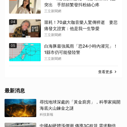
突出 手部頻繁發抖粉絲心疼
三立新聞網
04
噩耗！70歲大咖音樂人驚傳猝逝 妻悲
痛發文證實：他是我一生摯愛
三立新聞網
05
白海豚最強風雨「恐24小時內灌完」！
1縣市仍可能發陸警
三立新聞網
查看更多
最新消息
尋找地球深處的「黃金廚房」，科學家揭開
海底火山鍊金之謎
科技新報
中國AI硬體漲價潮 傳導3C租賃 需求翻倍