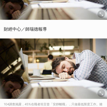
財經中心／師瑞德報導
104調查揭露，45%在職者坦言曾「安靜離職」，只做最低限度工作。雖