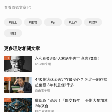
查看原始文章
#員工
#主管
#ai
#工作
#安靜
理財
更多理財相關文章
01
永和豆漿創始人林炳生去世 享壽70歲！
anue鉅亨網
02
440萬退休金丟定存最安心？ 阿北一刷存摺
超傻眼 3年利息僅1千多
自由電子報
03
攏係為了晶片！「斷交19年」 哥斯大黎加連
2年來台
EBC 東森新聞