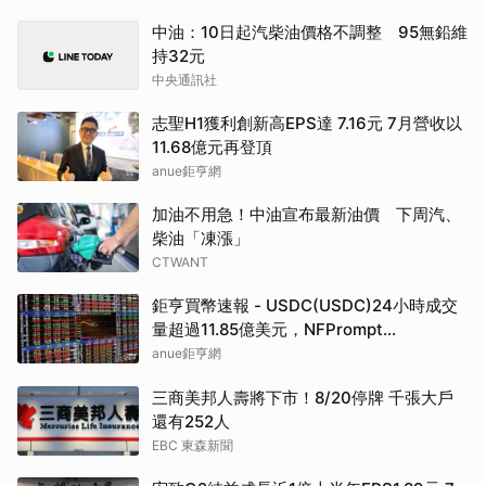
中油：10日起汽柴油價格不調整 95無鉛維
持32元
中央通訊社
志聖H1獲利創新高EPS達 7.16元 7月營收以
11.68億元再登頂
anue鉅亨網
加油不用急！中油宣布最新油價 下周汽、
柴油「凍漲」
CTWANT
鉅亨買幣速報 - USDC(USDC)24小時成交
量超過11.85億美元，NFPrompt
Token(NFP)24小時漲幅達66.2%
anue鉅亨網
三商美邦人壽將下市！8/20停牌 千張大戶
還有252人
EBC 東森新聞