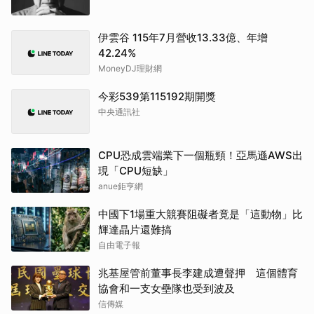
伊雲谷 115年7月營收13.33億、年增
42.24%
MoneyDJ理財網
今彩539第115192期開獎
中央通訊社
CPU恐成雲端業下一個瓶頸！亞馬遜AWS出
現「CPU短缺」
anue鉅亨網
中國下1場重大競賽阻礙者竟是「這動物」比
輝達晶片還難搞
自由電子報
兆基屋管前董事長李建成遭聲押 這個體育
協會和一支女壘隊也受到波及
信傳媒