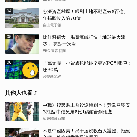
04
慈濟資產雄厚！帳列土地不動產破8百億、
年捐贈收入逾70億
自由電子報
05
比竹科還大！馬斯克喊打造「地球最大建
築」 亮點一次看
EBC 東森新聞
06
「萬元股」小資族也能碰？專家PO對帳單：
賺30萬
民視新聞網
其他人也看了
中職》複製貼上前役逆轉劇本！黃韋盛雙安
3打點 中信兄弟6比1踢館台鋼雄鷹
緯來體育新聞
不是中國因素！烏干達沒收台人護照、拒絕