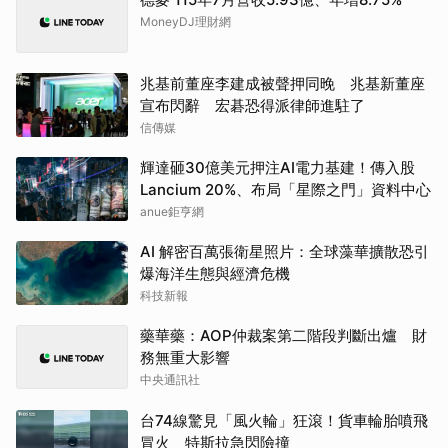
MoneyDJ理財網
兆基前董座李建成被聲押同晚 兆基新董座
宣布閃辭 宏碁恐得派律師進駐了
信傳媒
輝達砸30億美元押注AI電力基建！傳入股
Lancium 20%、布局「星際之門」資料中心
anue鉅亨網
AI 解密百萬張衛星照片：全球藻華擴散恐引
爆海洋生態與經濟危機
科技新報
藥華藥：AOP仲裁案第二階段判斷出爐 財
務無重大影響
中央通訊社
台74線驚見「風火輪」狂滾！貨車輪胎噴飛
冒火 特斯拉急閃險撞