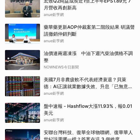
宏致Q2純益成長近1倍上半年EPS1.89元 7
月營收再創新高
anue鉅亨網
藥華藥更新AOP仲裁案第二階段結果 研議聲
請撤銷仲銷判斷
anue鉅亨網
油價連兩週凍漲 中油下週汽柴油價格不調
整
NOWNEWS今日新聞
美國7月非農疲軟不代表經濟衰退？貝萊
德：AI正讓就業數據失效、升息「已無意
義」
anue鉅亨網
盤中速報 - Hashflow大漲11.93%，報0.01
美元
anue鉅亨網
安聯台灣科技、復華全球物聯網、復華華人
世紀該選哪一檔？答案在這 3 個維度