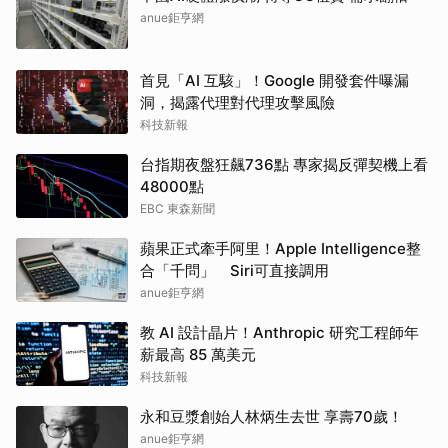
anue鉅亨網
首見「AI 互駭」！Google 開發套件曝漏
洞，揭露代理對代理攻擊風險
科技新報
台指期夜盤狂飆736點 專家揭反彈契機上看
48000點
EBC 東森新聞
蘋果正式牽手阿里！Apple Intelligence整
合「千問」 Siri可直接調用
anue鉅亨網
教 AI 設計晶片！Anthropic 研究工程師年
薪最高 85 萬美元
科技新報
永和豆漿創始人林炳生去世 享壽70歲！
anue鉅亨網