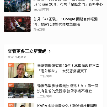
Lancium 20%、布局「星際之門」資料中心
anue鉅亨網
首見「AI 互駭」！Google 開發套件曝漏
洞，揭露代理對代理攻擊風險
科技新報
查看更多三立新聞網
最近1小時結果
01
奉獻醫學研究逾40年！林慶順教授不幸
「意外離世」 女兒悲痛證實了
三立新聞網
02
爺推孫散步慘遭無照撞死！女：第一個
沒有爸爸的父親節 控肇事者不道歉
三立新聞網
03
KARA成員健康惡化！確診頸椎椎間盤