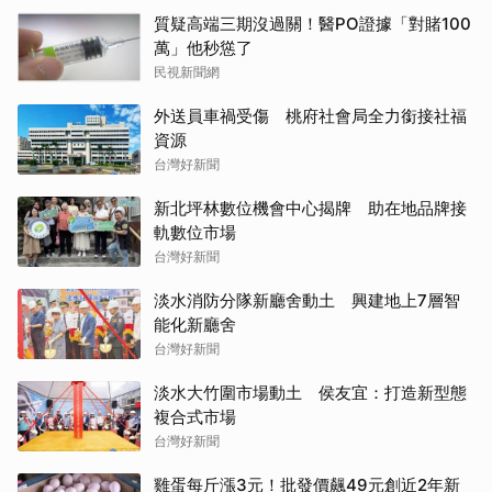
質疑高端三期沒過關！醫PO證據「對賭100
萬」他秒慫了
民視新聞網
外送員車禍受傷 桃府社會局全力銜接社福
資源
台灣好新聞
新北坪林數位機會中心揭牌 助在地品牌接
軌數位市場
台灣好新聞
淡水消防分隊新廳舍動土 興建地上7層智
能化新廳舍
台灣好新聞
淡水大竹圍市場動土 侯友宜：打造新型態
複合式市場
台灣好新聞
雞蛋每斤漲3元！批發價飆49元創近2年新