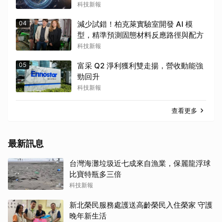
科技新報
04
減少試錯！柏克萊實驗室開發 AI 模
型，精準預測固態材料反應路徑與配方
科技新報
05
富采 Q2 淨利獲利雙走揚，營收動能強
勁回升
科技新報
查看更多
最新訊息
台灣海灘垃圾近七成來自漁業，保麗龍浮球
比寶特瓶多三倍
科技新報
新北榮民服務處護送高齡榮民入住榮家 守護
晚年新生活