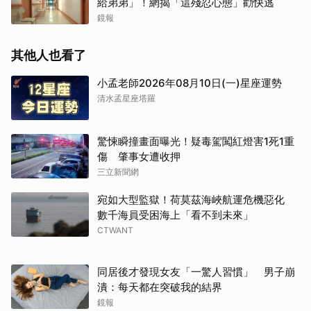
給弟弟」！網揭「這殘忍心態」勸快逃
鏡報
其他人也看了
小孟老師2026年08月10日(一)星座運勢
清水孟星座塔羅
驚悚瞬撞畫面曝光！疑毒駕闖紅燈害1死1重
傷 肇事女遭收押
三立新聞網
宛如大型監獄！荷莫茲海峽航運危機惡化
數千海員受困海上「看不到未來」
CTWANT
取消
同居後才發現女友「一驚人習慣」 男子崩
潰：每天都在突破我的結界
鏡報