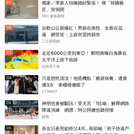
01
獨家／準新人拍嘸婚紗緊張！ 傳「韓國藝
匠」突倒閉
EBC 東森新聞
02
合歡山公廁爆紅！男廁在南投、女廁在花
蓮 網苦笑：上廁所需跨縣市
三立新聞網
03
走近6000公里到東亞！ 鄭明典曝白海豚在
太平洋上留下痕跡
自由電子報
04
只是想吃清淡！他搭機點「糖尿病餐」遭廣
播3次 衝櫃檯傻眼了
CTWANT
05
神明也會被斷訊！受天宮「1比喻」解釋網路
降速演練 網讚：阿公阿嬤也聽得懂
鏡報
06
長女日夜照顧癌父4月…母卻喊「房子快過戶