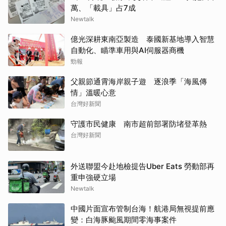
萬、「載具」占7成
Newtalk
億光深耕東南亞製造 泰國新基地導入智慧
自動化、瞄準車用與AI伺服器商機
勁報
父親節通霄海岸親子遊 逐浪季「海風傳
情」溫暖心意
台灣好新聞
守護市民健康 南市超前部署防堵登革熱
台灣好新聞
外送聯盟今赴地檢提告Uber Eats 勞動部再
重申強硬立場
Newtalk
中國片面宣布管制台海！航港局無視提前應
變：白海豚颱風期間零海事案件