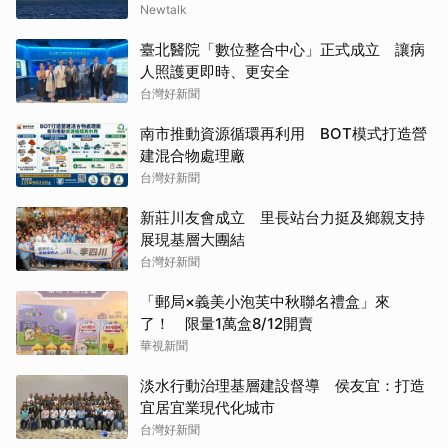
Newtalk
臺北醫院「數位整合中心」正式成立 讓病
人照護更即時、更安全
台灣好新聞
南市推動資源循環再利用 BOT模式打造營
建混合物處理廠
台灣好新聞
新莊川友會成立 里長站台力挺及鄉親支持
展現基層大團結
台灣好新聞
「郵局×義美小泡芙中秋聯名禮盒」來
了！ 限量1萬盒8/12開賣
華視新聞
淡水行動治理基層建設督導 侯友宜：打造
宜居宜業現代化城市
台灣好新聞