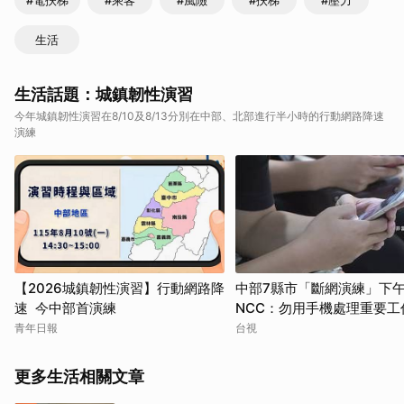
#電扶梯
#乘客
#風險
#扶梯
#壓力
生活
生活話題：城鎮韌性演習
今年城鎮韌性演習在8/10及8/13分別在中部、北部進行半小時的行動網路降速
演練
【2026城鎮韌性演習】行動網路降
中部7縣市「斷網演練」下
速 今中部首演練
NCC：勿用手機處理重要工
青年日報
台視
更多生活相關文章