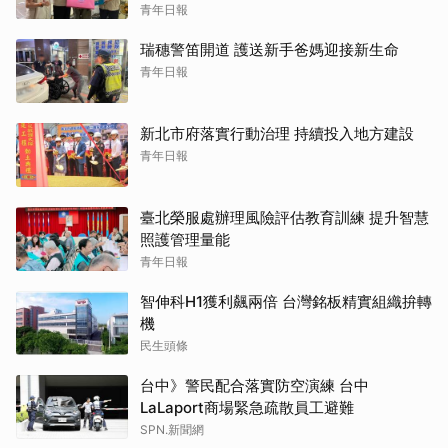
青年日報
瑞穗警笛開道 護送新手爸媽迎接新生命
青年日報
新北市府落實行動治理 持續投入地方建設
青年日報
臺北榮服處辦理風險評估教育訓練 提升智慧
照護管理量能
青年日報
智伸科H1獲利飆兩倍 台灣銘板精實組織拚轉
機
民生頭條
台中》警民配合落實防空演練 台中
LaLaport商場緊急疏散員工避難
SPN.新聞網