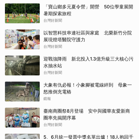
「寶山鄉多元夏令營」開營 50位學童展開
暑期探索旅程
台灣好新聞
以智慧科技串連社區與家庭 北榮新竹分院
展現燈塔醫院守護力
台灣好新聞
迎戰強降雨 新北投入1.3億升級三大核心污
水抽水站
台灣好新聞
大象有仇必報！小象腳被電線絆到 母象一
怒推倒充電樁
鏡報
臺南商圈祭8月登場 安中與國華友愛新商
圈率先揭開序幕
台灣好新聞
5、6月統一發票中獎名單出爐！18人抱回千