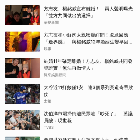
方志友、楊銘威宣布離婚！ 兩人聲明曝光
「雙方共同做出的選擇」
華視新聞
方志友和小鮮肉太親密爆緋聞！尷尬回應
「邊界感」 與楊銘威12年婚姻生變早因
「這問題」洩端倪
鏡報
結婚11年確定離婚！方志友、楊銘威共同發
聲證實「無法再做情人」
緯來娛樂新聞
大谷近11打數僅1安 連3個系列賽道奇吞敗
仗
太報
沈伯洋市場掃街遭民眾嗆「吵死了」 藍議
員酸：現世報
TVBS
豪門世家活在眾人注視下壓力大 他崩潰