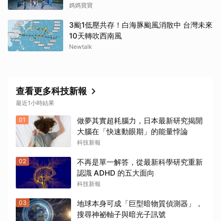
法規先看懂
媽媽寶寶
3颱1低壓共存！白海豚颱風消散中 台灣未來
10天轉吹西南風
Newtalk
查看更多科技新報
最近1小時結果
01
做夢其實超耗腦力，日本最新研究揭開
大腦在「快速動眼期」的能量悖論
科技新報
02
不再是單一解答，從最新科學研究重新
認識 ADHD 的五大面向
科技新報
03
地球本身可成「巨型暗物質偵測器」，
搜尋神祕軸子與暗光子訊號