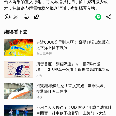
倒因為果的置入行銷，商人為追求利潤，偷工減料減少成
本，把輸送帶跟電扶梯的概念混淆，劣幣驅逐良幣。
3
繼續看下去
走近6000公里到東亞！ 鄭明典曝白海豚在
太平洋上留下痕跡
自由電子報
演習首度「網路降速」今中部7縣市登
場 3大變革一次看！違規最高罰15萬元
太報
搭雙鐵.飛機注意！首度實施「斷網演練」
交通部叮嚀三件事
台視
不用再天天接送了！UD 首款 14 歲合法電輔
車開賣，帥車孩子搶著騎，上路前 5 大安全