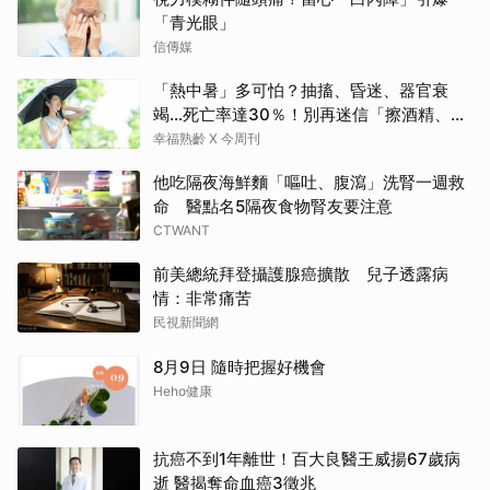
「青光眼」
信傳媒
「熱中暑」多可怕？抽搐、昏迷、器官衰
竭…死亡率達30％！別再迷信「擦酒精、吃
退燒藥」，5招才能真救命
幸福熟齡 X 今周刊
他吃隔夜海鮮麵「嘔吐、腹瀉」洗腎一週救
命 醫點名5隔夜食物腎友要注意
CTWANT
前美總統拜登攝護腺癌擴散 兒子透露病
情：非常痛苦
民視新聞網
8月9日 隨時把握好機會
Heho健康
抗癌不到1年離世！百大良醫王威揚67歲病
逝 醫揭奪命血癌3徵兆