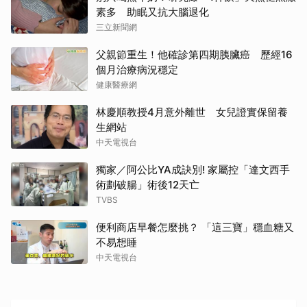
素多 助眠又抗大腦退化
三立新聞網
父親節重生！他確診第四期胰臟癌 歷經16
個月治療病況穩定
健康醫療網
林慶順教授4月意外離世 女兒證實保留養
生網站
中天電視台
獨家／阿公比YA成訣別! 家屬控「達文西手
術劃破腸」術後12天亡
TVBS
便利商店早餐怎麼挑？ 「這三寶」穩血糖又
不易想睡
中天電視台