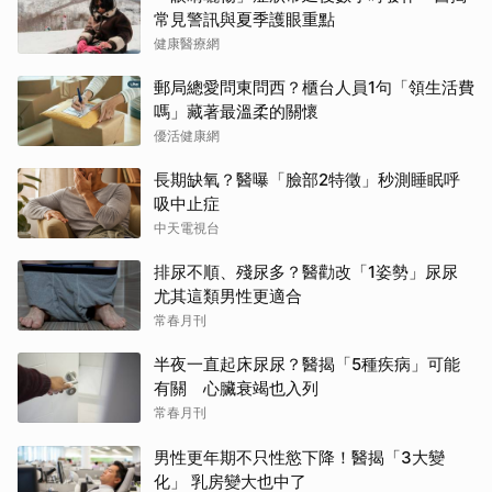
常見警訊與夏季護眼重點
健康醫療網
郵局總愛問東問西？櫃台人員1句「領生活費
嗎」藏著最溫柔的關懷
優活健康網
長期缺氧？醫曝「臉部2特徵」秒測睡眠呼
吸中止症
中天電視台
排尿不順、殘尿多？醫勸改「1姿勢」尿尿
尤其這類男性更適合
常春月刊
半夜一直起床尿尿？醫揭「5種疾病」可能
有關 心臟衰竭也入列
常春月刊
男性更年期不只性慾下降！醫揭「3大變
化」 乳房變大也中了