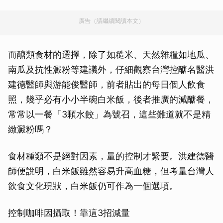
廣告（請繼續閱讀本文）
而醣類食材的選擇，除了如糙米、天然雜糧如地瓜、
南瓜及抗性澱粉等建議外，仔細觀察台灣控醣名醫洪
建德醫師與游能俊醫師，前者貼出的每日個人飲食
照，幾乎必有小小半碗白米飯，後者推廣的減醣餐，
常常以一餐「3顆水餃」為號召，這些難道就不是精
緻澱粉嗎？
食材種類不是絕對因素，量的控制才緊要。洪建德醫
師便說明，白米飯雖然容易升高血糖，但考量台灣人
飲食文化現狀，白米飯仍可作為一個選項。
控制咖啡因攝取！靠這3招減量