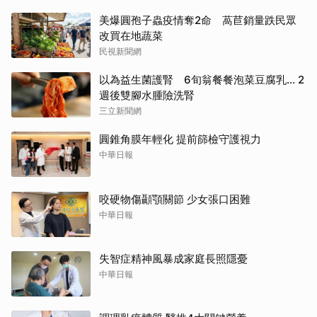
美爆圓孢子蟲疫情奪2命 萵苣銷量跌民眾
改買在地蔬菜
民視新聞網
以為益生菌護腎 6旬翁餐餐泡菜豆腐乳... 2
週後雙腳水腫險洗腎
三立新聞網
圓錐角膜年輕化 提前篩檢守護視力
中華日報
咬硬物傷顳顎關節 少女張口困難
中華日報
失智症精神風暴成家庭長照隱憂
中華日報