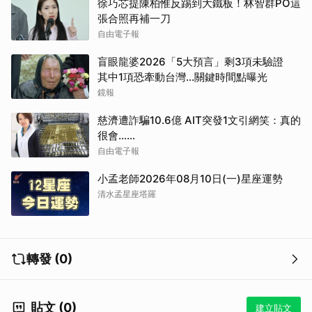
徐巧芯提陳柏惟反踢到大鐵板！林智群PO這
張合照再補一刀
自由電子報
盲眼龍婆2026「5大預言」剩3項未驗證
其中1項恐牽動台灣...關鍵時間點曝光
鏡報
慈濟遭詐騙10.6億 AIT突發1文引網笑：真的
很會……
自由電子報
小孟老師2026年08月10日(一)星座運勢
清水孟星座塔羅
轉發 (0)
貼文 (0)
建立貼文