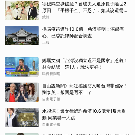
婆媳隔空撕破臉？台玻夫人還原長子離世2
原因 「手機千金」不忍了：如其說還需要
離開嗎？
鏡報
採購疫苗遭詐10.6億 慈濟聲明：深感痛
心、已委託律師配合調查
上報
鄭麗文稱「台灣沒獨立過不是國家」惹義！
林金結認「這1人」說法更好！
民視新聞網
自由說新聞》藍狂擋國防又嗆台灣非國家！
劉泰英：叛國是選不上了
自由電子報
水很深！爆女律師詐慈濟10.6億元1反常舉
動 同業嚇一大跳
自由電子報