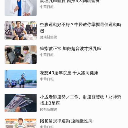
調理乳癌體質 醫推4大關鍵營養
中華日報
空腹運動好不好？中醫教你掌握最佳運動時
機
健康醫療網
癌指數正常 加做超音波才揪乳癌
中華日報
花慈40週年院慶 千人跑向健康
中華日報
小孟老師運勢／工作、財運雙豐收！財神爺
找上3星座
民視新聞網
陪爸爸規律運動 遠離慢性病
中華日報