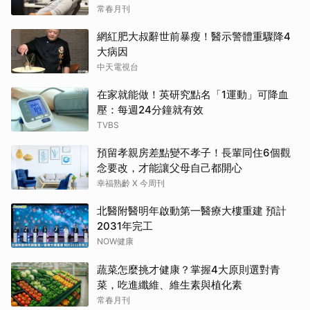
常春月刊
網紅肥大叔辭世前暴瘦！醫示警體重驟降4
大病因
中天電視台
在家就能做！英研究點名「1運動」可降血
壓：每週24分鐘就有效
TVBS
預留孝親房差點變不孝子！長輩同住6個觀
念要改，才能讓父母自己都開心
幸福熟齡 X 今周刊
北醫附醫明年啟動第一醫療大樓重建 預計
2031年完工
NOW健康
蔬菜怎麼挑才健康？掌握4大原則選對青
菜，吃進纖維、維生素與植化素
常春月刊