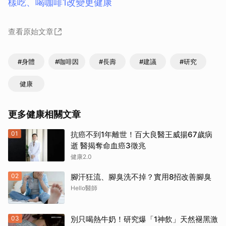
樣吃、喝咖啡1改變更健康
查看原始文章
#身體
#咖啡因
#長壽
#建議
#研究
健康
更多健康相關文章
01
抗癌不到1年離世！百大良醫王威揚67歲病
逝 醫揭奪命血癌3徵兆
健康2.0
02
腳汗狂流、腳臭洗不掉？實用8招改善腳臭
Hello醫師
03
別只喝熱牛奶！研究爆「1神飲」天然褪黑激