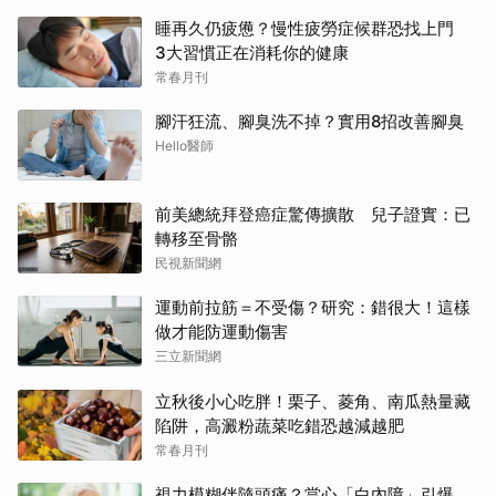
睡再久仍疲憊？慢性疲勞症候群恐找上門
3大習慣正在消耗你的健康
常春月刊
腳汗狂流、腳臭洗不掉？實用8招改善腳臭
Hello醫師
前美總統拜登癌症驚傳擴散 兒子證實：已
轉移至骨骼
民視新聞網
運動前拉筋＝不受傷？研究：錯很大！這樣
做才能防運動傷害
三立新聞網
立秋後小心吃胖！栗子、菱角、南瓜熱量藏
陷阱，高澱粉蔬菜吃錯恐越減越肥
常春月刊
視力模糊伴隨頭痛？當心「白內障」引爆