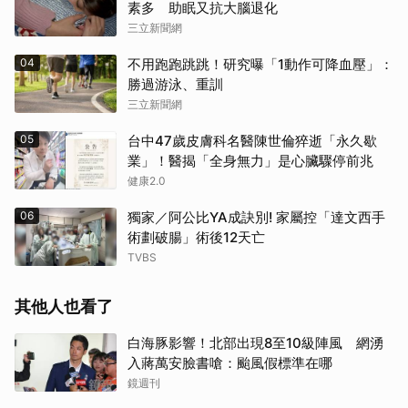
素多 助眠又抗大腦退化
三立新聞網
04
不用跑跑跳跳！研究曝「1動作可降血壓」：
勝過游泳、重訓
三立新聞網
05
台中47歲皮膚科名醫陳世倫猝逝「永久歇
業」！醫揭「全身無力」是心臟驟停前兆
取消
健康2.0
06
獨家／阿公比YA成訣別! 家屬控「達文西手
術劃破腸」術後12天亡
TVBS
其他人也看了
白海豚影響！北部出現8至10級陣風 網湧
入蔣萬安臉書嗆：颱風假標準在哪
鏡週刊