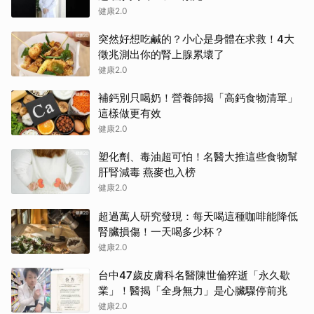
健康2.0
突然好想吃鹹的？小心是身體在求救！4大
徵兆測出你的腎上腺累壞了
健康2.0
補鈣別只喝奶！營養師揭「高鈣食物清單」
這樣做更有效
健康2.0
塑化劑、毒油超可怕！名醫大推這些食物幫
肝腎減毒 燕麥也入榜
健康2.0
超過萬人研究發現：每天喝這種咖啡能降低
腎臟損傷！一天喝多少杯？
健康2.0
台中47歲皮膚科名醫陳世倫猝逝「永久歇
業」！醫揭「全身無力」是心臟驟停前兆
健康2.0