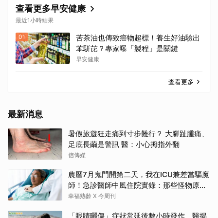
查看更多早安健康
最近1小時結果
01
苦茶油也傳致癌物超標！養生好油驗出
苯駢芘？專家曝「製程」是關鍵
早安健康
查看更多
最新消息
暑假旅遊狂走痛到寸步難行？ 大腳趾腫痛、
足底長繭是警訊 醫：小心拇指外翻
信傳媒
農曆7月鬼門開第二天，我在ICU兼差當驅魔
師！急診醫師中風住院實錄：那些怪物原來
叫譫妄
幸福熟齡 X 今周刊
「眼睛曬傷」症狀常延後數小時發作 醫揭