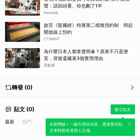
聲：請回頭看、你也刪了1半
Newtalk
故宮《龍藏經》特展第二檔推預約制 明起
開放線上預約
CTWANT
為什麼日本人都拿透明傘？原來不只是便
宜，背後還藏著3個實用理由
景點家
轉發 (0)
貼文 (0)
建立貼文
最新
熱門
全新體驗！一鍵引用此內容，透過發布貼
文來輕鬆表達個人立場。