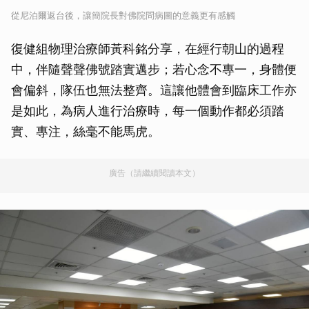
從尼泊爾返台後，讓簡院長對佛院問病圖的意義更有感觸
復健組物理治療師黃科銘分享，在經行朝山的過程
中，伴隨聲聲佛號踏實邁步；若心念不專一，身體便
會偏斜，隊伍也無法整齊。這讓他體會到臨床工作亦
是如此，為病人進行治療時，每一個動作都必須踏
實、專注，絲毫不能馬虎。
廣告（請繼續閱讀本文）