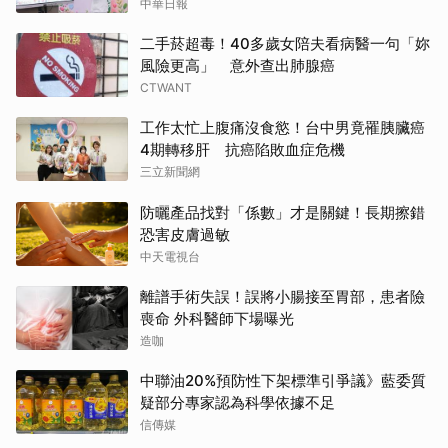
中華日報
二手菸超毒！40多歲女陪夫看病醫一句「妳
風險更高」 意外查出肺腺癌
CTWANT
工作太忙上腹痛沒食慾！台中男竟罹胰臟癌
4期轉移肝 抗癌陷敗血症危機
三立新聞網
防曬產品找對「係數」才是關鍵！長期擦錯
恐害皮膚過敏
中天電視台
離譜手術失誤！誤將小腸接至胃部，患者險
喪命 外科醫師下場曝光
造咖
中聯油20%預防性下架標準引爭議》藍委質
疑部分專家認為科學依據不足
信傳媒