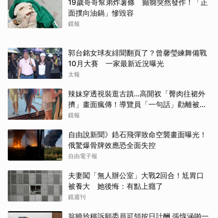
19歲哥哥幫弟炸薯條 癲癇突然發作！「正
面撲向油鍋」慘毀容
鏡報
取消
郭台銘女球友緋聞翻頁了？曾馨瑩練舞備戰
10月大賽 一家最新近況曝光
太報
辣妹穿透視裝逛古蹟…高開衩「臀肉往裙外
擠」畫面瘋傳！導覽員「一句話」勸離被狂
讚
鏡報
自由說新聞》鋯石飛彈致命空襲畫面曝光！
俄驚爆骨牌效應恐全面失控
自由電子報
夫妻闖「無人辦公室」大戰2回合！尪胃口
被養大 她後悔：有點上癮了
鏡週刊
翁曉玲稱訴願委員可領按日計酬 張惇涵啪一