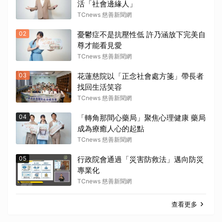
活「社會邊緣人」
TCnews 慈善新聞網
02
憂鬱症不是抗壓性低 許乃涵放下完美自
尊才能看見愛
TCnews 慈善新聞網
03
花蓮慈院以「正念社會處方箋」帶長者
找回生活笑容
TCnews 慈善新聞網
04
「轉角那間心藥局」聚焦心理健康 藥局
成為療癒人心的起點
TCnews 慈善新聞網
05
行政院會通過「災害防救法」邁向防災
專業化
TCnews 慈善新聞網
查看更多