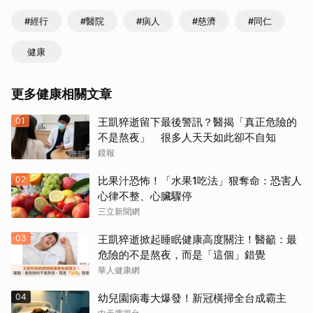
#經行
#醫院
#病人
#慈濟
#同仁
健康
更多健康相關文章
01
王凱猝逝留下最後警訊？醫揭「真正危險的
不是熬夜」 很多人天天如此卻不自知
鏡報
02
比果汁恐怖！「水果1吃法」狠奪命：恐害人
心律不整、心臟驟停
三立新聞網
03
王凱猝逝掀起睡眠健康高度關注！醫籲：最
危險的不是熬夜，而是「這個」錯覺
華人健康網
04
幼兒園病毒大爆發！新冠橫掃全台成霸主