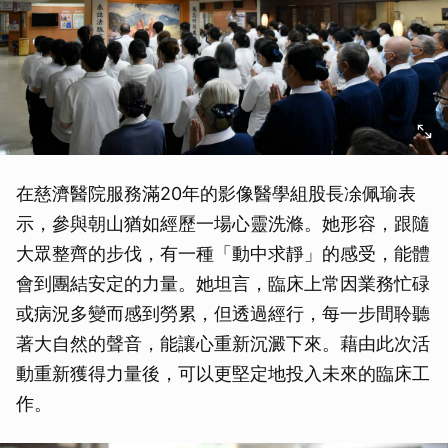
在慈濟醫院服務滿20年的影像醫學組股長凃佩瑜表
示，參與朝山猶如經歷一場心靈洗滌。她形容，跟隨
大眾整齊的步伐，有一種「動中求靜」的感受，能體
會到團結安定的力量。她坦言，臨床上常因業務忙碌
或病況多變而感到勞累，但透過經行，每一步間聆聽
著大自然的聲音，能讓心重新沉澱下來。藉由此次活
動重新獲得力量後，可以更堅定地投入未來的臨床工
作。