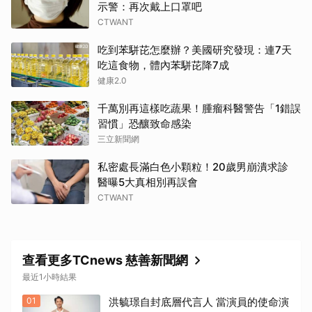
示警：再次戴上口罩吧
CTWANT
吃到苯駢芘怎麼辦？美國研究發現：連7天
吃這食物，體內苯駢芘降7成
健康2.0
千萬別再這樣吃蔬果！腫瘤科醫警告「1錯誤
習慣」恐釀致命感染
三立新聞網
私密處長滿白色小顆粒！20歲男崩潰求診
醫曝5大真相別再誤會
CTWANT
查看更多TCnews 慈善新聞網
最近1小時結果
01
洪毓璟自封底層代言人 當演員的使命演