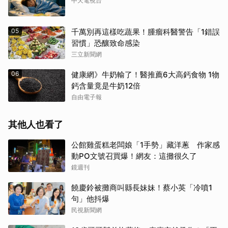
中天電視台
05
千萬別再這樣吃蔬果！腫瘤科醫警告「1錯誤
習慣」恐釀致命感染
三立新聞網
06
健康網》牛奶輸了！醫推薦6大高鈣食物 1物
鈣含量竟是牛奶12倍
自由電子報
其他人也看了
公館雞蛋糕老闆娘「1手勢」藏洋蔥 作家感
動PO文號召買爆！網友：這攤很久了
鏡週刊
饒慶鈴被攤商叫縣長妹妹！蔡小英「冷噴1
句」他抖爆
民視新聞網