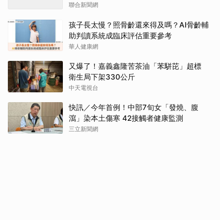
聯合新聞網
孩子長太慢？照骨齡還來得及嗎？AI骨齡輔
助判讀系統成臨床評估重要參考
華人健康網
又爆了！嘉義鑫隆苦茶油「苯駢芘」超標
衛生局下架330公斤
中天電視台
快訊／今年首例！中部7旬女「發燒、腹
瀉」染本土傷寒 42接觸者健康監測
三立新聞網