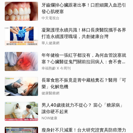
牙齒爛掉心臟跟著出事！口腔細菌入血恐引
發心肌梗塞
中天電視台
凝聚護理永續共識！林口長庚醫院攜手各界
打造永續護理職場，共創健康台灣
華人健康網
年年健檢一張紅字都沒有，為何血管說塞就
塞？心臟醫從鬼門關前拉回病人：會不會心
梗要看對數字
幸福熟齡 X 今周刊
長輩食慾不振竟是胃中藏植糞石？醫用「可
樂」化解危機
健康醫療網
男人40歲後就力不從心？ 當心「糖尿病」
讓你硬不起來
NOW健康
瘦身針不只減重！台大研究證實具防癌潛力