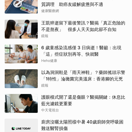
質調理 助癌友緩解疲憊與不適
健康醫療網
王凱猝逝留下最後警訊？醫揭「真正危險的
不是熬夜」 很多人天天如此卻不自知
鏡報
6 歲童感染流感僅 3 日病逝！醫籲：出現
「這」些症狀別再等、快就醫
Heho健康
以為洞洞鞋是「雨天神鞋」？藥師搖頭示警
「1特性」淪黴菌完美溫床：香港腳的元兇
鏡報
護眼模式開了還是傷眼？醫揭關鍵：休息比
藍光濾鏡更重要
中天電視台
廚房沒曬太陽照樣中暑 40歲廚師突呼吸困
難送醫腎損傷