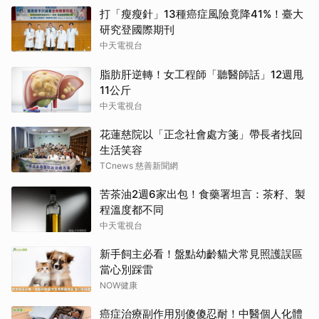
打「瘦瘦針」13種癌症風險竟降41%！臺大
研究登國際期刊
中天電視台
脂肪肝逆轉！女工程師「聽醫師話」12週甩
11公斤
中天電視台
花蓮慈院以「正念社會處方箋」帶長者找回
生活笑容
TCnews 慈善新聞網
苦茶油2週6家出包！食藥署坦言：茶籽、製
程溫度都不同
中天電視台
新手飼主必看！盤點幼齡貓犬常見照護誤區
當心別踩雷
NOW健康
癌症治療副作用別傻傻忍耐！中醫個人化體