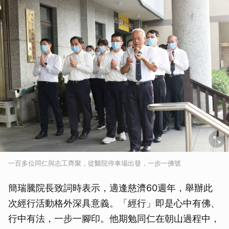
一百多位同仁與志工齊聚，從醫院停車場出發，一步一佛號
簡瑞騰院長致詞時表示，適逢慈濟60週年，舉辦此
次經行活動格外深具意義。「經行」即是心中有佛、
行中有法，一步一腳印。他期勉同仁在朝山過程中，