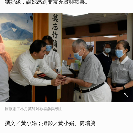
結好緣，讓她感到非常充實與歡喜。
醫療志工林月英師姊歡喜參與朝山
撰文／黃小娟；攝影／黃小娟、簡瑞騰