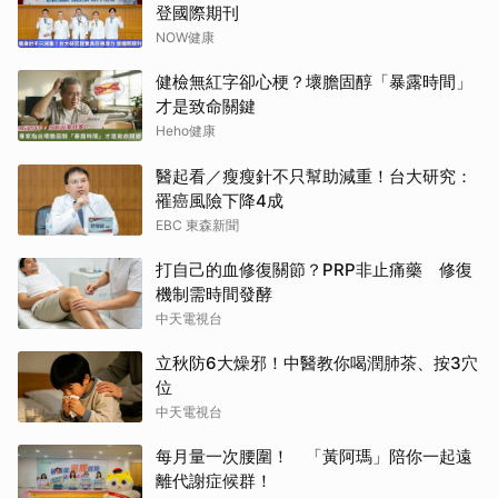
登國際期刊
NOW健康
健檢無紅字卻心梗？壞膽固醇「暴露時間」
才是致命關鍵
Heho健康
醫起看／瘦瘦針不只幫助減重！台大研究：
罹癌風險下降4成
EBC 東森新聞
打自己的血修復關節？PRP非止痛藥 修復
機制需時間發酵
中天電視台
立秋防6大燥邪！中醫教你喝潤肺茶、按3穴
位
中天電視台
每月量一次腰圍！ 「黃阿瑪」陪你一起遠
離代謝症候群！