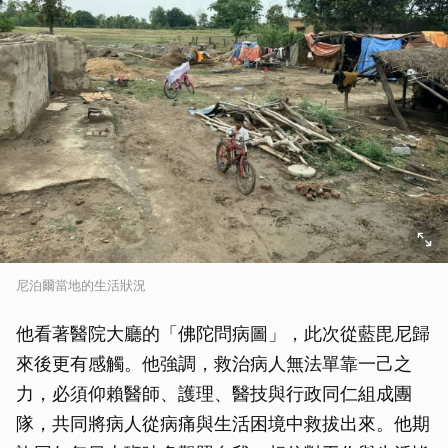
尼泊爾當地的生活狀況
他看著醫院大廳的「佛陀問病圖」，此次從藍毘尼歸
來後更有感觸。他強調，救治病人無法單靠一己之
力，必須仰賴醫師、護理、醫技與行政同仁組成團
隊，共同將病人從病痛與生活困境中救拔出來。他期