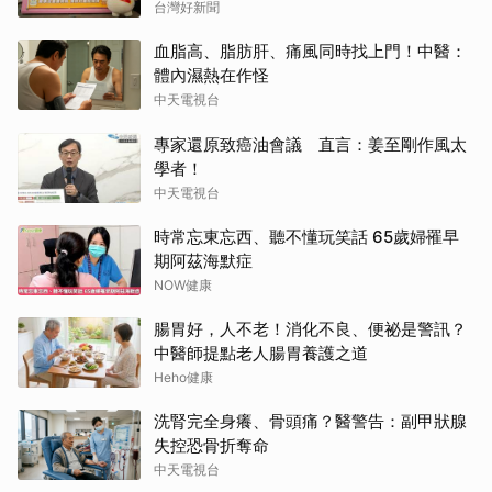
台灣好新聞
血脂高、脂肪肝、痛風同時找上門！中醫：
體內濕熱在作怪
中天電視台
專家還原致癌油會議 直言：姜至剛作風太
學者！
中天電視台
時常忘東忘西、聽不懂玩笑話 65歲婦罹早
期阿茲海默症
NOW健康
腸胃好，人不老！消化不良、便祕是警訊？
中醫師提點老人腸胃養護之道
Heho健康
洗腎完全身癢、骨頭痛？醫警告：副甲狀腺
失控恐骨折奪命
中天電視台