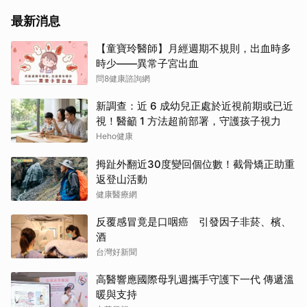
最新消息
【童寶玲醫師】月經週期不規則，出血時多
時少——異常子宮出血
問8健康諮詢網
新調查：近 6 成幼兒正處於近視前期或已近
視！醫籲 1 方法超前部署，守護孩子視力
Heho健康
拇趾外翻近30度變回個位數！截骨矯正助重
返登山活動
健康醫療網
反覆感冒竟是口咽癌 引發因子非菸、檳、
酒
台灣好新聞
高醫響應國際母乳週攜手守護下一代 傳遞溫
暖與支持