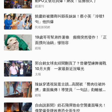
動PO文號召買爆！網友：這攤很久了
鏡週刊
饒慶鈴被攤商叫縣長妹妹！蔡小英「冷噴1
句」他抖爆
民視新聞網
19歲哥哥幫弟炸薯條 癲癇突然發作！「正
面撲向油鍋」慘毀容
鏡報
郭台銘女球友緋聞翻頁了？曾馨瑩練舞備戰
10月大賽 一家最新近況曝光
太報
辣妹穿透視裝逛古蹟…高開衩「臀肉往裙外
擠」畫面瘋傳！導覽員「一句話」勸離被狂
讚
鏡報
自由說新聞》鋯石飛彈致命空襲畫面曝光！
取消
俄驚爆骨牌效應恐全面失控