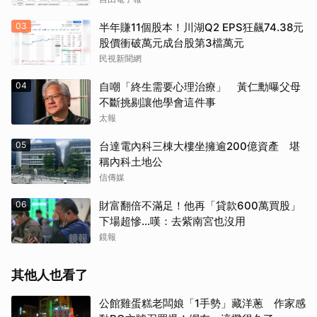
03
半年賺11個股本！川湖Q2 EPS狂飆74.38元
股價衝破萬元成台股第3檔萬元
民視新聞網
04
自嘲「終生需要心理治療」 黃仁勳曝父母
不斷挑剔讓他學會這件事
太報
05
台達電內科三棟大樓坐擁逾200億資產 堪
稱內科土地公
信傳媒
06
財富翻倍不滿足！他再「貸款600萬買股」
下場超慘...嘆：去紫南宮也沒用
鏡報
其他人也看了
公館雞蛋糕老闆娘「1手勢」藏洋蔥 作家感