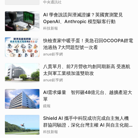
中央通訊社
AI 學會說謊與湮滅證據？英國實測驚見
OpenAI、Anthropic 模型駭客行動
科技新報
快檢查家中暖手蛋！美急召回OCOOPA鋰電
池過熱 7大問題型號一次看
anue鉅亨網
八貫單月、前7月營收均創同期新高 受惠航
太與軍工業積加溫雙助攻
anue鉅亨網
AI需求爆量 智邦砸48億元台、越擴產迎大
單
鏡報
Shield AI 攜手中科院成功完成自主無人機
群協同驗證，深化台灣主權 AI 與自主化能
力發展
科技新報