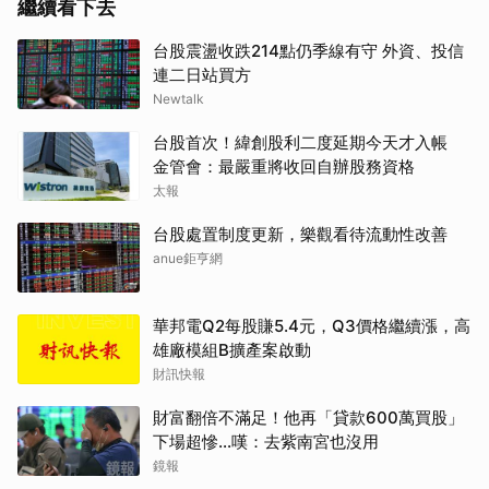
繼續看下去
台股震盪收跌214點仍季線有守 外資、投信
連二日站買方
Newtalk
台股首次！緯創股利二度延期今天才入帳
金管會：最嚴重將收回自辦股務資格
太報
台股處置制度更新，樂觀看待流動性改善
anue鉅亨網
華邦電Q2每股賺5.4元，Q3價格繼續漲，高
雄廠模組B擴產案啟動
財訊快報
財富翻倍不滿足！他再「貸款600萬買股」
下場超慘...嘆：去紫南宮也沒用
鏡報