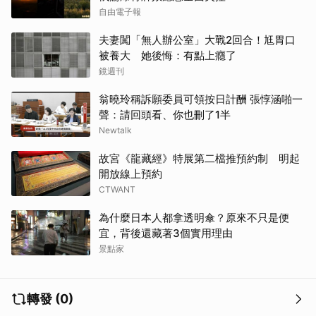
自由電子報
夫妻闖「無人辦公室」大戰2回合！尪胃口
被養大 她後悔：有點上癮了
鏡週刊
翁曉玲稱訴願委員可領按日計酬 張惇涵啪一
聲：請回頭看、你也刪了1半
Newtalk
故宮《龍藏經》特展第二檔推預約制 明起
開放線上預約
CTWANT
為什麼日本人都拿透明傘？原來不只是便
宜，背後還藏著3個實用理由
景點家
轉發 (0)