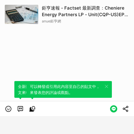
鉅亨速報 - Factset 最新調查：Cheniere
Energy Partners LP - Unit(CQP-US)EPS
預估上修至4.08元，預估目標價為62.00元
anue鉅亨網
全新體驗！一鍵引用此內容，透過發布貼
可以轉發或引用此內容至自己的貼文中，
文來輕鬆表達個人立場。
來發表您的評論或觀點。
類別
服務條款
隱私權政策
服務聲明