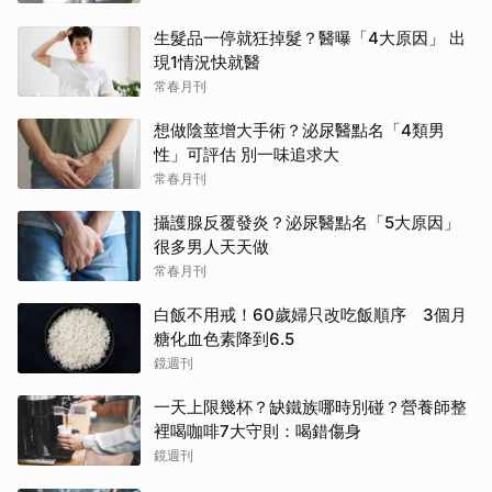
生髮品一停就狂掉髮？醫曝「4大原因」 出
現1情況快就醫
常春月刊
想做陰莖增大手術？泌尿醫點名「4類男
性」可評估 別一味追求大
常春月刊
攝護腺反覆發炎？泌尿醫點名「5大原因」
很多男人天天做
常春月刊
白飯不用戒！60歲婦只改吃飯順序 3個月
糖化血色素降到6.5
鏡週刊
一天上限幾杯？缺鐵族哪時別碰？營養師整
裡喝咖啡7大守則：喝錯傷身
鏡週刊