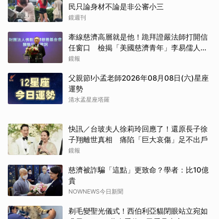
民只論身材不論是非公審小三
鏡週刊
牽線慈濟高層就是他！跪拜證嚴法師打開信
任窗口 檢揭「美國慈濟青年」李易儒人脈
網絡
鏡報
父親節!小孟老師2026年08月08日(六)星座
運勢
清水孟星座塔羅
快訊／台玻夫人徐莉玲回應了！還原長子徐
子翔離世真相 痛陷「巨大哀傷」足不出戶
鏡報
慈濟被詐騙「這點」更致命？學者：比10億
貴
NOWNEWS今日新聞
剃毛變聖光儀式！西伯利亞貓閉眼站立宛如