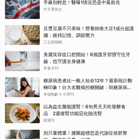
手麻別輕忽！醫曝1情況恐是中風前兆
中天電視台
豆漿豆腐不只美味！營養師推大豆1成分超護
腦：維持記憶、調節壓力
三立新聞網
美麗笑容從口腔開始！6個護牙習慣守住牙
齒，也守護全身健康
常春月刊
糖尿病患者比一般人短命12年？最新統計翻
轉印象！台大名醫揭控糖關鍵：與糖尿病為
友、天長地久
幸福熟齡 X 今周刊
以為益生菌能護腎！6旬男天天吃發酵食
品 2週後腎功能惡化險洗腎
鏡週刊
別只量體重！腰圍超標恐是代謝症候群警