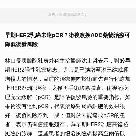
廣告（請繼續閱讀本文）
早期HER2
乳癌未達
pCR
？術後改換
ADC
藥物治療可
降低復發風險
林口長庚醫院乳房外科主治醫師沈士哲表示，對於早
期HER2陽性乳癌病患，尤其是已擴散至淋巴結或腫
瘤較大的情況，目前的治療傾向於術前先進行化療加
上HER2標靶治療，之後再手術移除腫瘤。術後的病
理完全緩解（pCR）是評估復發風險的重要指標。如
果術後有達到pCR，代表治療對於癌細胞的效果很
好，復發風險不到一成；但對於未能達成pCR的患
者，表示仍有癌細胞殘存，為早期HER2乳癌高復發
風險的族群，這些患者的復發風險恐提高至兩倍以