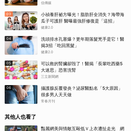
信傳媒
03
小禎養肝祕方曝光！脂肪肝全消失？海帶海
瓜子可護肝 醫曝最強肝修復是「這招」
健康2.0
04
洗頭排水孔塞爆？更年期落髮兇手是它！醫
揭3招「吃回黑髮」
健康2.0
05
可以救的腎臟卻毁了！醫揭「長輩吃西藥5
大迷思」恐害洗腎
三立新聞網
06
攝護腺反覆發炎？泌尿醫點名「5大原因」
很多男人天天做
常春月刊
其他人也看了
豔麗網美與情敵互毆低Ｖ上衣遭扯走光 網