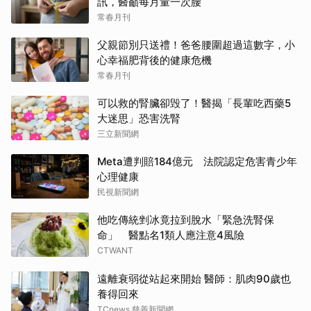
訊，醫籲每月量一次腰
常春月刊
父親節別只送禮！爸爸腰圍超過這數字，小
心幸福肥背後的健康危機
常春月刊
可以救的腎臟卻毁了！醫揭「長輩吃西藥5
大迷思」恐害洗腎
三立新聞網
Meta遭判賠184億元 法院認定危害青少年
心理健康
民視新聞網
他吃傳統剉冰竟拉到脫水「緊急洗腎保
命」 醫點名1類人應注意4風險
CTWANT
遠離衰弱從站起來開始 醫師：肌肉90歲也
養得回來
TCnews 慈善新聞網