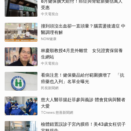
8月健保擴大給付！癌症與骨鬆新藥估萬人
受惠
中天電視台
撞到頭沒出血卻一直頭暈？腦震盪後遺症 中
醫調理有解
NOW健康
林慶順教授4月意外離世 女兒證實保留養
生網站
中天電視台
看病注意！健保藥品給付範圍擴增了 「抗
癌藥也入列」名單全曝光
民視新聞網
慈大人醫菲揚赴菲參與義診 體會貧病與醫者
大愛
TCnews 慈善新聞網
檢體錯置誤診子宮內膜癌！美43歲女枉切子
宮怒提告