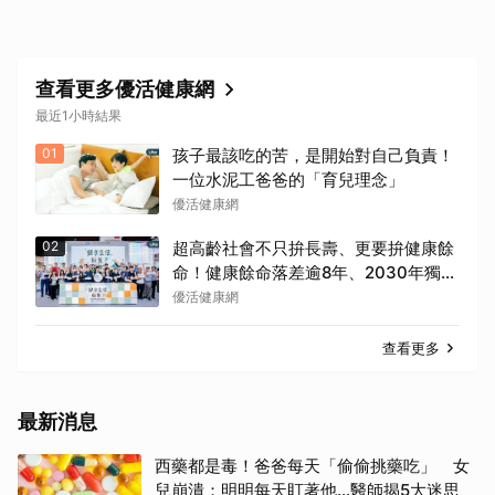
查看更多優活健康網
最近1小時結果
01
孩子最該吃的苦，是開始對自己負責！
一位水泥工爸爸的「育兒理念」
優活健康網
02
超高齡社會不只拚長壽、更要拚健康餘
命！健康餘命落差逾8年、2030年獨居
高齡者估破百萬戶
優活健康網
查看更多
最新消息
西藥都是毒！爸爸每天「偷偷挑藥吃」 女
兒崩潰：明明每天盯著他…醫師揭5大迷思