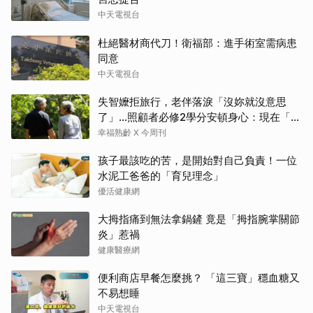
中天電視台
杜絕醫材商代刀！衛福部：進手術室需病患
同意
中天電視台
失智嬤拒旅行，老伴落淚「沒妳就沒意思
了」…照顧者必修2學分安頓身心：現在「這
樣」就好了
幸福熟齡 X 今周刊
孩子最該吃的苦，是開始對自己負責！一位
水泥工爸爸的「育兒理念」
優活健康網
大拇指痛到無法拿鍋鏟 竟是「拇指腕掌關節
炎」惹禍
健康醫療網
便利商店早餐怎麼挑？ 「這三寶」穩血糖又
不易想睡
中天電視台