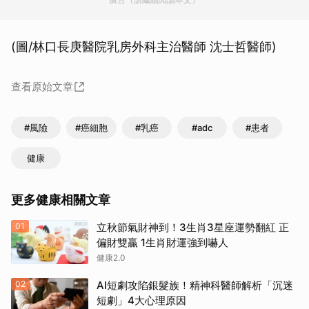
(圖/林口長庚醫院乳房外科主治醫師 沈士哲醫師)
查看原始文章
#風險
#癌細胞
#乳癌
#adc
#患者
健康
更多健康相關文章
01
立秋節氣財神到！3生肖3星座運勢翻紅 正
偏財雙贏 1生肖財運強到嚇人
健康2.0
02
AI短劇攻陷銀髮族！精神科醫師解析「沉迷
短劇」4大心理原因