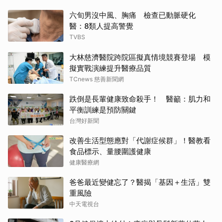
六旬男沒中風、胸痛 檢查已動脈硬化
醫：8類人提高警覺
TVBS
大林慈濟醫院跨院區擬真情境競賽登場 模
擬實戰演練提升醫療品質
TCnews 慈善新聞網
跌倒是長輩健康致命殺手！ 醫籲：肌力和
平衡訓練是預防關鍵
台灣好新聞
改善生活型態應對「代謝症候群」！醫教看
食品標示、量腰圍護健康
健康醫療網
爸爸最近變健忘了？醫揭「基因＋生活」雙
重風險
中天電視台