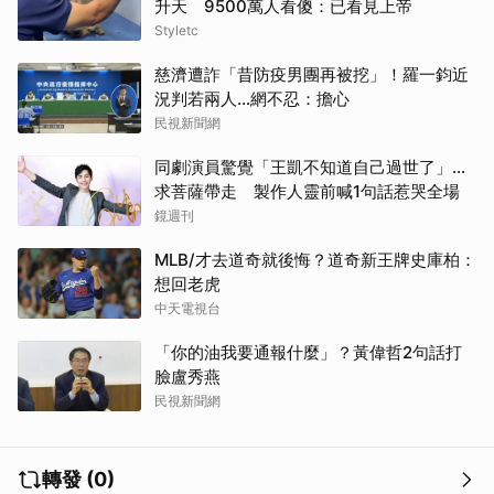
升天 9500萬人看傻：已看見上帝
Styletc
慈濟遭詐「昔防疫男團再被挖」！羅一鈞近
況判若兩人…網不忍：擔心
民視新聞網
同劇演員驚覺「王凱不知道自己過世了」...
求菩薩帶走 製作人靈前喊1句話惹哭全場
鏡週刊
MLB/才去道奇就後悔？道奇新王牌史庫柏：
想回老虎
取消
中天電視台
「你的油我要通報什麼」？黃偉哲2句話打
臉盧秀燕
民視新聞網
轉發 (0)