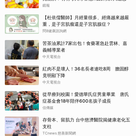
鏡報
【杜依儒醫師】月經量很多、經痛越來越嚴
重，是子宮肌瘤還是子宮肌腺症？
問8健康諮詢網
苦茶油累計7家出包！食藥署急赴雲林、嘉
義輔導業者
中天電視台
紅肉不是壞人！36名長者連吃8周 膽固醇
竟明顯下降
中天電視台
從早療到校園！愛德華氏症男童畢業 唐氏
症基金會18年陪伴600名孩子成長
信傳媒
存骨本、留肌力 台中慈濟醫院揭健康老化五
支柱
TCnews 慈善新聞網