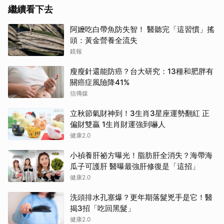
繼續看下去
阿嬤吃白帶魚防失智！ 醫聽完「這習慣」搖
頭：黃金營養全流失
鏡報
瘦瘦針還能防癌？台大研究：13種和肥胖有
關癌症風險降41%
信傳媒
立秋節氣財神到！3生肖3星座運勢翻紅 正
偏財雙贏 1生肖財運強到嚇人
健康2.0
小禎養肝祕方曝光！脂肪肝全消失？海帶海
瓜子可護肝 醫曝最強肝修復是「這招」
健康2.0
洗頭排水孔塞爆？更年期落髮兇手是它！醫
揭3招「吃回黑髮」
健康2.0