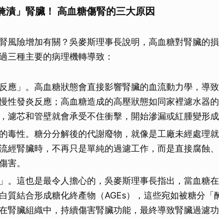
醃漬」腎臟！ 高血糖傷腎的三大原因
腎風險增加有關？吳麥斯理事長說明，高血糖對腎臟的損
過三種主要的病理機轉導致：
反應」。高血糖狀態會直接影響腎臟的血流動力學，導致
慢性發炎反應；高血糖造成的高壓狀態如同家裡濾水器的
，濾芯和管壁就會承受不住衝擊，開始滲漏或紅腫變形成
的毒性。糖分分解後的代謝廢物，就像是工廠未經處理就
流經腎臟時，不再只是單純的過濾工作，而是直接腐蝕、
傷害。
」。這也是最令人擔心的，吳麥斯理事長指出，當血糖在
白質結合形成糖化終產物（AGEs），這些宛如被糖分「
在腎臟組織中，持續傷害腎臟功能，最終導致腎臟過濾功