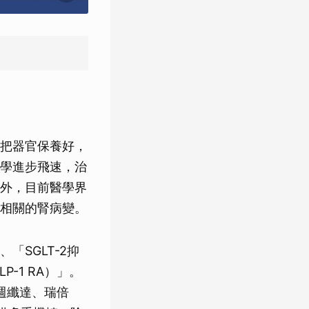
把器官保養好，
學進步飛速，治
外，目前醫學界
相關的腎病變。
SGLT-2抑
-1 RA）」。
, 週纖達、瑞倍