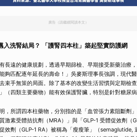
廣告（請繼續閱讀本文）
邁入洗腎結局？ 「護腎四本柱」築起堅實防護網
有長遠的健康規劃，透過早期篩檢、早期接受新藥治療，
能夠匹配逐年延長的壽命！」吳麥斯理事長強調，現代醫
去束手無策的局面。除了基本的改變生活習慣與定期檢查
」（四類主要藥物）能有效保護腎臟，特別是針對糖尿病
明，所謂四本柱藥物，分別指的是「血管張力素阻斷劑」、「
激素受體拮抗劑（MRA）」與「GLP-1 受體促效劑（GLP
體促效劑（GLP-1 RA）被稱為「瘦瘦筆」（semaglutide