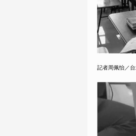
記者周佩怡／台