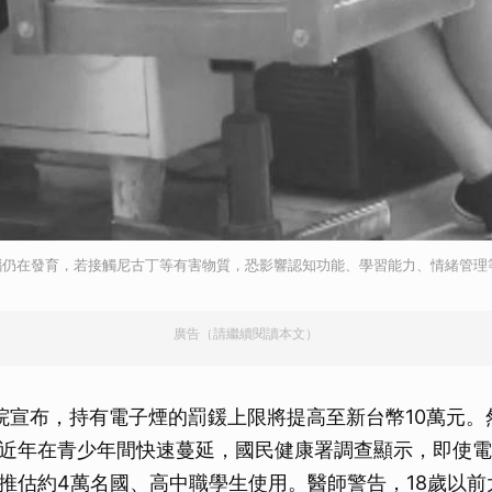
腦仍在發育，若接觸尼古丁等有害物質，恐影響認知功能、學習能力、情緒管理
廣告（請繼續閱讀本文）
院宣布，持有電子煙的罰鍰上限將提高至新台幣10萬元。
近年在青少年間快速蔓延，國民健康署調查顯示，即使電
推估約4萬名國、高中職學生使用。醫師警告，18歲以前