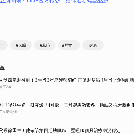
立新聞網》LINE官方帳號，給你最新焦點話題
少年
#大腦
#風險
#尼古丁
健康
章
立秋節氣財神到！3生肖3星座運勢翻紅 正偏財雙贏 1生肖財運強到
健康2.0
別只喝熱牛奶！研究爆「1神飲」天然褪黑激素多 助眠又抗大腦退
三立新聞網
父親節重生！他確診第四期胰臟癌 歷經16個月治療病況穩定