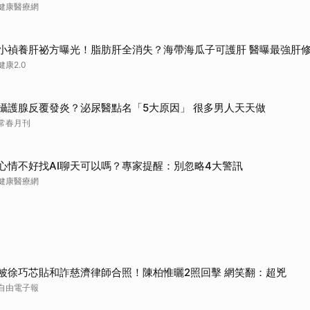
健康醫療網
小禎養肝祕方曝光！脂肪肝全消失？海帶海瓜子可護肝 醫曝最強肝
健康2.0
攝護腺反覆發炎？泌尿醫點名「5大原因」 很多男人天天做
常春月刊
心情不好找AI聊天可以嗎？專家提醒：別忽略4大警訊
健康醫療網
被徐巧芯貼和詐慈濟律師合照！陳柏惟曬2照回擊 網笑翻：超兇
自由電子報