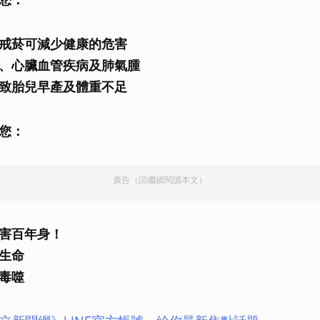
取消
戒菸可減少健康的危害
、心臟血管疾病及肺氣腫
致胎兒早產及體重不足
您：
廣告（請繼續閱讀本文）
害百年身！
生命
毒噬