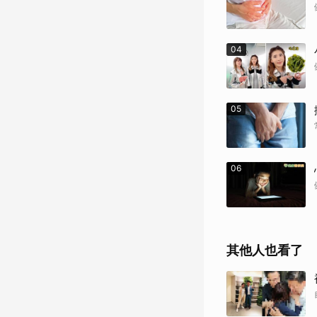
04
05
06
其他人也看了