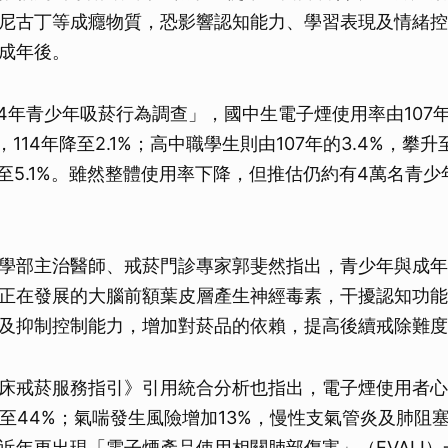
尼古丁等成癮物質，恐影響認知能力、學習表現及情緒控
成年後。
14年青少年吸菸行為調查」，國中生電子煙使用率由107年
%，114年降至2.1%；高中職學生則由107年的3.4%，攀升
年降至5.1%。雖然整體使用率下降，但推估仍約有4萬名青
學部主治醫師、戒菸門診專家郭斐然指出，青少年與成年
正在發展的大腦前額葉皮層產生神經毒素，干擾認知功能
及抑制控制能力，增加對菸品的依賴，提高後續戒除難度
床戒菸服務指引》引用統合分析也指出，電子煙使用者心
%至44%；氣喘發生風險增加13%，慢性支氣管炎及肺阻
近年更出現「電子煙產品使用相關肺部傷害」（EVALI