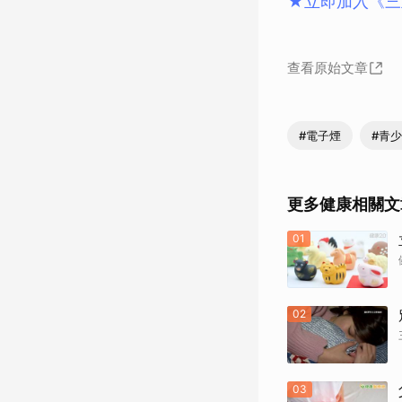
★立即加入《三
查看原始文章
#電子煙
#青
更多健康相關文
01
02
03