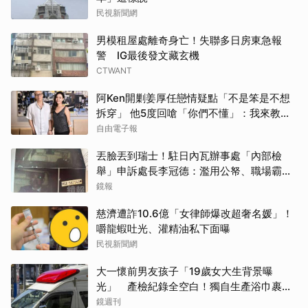
民視新聞網
男模租屋處離奇身亡！失聯多日房東急報
警 IG最後發文藏玄機
CTWANT
阿Ken開剿姜厚任戀情疑點「不是笨是不想
拆穿」 他5度回嗆「你們不懂」：我來教育
你們
自由電子報
丟臉丟到瑞士！駐日內瓦辦事處「內部檢
舉」申訴處長李冠德：濫用公帑、職場霸
凌、超速仔拒繳罰單 外交部要查了
鏡報
慈濟遭詐10.6億「女律師爆改超奢名媛」！
嚼龍蝦吐光、灌精油私下面曝
民視新聞網
大一懷前男友孩子「19歲女大生背景曝
光」 產檢紀錄全空白！獨自生產浴巾裹嬰
屍藏家5天
鏡週刊