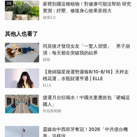
06
家裡別擺這種植物！對健康可能沒幫助 研究
實測：紓壓、修復身心效果差很大
健康2.0
其他人也看了
同居後才發現女友「一驚人習慣」 男子崩
潰：每天都在突破我的結界
鏡報
【唐綺陽星座運勢週報8/10-8/16】天秤走
桃花運，水瓶財運亨通 | ELLE
ELLE
捷運月台狂喝水！中國夫妻遭抓包「硬喊這
國人」
民視新聞網
靈媒命中西班牙奪冠！2026「中共侵台機
率」這樣說