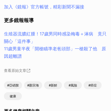
加入《鏡報》官方帳號，精彩新聞不漏接
更多鏡報報導
生殖器流膿紅腫！17歲男同時感染梅毒＋淋病 竟只
關心「這件事」
11歲男童半夜「開槍瞄準老爸頭部」一槍殺了他 原
因超離譜
查看原始文章
#亞硝胺
#顏宗海
#新鮮
#風險
#癌症
健康