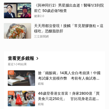
取消
《與神同行2》男星腦出血逝！醫曝1/3到院
前亡 50歲必做1檢查
健康2.0
天天用都沒發現！接觸「常見塑膠微粒＋這
樣吃」恐釀脂肪肝
三立新聞網
查看更多鏡報
最近1小時結果
01
搶「鐵飯碗」14萬人全白考崩潰！中國
考試爆大規模作弊 考前有人偷試卷傳
答案
鏡報
02
46歲登香港女首富！身家2800億「買
美食只花250元」 甘比現身老店超親
民
鏡報