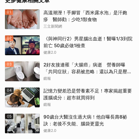
更多健康相關文章
01
高溫潮溼！手腳冒「西米露水泡」是汗皰
疹 醫師勸：少吃1類食物
三立新聞網
02
《與神同行2》男星腦出血逝！醫曝1/3到院
前亡 50歲必做1檢查
健康2.0
03
2好友接連罹「大腸癌」病逝 營養師曝
「共同症狀」容易被忽略：還以為只是壓力
大
鏡報
04
記憶力變差恐是營養素不足！專家揭超重要
護腦成分：超市就買得到
鏡報
05
90歲台大醫沒生過大病！他自曝長壽8祕
訣：老後不失能、腦袋更靈光
健康2.0