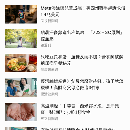
Meta涉嫌讓兒童成癮！美四州聯手起訴求償
1.4兆美元
民視新聞網
酷暑汗多頻進出冷氣房 「722＋3C原則」
控血壓
鏡週刊
只吃豆漿和蛋 血糖反而不穩？營養師破解
糖尿病早餐秘笈
健康醫療網
優活編輯精選》父母怎麼對待錢，孩子就怎
麼學！高財商父母必做這3件事
優活健康網
高溫潮溼！手腳冒「西米露水泡」是汗皰
疹 醫師勸：少吃1類食物
三立新聞網