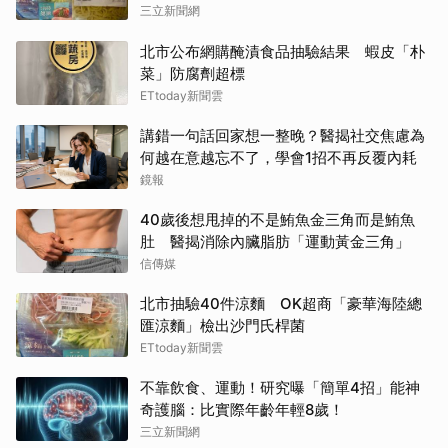
三立新聞網
北市公布網購醃漬食品抽驗結果 蝦皮「朴
菜」防腐劑超標
ETtoday新聞雲
講錯一句話回家想一整晚？醫揭社交焦慮為
何越在意越忘不了，學會1招不再反覆內耗
鏡報
40歲後想甩掉的不是鮪魚金三角而是鮪魚
肚 醫揭消除內臟脂肪「運動黃金三角」
信傳媒
北市抽驗40件涼麵 OK超商「豪華海陸總
匯涼麵」檢出沙門氏桿菌
ETtoday新聞雲
不靠飲食、運動！研究曝「簡單4招」能神
奇護腦：比實際年齡年輕8歲！
三立新聞網