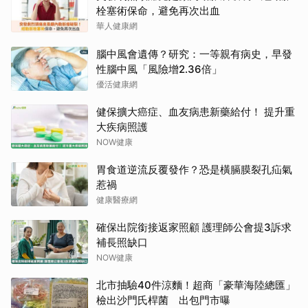
栓塞術保命，避免再次出血
華人健康網
腦中風會遺傳？研究：一等親有病史，早發
性腦中風「風險增2.36倍」
優活健康網
健保擴大癌症、血友病患新藥給付！ 提升重
大疾病照護
NOW健康
胃食道逆流反覆發作？恐是橫膈膜裂孔疝氣
惹禍
健康醫療網
確保出院銜接返家照顧 護理師公會提3訴求
補長照缺口
NOW健康
北市抽驗40件涼麵！超商「豪華海陸總匯」
檢出沙門氏桿菌 出包門市曝