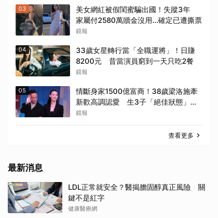
03
美女網紅被假閨蜜騙出國！失蹤3年
家屬付2580萬贖金沒用…確定已遭撕票
鏡報
04
33歲女星轉行當「全職運將」！日賺
8200元 昔當演員窮到一天只吃2餐
鏡報
05
情斷身家1500億富商！38歲梁洛施牽
新歡高調認愛 生3子「絕佳狀態」曝
光
鏡報
查看更多
最新消息
LDL正常就安全？醫揭膽固醇真正風險 關
鍵不是紅字
健康醫療網