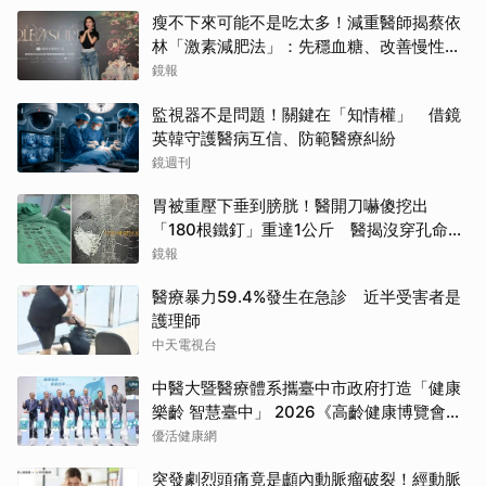
瘦不下來可能不是吃太多！減重醫師揭蔡依
林「激素減肥法」：先穩血糖、改善慢性發
炎
鏡報
監視器不是問題！關鍵在「知情權」 借鏡
英韓守護醫病互信、防範醫療糾紛
鏡週刊
胃被重壓下垂到膀胱！醫開刀嚇傻挖出
「180根鐵釘」重達1公斤 醫揭沒穿孔命大
全靠它
鏡報
醫療暴力59.4%發生在急診 近半受害者是
護理師
中天電視台
中醫大暨醫療體系攜臺中市政府打造「健康
樂齡 智慧臺中」 2026《高齡健康博覽會》
四大醫療主題展區 首創一站式疾病全人照
優活健康網
護
突發劇烈頭痛竟是顱內動脈瘤破裂！經動脈