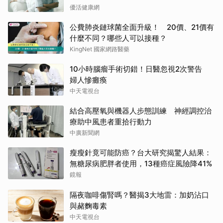
優活健康網
公費肺炎鏈球菌全面升級！ 20價、21價有
什麼不同？哪些人可以接種？
KingNet 國家網路醫藥
10小時腦瘤手術切錯！日醫忽視2次警告
婦人慘癱瘓
中天電視台
結合高壓氧與機器人步態訓練 神經調控治
療助中風患者重拾行動力
中廣新聞網
瘦瘦針竟可能防癌？台大研究揭驚人結果：
無糖尿病肥胖者使用，13種癌症風險降41%
鏡報
隔夜咖啡傷腎嗎？醫揭3大地雷：加奶沾口
與赭麴毒素
中天電視台