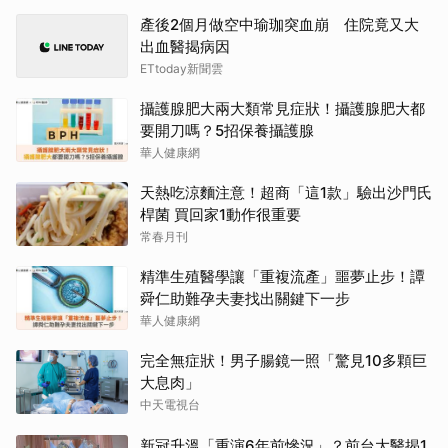
產後2個月做空中瑜珈突血崩 住院竟又大
出血醫揭病因
ETtoday新聞雲
攝護腺肥大兩大類常見症狀！攝護腺肥大都
要開刀嗎？5招保養攝護腺
華人健康網
天熱吃涼麵注意！超商「這1款」驗出沙門氏
桿菌 買回家1動作很重要
常春月刊
精準生殖醫學讓「重複流產」噩夢止步！譚
舜仁助難孕夫妻找出關鍵下一步
華人健康網
完全無症狀！男子腸鏡一照「驚見10多顆巨
大息肉」
中天電視台
新冠升溫「重演6年前慘況」？前台大醫揭1