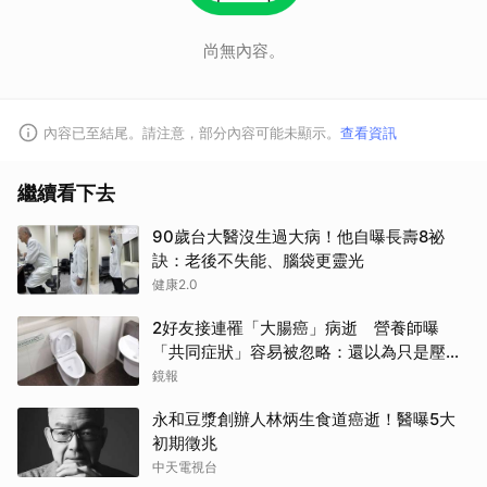
尚無內容。
內容已至結尾。請注意，部分內容可能未顯示。
查看資訊
繼續看下去
90歲台大醫沒生過大病！他自曝長壽8祕
訣：老後不失能、腦袋更靈光
健康2.0
2好友接連罹「大腸癌」病逝 營養師曝
「共同症狀」容易被忽略：還以為只是壓力
大
鏡報
永和豆漿創辦人林炳生食道癌逝！醫曝5大
初期徵兆
中天電視台