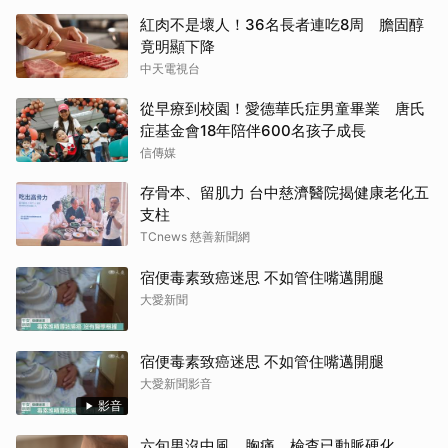
紅肉不是壞人！36名長者連吃8周 膽固醇
竟明顯下降
中天電視台
從早療到校園！愛德華氏症男童畢業 唐氏
症基金會18年陪伴600名孩子成長
信傳媒
存骨本、留肌力 台中慈濟醫院揭健康老化五
支柱
TCnews 慈善新聞網
宿便毒素致癌迷思 不如管住嘴邁開腿
大愛新聞
宿便毒素致癌迷思 不如管住嘴邁開腿
大愛新聞影音
影音
六旬男沒中風、胸痛 檢查已動脈硬化