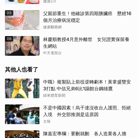
健康2.0
05
父親節重生！他確診第四期胰臟癌 歷經16
個月治療病況穩定
健康醫療網
06
林慶順教授4月意外離世 女兒證實保留養
生網站
中天電視台
其他人也看了
中職》複製貼上前役逆轉劇本！黃韋盛雙安
3打點 中信兄弟6比1踢館台鋼雄鷹
緯來體育新聞
不是中國因素！烏干達沒收台人護照、拒絕
入境 外交部推測是這原因
太報
陳嘉宏專欄：要刪就刪 各人造業各人擔