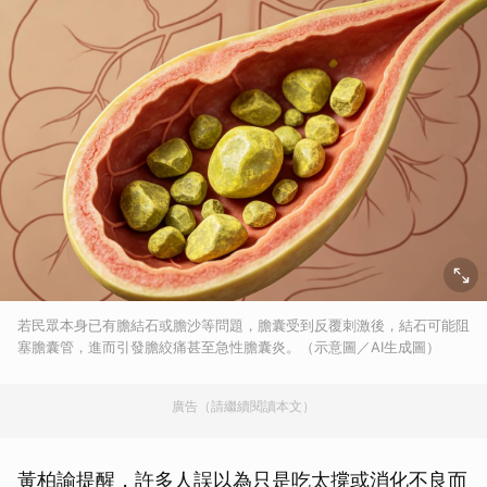
若民眾本身已有膽結石或膽沙等問題，膽囊受到反覆刺激後，結石可能阻
塞膽囊管，進而引發膽絞痛甚至急性膽囊炎。（示意圖／AI生成圖）
廣告（請繼續閱讀本文）
黃柏諭提醒，許多人誤以為只是吃太撐或消化不良而