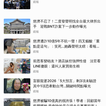
鏡報
慈濟不忍了！二度發聲明找全台最大律所出
手 迎戰BNT詐案下一步動作曝光
鏡報
慈濟遭詐10億5年不吭一聲！四叉貓酸「重
點是這句」：笑死...她轟聲明太瞎：看報紙
才知被騙
鏡報
前恩客變砲友？酒店妹控強押性侵 法官看
LINE傻眼：還叫人家買衛生棉
鏡報
盲眼龍婆2026「5大預言」剩3項未驗證
其中1項恐牽動台灣...關鍵時間點曝光
鏡報
慈濟被騙10億真的很誇張！學者：回顧當年
藍營嘴臉 最危險的是立場走在事實前面！