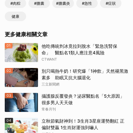
#肉粽
#膽囊
#膽囊炎
#急性
#症狀
健康
更多健康相關文章
01
他吃傳統剉冰竟拉到脫水「緊急洗腎保
命」 醫點名1類人應注意4風險
CTWANT
02
別只喝熱牛奶！研究爆「1神飲」天然褪黑激
素多 助眠又抗大腦退化
三立新聞網
03
攝護腺反覆發炎？泌尿醫點名「5大原因」
很多男人天天做
常春月刊
04
立秋節氣財神到！3生肖3星座運勢翻紅 正
偏財雙贏 1生肖財運強到嚇人