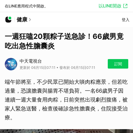
以LINE開啟
在LINE應用程式中開啟。
健康
登入
一週狂嗑20顆粽子送急診！66歲男竟
吃出急性膽囊炎
中天電視台
訂閱
更新於 06月15日07:11 • 發布於 06月15日07:11
端午節將至，不少民眾已開始大啖肉粽應景，但若吃
過量，恐讓膽囊與腸胃不堪負荷。一名66歲男子因
連續一週大量食用肉粽，日前突然出現劇烈腹痛，被
家人緊急送醫，檢查後確診急性膽囊炎，住院接受治
療。