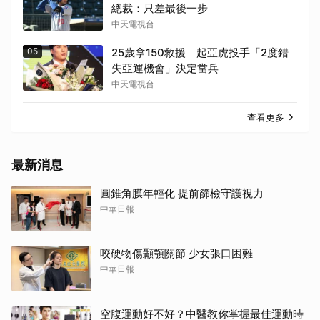
總裁：只差最後一步
中天電視台
05
25歲拿150救援 起亞虎投手「2度錯
失亞運機會」決定當兵
中天電視台
查看更多
最新消息
圓錐角膜年輕化 提前篩檢守護視力
中華日報
咬硬物傷顳顎關節 少女張口困難
中華日報
空腹運動好不好？中醫教你掌握最佳運動時