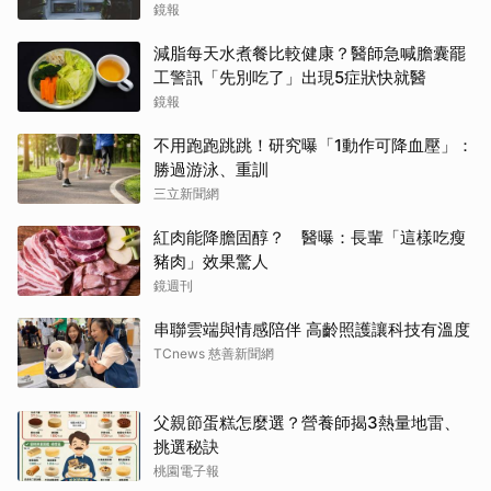
鏡報
減脂每天水煮餐比較健康？醫師急喊膽囊罷
工警訊「先別吃了」出現5症狀快就醫
鏡報
不用跑跑跳跳！研究曝「1動作可降血壓」：
勝過游泳、重訓
三立新聞網
紅肉能降膽固醇？ 醫曝：長輩「這樣吃瘦
豬肉」效果驚人
鏡週刊
串聯雲端與情感陪伴 高齡照護讓科技有溫度
TCnews 慈善新聞網
父親節蛋糕怎麼選？營養師揭3熱量地雷、
挑選秘訣
桃園電子報