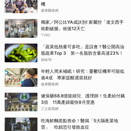
機
健康醫療網
獨家／阿公比YA成訣別! 家屬控「達文西手
術劃破腸」術後12天亡
TVBS
「蔬菜低熱量可多吃」是誤會？醫公開高油
脂蔬果Top 3 第一名脂肪含量高達23%！
姊妹淘
年輕人周末補眠！研究：憂鬱症機率可能低
逾4成 專家提醒適當就好
健康醫療網
健保砸68.8億挺婦兒、護理師！生產給付飆
3倍 11萬產婦最快9月受惠
三立新聞網
吃海鮮麵差點喪命！醫揭「5大隔夜菜地
雷」 吃錯恐引發敗血症