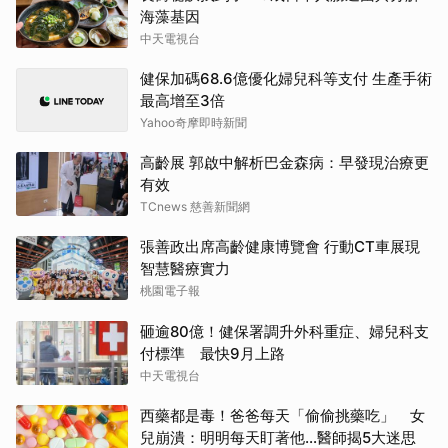
海藻基因
中天電視台
健保加碼68.6億優化婦兒科等支付 生產手術
最高增至3倍
Yahoo奇摩即時新聞
高齡展 郭啟中解析巴金森病：早發現治療更
有效
TCnews 慈善新聞網
張善政出席高齡健康博覽會 行動CT車展現
智慧醫療實力
桃園電子報
砸逾80億！健保署調升外科重症、婦兒科支
付標準 最快9月上路
中天電視台
西藥都是毒！爸爸每天「偷偷挑藥吃」 女
兒崩潰：明明每天盯著他…醫師揭5大迷思