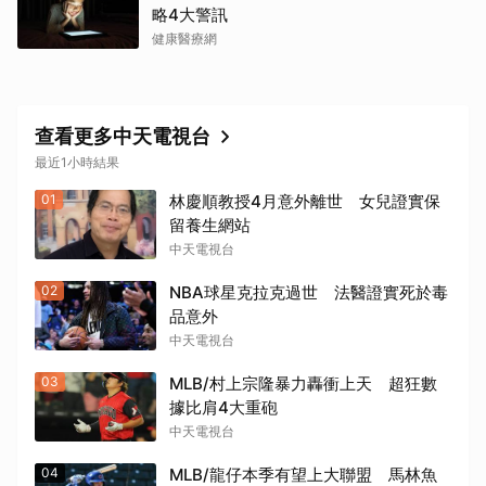
略4大警訊
健康醫療網
查看更多中天電視台
最近1小時結果
01
林慶順教授4月意外離世 女兒證實保
留養生網站
中天電視台
02
NBA球星克拉克過世 法醫證實死於毒
品意外
中天電視台
03
MLB/村上宗隆暴力轟衝上天 超狂數
據比肩4大重砲
中天電視台
04
MLB/龍仔本季有望上大聯盟 馬林魚