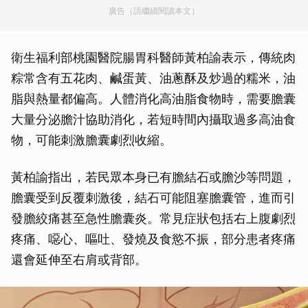
廣告（請繼續閱讀本文）
衛生福利部桃園醫院腸胃科醫師黃柏諭表示，傳統肉
粽常含有五花肉、鹹蛋黃、油蔥酥及炒過的糯米，油
脂與熱量都偏高。人體消化高油脂食物時，需要膽囊
大量分泌膽汁協助消化，若短時間內攝取過多高油食
物，可能刺激膽囊劇烈收縮。
黃柏諭指出，若民眾本身已有膽結石或膽沙等問題，
膽囊受到反覆刺激後，結石可能阻塞膽囊管，進而引
發膽絞痛甚至急性膽囊炎。常見症狀包括右上腹劇烈
疼痛、噁心、嘔吐、發燒及食慾不振，部分患者疼痛
還會延伸至右肩或背部。