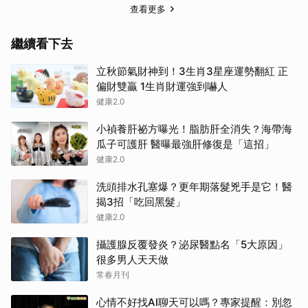
查看更多
繼續看下去
立秋節氣財神到！3生肖3星座運勢翻紅 正
偏財雙贏 1生肖財運強到嚇人
健康2.0
小禎養肝祕方曝光！脂肪肝全消失？海帶海
瓜子可護肝 醫曝最強肝修復是「這招」
健康2.0
洗頭排水孔塞爆？更年期落髮兇手是它！醫
揭3招「吃回黑髮」
健康2.0
攝護腺反覆發炎？泌尿醫點名「5大原因」
很多男人天天做
常春月刊
心情不好找AI聊天可以嗎？專家提醒：別忽