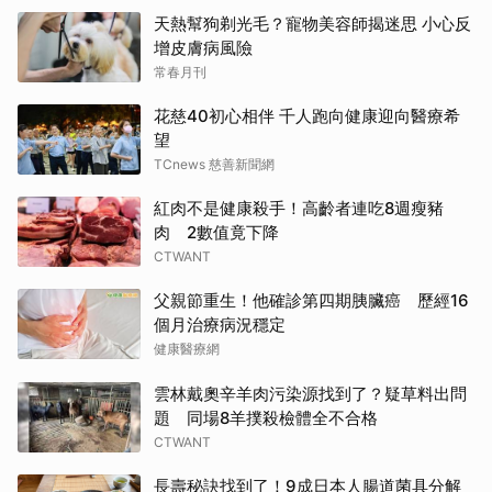
天熱幫狗剃光毛？寵物美容師揭迷思 小心反
增皮膚病風險
常春月刊
花慈40初心相伴 千人跑向健康迎向醫療希
望
TCnews 慈善新聞網
紅肉不是健康殺手！高齡者連吃8週瘦豬
肉 2數值竟下降
CTWANT
父親節重生！他確診第四期胰臟癌 歷經16
個月治療病況穩定
健康醫療網
雲林戴奧辛羊肉污染源找到了？疑草料出問
題 同場8羊撲殺檢體全不合格
CTWANT
長壽秘訣找到了！9成日本人腸道菌具分解