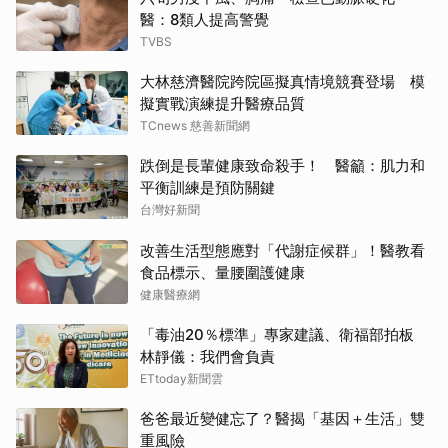
醫：8類人提高警覺
TVBS
大林慈濟醫院跨院區擬真情境競賽登場 模
擬實戰演練提升醫療品質
TCnews 慈善新聞網
跌倒是長輩健康致命殺手！ 醫籲：肌力和
平衡訓練是預防關鍵
台灣好新聞
改善生活型態應對「代謝症候群」！醫教看
食品標示、量腰圍護健康
健康醫療網
「毒油20％標準」專家建議、衛福部拍板
林靜儀：我們會負責
ETtoday新聞雲
爸爸最近變健忘了？醫揭「基因＋生活」雙
重風險