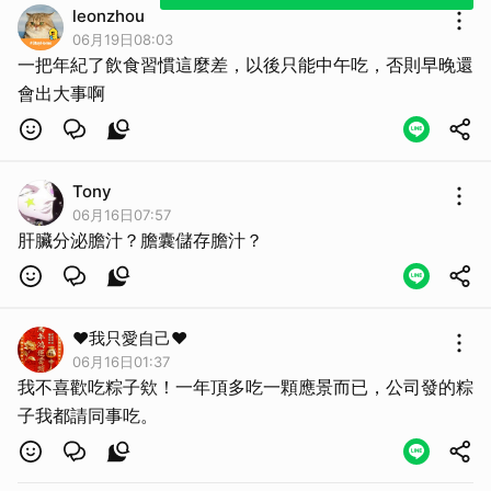
leonzhou
06月19日08:03
一把年紀了飲食習慣這麼差，以後只能中午吃，否則早晚還
會出大事啊
Tony
06月16日07:57
肝臟分泌膽汁？膽囊儲存膽汁？
❤我只愛自己❤
06月16日01:37
我不喜歡吃粽子欸！一年頂多吃一顆應景而已，公司發的粽
子我都請同事吃。
取消