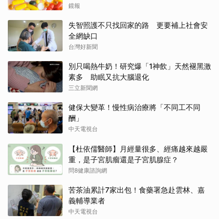
鏡報
失智照護不只找回家的路 更要補上社會安
全網缺口
台灣好新聞
別只喝熱牛奶！研究爆「1神飲」天然褪黑激
素多 助眠又抗大腦退化
三立新聞網
健保大變革！慢性病治療將「不同工不同
酬」
中天電視台
【杜依儒醫師】月經量很多、經痛越來越嚴
重，是子宮肌瘤還是子宮肌腺症？
問8健康諮詢網
苦茶油累計7家出包！食藥署急赴雲林、嘉
義輔導業者
中天電視台