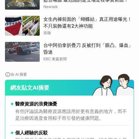
Newtalk
女生內褲前面的「蝴蝶結」真正用途曝光！
不只裝飾還有2大神功能
造咖
台中阿伯拿折疊刀 反被打到「眼凸、爆血」
昏迷
EBC 東森新聞
由 AI 摘要
網友貼文AI摘要
醫療資源的浪費擔憂
有些評論認為醫療資源應該用於更有意義的地方，而不
是治療因過度食用粽子而引發的健康問題。
個人經驗的反駁