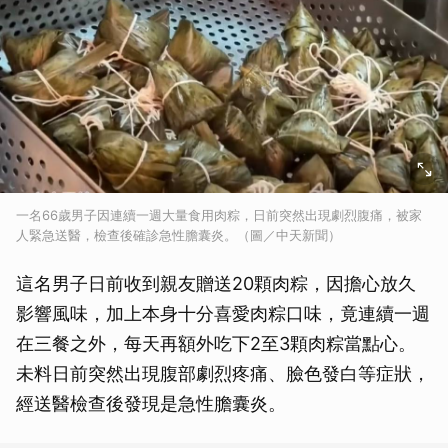
一名66歲男子因連續一週大量食用肉粽，日前突然出現劇烈腹痛，被家
人緊急送醫，檢查後確診急性膽囊炎。（圖／中天新聞）
這名男子日前收到親友贈送20顆肉粽，因擔心放久
影響風味，加上本身十分喜愛肉粽口味，竟連續一週
在三餐之外，每天再額外吃下2至3顆肉粽當點心。
未料日前突然出現腹部劇烈疼痛、臉色發白等症狀，
經送醫檢查後發現是急性膽囊炎。