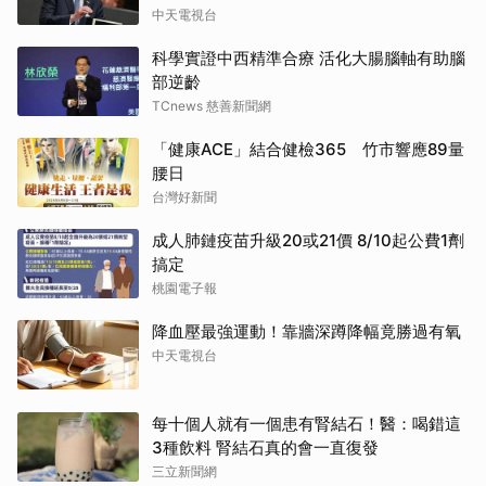
中天電視台
科學實證中西精準合療 活化大腸腦軸有助腦
部逆齡
TCnews 慈善新聞網
「健康ACE」結合健檢365 竹市響應89量
腰日
台灣好新聞
成人肺鏈疫苗升級20或21價 8/10起公費1劑
搞定
桃園電子報
降血壓最強運動！靠牆深蹲降幅竟勝過有氧
中天電視台
每十個人就有一個患有腎結石！醫：喝錯這
3種飲料 腎結石真的會一直復發
三立新聞網