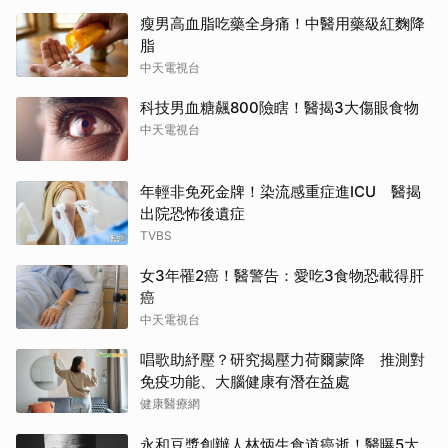
瘦男高血脂吃藥全身痛！中醫用藥級紅麴降
脂
中天電視台
科技男血糖飆800險瞎！醫揭3大傷眼食物
中天電視台
年輕非免死金牌！染流感重症進ICU 醫揭
出院恐怖後遺症
TVBS
女3年罹2癌！醫警告：愛吃3食物恐載得肝
癌
中天電視台
唱歌助紓壓？研究揭壓力荷爾蒙降 推測對
免疫功能、大腦健康有潛在益處
健康醫療網
永和豆漿創辦人林炳生食道癌逝！醫曝5大