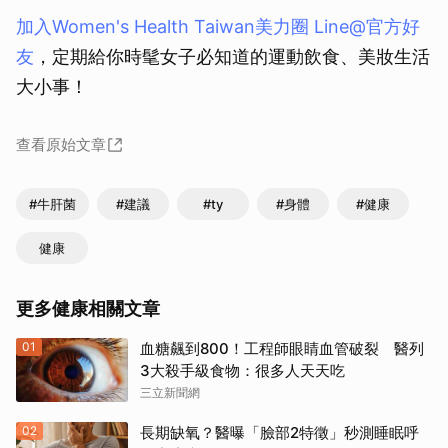
取消
加入Women's Health Taiwan美力圈 Line@官方好
友
，定期給你時髦女子必知道的運動飲食、美妝生活
大小事！
查看原始文章
#牛肝菌
#建議
#ty
#身體
#健康
健康
更多健康相關文章
01
血糖飆到800！工程師眼睛血管破裂 醫列
3大殺手級食物：很多人天天吃
三立新聞網
02
長期缺氧？醫曝「臉部2特徵」秒測睡眠呼