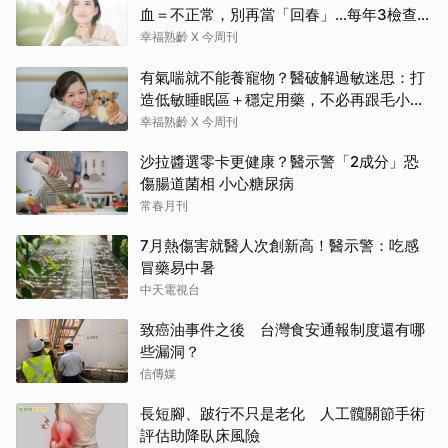
血＝不正常，別再當「回春」…每年3檢查保
命：早期治癒率達9成5
幸福熟齡 X 今周刊
有氣喘就不能養寵物？醫破解過敏迷思：打
造低敏睡眠區＋穩定用藥，不必再跟毛小孩
分離
幸福熟齡 X 今周刊
沙拉醬選零卡更健康？醫示警「2成分」恐
傷腸道菌相 小心糖尿病
常春月刊
7月熱傷害就醫人次創新高！醫示警：吃感
冒藥易中暑
中天電視台
致癌油事件之後 台灣食安通報制度還有哪
些漏洞？
信傳媒
長短腳、跛行不只是老化 人工髖關節手術
評估助降臥床風險