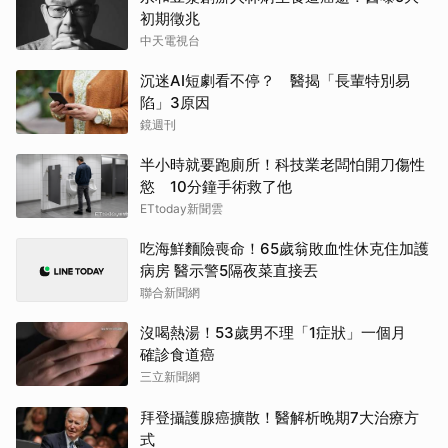
初期徵兆
中天電視台
沉迷AI短劇看不停？ 醫揭「長輩特別易
陷」3原因
鏡週刊
半小時就要跑廁所！科技業老闆怕開刀傷性
慾 10分鐘手術救了他
ETtoday新聞雲
吃海鮮麵險喪命！65歲翁敗血性休克住加護
病房 醫示警5隔夜菜直接丟
聯合新聞網
沒喝熱湯！53歲男不理「1症狀」一個月
確診食道癌
三立新聞網
拜登攝護腺癌擴散！醫解析晚期7大治療方
式