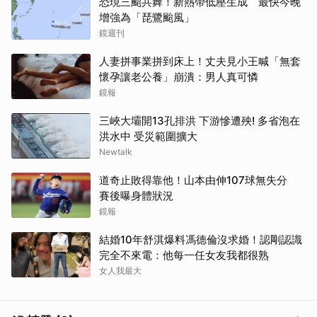
恐現三颱共舞！新熱帶低壓生成 最快今晚
增強為「琵鷺颱風」
鏡週刊
人妻拼事業拼到床上！丈夫見小王喊「無套
懷孕讓老公養」崩潰：男人真可憐
鏡報
三峽大壩開13孔排洪 下游慘遭殃! 多省泡在
洪水中 受災範圍擴大
Newtalk
道奇止敗得靠他！山本由伸107球無失分
賽後曝身體狀況
鏡報
結婚10年舒淇爆料馮德倫沒求婚！認剛認識
完全不來電：他每一任女友我都很熟
女人我最大