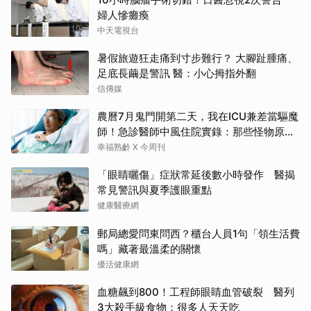
婦人慘癱瘓
中天電視台
暑假旅遊狂走痛到寸步難行？ 大腳趾腫痛、
足底長繭是警訊 醫：小心拇指外翻
信傳媒
農曆7月鬼門開第二天，我在ICU兼差當驅魔
師！急診醫師中風住院實錄：那些怪物原來
叫譫妄
幸福熟齡 X 今周刊
「眼睛曬傷」症狀常延後數小時發作 醫揭
常見警訊與夏季護眼重點
健康醫療網
郵局總愛問東問西？櫃台人員1句「領生活費
嗎」藏著最溫柔的關懷
優活健康網
血糖飆到800！工程師眼睛血管破裂 醫列
3大殺手級食物：很多人天天吃