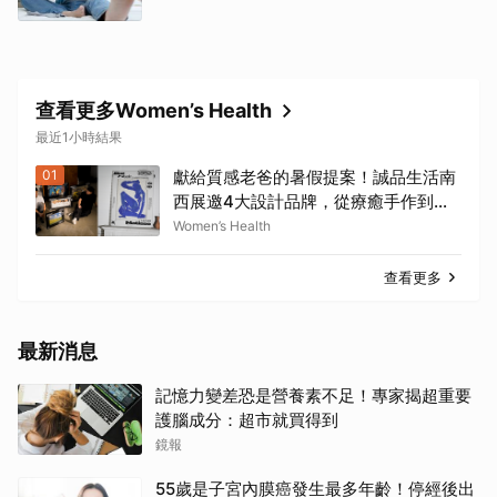
查看更多Women’s Health
最近1小時結果
01
獻給質感老爸的暑假提案！誠品生活南
西展邀4大設計品牌，從療癒手作到日
本家具、AI好禮寵愛全家 | Women's
Women’s Health
Health
查看更多
最新消息
記憶力變差恐是營養素不足！專家揭超重要
護腦成分：超市就買得到
鏡報
55歲是子宮內膜癌發生最多年齡！停經後出