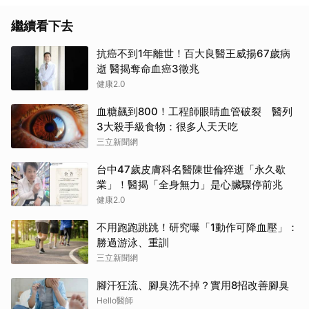
繼續看下去
抗癌不到1年離世！百大良醫王威揚67歲病
逝 醫揭奪命血癌3徵兆
健康2.0
血糖飆到800！工程師眼睛血管破裂 醫列
3大殺手級食物：很多人天天吃
三立新聞網
台中47歲皮膚科名醫陳世倫猝逝「永久歇
業」！醫揭「全身無力」是心臟驟停前兆
健康2.0
不用跑跑跳跳！研究曝「1動作可降血壓」：
勝過游泳、重訓
三立新聞網
腳汗狂流、腳臭洗不掉？實用8招改善腳臭
Hello醫師