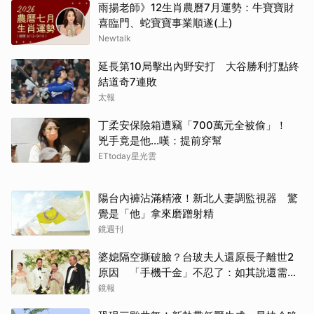
雨揚老師》12生肖農曆7月運勢：牛寶寶財
喜臨門、蛇寶寶事業順遂(上)
Newtalk
延長第10局擊出內野安打 大谷勝利打點終
結道奇7連敗
太報
丁柔安保險箱遭竊「700萬元全被偷」！
兇手竟是他...嘆：提前穿幫
ETtoday星光雲
陽台內褲沾滿精液！新北人妻調監視器 驚
覺是「他」拿來磨蹭射精
鏡週刊
婆媳隔空撕破臉？台玻夫人還原長子離世2
原因 「手機千金」不忍了：如其說還需要
離開嗎？
鏡報