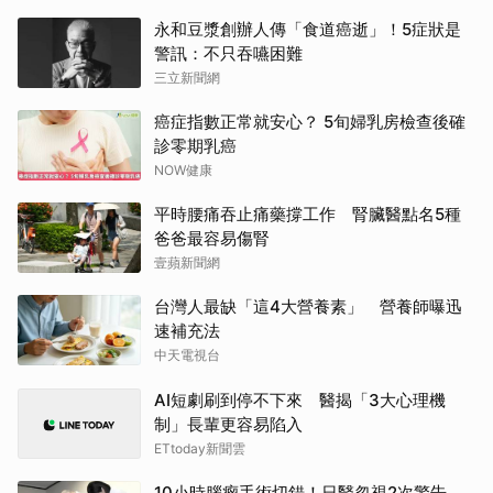
永和豆漿創辦人傳「食道癌逝」！5症狀是
警訊：不只吞嚥困難
三立新聞網
癌症指數正常就安心？ 5旬婦乳房檢查後確
診零期乳癌
NOW健康
平時腰痛吞止痛藥撐工作 腎臟醫點名5種
爸爸最容易傷腎
壹蘋新聞網
台灣人最缺「這4大營養素」 營養師曝迅
速補充法
中天電視台
AI短劇刷到停不下來 醫揭「3大心理機
制」長輩更容易陷入
ETtoday新聞雲
10小時腦瘤手術切錯！日醫忽視2次警告