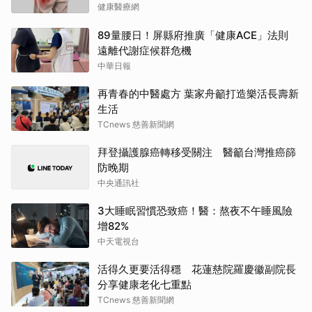
健康醫療網
89量腰日！屏縣府推廣「健康ACE」法則
遠離代謝症候群危機
中華日報
再青春的中醫處方 葉家舟籲打造樂活長壽新
生活
TCnews 慈善新聞網
拜登攝護腺癌轉移受關注 醫籲台灣推癌篩
防晚期
中央通訊社
3大睡眠習慣恐致癌！醫：熬夜不午睡風險
增82%
中天電視台
活得久更要活得穩 花蓮慈院羅慶徽副院長
分享健康老化七重點
TCnews 慈善新聞網