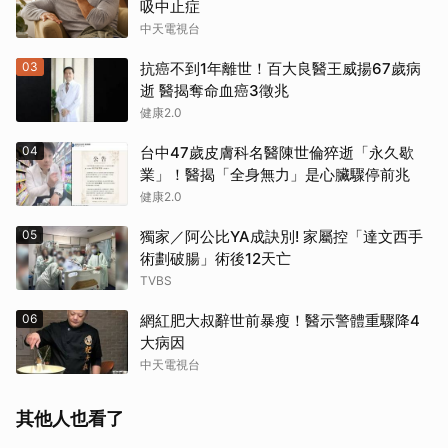
吸中止症
中天電視台
03
抗癌不到1年離世！百大良醫王威揚67歲病
逝 醫揭奪命血癌3徵兆
健康2.0
04
台中47歲皮膚科名醫陳世倫猝逝「永久歇
業」！醫揭「全身無力」是心臟驟停前兆
健康2.0
05
獨家／阿公比YA成訣別! 家屬控「達文西手
術劃破腸」術後12天亡
TVBS
06
網紅肥大叔辭世前暴瘦！醫示警體重驟降4
大病因
中天電視台
其他人也看了