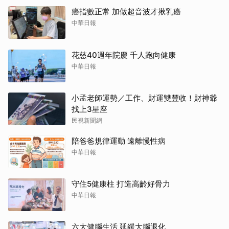
癌指數正常 加做超音波才揪乳癌
中華日報
花慈40週年院慶 千人跑向健康
中華日報
小孟老師運勢／工作、財運雙豐收！財神爺
找上3星座
民視新聞網
陪爸爸規律運動 遠離慢性病
中華日報
守住5健康柱 打造高齡好骨力
中華日報
六大健腦生活 延緩大腦退化