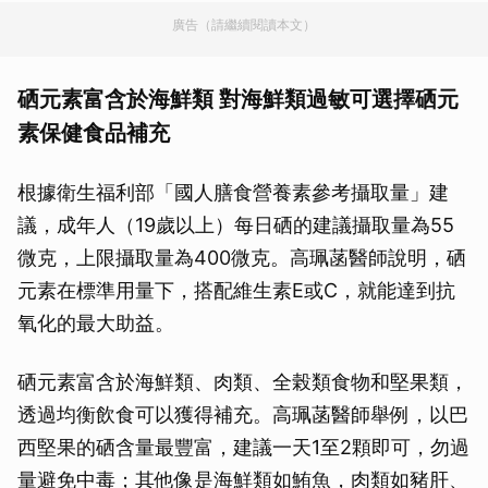
廣告（請繼續閱讀本文）
硒元素富含於海鮮類 對海鮮類過敏可選擇硒元
素保健食品補充
根據衛生福利部「國人膳食營養素參考攝取量」建
議，成年人（19歲以上）每日硒的建議攝取量為55
微克，上限攝取量為400微克。高珮菡醫師說明，硒
元素在標準用量下，搭配維生素E或C，就能達到抗
氧化的最大助益。
硒元素富含於海鮮類、肉類、全榖類食物和堅果類，
透過均衡飲食可以獲得補充。高珮菡醫師舉例，以巴
西堅果的硒含量最豐富，建議一天1至2顆即可，勿過
量避免中毒；其他像是海鮮類如鮪魚，肉類如豬肝、