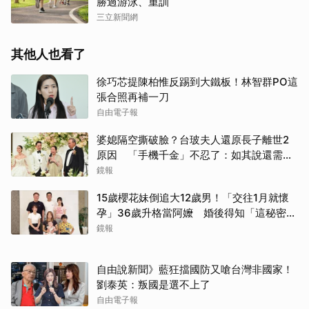
勝過游泳、重訓
三立新聞網
其他人也看了
徐巧芯提陳柏惟反踢到大鐵板！林智群PO這
張合照再補一刀
自由電子報
婆媳隔空撕破臉？台玻夫人還原長子離世2
原因 「手機千金」不忍了：如其說還需要
離開嗎？
鏡報
15歲櫻花妹倒追大12歲男！「交往1月就懷
孕」36歲升格當阿嬤 婚後得知「這秘密」
傻眼了
鏡報
自由說新聞》藍狂擋國防又嗆台灣非國家！
劉泰英：叛國是選不上了
自由電子報