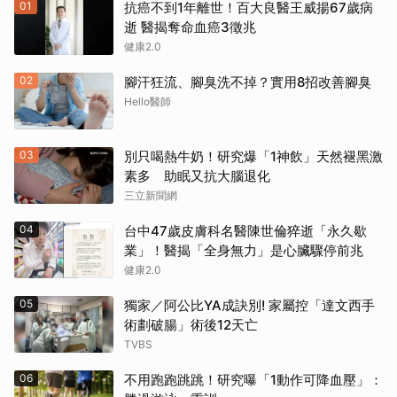
01
抗癌不到1年離世！百大良醫王威揚67歲病
逝 醫揭奪命血癌3徵兆
健康2.0
02
腳汗狂流、腳臭洗不掉？實用8招改善腳臭
Hello醫師
03
別只喝熱牛奶！研究爆「1神飲」天然褪黑激
素多 助眠又抗大腦退化
三立新聞網
04
台中47歲皮膚科名醫陳世倫猝逝「永久歇
業」！醫揭「全身無力」是心臟驟停前兆
健康2.0
05
獨家／阿公比YA成訣別! 家屬控「達文西手
術劃破腸」術後12天亡
TVBS
06
不用跑跑跳跳！研究曝「1動作可降血壓」：