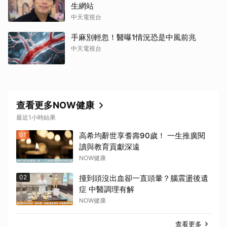
生網站
中天電視台
手麻別輕忽！醫曝1情況恐是中風前兆
中天電視台
查看更多NOW健康
最近1小時結果
01
高希均辭世享耆壽90歲！ 一生推廣閱
讀與教育貢獻深遠
NOW健康
02
撞到頭沒出血卻一直頭暈？腦震盪後遺
症 中醫調理有解
NOW健康
查看更多