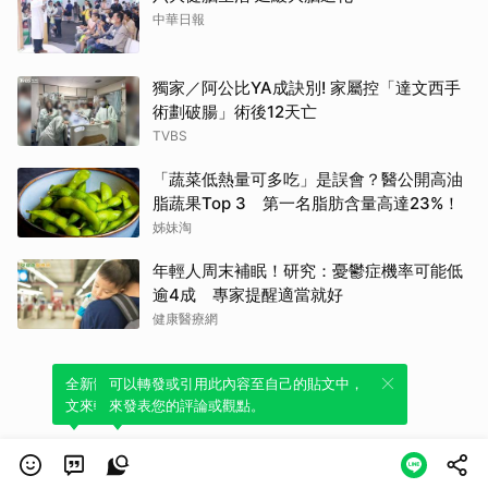
中華日報
獨家／阿公比YA成訣別! 家屬控「達文西手
術劃破腸」術後12天亡
TVBS
「蔬菜低熱量可多吃」是誤會？醫公開高油
脂蔬果Top 3 第一名脂肪含量高達23%！
姊妹淘
年輕人周末補眠！研究：憂鬱症機率可能低
逾4成 專家提醒適當就好
健康醫療網
全新體驗！一鍵引用此內容，透過發布貼
可以轉發或引用此內容至自己的貼文中，
文來輕鬆表達個人立場。
來發表您的評論或觀點。