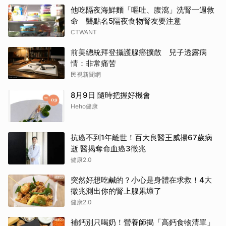
他吃隔夜海鮮麵「嘔吐、腹瀉」洗腎一週救
命 醫點名5隔夜食物腎友要注意
CTWANT
前美總統拜登攝護腺癌擴散 兒子透露病
情：非常痛苦
民視新聞網
8月9日 隨時把握好機會
Heho健康
抗癌不到1年離世！百大良醫王威揚67歲病
逝 醫揭奪命血癌3徵兆
健康2.0
突然好想吃鹹的？小心是身體在求救！4大
徵兆測出你的腎上腺累壞了
健康2.0
補鈣別只喝奶！營養師揭「高鈣食物清單」