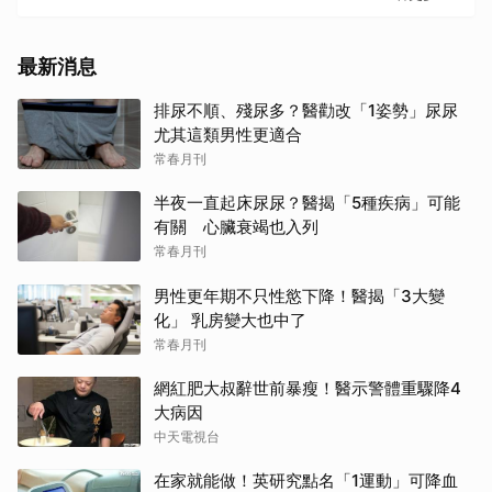
最新消息
排尿不順、殘尿多？醫勸改「1姿勢」尿尿
尤其這類男性更適合
常春月刊
半夜一直起床尿尿？醫揭「5種疾病」可能
有關 心臟衰竭也入列
常春月刊
男性更年期不只性慾下降！醫揭「3大變
化」 乳房變大也中了
常春月刊
網紅肥大叔辭世前暴瘦！醫示警體重驟降4
大病因
中天電視台
在家就能做！英研究點名「1運動」可降血