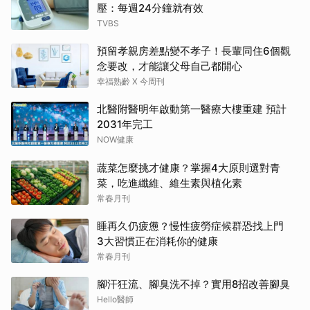
壓：每週24分鐘就有效
TVBS
預留孝親房差點變不孝子！長輩同住6個觀
念要改，才能讓父母自己都開心
幸福熟齡 X 今周刊
北醫附醫明年啟動第一醫療大樓重建 預計
2031年完工
NOW健康
蔬菜怎麼挑才健康？掌握4大原則選對青
菜，吃進纖維、維生素與植化素
常春月刊
睡再久仍疲憊？慢性疲勞症候群恐找上門
3大習慣正在消耗你的健康
常春月刊
腳汗狂流、腳臭洗不掉？實用8招改善腳臭
Hello醫師