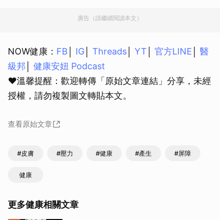
廣告（請繼續閱讀本文）
NOW健康：
FB
│
IG
│
Threads
│
YT
│
官方LINE
│
醫
級邦
│
健康安妞 Podcast
❤溫馨提醒：歡迎轉傳「原始文章連結」分享，未經
授權，請勿複製圖文轉貼本文。
查看原始文章
#皮膚
#壓力
#健康
#產生
#屏障
健康
更多健康相關文章