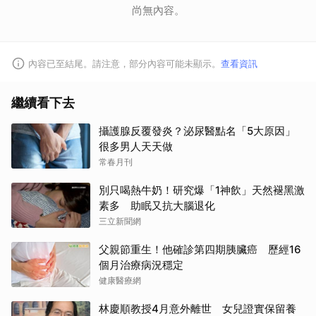
尚無內容。
內容已至結尾。請注意，部分內容可能未顯示。
查看資訊
繼續看下去
攝護腺反覆發炎？泌尿醫點名「5大原因」
很多男人天天做
常春月刊
別只喝熱牛奶！研究爆「1神飲」天然褪黑激
素多 助眠又抗大腦退化
三立新聞網
父親節重生！他確診第四期胰臟癌 歷經16
個月治療病況穩定
健康醫療網
林慶順教授4月意外離世 女兒證實保留養