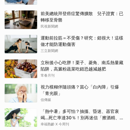
前美總統拜登癌症驚傳擴散 兒子證實：已
轉移至骨骼
民視新聞網
運動前拉筋＝不受傷？研究：錯很大！這樣
做才能防運動傷害
三立新聞網
立秋後小心吃胖！栗子、菱角、南瓜熱量藏
陷阱，高澱粉蔬菜吃錯恐越減越肥
常春月刊
視力模糊伴隨頭痛？當心「白內障」引爆
「青光眼」
信傳媒
「熱中暑」多可怕？抽搐、昏迷、器官衰
竭…死亡率達30％！別再迷信「擦酒精、吃
退燒藥」，5招才能真救命
幸福熟齡 X 今周刊