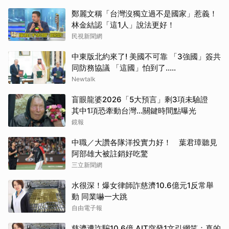
鄭麗文稱「台灣沒獨立過不是國家」惹義！
林金結認「這1人」說法更好！
民視新聞網
中東版北約來了! 美國不可靠 「3強國」簽共
同防務協議 「這國」怕到了.....
Newtalk
盲眼龍婆2026「5大預言」剩3項未驗證
其中1項恐牽動台灣...關鍵時間點曝光
鏡報
取消
中職／大讚各隊洋投實力好！ 葉君璋聽見
阿部雄大被註銷好吃驚
三立新聞網
水很深！爆女律師詐慈濟10.6億元1反常舉
動 同業嚇一大跳
自由電子報
慈濟遭詐騙10.6億 AIT突發1文引網笑：真的