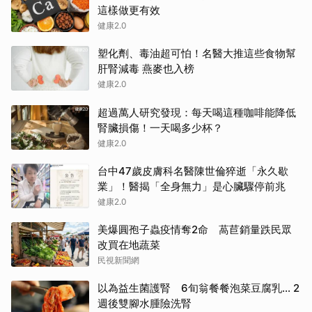
這樣做更有效
健康2.0
塑化劑、毒油超可怕！名醫大推這些食物幫
肝腎減毒 燕麥也入榜
健康2.0
超過萬人研究發現：每天喝這種咖啡能降低
腎臟損傷！一天喝多少杯？
健康2.0
台中47歲皮膚科名醫陳世倫猝逝「永久歇
業」！醫揭「全身無力」是心臟驟停前兆
健康2.0
美爆圓孢子蟲疫情奪2命 萵苣銷量跌民眾
改買在地蔬菜
民視新聞網
以為益生菌護腎 6旬翁餐餐泡菜豆腐乳... 2
週後雙腳水腫險洗腎