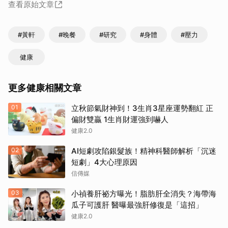
查看原始文章
#黃軒
#晚餐
#研究
#身體
#壓力
健康
更多健康相關文章
01
立秋節氣財神到！3生肖3星座運勢翻紅 正
偏財雙贏 1生肖財運強到嚇人
健康2.0
02
AI短劇攻陷銀髮族！精神科醫師解析「沉迷
短劇」4大心理原因
信傳媒
03
小禎養肝祕方曝光！脂肪肝全消失？海帶海
瓜子可護肝 醫曝最強肝修復是「這招」
健康2.0