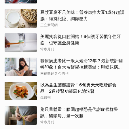
豆漿豆腐不只美味！營養師推大豆1成分超護
腦：維持記憶、調節壓力
三立新聞網
美麗笑容從口腔開始！6個護牙習慣守住牙
齒，也守護全身健康
常春月刊
糖尿病患者比一般人短命12年？最新統計翻
轉印象！台大名醫揭控糖關鍵：與糖尿病為
友、天長地久
幸福熟齡 X 今周刊
以為益生菌能護腎！6旬男天天吃發酵食
品 2週後腎功能惡化險洗腎
鏡週刊
別只量體重！腰圍超標恐是代謝症候群警
訊，醫籲每月量一次腰
常春月刊