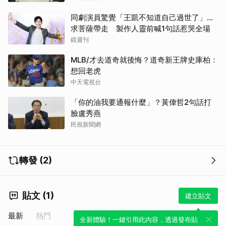
同劇演員驚覺「王凱不知道自己過世了」...
求菩薩帶走 製作人靈前喊1句話惹哭全場
鏡週刊
MLB/才去道奇就後悔？道奇新王牌史庫柏：
想回老虎
中天電視台
「你的油我要通報什麼」？黃偉哲2句話打
臉盧秀燕
民視新聞網
轉發 (2)
貼文 (1)
建立貼文
最新
熱門
全新體驗！一鍵引用此內容，透過發布貼