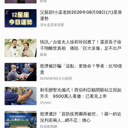
網絡
鏡報
父親節!小孟老師2026年08月08日(六)星座
運勢
清水孟星座塔羅
快訊／台玻夫人徐莉玲回應了！還原長子徐
子翔離世真相 痛陷「巨大哀傷」足不出戶
鏡報
慈濟被詐騙「這點」更致命？學者：比10億
貴
NOWNEWS今日新聞
剃毛變聖光儀式！西伯利亞貓閉眼站立宛如
升天 9500萬人看傻：已看見上帝
Styletc
慈濟遭詐「昔防疫男團再被挖」！羅一鈞近
況判若兩人…網不忍：擔心
民視新聞網