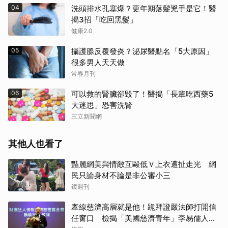
04
洗頭排水孔塞爆？更年期落髮兇手是它！醫
揭3招「吃回黑髮」
健康2.0
05
攝護腺反覆發炎？泌尿醫點名「5大原因」
很多男人天天做
常春月刊
06
可以救的腎臟卻毁了！醫揭「長輩吃西藥5
大迷思」恐害洗腎
三立新聞網
其他人也看了
豔麗網美與情敵互毆低Ｖ上衣遭扯走光 網
民只論身材不論是非公審小三
鏡週刊
牽線慈濟高層就是他！跪拜證嚴法師打開信
任窗口 檢揭「美國慈濟青年」李易儒人脈