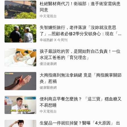
杜絕醫材商代刀！衛福部：進手術室需病患
同意
中天電視台
失智嬤拒旅行，老伴落淚「沒妳就沒意思
了」…照顧者必修2學分安頓身心：現在「這
樣」就好了
幸福熟齡 X 今周刊
孩子最該吃的苦，是開始對自己負責！一位
水泥工爸爸的「育兒理念」
優活健康網
大拇指痛到無法拿鍋鏟 竟是「拇指腕掌關節
炎」惹禍
健康醫療網
便利商店早餐怎麼挑？ 「這三寶」穩血糖又
不易想睡
中天電視台
生髮品一停就狂掉髮？醫曝「4大原因」 出