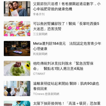
父親節別只送禮！爸爸腰圍超過這數字，小
心幸福肥背後的健康危機
常春月刊
可以救的腎臟卻毁了！醫揭「長輩吃西藥5
大迷思」恐害洗腎
三立新聞網
Meta遭判賠184億元 法院認定危害青少年
心理健康
民視新聞網
他吃傳統剉冰竟拉到脫水「緊急洗腎保
命」 醫點名1類人應注意4風險
CTWANT
遠離衰弱從站起來開始 醫師：肌肉90歲也
養得回來
TCnews 慈善新聞網
太陽下抽菸後倒地！「高溫＋吸菸」恐加重