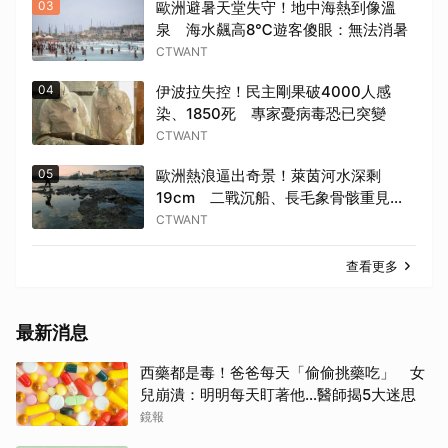
03
歐洲避暑天堂失守！地中海熱到像溫
泉 海水飆高8℃遊客傻眼：無法消暑
CTWANT
04
伊波拉失控！民主剛果破4000人感
染、1850死 專家憂病毒恐已突變
CTWANT
05
歐洲熱浪逼出奇景！萊茵河水深剩
19cm 二戰沉船、長毛象骨骸重見天
日
CTWANT
查看更多
最新消息
西藥都是毒！爸爸每天「偷偷挑藥吃」 女
兒崩潰：明明每天盯著他…醫師揭5大迷思
鏡報