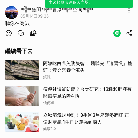
文來輕鬆表達個人立場。
取消
𒀱無間𒀱曹原𒀱空間𒀱
05月14日09:36
聽你在喇叭
繼續看下去
阿嬤吃白帶魚防失智！ 醫聽完「這習慣」搖
頭：黃金營養全流失
鏡報
瘦瘦針還能防癌？台大研究：13種和肥胖有
關癌症風險降41%
信傳媒
立秋節氣財神到！3生肖3星座運勢翻紅 正
偏財雙贏 1生肖財運強到嚇人
健康2.0