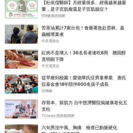
【杜依儒醫師】月經量很多、經痛越來越嚴
重，是子宮肌瘤還是子宮肌腺症？
問8健康諮詢網
苦茶油累計7家出包！食藥署急赴雲林、嘉
義輔導業者
中天電視台
紅肉不是壞人！36名長者連吃8周 膽固醇
竟明顯下降
中天電視台
從早療到校園！愛德華氏症男童畢業 唐氏
症基金會18年陪伴600名孩子成長
信傳媒
存骨本、留肌力 台中慈濟醫院揭健康老化五
支柱
TCnews 慈善新聞網
六旬男沒中風、胸痛 檢查已動脈硬化