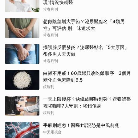
現1情況快就醫
常春月刊
想做陰莖增大手術？泌尿醫點名「4類男
性」可評估 別一味追求大
常春月刊
攝護腺反覆發炎？泌尿醫點名「5大原因」
很多男人天天做
常春月刊
白飯不用戒！60歲婦只改吃飯順序 3個月
糖化血色素降到6.5
鏡週刊
一天上限幾杯？缺鐵族哪時別碰？營養師整
裡喝咖啡7大守則：喝錯傷身
鏡週刊
手麻別輕忽！醫曝1情況恐是中風前兆
中天電視台