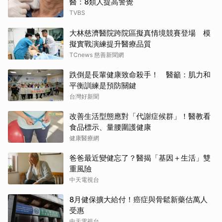
醫：8類人提高警覺
TVBS
大林慈濟醫院跨院區擬真情境競賽登場 模
擬實戰演練提升醫療品質
TCnews 慈善新聞網
跌倒是長輩健康致命殺手！ 醫籲：肌力和
平衡訓練是預防關鍵
台灣好新聞
改善生活型態應對「代謝症候群」！醫教看
食品標示、量腰圍護健康
健康醫療網
爸爸最近變健忘了？醫揭「基因＋生活」雙
重風險
中天電視台
8月健保擴大給付！癌症與骨鬆新藥估萬人
受惠
中天電視台