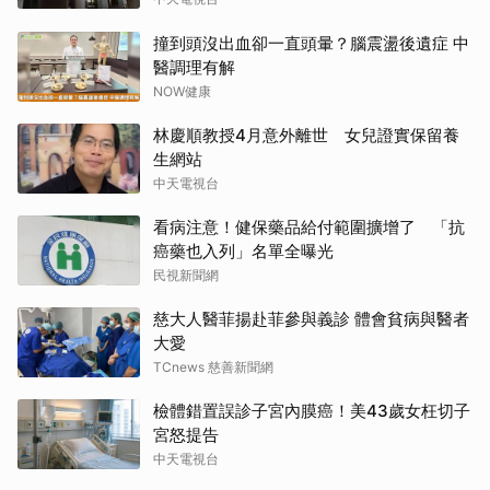
撞到頭沒出血卻一直頭暈？腦震盪後遺症 中
醫調理有解
NOW健康
林慶順教授4月意外離世 女兒證實保留養
生網站
中天電視台
看病注意！健保藥品給付範圍擴增了 「抗
癌藥也入列」名單全曝光
民視新聞網
慈大人醫菲揚赴菲參與義診 體會貧病與醫者
大愛
TCnews 慈善新聞網
檢體錯置誤診子宮內膜癌！美43歲女枉切子
宮怒提告
中天電視台