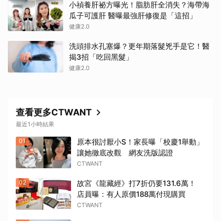
小禎養肝祕方曝光！脂肪肝全消失？海帶海
瓜子可護肝 醫曝最強肝修復是「這招」
健康2.0
洗頭排水孔塞爆？更年期落髮兇手是它！醫
揭3招「吃回黑髮」
健康2.0
查看更多CTWANT
最近1小時結果
01
原本很討厭小S！家長曝「校慶1舉動」
讓她徹底改觀 網友洗版認證
CTWANT
02
故宮《龍藏經》打7折仍要131.6萬！
店員曝：有人原價188萬付現購買
CTWANT