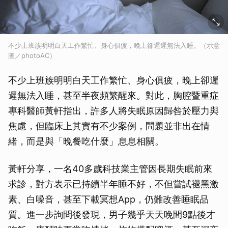
不少上班族明明白天工作繁忙、身心俱疲，晚上卻遲遲無法入睡。（示意
圖／photoAC）
不少上班族明明白天工作繁忙、身心俱疲，晚上卻遲
遲無法入睡，甚至半夜頻繁醒來。對此，胸腔暨重症
專科醫師黃軒指出，許多人將失眠原因歸咎於壓力與
焦慮，但臨床上其實有不少案例，問題並非出在情
緒，而是與「晚餐吃什麼」息息相關。
黃軒分享，一名40多歲科技業主管因長期失眠前來
求診，對方表示已持續半年睡不好，不但嘗試褪黑激
素、白噪音，甚至下載冥想App，仍難改善睡眠品
質。進一步詢問後發現，男子幾乎天天晚間9點後才