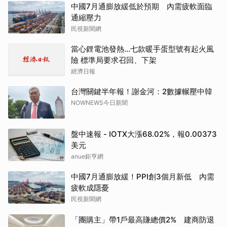
中國7月通膨放緩低於預期 內需疲軟面臨
通縮壓力
民視新聞網
當心鋰電池發熱…七款暖手蛋型號有起火風
險 標準局要求召回、下架
經濟日報
台灣關鍵半年報！謝金河：2數據輾壓中韓
NOWNEWS今日新聞
盤中速報 - IOTX大漲68.02%，報0.00373
美元
anue鉅亨網
中國7月通膨放緩！PPI創3個月新低 內需
疲軟成隱憂
民視新聞網
「團購主」帶1戶最高賺總價2% 建商防退