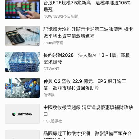
台股ETF規模7.5兆新高 這檔年漲逾105%
居冠
NOWNEWS今日新聞
記憶體大漲推升顯示卡迎第三波漲價潮 板卡
廠平均出貨單價激增進補
anue鉅亨網
長約綁到2028 法人點名「3＋1檔」載板
需求爆發
CTWANT
伸興 Q2 營收 22.9 億元、EPS 飆升逾三
倍 歐亞市場拉貨回溫助攻
信傳媒
中國稅收徵管趨嚴 清查違規優惠填補財政缺
口
中央通訊社
晶圓廠趕工掀徵才狂潮 微影設備巨頭在台