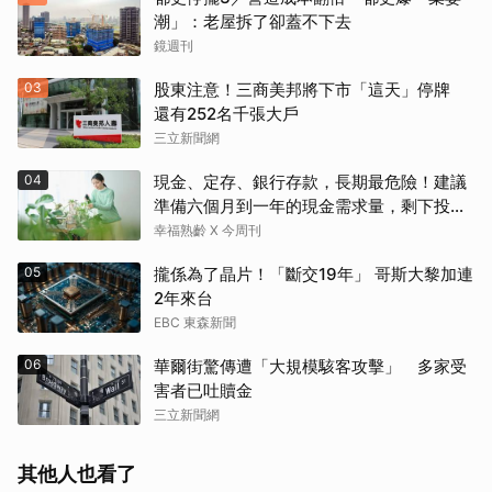
潮」：老屋拆了卻蓋不下去
鏡週刊
03
股東注意！三商美邦將下市「這天」停牌
還有252名千張大戶
三立新聞網
04
現金、定存、銀行存款，長期最危險！建議
準備六個月到一年的現金需求量，剩下投資
這2個
幸福熟齡 X 今周刊
05
攏係為了晶片！「斷交19年」 哥斯大黎加連
2年來台
EBC 東森新聞
06
華爾街驚傳遭「大規模駭客攻擊」 多家受
害者已吐贖金
三立新聞網
其他人也看了