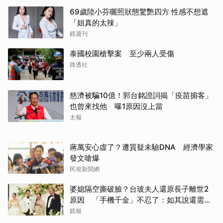
69歲陸小芬曬照狀態驚艷四方 性感不想遮
「姐真的太辣」
鏡週刊
泰國校園槍擊案 至少兩人受傷
路透社
慈濟被騙10億！郭台銘證詞揭「疫苗掮客」
也曾來找他 曝1原因沒上當
太報
蔣萬安心虛了？遭質疑未驗DNA 經濟學家
發文嗆爆
民視新聞網
婆媳隔空撕破臉？台玻夫人還原長子離世2
原因 「手機千金」不忍了：如其說還需要
離開嗎？
鏡報