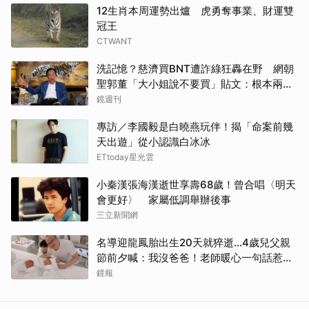
12生肖本周運勢出爐 虎勇奪事業、財運雙
冠王
CTWANT
洗記憶？慈濟買BNT遭詐綠狂轟在野 網朝
聖郭董「大小姐說不要買」貼文：根本兩碼
事
鏡週刊
專訪／李國毅是白曉燕玩伴！揭「命案前幾
天出遊」從小認識白冰冰
ETtoday星光雲
小秦漢張海漢逝世享壽68歲！曾合唱〈明天
會更好〉 家屬低調舉辦後事
三立新聞網
名導迎龍鳳胎出生20天就猝逝...4歲兒父親
節前夕喊：我沒爸爸！老師暖心一句話惹哭
遺孀
鏡報