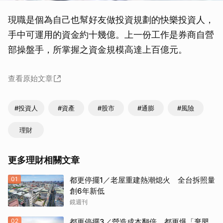
現職是個為自己也幫好友做投資規劃的快樂投資人，
手中可運用的資金約十幾億。上一份工作是券商自營
部操盤手，所掌握之資金規模高達上百億元。
查看原始文章
#投資人
#資產
#股市
#通膨
#風險
理財
更多理財相關文章
01
都更停擺1／老屋重建熱潮熄火 全台拆照量
創6年新低
鏡週刊
02
都更停擺3／營造成本翻倍 都更爆「棄嬰