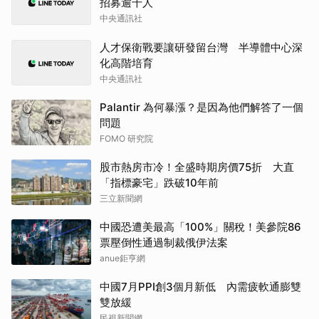
招募逾千人
中央通訊社
人才保衛戰要讓研發留台灣 半導體中心深
化高階培育
中央通訊社
Palantir 為何暴漲？是因為他們解答了一個
問題
FOMO 研究院
股市熱房市冷！全盛時期房價75折 大直
「指標豪宅」跌破10年前
三立新聞網
中國恐遭美最高「100%」關稅！美參院86
票壓倒性通過制裁俄伊法案
anue鉅亨網
中國7月PPI創3個月新低 內需疲軟通膨雙
雙放緩
民視新聞網