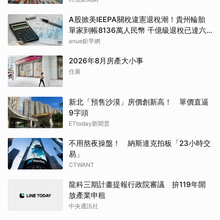
A股掀美IEEPA關稅違憲退稅潮！貴州輪胎
單家到帳8136萬人民幣 千億級退稅已達六
成
anue鉅亨網
2026年8月房產大小事
住展
新北「預售沙漠」房價創新高！ 單價直逼
9字頭
ETtoday新聞雲
不用熬夜操盤！ 納斯達克拍板「23小時交
易」
CTWANT
龍科三期計畫提報行政院審議 拚119年開
放產業申租
中央通訊社