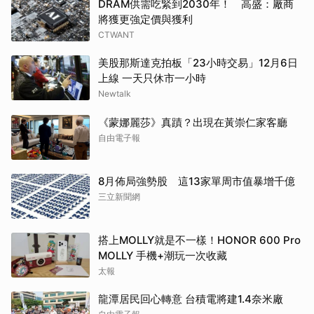
DRAM供需吃緊到2030年！ 高盛：廠商
將獲更強定價與獲利
CTWANT
美股那斯達克拍板「23小時交易」12月6日
上線 一天只休市一小時
Newtalk
《蒙娜麗莎》真蹟？出現在黃崇仁家客廳
自由電子報
8月佈局強勢股 這13家單周市值暴增千億
三立新聞網
搭上MOLLY就是不一樣！HONOR 600 Pro
MOLLY 手機+潮玩一次收藏
太報
龍潭居民回心轉意 台積電將建1.4奈米廠