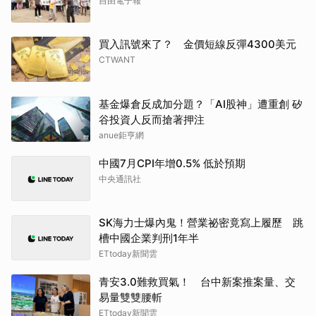
自由電子報
買入訊號來了？ 金價短線反彈4300美元
CTWANT
基金爆倉反成加分題？「AI股神」遭重創 矽
谷投資人反而搶著押注
anue鉅亨網
中國7月CPI年增0.5% 低於預期
中央通訊社
SK海力士爆內鬼！營業祕密竟寫上履歷 跳
槽中國企業判刑1年半
ETtoday新聞雲
青安3.0難救買氣！ 台中新案推案量、交
易量雙雙腰斬
ETtoday新聞雲