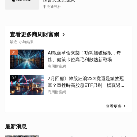
中央通訊社
查看更多商周財富網
最近1小時結果
01
AI散熱革命來襲！功耗飆破極限，奇
鋐、健策卡位高毛利散熱新戰場
商周財富網
02
7月回顧》韓股狂瀉22%竟還是績效冠
軍？重挫時高股息ETF只剩一檔贏過
0050
商周財富網
查看更多
最新消息