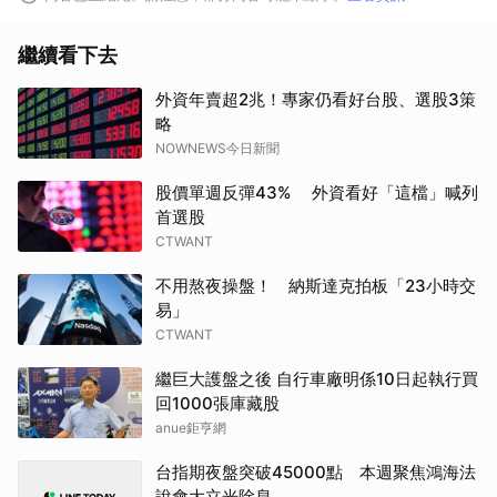
繼續看下去
外資年賣超2兆！專家仍看好台股、選股3策
略
NOWNEWS今日新聞
股價單週反彈43% 外資看好「這檔」喊列
首選股
CTWANT
不用熬夜操盤！ 納斯達克拍板「23小時交
易」
CTWANT
繼巨大護盤之後 自行車廠明係10日起執行買
回1000張庫藏股
anue鉅亨網
台指期夜盤突破45000點 本週聚焦鴻海法
說會大立光除息