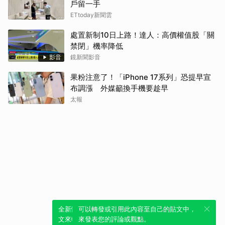
戶留一手
ETtoday新聞雲
處置新制10日上路！達人：高價權值股「關
禁閉」機率降低
影音
鏡新聞影音
果粉注意了！「iPhone 17系列」恐提早宣
布調漲 外媒籲換手機要趁早
太報
全新體驗！一鍵引用此內容，透過發布貼
可以轉發或引用此內容至自己的貼文中，
文來輕鬆表達個人立場。
來發表您的評論或觀點。