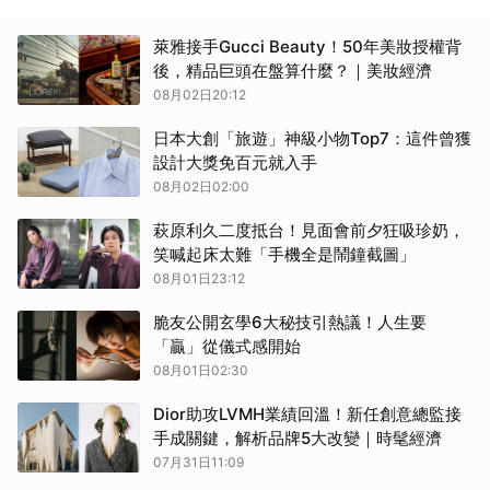
萊雅接手Gucci Beauty！50年美妝授權背
後，精品巨頭在盤算什麼？｜美妝經濟
08月02日20:12
日本大創「旅遊」神級小物Top7：這件曾獲
設計大獎免百元就入手
08月02日02:00
萩原利久二度抵台！見面會前夕狂吸珍奶，
笑喊起床太難「手機全是鬧鐘截圖」
08月01日23:12
脆友公開玄學6大秘技引熱議！人生要
「贏」從儀式感開始
08月01日02:30
Dior助攻LVMH業績回溫！新任創意總監接
手成關鍵，解析品牌5大改變｜時髦經濟
07月31日11:09