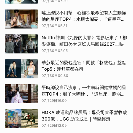
索玩心不設限的更多可能
07月30日07:20
嘴上總說不用幫，心裡卻最希望有人主動懂
他的星座TOP4：水瓶太嘴硬，「這星座」
逞強只是怕麻煩別人
07月30日05:31
Netflix神劇《九條的大罪》電影版來了！柳
樂優彌、町田啓太原班人馬回歸2027上映
07月30日02:05
華莎最近的愛包是它！同款「格紋包」盤點
Top5：連舒華都在揹
07月30日00:30
平時總說自己沒事，一生病就開始撒嬌的星
座TOP4：獅子太嘴硬，「這星座」脆弱只
留給最愛的人
07月29日16:00
HOKA 成運動品牌黑馬！母公司首季營收破
300億，UGG 助攻成長｜時髦經濟
07月29日12:09