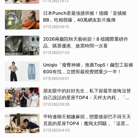
臉型
07月28日19:13
日本Punch君最強接班猴！德國「皇狨猴
BB」吃相萌爆，40萬網友影片瘋傳
07月28日09:15
2026兩廳院秋天藝術節！8 檔國際重磅作
品、購票優惠、搶票時間一次看
07月28日07:02
Uniqlo「瘦臀神褲」推薦Top5！繭型工裝褲
600有找，立體剪裁視覺體重少一半！
07月28日06:51
朋友眼中的好好先生，私下卻最常後悔沒替
自己說話的星座TOP4：天秤太內耗，「這
星座」好脾氣都是硬撐
07月28日06:28
平時連聊天都嫌麻煩，戀愛後卻巴不得天天
見面的星座TOP4：魔羯太悶騷，「這星
座」黏人只給最愛的人
07月28日04:05