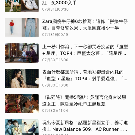
紅，免3000入手
07月31日00:30
Zara顯瘦牛仔褲6款推薦！這條「拼接牛仔
褲」自帶修臀效果，大腿圍直接少一半
07月31日00:19
上一秒叫你滾，下一秒卻哭著挽留的『血型
+ 星座』TOP4：巨蟹太念舊，「這星座」
狠話從來不算數
07月30日16:00
表面什麼都無所謂，背地裡卻最會內耗的
『血型 + 星座』TOP4：射手愛逞強，「這
星座」苦都自己吞
07月30日16:00
《御廷謠》開播5亮點！吳謹言化身古裝黑
道女主，陳哲遠冷峻帝王超反差
07月30日11:04
玩出今夏新風格！話題新星崔立于、姜玗進
換上 New Balance 509、AC Runner，探