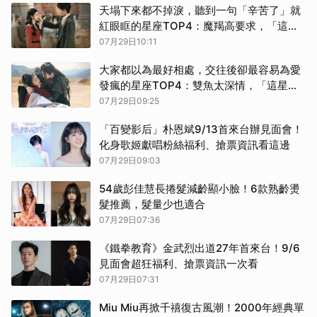
天塌下來都不掉淚，聽到一句「辛苦了」就
紅眼眶的星座TOP4：魔羯高要求，「這星
座」一句安慰就破防
07月29日10:11
大家都以為最好相處，交往後卻最容易為愛
發瘋的星座TOP4：雙魚太深情，「這星
座」佔有慾比想像更強
07月29日09:25
「百變影后」朴恩斌9/13首來台辦見面會！
化身歌姬獻唱粉絲福利、搶票資訊看這邊
07月29日09:03
54歲彭佳慧長捲髮減齡顯小臉！6款熟齡燙
髮推薦，髮量少也適合
07月29日07:36
《鐵拳教育》金武烈出道27年首來台！9/6
見面會超狂福利、搶票資訊一次看
07月29日07:31
Miu Miu再掀千禧復古風潮！2000年經典單