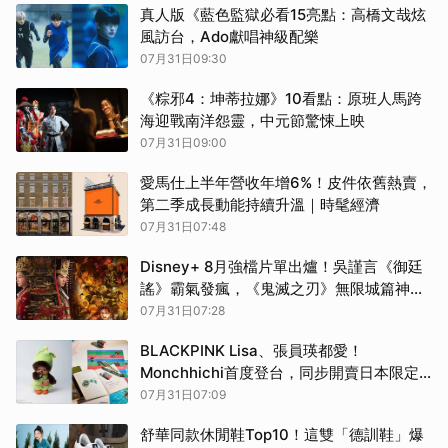
真人版《藍色監獄必看15亮點：高橋文哉炫
風訪台，Ado獻唱神級配樂
07月31日09:30
《粽邪4：坤蒂拉娜》10看點：原班人馬跨
海迎戰南洋怨靈，中元節驚悚上映
07月31日09:00
愛馬仕上半年營收年增6%！皮件依舊熱賣，
第二季成長動能持續升溫｜時髦經濟
07月31日07:48
Disney+ 8月強檔片單出爐！吳謹言《御廷
謠》霸氣發瘋，《鬼滅之刃》無限城篇神作
登陸
07月31日07:28
BLACKPINK Lisa、張員瑛都愛！
Monchhichi首度登台，同步開賣日本限定
盲盒
07月31日07:09
舒華同款休閒鞋Top10！這雙「德訓鞋」爆