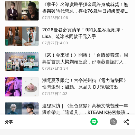
《孽子》名導虞戡平獲金馬終身成就獎！無
畏衝破時代禁忌，喜收76歲生日超級賀禮｜
金馬63
07月28日01:06
2026曼谷必買清單！9間女星私服潮牌：
Lisa、范冰冰同款千元入手
07月27日14:00
《來！金來號！》開播！「台版梨泰院」周
興哲首挑大梁剃頭泛淚，邵雨薇自認討人厭
卻輸給他
07月27日13:34
潮電夏季限定！古亭潮州街《電力遊樂園》
快閃派對：甜點、冰品與 DJ 現場演出
07月27日11:02
連線採訪｜《藍色監獄》高橋文哉苦練一年
獲准帶走「這道具」，&TEAM K秘密接演
「一舉動」遭團員抓包
07月27日10:54
分享
東野圭吾逝世｜從工程師到推理教父：本格