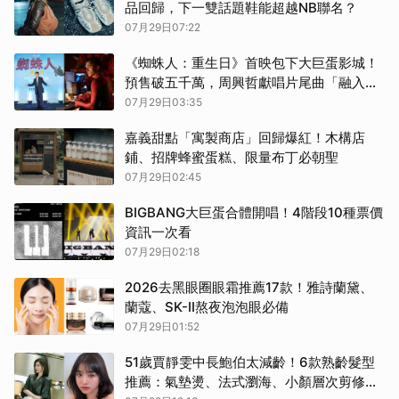
品回歸，下一雙話題鞋能超越NB聯名？
07月29日07:22
《蜘蛛人：重生日》首映包下大巨蛋影城！
預售破五千萬，周興哲獻唱片尾曲「融入中
文」創作心聲曝光
07月29日03:35
嘉義甜點「寓製商店」回歸爆紅！木構店
鋪、招牌蜂蜜蛋糕、限量布丁必朝聖
07月29日02:45
BIGBANG大巨蛋合體開唱！4階段10種票價
資訊一次看
07月29日02:18
2026去黑眼圈眼霜推薦17款！雅詩蘭黛、
蘭蔻、SK-II熬夜泡泡眼必備
07月29日01:52
51歲賈靜雯中長鮑伯太減齡！6款熟齡髮型
推薦：氣墊燙、法式瀏海、小顏層次剪修飾