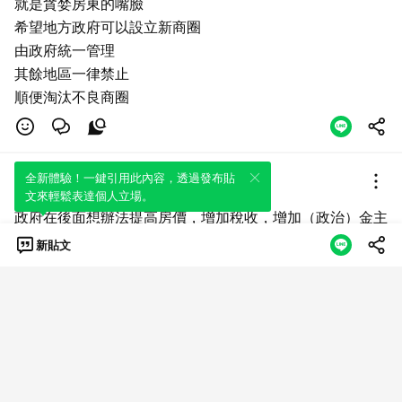
就是貪婪房東的嘴臉
希望地方政府可以設立新商圈
由政府統一管理
其餘地區一律禁止
順便淘汰不良商圈
LIN
全新體驗！一鍵引用此內容，透過發布貼
文來輕鬆表達個人立場。
04月14日13:16
政府在後面想辦法提高房價，增加稅收，增加（政治）金主
財力。
新貼文
卻沒有想到後面會延伸很多問題。
反而整體經濟更壞，多數小商人反而口袋空空如也。
Linda （淑玲）
04月12日13:32