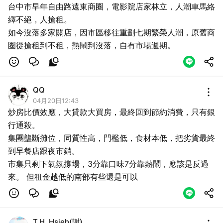
台中市早年自由路遠東商圈，電影院店家林立，人潮車馬絡
繹不絕，人搶租。
如今沒落多家關店，因市區移往重劃七期繁榮人潮，原舊商
圈從搶租到不租，熱鬧到沒落，自有市場週期。
QQ
04月20日12:43
炒房比價效應，大貸款大買房，最終回到節約消費，只有銀
行通殺。
集團壟斷攤位，同質性高，門檻低，食材本低，把劣貨最終
到早餐店跟夜市銷。
市集只剩下氣氛撐場，3分靠口味7分靠熱鬧，應該是反過
來。 但租金越低的南部有些還是可以
T.H. Hsieh(謝)