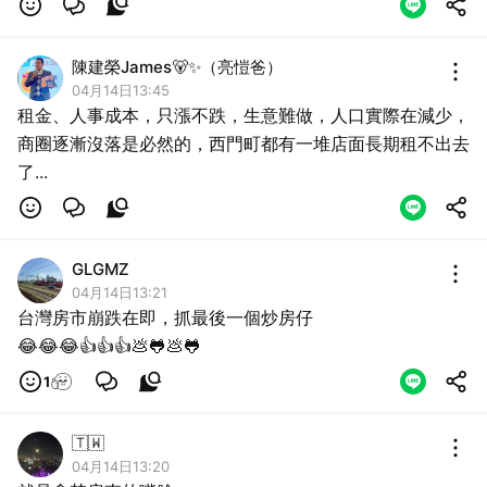
陳建榮James🐻✨（亮愷爸）
04月14日13:45
租金、人事成本，只漲不跌，生意難做，人口實際在減少，
商圈逐漸沒落是必然的，西門町都有一堆店面長期租不出去
了...
GLGMZ
04月14日13:21
台灣房市崩跌在即，抓最後一個炒房仔
😂😂😂👍👍👍💩🐸💩🐸
1
🇹🇼
04月14日13:20