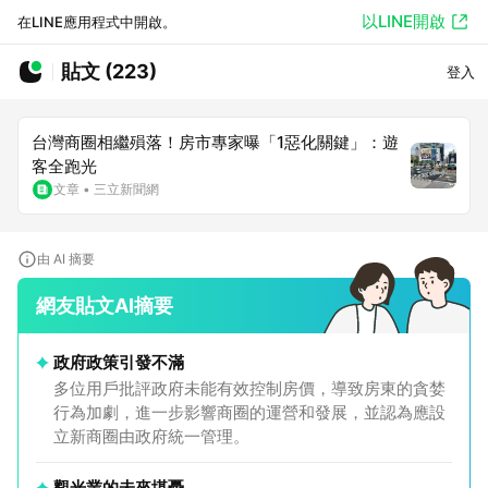
以LINE開啟
在LINE應用程式中開啟。
貼文 (223)
登入
台灣商圈相繼殞落！房市專家曝「1惡化關鍵」：遊
客全跑光
文章
•
三立新聞網
由 AI 摘要
網友貼文AI摘要
政府政策引發不滿
多位用戶批評政府未能有效控制房價，導致房東的貪婪
行為加劇，進一步影響商圈的運營和發展，並認為應設
立新商圈由政府統一管理。
觀光業的未來堪憂