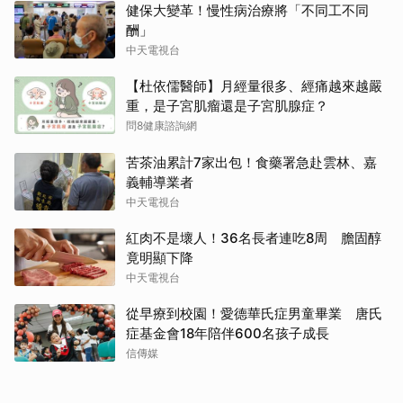
健保大變革！慢性病治療將「不同工不同
酬」
中天電視台
【杜依儒醫師】月經量很多、經痛越來越嚴
重，是子宮肌瘤還是子宮肌腺症？
問8健康諮詢網
苦茶油累計7家出包！食藥署急赴雲林、嘉
義輔導業者
中天電視台
紅肉不是壞人！36名長者連吃8周 膽固醇
竟明顯下降
中天電視台
從早療到校園！愛德華氏症男童畢業 唐氏
症基金會18年陪伴600名孩子成長
信傳媒