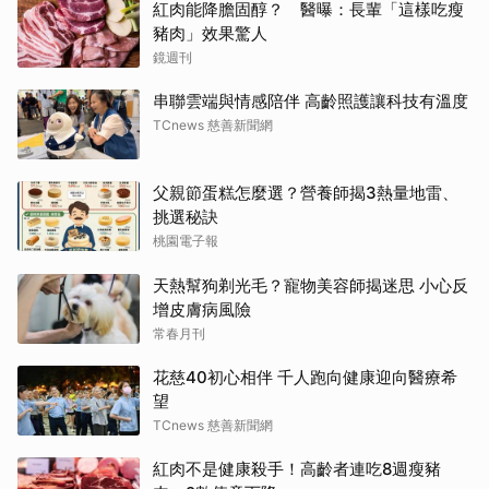
紅肉能降膽固醇？ 醫曝：長輩「這樣吃瘦
豬肉」效果驚人
鏡週刊
串聯雲端與情感陪伴 高齡照護讓科技有溫度
TCnews 慈善新聞網
父親節蛋糕怎麼選？營養師揭3熱量地雷、
挑選秘訣
桃園電子報
天熱幫狗剃光毛？寵物美容師揭迷思 小心反
增皮膚病風險
常春月刊
花慈40初心相伴 千人跑向健康迎向醫療希
望
TCnews 慈善新聞網
紅肉不是健康殺手！高齡者連吃8週瘦豬