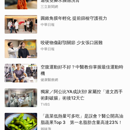
週後雙腳水腫險洗腎
三立新聞網
圓錐角膜年輕化 提前篩檢守護視力
中華日報
咬硬物傷顳顎關節 少女張口困難
中華日報
空腹運動好不好？中醫教你掌握最佳運動時
機
健康醫療網
獨家／阿公比YA成訣別! 家屬控「達文西手
術劃破腸」術後12天亡
TVBS
「蔬菜低熱量可多吃」是誤會？醫公開高油
脂蔬果Top 3 第一名脂肪含量高達23%！
姊妹淘