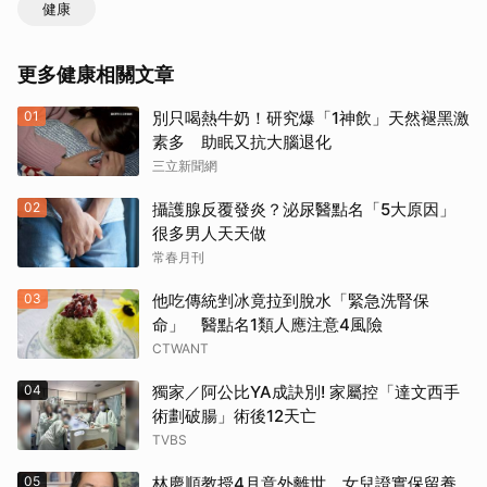
健康
更多健康相關文章
01
別只喝熱牛奶！研究爆「1神飲」天然褪黑激
素多 助眠又抗大腦退化
三立新聞網
02
攝護腺反覆發炎？泌尿醫點名「5大原因」
很多男人天天做
常春月刊
03
他吃傳統剉冰竟拉到脫水「緊急洗腎保
命」 醫點名1類人應注意4風險
CTWANT
04
獨家／阿公比YA成訣別! 家屬控「達文西手
術劃破腸」術後12天亡
TVBS
05
林慶順教授4月意外離世 女兒證實保留養