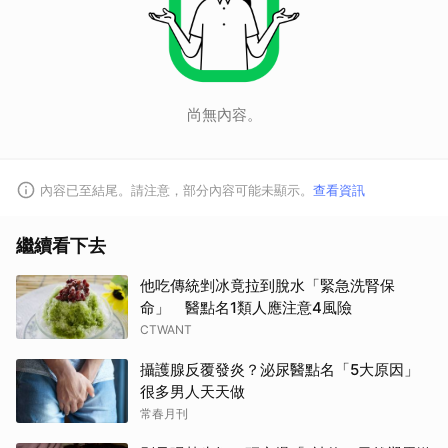
尚無內容。
內容已至結尾。請注意，部分內容可能未顯示。
查看資訊
繼續看下去
他吃傳統剉冰竟拉到脫水「緊急洗腎保
命」 醫點名1類人應注意4風險
CTWANT
攝護腺反覆發炎？泌尿醫點名「5大原因」
很多男人天天做
常春月刊