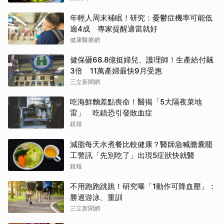
年輕人周末補眠！研究：憂鬱症機率可能低
逾4成 專家提醒適當就好
健康醫療網
健保砸68.8億挺婦兒、護理師！生產給付飆
3倍 11萬產婦最快9月受惠
三立新聞網
吃海鮮麵差點喪命！醫揭「5大隔夜菜地
雷」 吃錯恐引發敗血症
鏡報
減脂每天水煮餐比較健康？醫師急喊膽囊罷
工警訊「先別吃了」出現5症狀快就醫
鏡報
不用跑跑跳跳！研究曝「1動作可降血壓」：
勝過游泳、重訓
三立新聞網