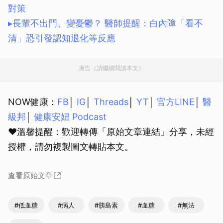
對策
▸長輩不出門、變憂鬱？ 醫師提醒：白內障「看不
清」恐引發認知退化等反應
廣告（請繼續閱讀本文）
NOW健康：
FB
│
IG
│
Threads
│
YT
│
官方LINE
│
醫
級邦
│
健康安妞 Podcast
❤溫馨提醒：歡迎轉傳「原始文章連結」分享，未經
授權，請勿複製圖文轉貼本文。
查看原始文章
#低血糖
#病人
#胰島素
#血糖
#無法