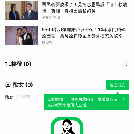
國民黨要傻眼了！見柯志恩民調「追上賴瑞
隆」嗨翻 真相出爐臉超腫
民視新聞網
5566小刀爆離婚台玻千金！14年豪門婚碎
原因曝 岳母徐莉玲風暴意外揭家族祕辛
鏡週刊
轉發 (0)
貼文 (0)
建立貼文
最新
熱門
全新體驗！一鍵引用此內容，透過發布貼
文來輕鬆表達個人立場。