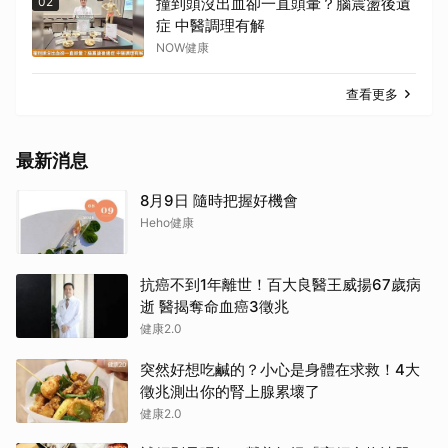
02
撞到頭沒出血卻一直頭暈？腦震盪後遺
症 中醫調理有解
NOW健康
查看更多
最新消息
8月9日 隨時把握好機會
Heho健康
抗癌不到1年離世！百大良醫王威揚67歲病
逝 醫揭奪命血癌3徵兆
健康2.0
突然好想吃鹹的？小心是身體在求救！4大
徵兆測出你的腎上腺累壞了
健康2.0