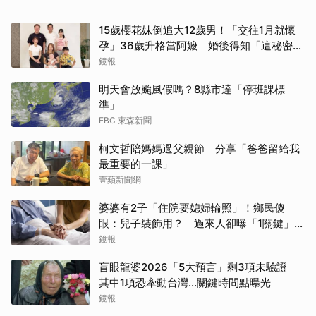
15歲櫻花妹倒追大12歲男！「交往1月就懷
孕」36歲升格當阿嬤 婚後得知「這秘密」
傻眼了
鏡報
明天會放颱風假嗎？8縣市達「停班課標
準」
EBC 東森新聞
柯文哲陪媽媽過父親節 分享「爸爸留給我
最重要的一課」
壹蘋新聞網
婆婆有2子「住院要媳婦輪照」！鄉民傻
眼：兒子裝飾用？ 過來人卻曝「1關鍵」才
做決定
鏡報
取消
盲眼龍婆2026「5大預言」剩3項未驗證
其中1項恐牽動台灣...關鍵時間點曝光
鏡報