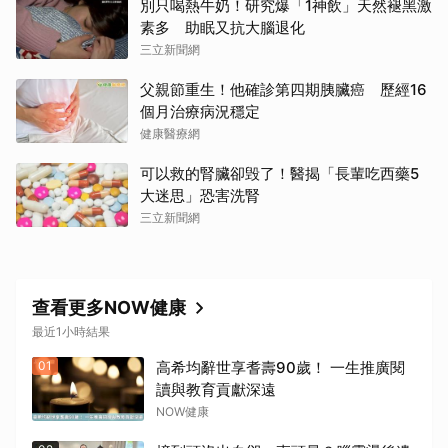
別只喝熱牛奶！研究爆「1神飲」天然褪黑激
素多 助眠又抗大腦退化
三立新聞網
父親節重生！他確診第四期胰臟癌 歷經16
個月治療病況穩定
健康醫療網
可以救的腎臟卻毁了！醫揭「長輩吃西藥5
大迷思」恐害洗腎
三立新聞網
查看更多NOW健康
最近1小時結果
01
高希均辭世享耆壽90歲！ 一生推廣閱
讀與教育貢獻深遠
NOW健康