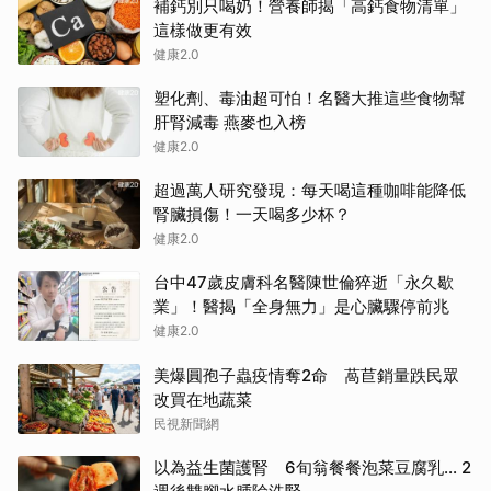
補鈣別只喝奶！營養師揭「高鈣食物清單」
這樣做更有效
健康2.0
塑化劑、毒油超可怕！名醫大推這些食物幫
肝腎減毒 燕麥也入榜
健康2.0
超過萬人研究發現：每天喝這種咖啡能降低
腎臟損傷！一天喝多少杯？
健康2.0
台中47歲皮膚科名醫陳世倫猝逝「永久歇
業」！醫揭「全身無力」是心臟驟停前兆
健康2.0
美爆圓孢子蟲疫情奪2命 萵苣銷量跌民眾
改買在地蔬菜
民視新聞網
以為益生菌護腎 6旬翁餐餐泡菜豆腐乳... 2