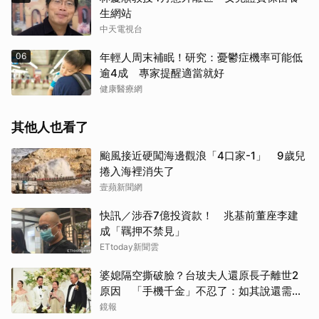
生網站
中天電視台
06
年輕人周末補眠！研究：憂鬱症機率可能低
逾4成 專家提醒適當就好
健康醫療網
其他人也看了
颱風接近硬闖海邊觀浪「4口家-1」 9歲兒
捲入海裡消失了
壹蘋新聞網
快訊／涉吞7億投資款！ 兆基前董座李建
成「羈押不禁見」
ETtoday新聞雲
婆媳隔空撕破臉？台玻夫人還原長子離世2
原因 「手機千金」不忍了：如其說還需要
離開嗎？
鏡報