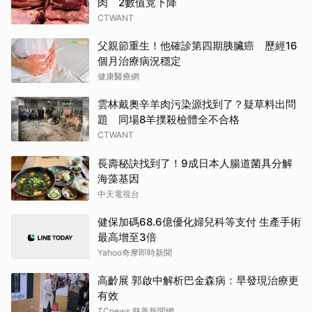
肉 2數值竟下降
CTWANT
父親節重生！他確診第四期胰臟癌 歷經16
個月治療病況穩定
健康醫療網
雲林戴奧辛羊肉污染源找到了？疑草料出問
題 同場8羊撲殺檢體全不合格
CTWANT
長壽秘訣找到了！9成日本人腸道菌具分解
海藻基因
中天電視台
健保加碼68.6億優化婦兒科等支付 生產手術
最高增至3倍
Yahoo奇摩即時新聞
高齡展 郭啟中解析巴金森病：早發現治療更
有效
TCnews 慈善新聞網