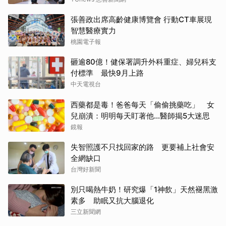
張善政出席高齡健康博覽會 行動CT車展現
智慧醫療實力
桃園電子報
砸逾80億！健保署調升外科重症、婦兒科支
付標準 最快9月上路
中天電視台
西藥都是毒！爸爸每天「偷偷挑藥吃」 女
兒崩潰：明明每天盯著他…醫師揭5大迷思
鏡報
失智照護不只找回家的路 更要補上社會安
全網缺口
台灣好新聞
別只喝熱牛奶！研究爆「1神飲」天然褪黑激
素多 助眠又抗大腦退化
三立新聞網