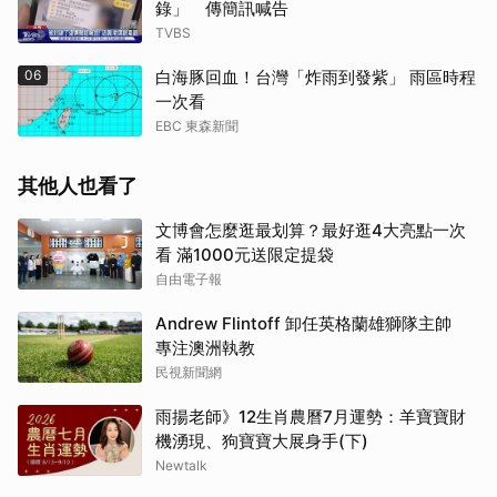
錄」 傳簡訊喊告
TVBS
06
白海豚回血！台灣「炸雨到發紫」 雨區時程
一次看
EBC 東森新聞
其他人也看了
文博會怎麼逛最划算？最好逛4大亮點一次
看 滿1000元送限定提袋
自由電子報
Andrew Flintoff 卸任英格蘭雄獅隊主帥
專注澳洲執教
民視新聞網
雨揚老師》12生肖農曆7月運勢：羊寶寶財
機湧現、狗寶寶大展身手(下)
Newtalk