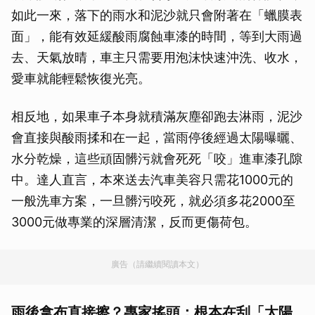
如此一來，落下的雨水和泥沙就只會附著在「蠟膜表
面」，能有效延緩酸雨腐蝕車漆的時間，等到大雨過
去、天氣放晴，車主只需要用泡沫快速沖洗、收水，
愛車就能輕鬆恢復光亮。
相反地，如果車子本身就積滿灰塵卻跑去淋雨，泥沙
會直接與酸雨揉和在一起，當雨停後經過太陽曝曬、
水分乾燥，這些頑固髒污就會死死「咬」進車漆孔隙
中。達人直言，本來送去汽車美容只需花1000元的
一般洗車方案，一旦髒污咬死，就必須多花2000至
3000元做專業的深層清潔，反而更傷荷包。
廣告（請繼續閱讀本文）
雨後拿布直接擦？專家搖頭：根本在刮「太陽