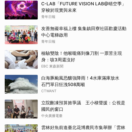
C-LAB「FUTURE VISION LAB@晴空季」
穿梭於現實與未來
青年日報
友善無礙幸福上樓 集集鎮田寮社區歡慶活動
中心電梯啟用
青年日報
檢驗雙陰！他喉嚨痛到像刀割 一票苦主現
身：咳3周還沒好
EBC 東森新聞
白海豚颱風恐釀強降雨！4水庫滿庫放水
石門單日狂洩508萬噸
CTWANT
立院刪凍預算掀爭議 王小棣聲援：公視是
國民的窗口
中央廣播電臺
雲林好魚前進臺北花博農民市集舉辦「雲林