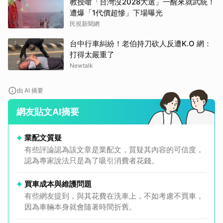
教授嗆「台灣沒2028大選」一醒來就武統！
遭爆「1代價超慘」下場曝光
民視新聞網
台中行車糾紛！老伯持刀砍人反遭K.O 網：
打得太嚴重了
Newtalk
由 AI 摘要
網友貼文AI摘要
業配文質疑
有些評論認為該文章是業配文，質疑其內容的可信度，
認為專家說法只是為了吸引消費者花錢。
買車成本與維護問題
有些網友提到，與其花費在洗車上，不如考慮不買車，
因為車輛本身就會隨著時間折舊。