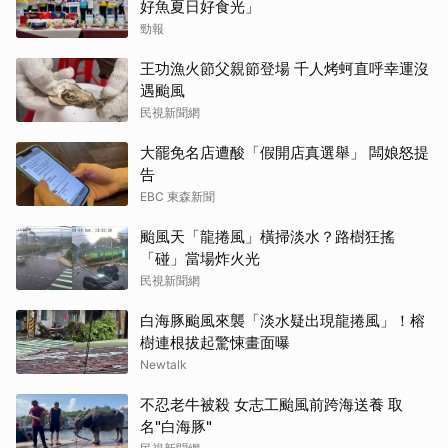
好魚夏日好食光」
勁報
王功漁火節父親節登場 千人烤蚵直呼幸運沒
遇颱風
民視新聞網
大罷免名店遭酸「假開店真選舉」 闆娘怒提
告
EBC 東森新聞
颱風天「龍捲風」橫掃淡水？路樹狂搖
「碰」當場炸火光
民視新聞網
白海豚颱風來襲「淡水疑出現龍捲風」！榕
樹連根拔起驚悚畫面曝
Newtalk
不忍老牛被殺 女志工颱風前跨海送養 取
名"白海豚"