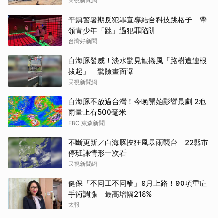
民視新聞網
平鎮警暑期反犯罪宣導結合科技跳格子 帶
領青少年「跳」過犯罪陷阱
台灣好新聞
白海豚發威！淡水驚見龍捲風「路樹遭連根
拔起」 驚險畫面曝
民視新聞網
白海豚不放過台灣！今晚開始影響最劇 2地
雨量上看500毫米
EBC 東森新聞
不斷更新／白海豚挾狂風暴雨襲台 22縣市
停班課情形一次看
民視新聞網
健保「不同工不同酬」9月上路！90項重症
手術調漲 最高增幅218%
太報