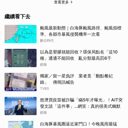
查看更多
繼續看下去
颱風最新動態｜白海豚颱風路徑、颱風假標
準、各縣市暴風侵襲機率一次看
數位時代
以為是塑膠就能回收？環保局點名「這10
種」通通不能回收 亂分類最高罰6千
鏡報
獨家／留一星負評 業者竟「翻點餐紀
錄」 傳簡訊喊告
TVBS
慈濟買疫苗被詐騙「瞞5年才曝光」！AIT突
發文談「這件事」…網笑：真的很美式幽默
鏡報
白海豚暴風圈逼近家門口！今晚風雨最猛