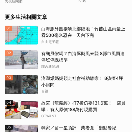
民視新聞網
TVBS
更多生活相關文章
01
白海豚外圍接觸北部陸地！竹苗山區雨量上
看500毫米恐在一天內下完
自由電子報
02
有颱風假嗎？白海豚颱風來襲 8縣市風雨達
停班停課標準
聯合新聞網
03
澎湖爆媽媽領走社會補助離家！ 8孩擠4坪
小房間
台視
04
故宮《龍藏經》打7折仍要131.6萬！ 店員
曝：有人原價188萬付現購買
CTWANT
05
獨家／留一星負評 業者竟「翻點餐紀