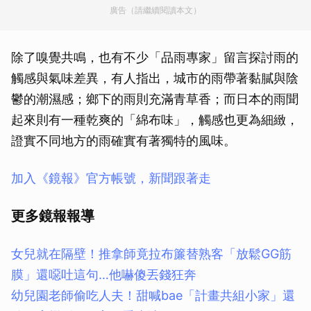
廣告（請繼續閱讀本文）
除了嗅覺共鳴，也有不少「品雨專家」留言探討雨的
觸感與氣味差異，有人指出，城市的雨帶著黏膩與陰
鬱的潮濕感；鄉下的雨則充滿青草香；而日本的雨聞
起來則有一種乾爽的「綿布味」，觸感也更為細緻，
證實不同地方的雨確實有著獨特的風味。
加入《鏡報》官方帳號，新聞跟著走
更多鏡報報導
女兒就在隔壁！推拿師竟拉布簾替熟客「放鬆GG筋
膜」還噁吐這句…他嚇傻丟錢狂奔
幼兒園老師偷吃人夫！甜喊bae「計畫共組小家」還