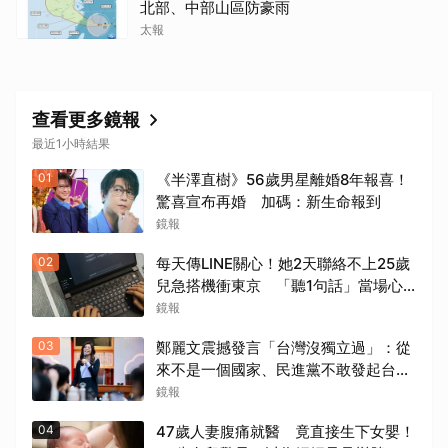
北部、中部山區防豪雨
太報
查看更多鏡報
最近1小時結果
01
《半澤直樹》56歲男星離婚8年報喜！
驚喜宣布再婚 加碼：新生命報到
鏡報
02
每天傳LINE關心！她2天聯絡不上25歲
兒急搭機衝東京 「聽1句話」當場心
碎...結局看哭網
鏡報
03
鄭麗文震撼發言「台灣沒獨立過」：從
來不是一個國家、民進黨不敢發起台獨
公投
鏡報
04
47歲人妻腹痛就醫 竟直接生下女嬰！