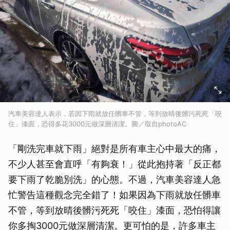
汽車美容達人表示，若因下雨就放任髒車不管，等到放晴後髒污死死「咬
住」漆面，恐得多花3000元做深層清潔。圖／取自photoAC
「剛洗完車就下雨」絕對是所有車主心中最大的痛，
不少人甚至會直呼「有夠衰！」從此抱持著「反正都
要下雨了乾脆別洗」的心態。不過，汽車美容達人急
忙警告這種觀念完全錯了！如果因為下雨就放任髒車
不管，等到放晴後髒污死死「咬住」漆面，恐怕得讓
你多掏3000元做深層清潔。更可怕的是，許多車主