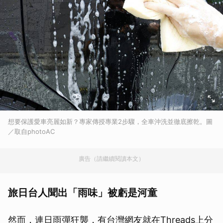
想要保護愛車亮麗如新？專家傳授專業2步驟，全車沖洗並徹底擦乾。圖
／取自photoAC
廣告（請繼續閱讀本文）
旅日台人聞出「雨味」被虧是河童
然而，連日雨彈狂襲，有台灣網友就在Threads上分