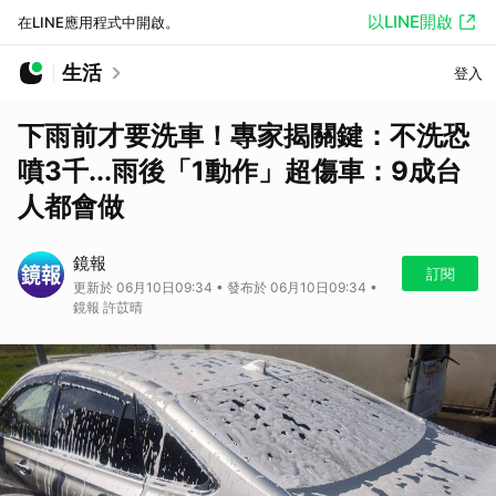
以LINE開啟
在LINE應用程式中開啟。
生活
登入
下雨前才要洗車！專家揭關鍵：不洗恐
噴3千...雨後「1動作」超傷車：9成台
人都會做
鏡報
訂閱
更新於 06月10日09:34 • 發布於 06月10日09:34 •
鏡報 許苡晴