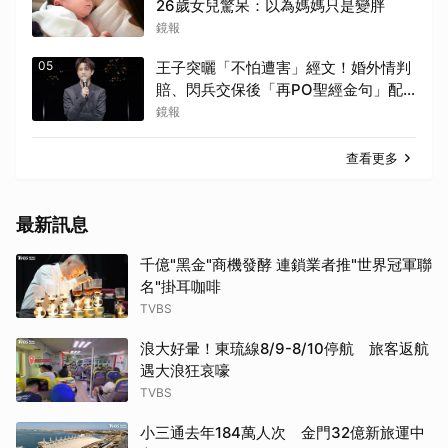
26歲女兒驚呆：以為媽媽只是變胖
鏡報
05
王子突曬「不怕遭害」經文！婚外情判
賠、閃兵交保後「再PO聖經金句」配
山景
鏡報
查看更多
最新訊息
千億"黑金"商機發酵 連鎖業者推"世界冠軍聯
名"掛耳咖啡
TVBS
浪大好暈！東琉線8/9-8/10停航 旅客返航
遇大浪狂哀嚎
TVBS
小三通去年184萬人次 金門32億新旅運中