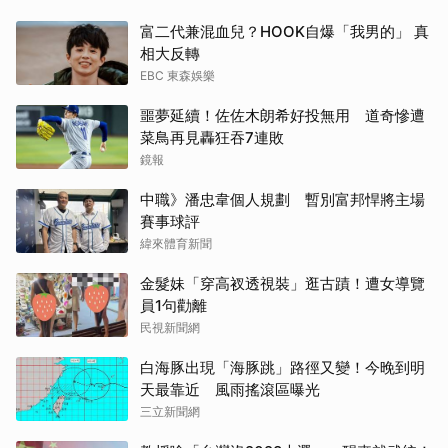
富二代兼混血兒？HOOK自爆「我男的」 真
相大反轉
EBC 東森娛樂
噩夢延續！佐佐木朗希好投無用 道奇慘遭
取消
菜鳥再見轟狂吞7連敗
鏡報
中職》潘忠韋個人規劃 暫別富邦悍將主場
賽事球評
緯來體育新聞
金髮妹「穿高衩透視裝」逛古蹟！遭女導覽
員1句勸離
民視新聞網
白海豚出現「海豚跳」路徑又變！今晚到明
天最靠近 風雨搖滾區曝光
三立新聞網