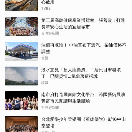
心啟用
TVBS
第三屆高齡健康產業博覽會 張善政：打造
長輩安心生活的宜居城市
台灣好新聞
油價再凍漲！ 中油宣布下週汽、柴油價格不
調整
台視
淡水驚見「超大龍捲風」！居民目擊嚇壞
了 已釀災情…氣象署這樣說
鏡報
南市府打造圖書館文化平台 跨國藝術展演
豐富市民閱讀與生活體驗
台灣好新聞
台北愛樂少年管樂團《英雄傳說》8/16中山
堂登場