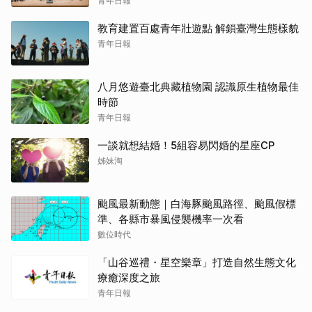
青年日報
教育建置百處青年壯遊點 解鎖臺灣生態樣貌
青年日報
八月悠遊臺北典藏植物園 認識原生植物最佳
時節
青年日報
一談就想結婚！5組容易閃婚的星座CP
姊妹淘
颱風最新動態｜白海豚颱風路徑、颱風假標
準、各縣市暴風侵襲機率一次看
數位時代
「山谷巡禮・星空樂章」打造自然生態文化
療癒深度之旅
青年日報