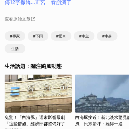
傳12字撒嬌…正宮一看崩潰了
查看原始文章
#專家
#下雨
#愛車
#車主
#車身
生活
生活話題：關注颱風動態
免驚！「白海豚」週末影響最劇
白海豚接近！新北淡水驚見
「這些措施」經濟部都整備好了
風 民眾驚呼：難得一遇