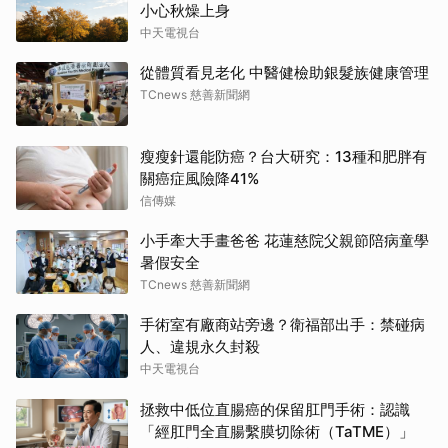
小心秋燥上身
中天電視台
從體質看見老化 中醫健檢助銀髮族健康管理
TCnews 慈善新聞網
瘦瘦針還能防癌？台大研究：13種和肥胖有
關癌症風險降41%
信傳媒
小手牽大手畫爸爸 花蓮慈院父親節陪病童學
暑假安全
TCnews 慈善新聞網
手術室有廠商站旁邊？衛福部出手：禁碰病
人、違規永久封殺
中天電視台
拯救中低位直腸癌的保留肛門手術：認識
「經肛門全直腸繫膜切除術（TaTME）」