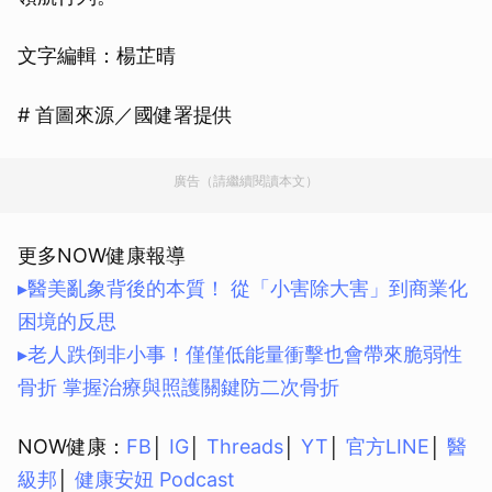
文字編輯：楊芷晴
# 首圖來源／國健署提供
廣告（請繼續閱讀本文）
更多NOW健康報導
▸醫美亂象背後的本質！ 從「小害除大害」到商業化
困境的反思
▸老人跌倒非小事！僅僅低能量衝擊也會帶來脆弱性
骨折 掌握治療與照護關鍵防二次骨折
NOW健康：
FB
│
IG
│
Threads
│
YT
│
官方LINE
│
醫
級邦
│
健康安妞 Podcast