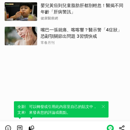
嬰兒黃疸到兒童脂肪肝都別輕忽！醫揭不同
年齡「肝病警訊」
健康醫療網
嘴巴一張就痛、喀喀響？醫示警「4症狀」
恐顳顎關節出問題 3習慣快戒
常春月刊
全新體驗！一鍵引用此內容，透過發布貼
可以轉發或引用此內容至自己的貼文中，
文來輕鬆表達個人立場。
來發表您的評論或觀點。