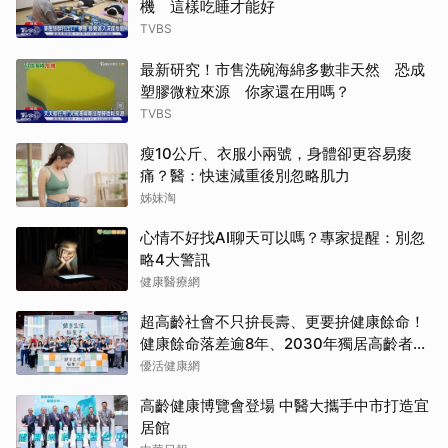
機 這樣吃睡才能好
TVBS
最新研究！市售洗碗海綿多數非天然 恐成
塑膠微粒來源 你家還在用嗎？
TVBS
瘦10公斤、衣服小兩號，身體卻更容易痠
痛？醫：快速減重後別忽略肌力
姊妹淘
心情不好找AI聊天可以嗎？專家提醒：別忽
略4大警訊
健康醫療網
超高齡社會不只拚長壽、更要拚健康餘命！
健康餘命落差逾8年、2030年獨居高齡者估
破百萬戶
優活健康網
高齡健康博覽會登場 中醫大攜手中市打造宜
居館