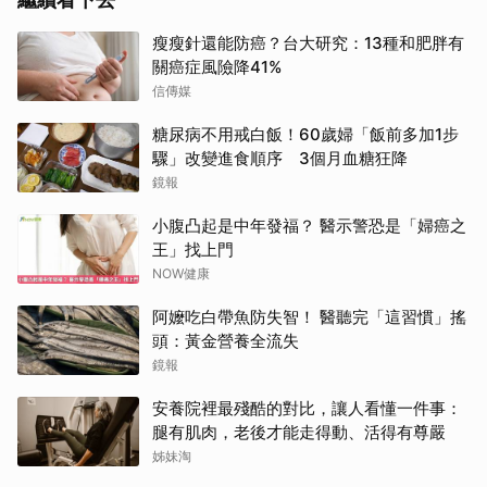
瘦瘦針還能防癌？台大研究：13種和肥胖有
關癌症風險降41%
信傳媒
糖尿病不用戒白飯！60歲婦「飯前多加1步
驟」改變進食順序 3個月血糖狂降
鏡報
小腹凸起是中年發福？ 醫示警恐是「婦癌之
王」找上門
NOW健康
阿嬤吃白帶魚防失智！ 醫聽完「這習慣」搖
頭：黃金營養全流失
鏡報
安養院裡最殘酷的對比，讓人看懂一件事：
腿有肌肉，老後才能走得動、活得有尊嚴
姊妹淘