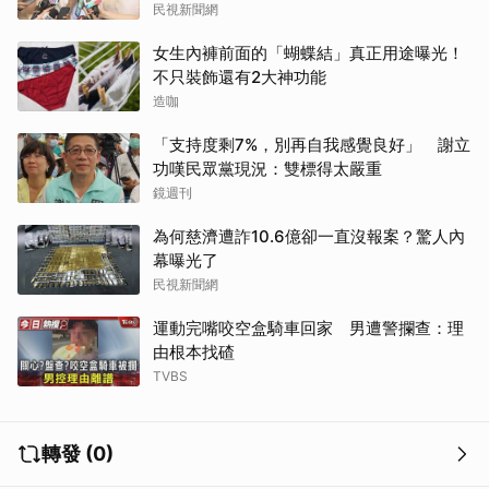
民視新聞網
女生內褲前面的「蝴蝶結」真正用途曝光！
不只裝飾還有2大神功能
造咖
「支持度剩7%，別再自我感覺良好」 謝立
功嘆民眾黨現況：雙標得太嚴重
鏡週刊
為何慈濟遭詐10.6億卻一直沒報案？驚人內
幕曝光了
民視新聞網
運動完嘴咬空盒騎車回家 男遭警攔查：理
由根本找碴
TVBS
轉發 (0)