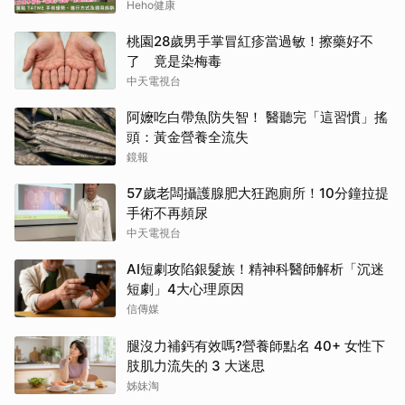
Heho健康
桃園28歲男手掌冒紅疹當過敏！擦藥好不
了 竟是染梅毒
中天電視台
阿嬤吃白帶魚防失智！ 醫聽完「這習慣」搖
頭：黃金營養全流失
鏡報
57歲老闆攝護腺肥大狂跑廁所！10分鐘拉提
手術不再頻尿
中天電視台
AI短劇攻陷銀髮族！精神科醫師解析「沉迷
短劇」4大心理原因
信傳媒
腿沒力補鈣有效嗎?營養師點名 40+ 女性下
肢肌力流失的 3 大迷思
姊妹淘