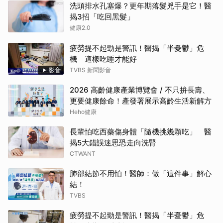
洗頭排水孔塞爆？更年期落髮兇手是它！醫
揭3招「吃回黑髮」
健康2.0
疲勞提不起勁是警訊！醫揭「半憂鬱」危
機 這樣吃睡才能好
影音
TVBS 新聞影音
2026 高齡健康產業博覽會 / 不只拚長壽、
更要健康餘命！產發署展示高齡生活新解方
Heho健康
長輩怕吃西藥傷身體「隨機挑幾顆吃」 醫
揭5大錯誤迷思恐走向洗腎
CTWANT
肺部結節不用怕！醫師：做「這件事」解心
結！
TVBS
疲勞提不起勁是警訊！醫揭「半憂鬱」危