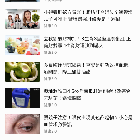
小禎養肝祕方曝光！脂肪肝全消失？海帶海
瓜子可護肝 醫曝最強肝修復是「這招」
健康2.0
立秋節氣財神到！3生肖3星座運勢翻紅 正
偏財雙贏 1生肖財運強到嚇人
健康2.0
多篇臨床研究揭露！芭樂超狂功效控血糖、
顧關節、降三酸甘油酯
健康2.0
奧地利進口4.5公斤南瓜籽油也驗出致癌物
苯駢芘！邊境攔截
健康2.0
照鏡子注意！眼皮出現黃色凸起物？小心是
血管求救警訊
健康2.0