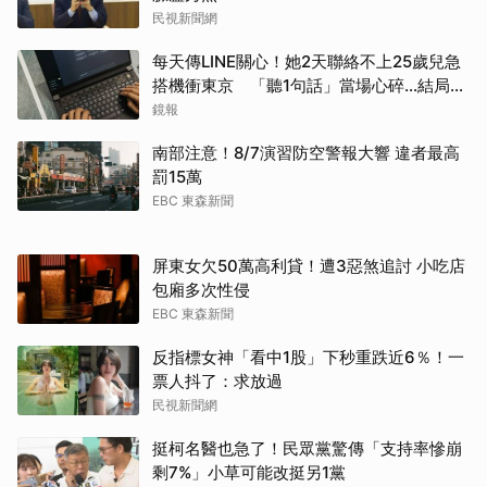
民視新聞網
每天傳LINE關心！她2天聯絡不上25歲兒急
搭機衝東京 「聽1句話」當場心碎...結局看
哭網
鏡報
南部注意！8/7演習防空警報大響 違者最高
罰15萬
EBC 東森新聞
屏東女欠50萬高利貸！遭3惡煞追討 小吃店
包廂多次性侵
EBC 東森新聞
反指標女神「看中1股」下秒重跌近6％！一
票人抖了：求放過
民視新聞網
挺柯名醫也急了！民眾黨驚傳「支持率慘崩
剩7%」小草可能改挺另1黨