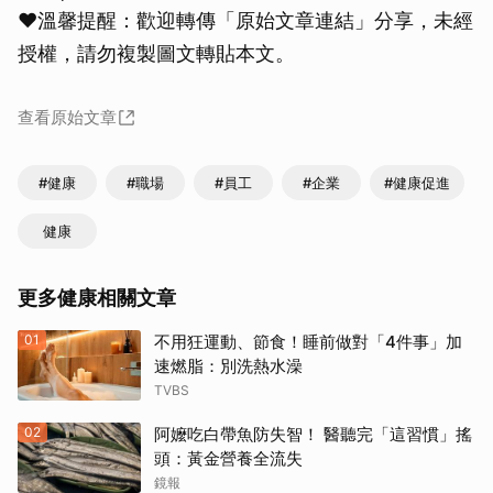
❤溫馨提醒：歡迎轉傳「原始文章連結」分享，未經
授權，請勿複製圖文轉貼本文。
查看原始文章
#健康
#職場
#員工
#企業
#健康促進
健康
更多健康相關文章
01
不用狂運動、節食！睡前做對「4件事」加
速燃脂：別洗熱水澡
TVBS
02
阿嬤吃白帶魚防失智！ 醫聽完「這習慣」搖
頭：黃金營養全流失
鏡報