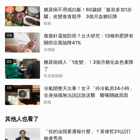
03
糖尿病不用戒白飯！60歲婦「飯前多加1步
驟」改變進食順序 3個月血糖狂降
鏡報
04
瘦瘦針還能防癌？台大研究：13種和肥胖有
關癌症風險降41%
信傳媒
05
糖尿病婦人「1改變」！3個月糖化血色素降
了
民視新聞網
06
冷氣開整天出事！女子「待冷氣房24小時」
全身抽搐無法說話急送醫 醫曝關鍵原因
鏡報
其他人也看了
「你的油我要通報什麼」？黃偉哲2句話打
臉盧秀燕