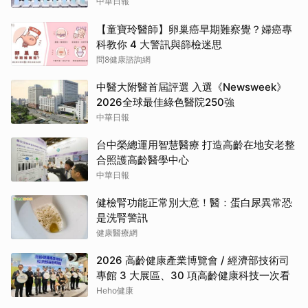
中華日報
【童寶玲醫師】卵巢癌早期難察覺？婦癌專
科教你 4 大警訊與篩檢迷思
問8健康諮詢網
中醫大附醫首屆評選 入選《Newsweek》
2026全球最佳綠色醫院250強
中華日報
台中榮總運用智慧醫療 打造高齡在地安老整
合照護高齡醫學中心
中華日報
健檢腎功能正常別大意！醫：蛋白尿異常恐
是洗腎警訊
健康醫療網
2026 高齡健康產業博覽會 / 經濟部技術司
專館 3 大展區、30 項高齡健康科技一次看
Heho健康