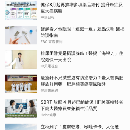
健保8月起再擴增多項藥品給付 提升癌症及
重大疾病照
中華日報
醫起看／他隱眼「連戴一週」差點失明 醫揭
防護指南
EBC 東森新聞
排尿困難竟是攝護腺癌！醫揭「海福刀」住
院最快一天出院
中天電視台
瘦瘦針不只減重還有防癌潛力？臺大醫揭肥
胖族群用藥 肥胖相關癌症風險降
健康醫療網
SBRT 放療 4 月起已納健保 ! 肝肺寡轉移省
下龐大醫療費並兼顧生活品質
Heho健康
立秋到了！皮膚乾癢、喉嚨卡卡、大便硬