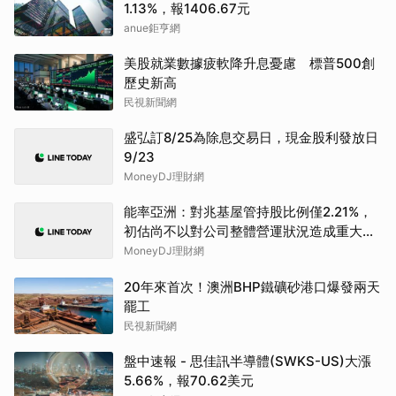
1.13%，報1406.67元
anue鉅亨網
美股就業數據疲軟降升息憂慮 標普500創
歷史新高
民視新聞網
盛弘訂8/25為除息交易日，現金股利發放日
9/23
MoneyDJ理財網
能率亞洲：對兆基屋管持股比例僅2.21%，
初估尚不以對公司整體營運狀況造成重大影
響
MoneyDJ理財網
20年來首次！澳洲BHP鐵礦砂港口爆發兩天
罷工
民視新聞網
盤中速報 - 思佳訊半導體(SWKS-US)大漲
5.66%，報70.62美元