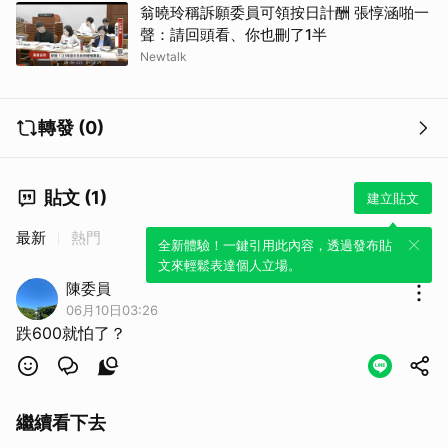
翁曉玲稱訴願委員可領按日計酬 張惇涵啪一
聲：請回頭看、你也刪了1半
Newtalk
轉發 (0)
貼文 (1)
建立貼文
最新
熱門
全新體驗！一鍵引用此內容，透過發布貼
文來輕鬆表達個人立場。
陳委員
06月10日03:26
跌600就怕了？
繼續看下去