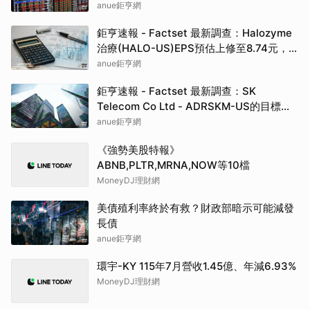
約3.43%
anue鉅亨網
鉅亨速報 - Factset 最新調查：Halozyme
治療(HALO-US)EPS預估上修至8.74元，預
估目標價為105.00元
anue鉅亨網
鉅亨速報 - Factset 最新調查：SK
Telecom Co Ltd - ADRSKM-US的目標價
調升至42.64元，幅度約3.73%
anue鉅亨網
《強勢美股特報》
ABNB,PLTR,MRNA,NOW等10檔
MoneyDJ理財網
美債殖利率終於有救？財政部暗示可能減發
長債
anue鉅亨網
環宇-KY 115年7月營收1.45億、年減6.93%
MoneyDJ理財網