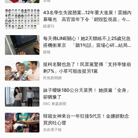
造咖
43名學生失蹤懸案...12年重大進展！震撼內
幕曝光 高官當年下令「銷毀監視器」今遭
逮
鏡週刊
每天傳LINE關心！她2天聯絡不上25歲兒急
搭機衝東京 「聽1句話」當場心碎...結局看
哭網
鏡報
挺柯名醫也急了！民眾黨驚傳「支持率慘崩
剩7%」小草可能改挺另1黨
民視新聞網
妹子曖昧180公分天菜男！ 她摸遍「全身」
卻猶豫了
EBC 東森新聞
韓籍女神來台一年狂接5代言！金娜妍動念
買房吐心聲
自由電子報