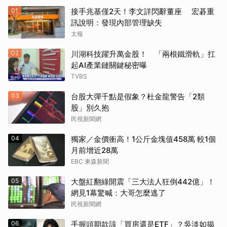
01
接手兆基僅2天！李文詳閃辭董座 宏碁重
訊說明：發現內部管理缺失
太報
02
川湖科技躍升萬金股！ 「兩根鐵滑軌」扛
起AI產業鏈關鍵秘密曝
TVBS
03
台股大彈千點是假象？杜金龍警告「2類
股」別久抱
民視新聞網
04
獨家／金價衝高！1公斤金塊值458萬 較1個
月前增近28萬
EBC 東森新聞
05
大盤紅翻綠開震「三大法人狂倒442億」！
網見1幕驚喊：大哥怎麼逃了
民視新聞網
06
手握頭期款該「買房還是ETF」？吳淡如揭