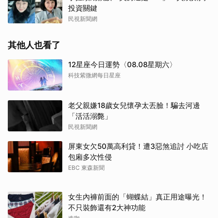
投資關鍵
民視新聞網
其他人也看了
12星座今日運勢〈08.08星期六〉
科技紫微網每日星座
老父親嫌18歲女兒懷孕太丟臉！騙去河邊
「活活溺斃」
民視新聞網
屏東女欠50萬高利貸！遭3惡煞追討 小吃店
包廂多次性侵
EBC 東森新聞
女生內褲前面的「蝴蝶結」真正用途曝光！
不只裝飾還有2大神功能