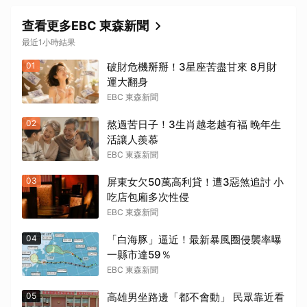
查看更多EBC 東森新聞
最近1小時結果
01
破財危機掰掰！3星座苦盡甘來 8月財
運大翻身
取消
EBC 東森新聞
02
熬過苦日子！3生肖越老越有福 晚年生
活讓人羨慕
EBC 東森新聞
03
屏東女欠50萬高利貸！遭3惡煞追討 小
吃店包廂多次性侵
EBC 東森新聞
04
「白海豚」逼近！最新暴風圈侵襲率曝
一縣市達59％
EBC 東森新聞
05
高雄男坐路邊「都不會動」 民眾靠近看