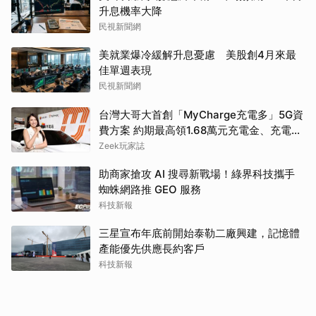
升息機率大降
民視新聞網
美就業爆冷緩解升息憂慮 美股創4月來最
佳單週表現
民視新聞網
台灣大哥大首創「MyCharge充電多」5G資
費方案 約期最高領1.68萬元充電金、充電最
高89折
Zeek玩家誌
助商家搶攻 AI 搜尋新戰場！綠界科技攜手
蜘蛛網路推 GEO 服務
科技新報
三星宣布年底前開始泰勒二廠興建，記憶體
產能優先供應長約客戶
科技新報