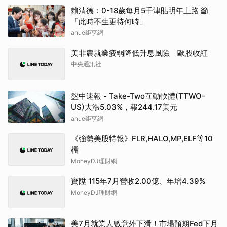
賴清德：0-18歲每月5千津貼明年上路 籲
「此時不生更待何時」
anue鉅亨網
美非農就業疲弱降低升息風險 歐股收紅
中央通訊社
盤中速報 - Take-Two互動軟體(TTWO-
US)大漲5.03%，報244.17美元
anue鉅亨網
《強勢美股特報》FLR,HALO,MP,ELF等10
檔
MoneyDJ理財網
寶陞 115年7月營收2.00億、年增4.39%
MoneyDJ理財網
美7月就業人數意外下滑！市場預期Fed下月