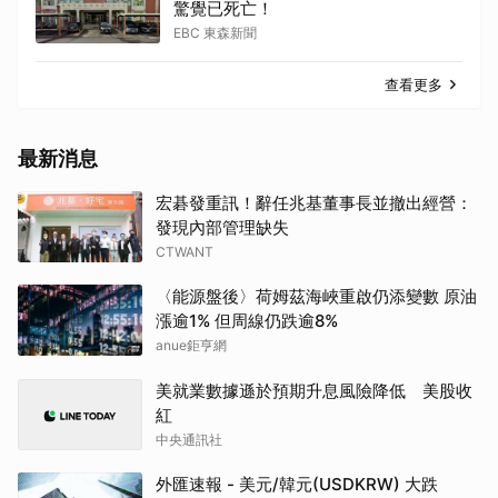
驚覺已死亡！
EBC 東森新聞
查看更多
最新消息
宏碁發重訊！辭任兆基董事長並撤出經營：
發現內部管理缺失
CTWANT
〈能源盤後〉荷姆茲海峽重啟仍添變數 原油
漲逾1% 但周線仍跌逾8%
anue鉅亨網
美就業數據遜於預期升息風險降低 美股收
紅
中央通訊社
外匯速報 - 美元/韓元(USDKRW) 大跌