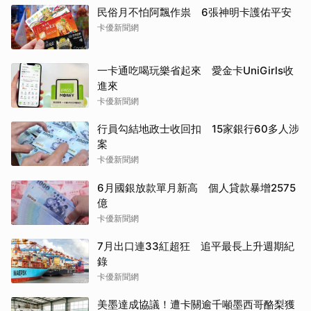
民俗月不怕阿飄作祟 6張神明卡護佑平安
卡優新聞網
一卡通吃喝玩樂省起來 愛金卡UniGirls收
進來
卡優新聞網
行員勾結地政士收回扣 15家銀行60多人涉
案
卡優新聞網
6月國銀放款單月新高 個人貸款暴增2575
億
卡優新聞網
7月出口連33紅超狂 追平最長上升週期紀
錄
卡優新聞網
美墨達成協議！遭卡關逾千噸墨西哥酪梨獲