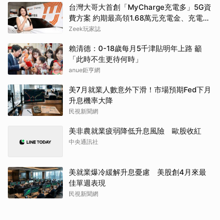
台灣大哥大首創「MyCharge充電多」5G資
費方案 約期最高領1.68萬元充電金、充電最
高89折
Zeek玩家誌
賴清德：0-18歲每月5千津貼明年上路 籲
「此時不生更待何時」
anue鉅亨網
美7月就業人數意外下滑！市場預期Fed下月
升息機率大降
民視新聞網
美非農就業疲弱降低升息風險 歐股收紅
中央通訊社
美就業爆冷緩解升息憂慮 美股創4月來最
佳單週表現
民視新聞網