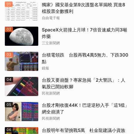
01
獨家》國安基金第9次護盤名單揭曉 買進8
檔股票全數獲利
自由電子報
02
SpaceX火箭撞上月球！7倍音速威力同3噸
炸藥
三立新聞網
03
台積電領跌 台股再戰4萬5無力、下跌300
點
鏡報
04
台股又要崩盤？專家急揭「2大警訊」：人
氣股已開始軟腳
民視新聞網
05
台股才剛收復44K！巴逆逆秒入手「這1檔」
網全崩潰了
民視新聞網
06
台股明年有望挑戰5萬 杜金龍建議小資族