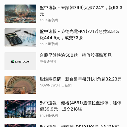
盤中速報 - 來頡(6799)大漲7.24%，報93.3
元
anue鉅亨網
盤中速報 - 萊德光電-KY(7717)急拉3.51%
報444.5元，成交73張
anue鉅亨網
台股早盤跌逾500點 權值股漲跌互見
中央通訊社
股匯兩樣情 新台幣早盤升快1角見32.23元
NOWNEWS今日新聞
盤中速報 - 健椿(4561)股價拉至漲停，漲停
價39.9元，成交218張
anue鉅亨網
盤中速報 - 越南控-DR(9110)急拉3.12%報