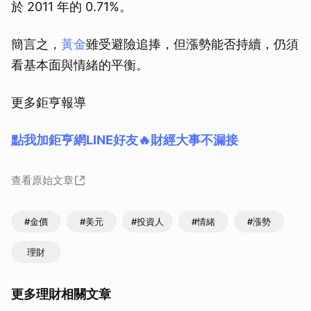
於 2011 年的 0.71%。
簡言之，
黃金
雖受避險追捧，但漲勢能否持續，仍須
看基本面與情緒的平衡。
更多鉅亨報導
點我加鉅亨網LINE好友🔥財經大事不漏接
查看原始文章
#金價
#美元
#投資人
#情緒
#漲勢
理財
更多理財相關文章