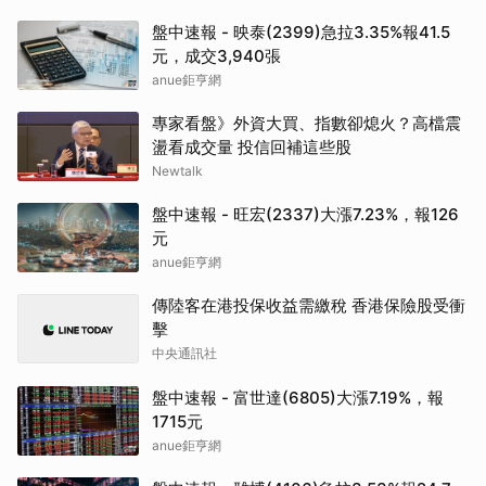
盤中速報 - 映泰(2399)急拉3.35%報41.5
元，成交3,940張
anue鉅亨網
專家看盤》外資大買、指數卻熄火？高檔震
盪看成交量 投信回補這些股
Newtalk
盤中速報 - 旺宏(2337)大漲7.23%，報126
元
anue鉅亨網
傳陸客在港投保收益需繳稅 香港保險股受衝
擊
中央通訊社
盤中速報 - 富世達(6805)大漲7.19%，報
1715元
anue鉅亨網