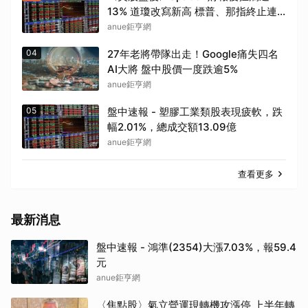
13% 道瓊改寫新高 標普、那指終止連
四漲
anue鉅亨網
04
27年老將帶隊出走！Google痛失四名
AI大將 盤中股價一度跌逾5%
anue鉅亨網
05
盤中速報 - 塑膠工業類股表現疲軟，跌
幅2.01%，總成交額13.09億
anue鉅亨網
查看更多
最新消息
盤中速報 - 鴻準(2354)大漲7.03%，報59.4
元
anue鉅亨網
〈焦點股〉氣立營運現轉機攻漲停 上半年轉