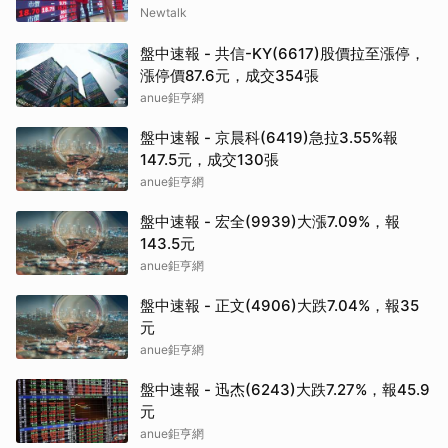
Newtalk
盤中速報 - 共信-KY(6617)股價拉至漲停，
漲停價87.6元，成交354張
anue鉅亨網
盤中速報 - 京晨科(6419)急拉3.55%報
147.5元，成交130張
anue鉅亨網
盤中速報 - 宏全(9939)大漲7.09%，報
143.5元
anue鉅亨網
盤中速報 - 正文(4906)大跌7.04%，報35
元
anue鉅亨網
盤中速報 - 迅杰(6243)大跌7.27%，報45.9
元
anue鉅亨網