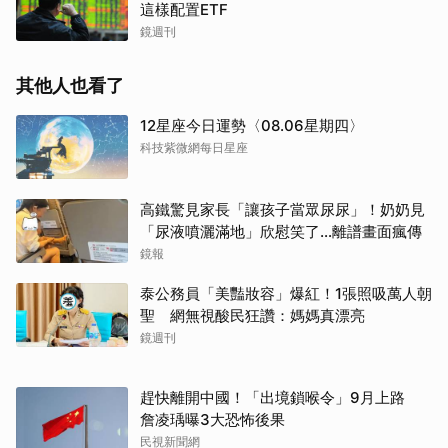
這樣配置ETF
鏡週刊
其他人也看了
12星座今日運勢〈08.06星期四〉
科技紫微網每日星座
高鐵驚見家長「讓孩子當眾尿尿」！奶奶見
「尿液噴灑滿地」欣慰笑了…離譜畫面瘋傳
鏡報
泰公務員「美豔妝容」爆紅！1張照吸萬人朝
聖 網無視酸民狂讚：媽媽真漂亮
鏡週刊
趕快離開中國！「出境鎖喉令」9月上路
詹凌瑀曝3大恐怖後果
民視新聞網