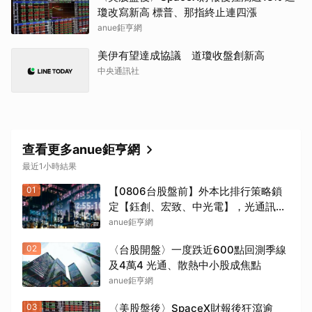
取消
瓊改寫新高 標普、那指終止連四漲
anue鉅亨網
美伊有望達成協議 道瓊收盤創新高
中央通訊社
查看更多anue鉅亨網
最近1小時結果
01
【0806台股盤前】外本比排行策略鎖
定【鈺創、宏致、中光電】，光通訊與
利基型記憶體狂飆噴發！加權爆量大漲
anue鉅亨網
1250 點放量突破 1.19 兆 外資大買
02
〈台股開盤〉一度跌近600點回測季線
903 億創近期新高
及4萬4 光通、散熱中小股成焦點
anue鉅亨網
03
〈美股盤後〉SpaceX財報後狂瀉逾