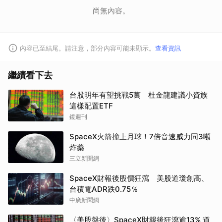
尚無內容。
內容已至結尾。請注意，部分內容可能未顯示。
查看資訊
繼續看下去
台股明年有望挑戰5萬 杜金龍建議小資族
這樣配置ETF
鏡週刊
SpaceX火箭撞上月球！7倍音速威力同3噸
炸藥
三立新聞網
SpaceX財報後股價狂瀉 美股道瓊創高、
台積電ADR跌0.75％
中廣新聞網
〈美股盤後〉SpaceX財報後狂瀉逾13% 道