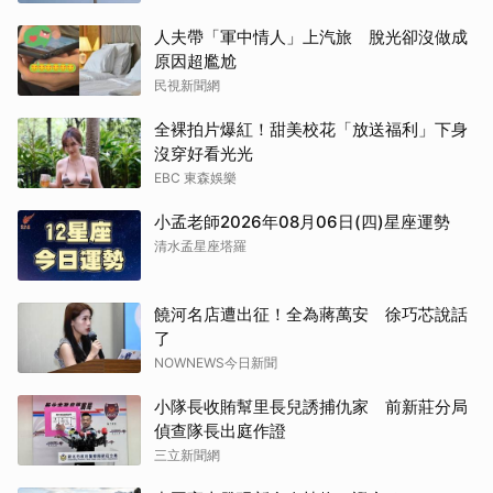
人夫帶「軍中情人」上汽旅 脫光卻沒做成
原因超尷尬
民視新聞網
全裸拍片爆紅！甜美校花「放送福利」下身
沒穿好看光光
EBC 東森娛樂
小孟老師2026年08月06日(四)星座運勢
清水孟星座塔羅
饒河名店遭出征！全為蔣萬安 徐巧芯說話
了
NOWNEWS今日新聞
小隊長收賄幫里長兒誘捕仇家 前新莊分局
偵查隊長出庭作證
三立新聞網