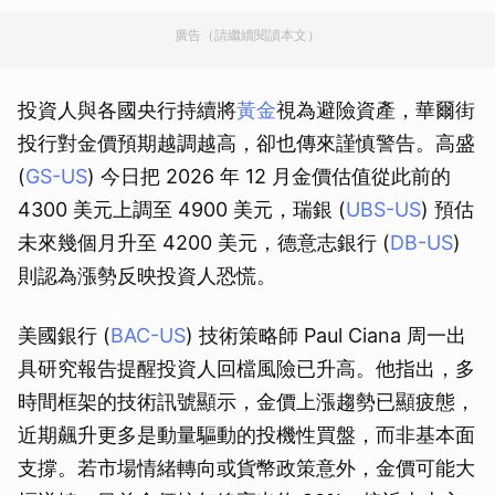
廣告（請繼續閱讀本文）
投資人與各國央行持續將
黃金
視為避險資產，華爾街
投行對金價預期越調越高，卻也傳來謹慎警告。高盛
(
GS-US
) 今日把 2026 年 12 月金價估值從此前的
4300 美元上調至 4900 美元，瑞銀 (
UBS-US
) 預估
未來幾個月升至 4200 美元，德意志銀行 (
DB-US
)
則認為漲勢反映投資人恐慌。
美國銀行 (
BAC-US
) 技術策略師 Paul Ciana 周一出
具研究報告提醒投資人回檔風險已升高。他指出，多
時間框架的技術訊號顯示，金價上漲趨勢已顯疲態，
近期飆升更多是動量驅動的投機性買盤，而非基本面
支撐。若市場情緒轉向或貨幣政策意外，金價可能大