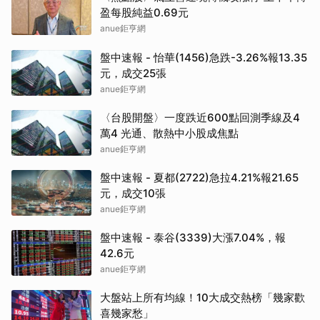
盈每股純益0.69元
anue鉅亨網
盤中速報 - 怡華(1456)急跌-3.26%報13.35
元，成交25張
anue鉅亨網
〈台股開盤〉一度跌近600點回測季線及4
萬4 光通、散熱中小股成焦點
anue鉅亨網
盤中速報 - 夏都(2722)急拉4.21%報21.65
元，成交10張
anue鉅亨網
盤中速報 - 泰谷(3339)大漲7.04%，報
42.6元
anue鉅亨網
大盤站上所有均線！10大成交熱榜「幾家歡
喜幾家愁」