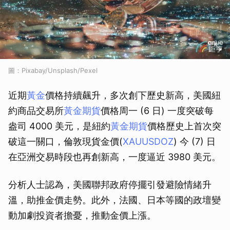
圖：Pixabay/Unsplash/Pexel
近期
黃金
價格持續飆升，多次創下歷史新高，美國紐
約商品交易所
黃金期貨
價格周一 (6 日) 一度突破每
盎司 4000 美元，是紐約
黃金期貨
價格歷史上首次突
破這一關口，倫敦現貨金價(
XAUUSDOZ
) 今 (7) 日
在亞洲交易時段也再創新高，一度逼近 3980 美元。
分析人士認為，美國聯邦政府停擺引發避險情緒升
溫，助推金價走勢。此外，法國、日本等國的政壇變
動加劇投資者擔憂，推動金價上漲。